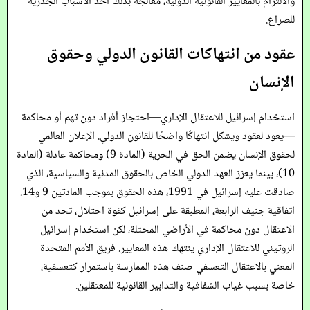
والالتزام بالمعايير القانونية الدولية، معالجة بذلك أحد الأسباب الجذرية
للصراع.
عقود من انتهاكات القانون الدولي وحقوق
الإنسان
استخدام إسرائيل للاعتقال الإداري—احتجاز أفراد دون تهم أو محاكمة
—يعود لعقود ويشكل انتهاكًا واضحًا للقانون الدولي. الإعلان العالمي
لحقوق الإنسان يضمن الحق في الحرية (المادة 9) ومحاكمة عادلة (المادة
10)، بينما يعزز العهد الدولي الخاص بالحقوق المدنية والسياسية، الذي
صادقت عليه إسرائيل في 1991، هذه الحقوق بموجب المادتين 9 و14.
اتفاقية جنيف الرابعة، المطبقة على إسرائيل كقوة احتلال، تحد من
الاعتقال دون محاكمة في الأراضي المحتلة، لكن استخدام إسرائيل
الروتيني للاعتقال الإداري ينتهك هذه المعايير. فريق الأمم المتحدة
المعني بالاعتقال التعسفي صنف هذه الممارسة باستمرار كتعسفية،
خاصة بسبب غياب الشفافية والتدابير القانونية للمعتقلين.