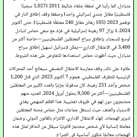
متبادل، كما رأينا في صفقة جلعاد شاليط 2011 (1,027 سجينًا
فلسطينيًا مقابل جندي إسرائيلي واحد) وصفقة وقف إطلاق النار في
نوفمبر 2023 (105 رهائن مقابل 240 معتقلًا فلسطينيًا). حتى أكتوبر
2024، لا يزال 97 رهينة إسرائيلية في غزة، مع سعي حماس لتبادل
أوسع للسجناء. بإطلاق سراح المعتقلين الفلسطينيين—خاصة أكثر من
3,400 في الاعتقال الإداري—يمكن لإسرائيل تسهيل إطلاق سراح
متبادل، حيث أظهرت حماس استعدادها للتفاوض على هذه الشروط.
علاوة على ذلك، وقف ممارسة الاعتقال التعسفي سيعالج أحد المحركات
الرئيسية للتطرف الفلسطيني. هجوم 7 أكتوبر 2023، الذي قتل 1,200
شخص وأخذ 251 رهينة، كان مدفوعًا جزئيًا بالعدد الكبير من المعتقلين
الفلسطينيين—أكثر من 9,500 بحلول أبريل 2024، العديد منهم
محتجزون دون تهم في ظروف تعذيبية. هذا الظلم المنهجي يغذي
الاستياء والعنف، حيث تستغل جماعات مثل حماس محنة المعتقلين
لتبرير الهجمات. إنهاء الاعتقال الإداري، الالتزام بالقانون الدولي، وضمان
معاملة إنسانية لأي شخص محتجز قانونيًا سيقلل من الحافز لمثل هذه
الهجمات، معالجًا شكوى أساسية في الصراع.