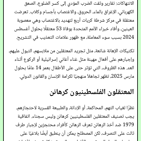
الانتهاكات: تقارير وثقت الضرب المؤدي إلى كسر الضلوع، الصعق
الكهربائي، الإغراق بالماء، الحروق، والاغتصاب بأجسام وكلاب. تعرضت
معتقلة في مركز شرطة كريات أربع لتهديد بالاغتصاب وهي معصوبة
العينين، وأفاد خبراء الأمم المتحدة بوفاة 53 معتقلًا بحلول أغسطس
2024 بسبب سوء المعاملة، مع ظهور علامات التعذيب في التشريح.
تكتيكات الإهانة شائعة، مثل تجريد المعتقلين من ملابسهم، التبول عليهم،
وإجبارهم على أفعال مهينة مثل غناء أغاني إسرائيلية أو الركوع أثناء
العد. هذه الظروف، التي تؤثر حتى على الأطفال بعمر 14 عامًا بحلول
مارس 2025، تظهر تجاهلاً منهجيًا لكرامة الإنسان والقانون الدولي.
المعتقلون الفلسطينيون كرهائن
نظرًا لغياب التهم، المحاكمة، أو الإدانة، والطبيعة القسرية لاحتجازهم،
يجب تصنيف المعتقلين الفلسطينيين كرهائن وليس سجناء. اتفاقية
1979 ضد أخذ الرهائن تعرف الرهائن كأفراد محتجزين لإجبار طرف
ثالث على التصرف، لكن المصطلح يمكن أن ينطبق أيضًا بلاغيًا على