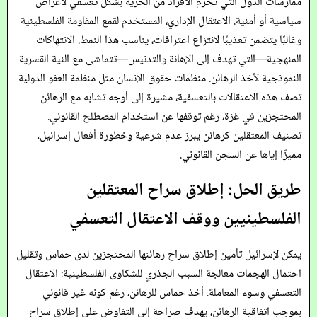
ممارسات الدول التي تحرم الأفراد من الحرية بشكل تعسفي لأغراض
سياسية أو أمنية. الاعتقال الإداري، المستخدم لقمع المقاومة الفلسطينية
وغالبًا يتضمن تعذيبًا لانتزاع اعترافات، يناسب هذا النمط. الانتهاكات
المنهجية—التي تهدف إلى الإهانة والتدنيس—تتماشى مع النية القسرية
النموذجية لأخذ الرهائن. منظمات حقوق الإنسان مثل منظمة العفو الدولية
تصف هذه الاعتقالات بالتعسفية، مشيرة إلى أوجه تشابه مع الرهائن
المحتجزين في غزة، رغم توقفها عن استخدام المصطلح القانوني.
تصنيف المعتقلين كرهائن يبرز عدم شرعية وخطورة أفعال إسرائيل،
مميزًا إياها عن السجن القانوني.
طريق الحل: إطلاق سراح المعتقلين
الفلسطينيين ووقف الاعتقال التعسفي
يمكن لإسرائيل تأمين إطلاق سراح رهائنها المحتجزين لدى حماس وتقليل
احتمال الهجمات معالجة السبب الجذري للشكاوى الفلسطينية: الاعتقال
التعسفي وسوء المعاملة. أخذ حماس للرهائن، رغم كونه غير قانوني
بموجب اتفاقية الرهائن، يهدف صراحة إلى التفاوض على إطلاق سراح