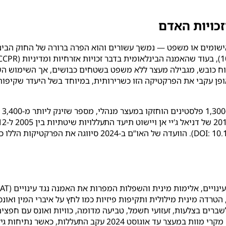
זכויות האדם
 על ישראל ככוח כובש, מגבילה מעצר ללא משפט בשטחים כבושים, אך השימ
פן עקבי את הפרקטיקה הזו כשרירותית, במיוחד בשל היעדר שקיפות
DOI: 10.
). הוועדה של האו”ם ב-2024 סיווגה את 
ו לשברים בצלעות, זעזועי חשמל, טביעה מדומה, כוויות ואונס עם ח