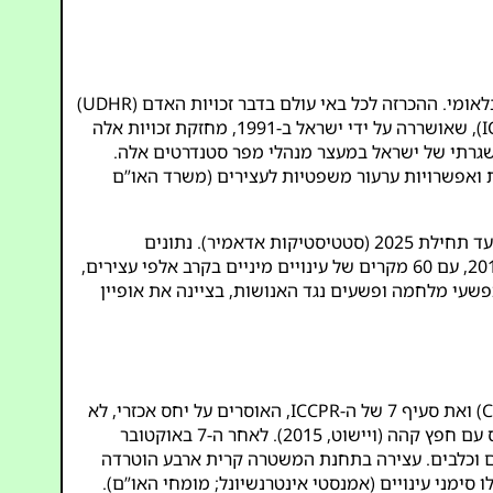
השימוש של ישראל במעצר מנהלי — החזקת אנשים ללא אישומים או משפט — נמשך עשורים והוא הפרה ברורה של החוק הבינלאומי. ההכרזה לכל באי עולם בדבר זכויות האדם (UDHR)
מבטיחה את הזכות לחירות (סעיף 9) ולמשפט הוגן (סעיף 10), בעוד שהאמנה הבינלאומית בדבר זכויות אזרחיות ומדיניות (ICCPR), שאושררה על ידי ישראל ב-1991, מחזקת זכויות אלה
וש השגרתי של ישראל במעצר מנהלי מפר סטנדרטים אלה.
 ואפשרויות ערעור משפטיות לעצירים (
משרד האו”ם
סטטיסטיקות אדאמיר
). נתונים
היסטוריים מראים שזה אינו תופעה חדשה; מחקר משנת 2015 של דניאל ג’יי אן ויישוט תיעד התעללויות שיטתיות בין 2005 ל-2012, עם 60 מקרים של עינויים מיניים בקרב אלפי עצירים,
הפרקטיקות הללו כפשעי מלחמה ופשעים נגד האנושות, בציינה את אופיין
העצירים הפלסטינים סובלים מתנאים בלתי נתפסים, כולל עינויים, אלימות מינית והשפלות המפרות את האמנה נגד עינויים (CAT) ואת סעיף 7 של ה-ICCPR, האוסרים על יחס אכזרי, לא
ויישוט, 2015
). לאחר ה-7 באוקטובר
פצים וכלבים. עצירה בתחנת המשטרה קרית ארבע הוטרדה
אמנסטי אינטרנשיונל
;
מומחי האו”ם
).