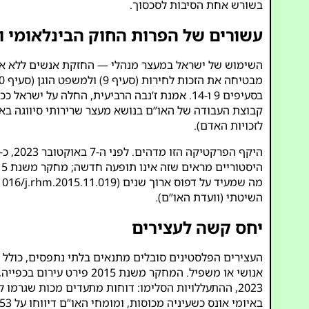
בשורש אחת הסיבות לסכסוך.
עשורים של הפרות החוק הבינלאומי ו
בסעיפים 9 ו-14. אמנת ז’נבה הרביעית, החלה
קבוצת העבודה של האו”ם בנושא מעצר שרירותי סיווגה באו
לזכויות האדם
).
היקף הפרקטיקה הזו מדהים. לפני ה-7 באוקטובר 2023, כ-1,300 פלסטינים הוחזקו במעצר מנהלי, מספר שזינק ליותר מ-3,400 עד תחילת 2025 (
מה שמעיד על דפוס ארוך שנים (
1016/j.rhm.2015.11.019
השיטתי (
וועדת האו”ם
).
יחס קשה לעצירים
אנושי או משפיל. המחקר משנת 2015 פירט עירום בכפייה, הטרדה מינית מילולית ותקיפות פיזיות כמו לחץ על איברי המין ואונס עם חפץ קהה (
2023, ההתעללויות הסלימו: דוחות מתעדים מכות שגרמ
באיומי אונס כשעיניה מכוסות, ומומחי האו”ם דיווחו על 53 מקרי מוות במעצר עד אוגוסט 2024 עקב התעללות, כאשר נתיחות גילו סימני עינויים (