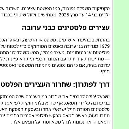
טקטיקות השפלה נפוצות, כמו הפשטת עצירים, השתנה עלי
ילדים בני 14 עד מרץ 2025, ממחישים זלזול שיטתי בכבוד האדם ובחוק הבינלאומי (
עצירים פלסטינים כבני ערובה
בהתחשב בהיעדר אישומים, משפט או הרשעה, ובאופי הכפיי
1979 מגדירה בני ערובה כאנשים המוחזקים כדי לכפות 
פוליטיות או ביטחוניות. מעצר מנהלי, המשמש לדיכוי התנ
— מתיישרות עוד יותר עם הכוונה הכפייתית האופיינית ללק
ערובה בעזה, אם כי הם נמנעים מהמונח המשפטי (
אמנסטי 
חוקי.
דרך לפתרון: שחרור העצירים הפלסטי
ישראל יכולה להבטיח את שחרור בני הערובה שלה המוחזקי
פלסטינים תמורת חייל ישראלי אחד) ובעסקת הפסקת האש בנובמבר 2023 (105 בני ערובה תמורת 240 עצ
נותרו בעזה, כאשר חמאס מבקש חילופי אסירים רחבים יותר
חמאס הראה נכונות לנהל משא ומתן על תנאים אלה.