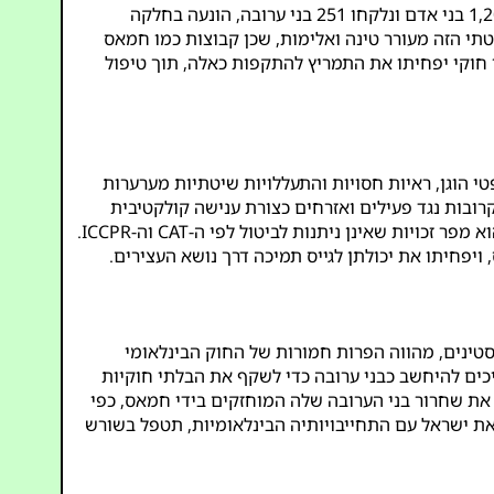
יתר על כן, הפסקת המעצר השרירותי תטפל בגורם מרכזי למיליטנטיות פלסטינית. ההתקפה ב-7 באוקטובר 2023, שבה נהרגו 1,200 בני אדם ונלקחו 251 בני ערובה, הונעה בחלקה
יטתי הזה מעורר טינה ואלימות, שכן קבוצות כמו חמאס
 חוקי יפחיתו את התמריץ להתקפות כאלה, תוך טיפול
י הוגן, ראיות חסויות והתעללויות שיטתיות מערערות
 קרובות נגד פעילים ואזרחים כצורת ענישה קולקטיבית
). יתר על כן, היקף ההתעללויות — עינויים, אלימות מינית ומוות במעצר — אינו ניתן להצדקה בשום תירוץ ביטחוני, שכן הוא מפר זכויות שאינן ניתנות לביטול לפי ה-CAT וה-ICCPR.
יפחיתו את יכולתן לגייס תמיכה דרך נושא העצירים.
טינים, מהווה הפרות חמורות של החוק הבינלאומי
יים ולא אנושיים, צריכים להיחשב כבני ערובה כדי לשקף את הבלתי חוקיות
את שחרור בני הערובה שלה המוחזקים בידי חמאס, כפי
את ישראל עם התחייבויותיה הבינלאומיות, תטפל בשורש