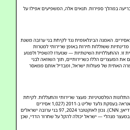
ריעה במהלך ספירות. תנאים אלה, המשפיעים אפילו על
אסירים. האמנה הבינלאומית נגד לקיחת בני ערובה משנת
ות מדינתיות ששוללות חירות באופן שרירותי למטרות
ית זו. ההתעללויות השיטתיות — שנועדו להשפיל ולפגוע
ם את המעצרים הללו כשרירותיים, תוך השוואה לבני
ומרה האתית של פעולות ישראל, ומבדיל אותם ממאסר
תלונות הפלסטיניות: מעצר שרירותי והתעללות. לקיחת
בני ערובה על ידי חמאס, אף שהיא בלתי חוקית לפי אמנת בני הערובה, מכוונת במפורש למשא ומתן על שחרורים הדדיים, כפי שנראה בעסקת גלעד שליט ב-2011 (1,027 אסירים
דיאן
;
CNN
). נכון לאוקטובר 2024, 97 בני ערובה ישראלים
. על ידי שחרור העצירים הפלסטינים — במיוחד מעל 3,400 במעצר מנהלי — ישראל יכולה להקל על שחרור הדדי, שכן