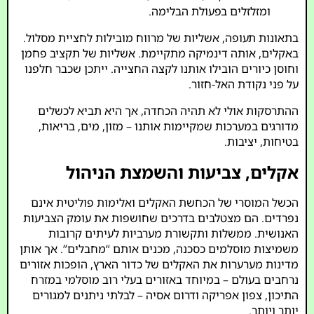
ומזלזלים בפעולת הבלימה.
בתאונות תעופה, אשליות של מרווח מובילות לחציית מסלול.
באקלים, אותה דינמיקה מתקיימת. אשליות של תקציב פחמן
וחוסן כיורים הובילו אותנו לקצה החצייה. ייתכן שכבר חלפנו
על פני נקודת האל-חזור.
ההתרסקות אולי לא תהיה הכחדה, אך היא תביא לכשלים
מדורגים במערכות שמקיימות אותנו – מזון, מים, בריאות,
בטיחות, יציבות.
אקלים, צביעות והשמצת הניהול
הכשל המוסרי של הכחשת האקלים ואלימות פוליטית אינם
נפרדים. הם מצטלבים בדרכים שחושפות את עומק הצביעות
האנושית. ממשלות ותקשורת מערביות לעיתים קרובות
משמיצות מוסלמים כסכנה, מכנים אותם “מחבלים”. אך אותן
מדינות מערערות את האקלים של כדור הארץ, הופכות אזורים
נרחבים בעולם – במיוחד באזורים בעלי רוב מוסלמי במזרח
התיכון, צפון אפריקה ודרום אסיה – לבלתי ניתנים למגורים
יותר ויותר.