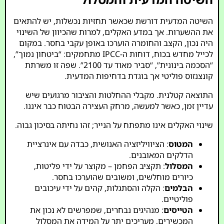
השיטה המדעית דורשת שכאשר תחזיות נכשלות, יש להתאים
את ההשערות. אך במדע האקלים, למרות שהכיוון של השינוי
היה נכון, הקצב והחומרה הוערכו באופן עקבי בחסר. במקום
לכייל מחדש בכוח, דוחות ה-IPCC מתחמקים: “ביטחון נמוך”,
“הסכמה בינונית”, “סביר מאוד עד 2100”. שפה זו משרתת
קונצנזוס פוליטי אך בוגדת בדחיפות המדעית.
התוצאה קטלנית. מקבלי ההחלטות והציבור מרגועים שיש
עדיין זמן, כאשר למעשה, מרחק העצירה הבטוח כבר איננו.
שינוי האקלים אינו מתפתח על הנייר; זהו נחיתה בסיכון גבוה.
המטוס
: הציוויליזציה האנושית, כבדה עם אינרציית
הדלקים המאובנים.
המסלול
: תקציב הפחמן – מקוצר על ידי פליטות,
כיורים מוחלשים, ומשובים שהוערכו בחסר.
הבלמים
: הקלה והסתגלות, קהים על ידי עיכובים
פוליטיים.
הטייסים
: מנהיגים נבחרים, שמפרשים לא נכון את
המכשירים, מעריכים יתר על המידה את המסלול