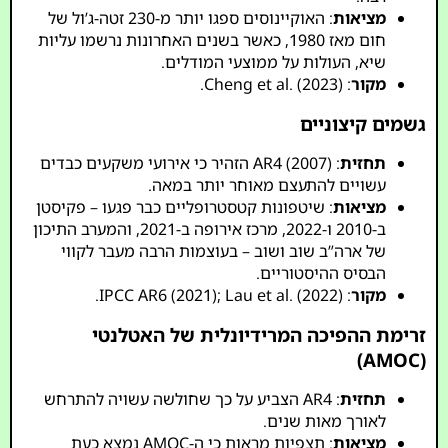
מציאות
: האוקיינוסים ספגו יותר מ-230 זטה-ג’ול של
חום מאז 1980, כאשר בשנים האחרונות נרשמו עליות
שיא, העולות על ממוצעי המודלים.
מקור
: Cheng et al. (2023).
גשמים קיצוניים
תחזית
: AR4 (2007) הזהיר כי אירועי משקעים כבדים
עשויים להתעצם מאוחר יותר במאה.
מציאות
: שיטפונות קטסטרופליים כבר פגעו – פקיסטן
ב-2010 ו-2022, מרכז אירופה ב-2021, והמערב התיכון
של ארה”ב שוב ושוב – בעוצמות הרבה מעבר לקווי
הבסיס ההיסטוריים.
מקור
: IPCC AR6 (2021); Lau et al. (2022).
זרימת ההפיכה המרידיונלית של האטלנטי
(AMOC)
תחזית
: AR4 הצביע על כך שחולשה עשויה להתרחש
לאורך מאות שנים.
מציאות
: תצפיות מראות כי ה-AMOC נמצא כעת