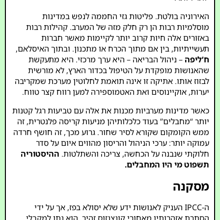
האירוניה בולטת. פליטות גזי החממה לנפש במדינות
מוסלמיות רבות הן רק חלק מזה של המערב. קהילות רבות
באזורים אלה חיות קרוב יותר לקיימות מאשר חברות
תעשייתיות, בין אם מתוך הכרח או מתכנון. ובתוך האיסלאם,
ח’ליפה
– ניהול הבריאה – היא ערך מרכזי. היא מתעקשת
שהאנושות מופקדת על הטיפול בכדור הארץ, לא מורשית
לבזוז אותו. אתיקה זו אינה תואמת לחלוטין מערכת שמקריבה
יערות, אוקיינוסים ואת האטמוספירה למען רווח קצר טווח.
כאשר מדינות מערביות מכנות את אלה עם טביעות רגל קטנות
יותר “מחבלים” בעוד כלכלותיהן מניעות קריסה פלנטרית, זה
ממש הקומקום שקורא לסיר שחור. גרוע מכך, זה חושף חרדה
עמוקה יותר: ערכי הניהול והריסון מהווים איום על סדר
חלוקתי שנבנה על הכחשה, צריכה והשתלטות.
ההיסטוריה
תשפוט מי היו המחבלים.
מסקנה
ה-IPCC העניק לאנושות ידע שלא יסולא בפז, אך על ידי
הסתרת אזהרותיו מאחורי קונצנזוס זהיר, הוא נתן למקבלי