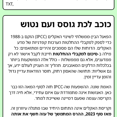
TXT
,
כוכב לכת גוסס ועם נטוש
הפאנל הבין-ממשלתי לשינוי האקלים (IPCC) הוקם ב-1988
כדי לספק למקבלי ההחלטות הערכות קפדניות של מדע
האקלים. הדוחות שלו הם מסמכים זהירים ומתואמים: כל
מילה ב-
סיכום למקבלי ההחלטות
חייבת לקבל אישור לא רק
ממדענים, אלא גם מממשלות – כולל אלה המושקעות ביותר
בכלכלות הדלקים המאובנים. תהליך זה העניק לעולם ידע, אך
גם אשליות: תחושה שהאסון רחוק, חוסר הוודאות עדיין גדול
והזמן עדיין זמין.
האמת שונה. ההשפעות שה-IPCC חזה לסוף המאה הזו כבר
כאן. האנושות אינה מתמודדת עם איום עתידי, אלא חיה דרך
הקריסה עצמה שפעם דמיינה ששייכת למחר.
וקריסת האקלים אינה התחום היחיד שבו מתגלה עיוורון זה.
מאז סוף 2023, ההרס המתמשך של עזה חשף את אותה