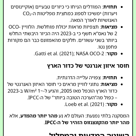
תחזית
: המודלים הניחו כי כיורים טבעיים (אוקיינוסים
ויערות) ימשיכו לספוג כמחצית מפליטות ה-CO₂
האנושיות לאורך המאה.
מציאות
: תצפיות מראות יכולת מוחלשת. הלוויין OCO-
2 של נאס”א חשף כי ב-2023 היה הכיור היבשתי החלש
ביותר בשני עשורים. חלקים מהאמזונס כבר הם מקורות
פחמן נטו.
מקור
: Gatti et al. (2021); NASA OCO-2.
חוסר איזון אנרגטי של כדור הארץ
תחזית
: צפויה עלייה הדרגתית.
מציאות
: נתוני לוויין מראים כי חוסר האיזון האנרגטי של
כדור הארץ הוכפל מאז 2005, והגיע ל-~1 W/m² ב-2023
– כפול מה”הערכה הטובה ביותר” של ה-IPCC.
מקור
: Loeb et al. (2021).
המסקנה בלתי נמנעת: העולם לא נע
מהר יותר מהמדע
, אלא
מהר יותר מהקונצנזוס הזהיר של ה-IPCC
.
השיטה המדעית והמסלול