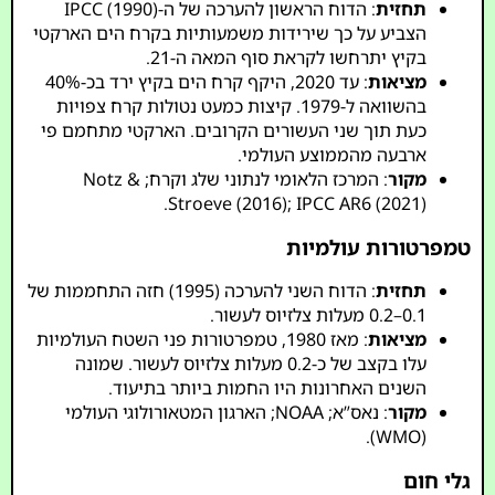
תחזית
: הדוח הראשון להערכה של ה-IPCC (1990)
הצביע על כך שירידות משמעותיות בקרח הים הארקטי
בקיץ יתרחשו לקראת סוף המאה ה-21.
מציאות
: עד 2020, היקף קרח הים בקיץ ירד בכ-40%
בהשוואה ל-1979. קיצות כמעט נטולות קרח צפויות
כעת תוך שני העשורים הקרובים. הארקטי מתחמם פי
ארבעה מהממוצע העולמי.
מקור
: המרכז הלאומי לנתוני שלג וקרח; Notz &
Stroeve (2016); IPCC AR6 (2021).
טמפרטורות עולמיות
תחזית
: הדוח השני להערכה (1995) חזה התחממות של
0.1–0.2 מעלות צלזיוס לעשור.
מציאות
: מאז 1980, טמפרטורות פני השטח העולמיות
עלו בקצב של כ-0.2 מעלות צלזיוס לעשור. שמונה
השנים האחרונות היו החמות ביותר בתיעוד.
מקור
: נאס”א; NOAA; הארגון המטאורולוגי העולמי
(WMO).
גלי חום