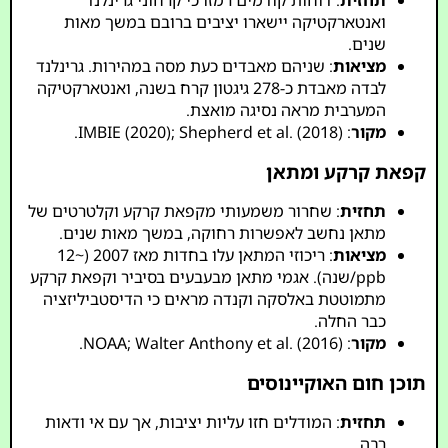
תחזית
: דוחות קודמים רמזו כי קרחוני גרינלנד
ואנטארקטיקה יישארו יציבים ברובם במשך מאות
שנים.
מציאות
: שניהם מאבדים כעת מסה במהירות. גרינלנד
לבדה מאבדת כ-278 גיגטון קרח בשנה, ואנטארקטיקה
המערבית מראה נסיגה מואצת.
מקור
: IMBIE (2020); Shepherd et al. (2018).
קפאת קרקע ומתאן
תחזית
: שחרור משמעותי מקפאת קרקע וקלטרטים של
מתאן נחשב לאפשרות רחוקה, במשך מאות שנים.
מציאות
: ריכוזי המתאן עלו בחדות מאז 2007 (~12
ppb/שנה). אגמי מתאן מבעבעים בסיביר וקפאת קרקע
מתמוטטת באלסקה וקנדה מראים כי הדיסטביליזציה
כבר החלה.
מקור
: NOAA; Walter Anthony et al. (2016).
תוכן חום האוקיינוסים
תחזית
: המודלים חזו עליות יציבות, אך עם אי ודאות
רבה.