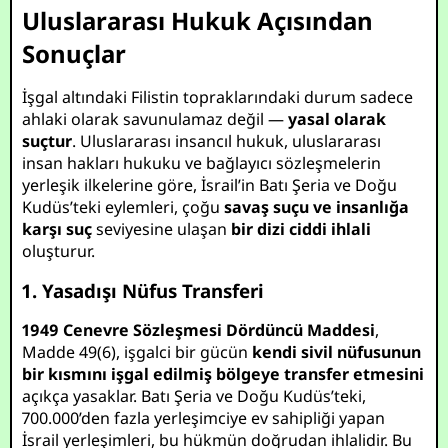
Uluslararası Hukuk Açısından
Sonuçlar
İşgal altındaki Filistin topraklarındaki durum sadece
ahlaki olarak savunulamaz değil —
yasal olarak
suçtur
. Uluslararası insancıl hukuk, uluslararası
insan hakları hukuku ve bağlayıcı sözleşmelerin
yerleşik ilkelerine göre, İsrail’in Batı Şeria ve Doğu
Kudüs’teki eylemleri, çoğu
savaş suçu ve insanlığa
karşı suç
seviyesine ulaşan
bir dizi ciddi ihlali
oluşturur.
1. Yasadışı Nüfus Transferi
1949 Cenevre Sözleşmesi Dördüncü Maddesi
,
Madde 49(6), işgalci bir gücün
kendi sivil nüfusunun
bir kısmını işgal edilmiş bölgeye transfer etmesini
açıkça yasaklar. Batı Şeria ve Doğu Kudüs’teki,
700.000’den fazla yerleşimciye ev sahipliği yapan
İsrail yerleşimleri, bu hükmün doğrudan ihlalidir. Bu