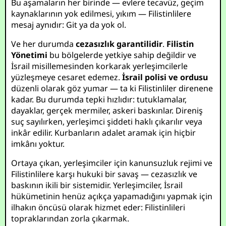
Bu aşamaların her birinde — evlere tecavüz, geçim
kaynaklarının yok edilmesi, yıkım — Filistinlilere
mesaj aynıdır: Git ya da yok ol.
Ve her durumda
cezasızlık garantilidir
.
Filistin
Yönetimi
bu bölgelerde yetkiye sahip değildir ve
İsrail misillemesinden korkarak yerleşimcilerle
yüzleşmeye cesaret edemez.
İsrail polisi ve ordusu
düzenli olarak göz yumar — ta ki Filistinliler direnene
kadar. Bu durumda tepki hızlıdır: tutuklamalar,
dayaklar, gerçek mermiler, askeri baskınlar. Direniş
suç sayılırken, yerleşimci şiddeti haklı çıkarılır veya
inkâr edilir. Kurbanların adalet aramak için hiçbir
imkânı yoktur.
Ortaya çıkan, yerleşimciler için kanunsuzluk rejimi ve
Filistinlilere karşı hukuki bir savaş — cezasızlık ve
baskının ikili bir sistemidir. Yerleşimciler, İsrail
hükümetinin henüz açıkça yapamadığını yapmak için
ilhakın öncüsü olarak hizmet eder: Filistinlileri
topraklarından zorla çıkarmak.