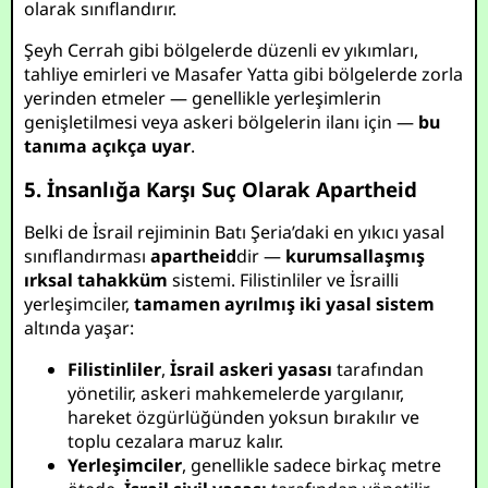
olarak sınıflandırır.
Şeyh Cerrah gibi bölgelerde düzenli ev yıkımları,
tahliye emirleri ve Masafer Yatta gibi bölgelerde zorla
yerinden etmeler — genellikle yerleşimlerin
genişletilmesi veya askeri bölgelerin ilanı için —
bu
tanıma açıkça uyar
.
5. İnsanlığa Karşı Suç Olarak Apartheid
Belki de İsrail rejiminin Batı Şeria’daki en yıkıcı yasal
sınıflandırması
apartheid
dir —
kurumsallaşmış
ırksal tahakküm
sistemi. Filistinliler ve İsrailli
yerleşimciler,
tamamen ayrılmış iki yasal sistem
altında yaşar:
Filistinliler
,
İsrail askeri yasası
tarafından
yönetilir, askeri mahkemelerde yargılanır,
hareket özgürlüğünden yoksun bırakılır ve
toplu cezalara maruz kalır.
Yerleşimciler
, genellikle sadece birkaç metre