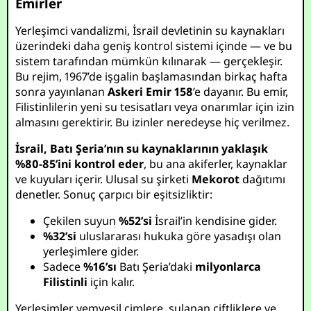
Emirler
Yerleşimci vandalizmi, İsrail devletinin su kaynakları
üzerindeki daha geniş kontrol sistemi içinde — ve bu
sistem tarafından mümkün kılınarak — gerçekleşir.
Bu rejim, 1967’de işgalin başlamasından birkaç hafta
sonra yayınlanan
Askeri Emir 158
’e dayanır. Bu emir,
Filistinlilerin yeni su tesisatları veya onarımlar için izin
almasını gerektirir. Bu izinler neredeyse hiç verilmez.
İsrail, Batı Şeria’nın su kaynaklarının yaklaşık
%80-85’ini kontrol eder
, bu ana akiferler, kaynaklar
ve kuyuları içerir. Ulusal su şirketi
Mekorot
dağıtımı
denetler. Sonuç çarpıcı bir eşitsizliktir:
Çekilen suyun
%52’si
İsrail’in kendisine gider.
%32’si
uluslararası hukuka göre yasadışı olan
yerleşimlere gider.
Sadece
%16’sı
Batı Şeria’daki
milyonlarca
Filistinli
için kalır.
Yerleşimler yemyeşil çimlere, sulanan çiftliklere ve