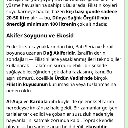
yüzme havuzlarına sahiptir. Bu arada, Filistin köyleri
suyu karneye bağlar, bazen
kişi başı günde sadece
20-50 litre
alır — bu,
Dünya Sağlık Örgütü’nün
önerdiği minimum 100 litrenin
çok altındadır.
Akifer Soygunu ve Ekosid
En kritik su kaynaklarından biri, Batı Şeria ve İsrail
boyunca uzanan
Dağ Akiferidir
. İsrail’in derin
sondajları — Filistinlilere yasaklanmış ileri teknolojiler
kullanarak — akiferin sürdürülebilir bir şekilde
sağlayabileceğinden çok daha fazlasını çıkarır. Bu
aşırı sömürü, özellikle
Ürdün Vadisi’nde
birçok
Filistin kuyusunun
kurumasına veya tuzlanmasına
neden oldu.
Al-Auja
ve
Bardala
gibi köylerde geleneksel tarım
neredeyse imkânsız hale geldi. Bir zamanlar gelişen
tarlalar terk edildi ve çobanlar susuzluk nedeniyle
hayvanlarını satmak zorunda kaldı. Toprak kendisi
ölüyor — bu sadece apartheid değil,
ekosiddir
.