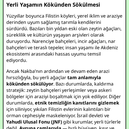
Yerli Yaşamın Kökünden Sökülmesi
Yüzyıllar boyunca Filistin köyleri, yerel iklim ve araziye
derinden uyum sağlamış tarımla kendilerini
sürdürdü. Bazıları bin yıldan eski olan zeytin ağaçları,
süreklilik ve kültürün yaşayan arşivleri olarak
duruyordu. Narenciye bahçeleri, incir ağaçları, nar
bahçeleri ve teraslı tepeler, insan yaşamı ile Akdeniz
ekosistemi arasındaki hassas uyumu temsil
ediyordu.
Ancak Nakba’nın ardından ve devam eden arazi
hırsızlığıyla, bu yerli ağaçlar
tam anlamıyla
kökünden sökülüyor
. Bazı durumlarda, kaldırma
stratejik: zeytin bahçeleri yerleşimler veya askeri
bölgeler için araziyi boşaltmak için yok ediliyor. Diğer
durumlarda,
etnik temizliğin kanıtlarını gizlemek
için siliniyor, yıkılan Filistin evlerinin kalıntıları bir
orman cephesiyle maskeleniyor. İsrail devleti ve
Yahudi Ulusal Fonu (JNF)
gibi kurumlar, yerli türlerle
değil,
Avrupa çamlarıyla
— hızlı büyüyen, kısır ve