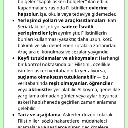
bölgeler “kapalı askeri bölgeler” ilan edilir.
Kapanmalar sırasında Filistinliler
evlerine
hapsolur
, işe, okula veya tedaviye gidemezler.
Yerleşimci yolları ve araç kısıtlamaları
: Batı
Şeria’daki birçok yol
sadece İsrailli
yerleşimciler için
ayrılmıştır. Filistinlilerin
bunları kullanması yasaktır, daha uzun, kötü
bakımlı ve sıkı denetlenen rotalara zorlanırlar.
Araçlara el konulması ve cezalar yaygındır.
Keyfi tutuklamalar ve alıkoymalar
: Herhangi
bir kontrol noktasında bir Filistinli, özellikle
isimleri askeri veritabanında yer alıyorsa,
suçlama olmaksızın tutuklanabilir
— bu
veritabanında
reşit olmayanlar
,
öğrenciler
veya
aktivistler
yer alabilir. Alıkoyma, genellikle
yargılama olmadan günler veya aylar boyunca
askeri hapishanede geçirilen zaman anlamına
gelebilir.
Taciz ve aşağılama
: Askerler düzenli olarak
Filistinlileri sözlü hakaretlere, müdahaleci
aramalara ve saatlerce süren gecikmelere