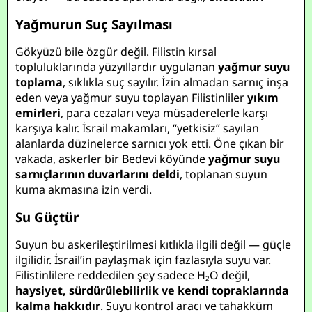
Yağmurun Suç Sayılması
Gökyüzü bile özgür değil. Filistin kırsal
topluluklarında yüzyıllardır uygulanan
yağmur suyu
toplama
, sıklıkla suç sayılır. İzin almadan sarnıç inşa
eden veya yağmur suyu toplayan Filistinliler
yıkım
emirleri
, para cezaları veya müsaderelerle karşı
karşıya kalır. İsrail makamları, “yetkisiz” sayılan
alanlarda düzinelerce sarnıcı yok etti. Öne çıkan bir
vakada, askerler bir Bedevi köyünde
yağmur suyu
sarnıçlarının duvarlarını deldi
, toplanan suyun
kuma akmasına izin verdi.
Su Güçtür
Suyun bu askerileştirilmesi kıtlıkla ilgili değil — güçle
ilgilidir. İsrail’in paylaşmak için fazlasıyla suyu var.
Filistinlilere reddedilen şey sadece H₂O değil,
haysiyet, sürdürülebilirlik ve kendi topraklarında
kalma hakkıdır
. Suyu kontrol aracı ve tahakküm