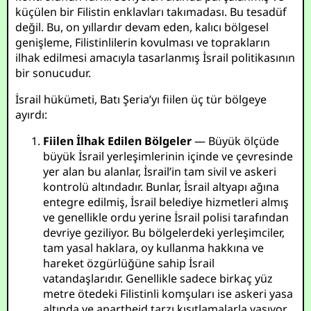
küçülen bir Filistin enklavları takımadası. Bu tesadüf
değil. Bu, on yıllardır devam eden, kalıcı bölgesel
genişleme, Filistinlilerin kovulması ve toprakların
ilhak edilmesi amacıyla tasarlanmış İsrail politikasının
bir sonucudur.
İsrail hükümeti, Batı Şeria’yı fiilen üç tür bölgeye
ayırdı:
Fiilen İlhak Edilen Bölgeler
— Büyük ölçüde
büyük İsrail yerleşimlerinin içinde ve çevresinde
yer alan bu alanlar, İsrail’in tam sivil ve askeri
kontrolü altındadır. Bunlar, İsrail altyapı ağına
entegre edilmiş, İsrail belediye hizmetleri almış
ve genellikle ordu yerine İsrail polisi tarafından
devriye geziliyor. Bu bölgelerdeki yerleşimciler,
tam yasal haklara, oy kullanma hakkına ve
hareket özgürlüğüne sahip İsrail
vatandaşlarıdır. Genellikle sadece birkaç yüz
metre ötedeki Filistinli komşuları ise askeri yasa
altında ve apartheid tarzı kısıtlamalarla yaşıyor.