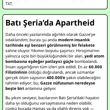
TXT
,
Batı Şeria’da Apartheid
Daha önceki yazılarımda ağırlıklı olarak Gazze’ye
odaklandım; burası şu anda
modern insanlık
tarihinde eşi benzeri görülmemiş bir felakete
sahne oluyor. Yıkımın boyutu şaşırtıcı: Hiroşima’nın
yalnızca üçte biri büyüklüğündeki bir alan,
yedi atom
bombasına eşdeğer patlayıcı güçle
bombalandı.
İnsan uygarlığının tüm izleri yok edildi. En az
60.000
Filistinlinin
öldüğü doğrulandı, ancak uzmanlar
gerçek ölüm sayısının
400.000’e
yakın olabileceğini
tahmin ediyor; bu,
Gazze nüfusunun neredeyse
beşte biri
anlamına geliyor.
Bu yıkım seviyesi, bazılarının Batı Şeria’daki hayatın
daha iyi olduğunu varsaymasına neden olabilir,
çünkü burada Hamas ya da silahlı direniş yok —