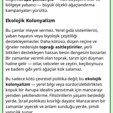
bölgeye yabancı — büyük ölçekli ağaçlandırma
kampanyaları yürüttü.
Ekolojik Kolonyalizm
Bu çamlar meyve vermez. Yerel gıda sistemlerini,
yaban hayatını veya biyolojik çeşitliliği
destekleyemezler. Daha kötüsü, düşen reçine ve
iğneler nedeniyle
toprağı asitleştirirler
, yerli
bitkileri destekleyen hassas besin dengesini bozarlar.
Bir zamanlar verimli olan toprak, tarım için düşman
haline gelir — otlar, sebzeler ve zeytin, keçiboynuzu
ve badem gibi yerli ağaçlar kök salamaz.
Bu sadece kötü çevresel politika değil; bu
ekolojik
kolonyalizm
— yerel bilgi veya sürdürülebilirlikten
kopuk bir Avrupa idealini yansıtmak için manzarayı
yeniden şekillendirme. Filistinlilerin yaşamı beslediği
yerde, İsrail politikası kısırlığı dayatır. Manzaranın bir
zamanlar yiyecek ve anlam sunduğu yerde, şimdi
yanıcılık sunar.