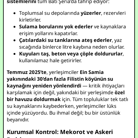
sistemlerini
tüm Batı Şeria’da tahrip ediyor:
Toplumsal su depolarında
yüzerler
, rezervleri
kirletirler.
Sulama borularını yok ederler
ve kaynaklara
erişim yollarını kapatırlar.
Çatılardaki su tanklarına ateş ederler
, yaz
sıcağında binlerce litre kaybına neden olurlar.
Kuyuları taş, beton veya çöple doldururlar
,
kullanılamaz hale getirirler.
Temmuz 2025’te
, yerleşimciler
Ein Samia
yakınındaki 30’dan fazla Filistin köyünün su
kaynağını yeniden yönlendirdi
— kritik ihtiyaçları
karşılamak için değil, yakındaki bir yerleşimde
özel
bir havuzu doldurmak
için. Tüm topluluklar tek tatlı
su kaynaklarını kaybederken, yerleşimciler lüks
içinde yüzüyordu. Bu ihmal değil; bu bir üstünlük
beyanıdır.
Kurumsal Kontrol: Mekorot ve Askeri