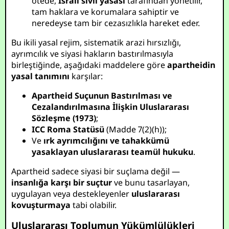
ötede,
İsrail sivil yasası
tarafından yönetilir,
tam haklara ve korumalara sahiptir ve
neredeyse tam bir cezasızlıkla hareket eder.
Bu ikili yasal rejim, sistematik arazi hırsızlığı,
ayrımcılık ve siyasi hakların bastırılmasıyla
birleştiğinde, aşağıdaki maddelere göre
apartheidin
yasal tanımını
karşılar:
Apartheid Suçunun Bastırılması ve
Cezalandırılmasına İlişkin Uluslararası
Sözleşme (1973)
;
ICC Roma Statüsü
(Madde 7(2)(h));
Ve
ırk ayrımcılığını ve tahakkümü
yasaklayan uluslararası teamül hukuku
.
Apartheid sadece siyasi bir suçlama değil —
insanlığa karşı bir suçtur
ve bunu tasarlayan,
uygulayan veya destekleyenler
uluslararası
kovuşturmaya
tabi olabilir.
Uluslararası Toplumun Yükümlülükleri