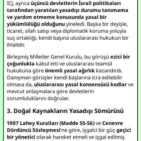
ICJ, ayrıca
üçüncü devletlerin İsrail politikaları
tarafından yaratılan yasadışı durumu tanımama
ve yardım etmeme konusunda yasal bir
yükümlülüğü olduğunu
yineledi. Başka bir deyişle,
ticaret, silah satışı veya diplomatik koruma yoluyla
suç ortaklığı, kendi başına uluslararası hukukun bir
ihlalidir.
Birleşmiş Milletler Genel Kurulu, bu görüşü
ezici bir
çoğunlukla
kabul etti ve uluslararası teamül
hukukuna göre
önemli yasal ağırlık
kazandırdı.
Danışman görüşler kendi başlarına icra edilebilir
olmasa da,
uluslararası yasal konsensüsü kodlar
ve
mevcut anlaşmalara göre devletlerin
sorumluluklarını doğrular.
3. Doğal Kaynakların Yasadışı Sömürüsü
1907 Lahey Kuralları (Madde 55-56)
ve
Cenevre
Dördüncü Sözleşmesi
’ne göre, işgalci bir güç
geçici
bir yönetici
olarak hareket etmeli ve işgal edilmiş