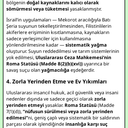
bölgenin
doğal kaynaklarını kalıcı olarak
sömürmesi veya tüketmesi
yasaklanmıştır.
İsrail’in uygulamaları — Mekorot aracılığıyla Batı
Şeria suyunun tekelleştirilmesinden, Filistinlilerin
akiferlere erişiminin kısıtlanmasına, kaynakların
sadece yerleşimciler için kullanılmasına
yönlendirilmesine kadar —
sistematik yağma
oluşturur. Suyun reddedilmesi ve tarım sistemlerinin
yok edilmesi,
Uluslararası Ceza Mahkemesi’nin
Roma Statüsü (Madde 8(2)(b)(xvi))
uyarınca bir
savaş suçu olan
yağmacılığa
eşdeğerdir.
4. Zorla Yerinden Etme ve Ev Yıkımları
Uluslararası insancıl hukuk, acil güvenlik veya insani
nedenler dışında ve sadece geçici olarak
zorla
yerinden etmeyi
yasaklar.
Roma Statüsü
(Madde
7(1)(d)),
“nüfusun sürülmesi veya zorla yerinden
edilmesi”
ni, geniş çaplı veya sistematik bir saldırının
parçası olarak işlendiğinde
insanlığa karşı suç