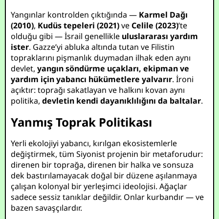
Yangınlar kontrolden çıktığında —
Karmel Dağı
(2010)
,
Kudüs tepeleri (2021)
ve
Celile (2023)
’te
olduğu gibi — İsrail genellikle
uluslararası yardım
ister
. Gazze’yi abluka altında tutan ve Filistin
topraklarını pişmanlık duymadan ilhak eden aynı
devlet,
yangın söndürme uçakları, ekipman ve
yardım için yabancı hükümetlere yalvarır
. İroni
açıktır: toprağı sakatlayan ve halkını kovan aynı
politika,
devletin kendi dayanıklılığını da baltalar
.
Yanmış Toprak Politikası
Yerli ekolojiyi yabancı, kırılgan ekosistemlerle
değiştirmek, tüm Siyonist projenin bir metaforudur:
direnen bir toprağa, direnen bir halka ve sonsuza
dek bastırılamayacak doğal bir düzene aşılanmaya
çalışan kolonyal bir yerleşimci ideolojisi. Ağaçlar
sadece sessiz tanıklar değildir. Onlar kurbandır — ve
bazen savaşçılardır.