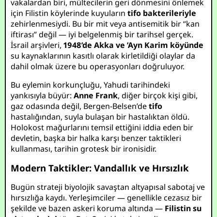
vakalardan biri, mültecilerin geri dönmesini önlemek
için Filistin köylerinde kuyuların
tifo bakterileriyle
zehirlenmesiydi. Bu bir mit veya antisemitik bir “kan
iftirası” değil — iyi belgelenmiş bir tarihsel gerçek.
İsrail arşivleri,
1948’de Akka ve ’Ayn Karim köyünde
su kaynaklarının kasıtlı olarak kirletildiği olaylar da
dahil olmak üzere bu operasyonları doğruluyor.
Bu eylemin korkunçluğu, Yahudi tarihindeki
yankısıyla büyür:
Anne Frank
, diğer birçok kişi gibi,
gaz odasında değil, Bergen-Belsen’de
tifo
hastalığından, suyla bulaşan bir hastalıktan öldü.
Holokost mağurlarını temsil ettiğini iddia eden bir
devletin, başka bir halka karşı benzer taktikleri
kullanması, tarihin grotesk bir ironisidir.
Modern Taktikler: Vandallık ve Hırsızlık
Bugün strateji biyolojik savaştan altyapısal sabotaj ve
hırsızlığa kaydı. Yerleşimciler — genellikle cezasız bir
şekilde ve bazen askeri koruma altında —
Filistin su