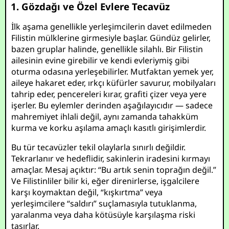
1. Gözdağı ve Özel Evlere Tecavüz
İlk aşama genellikle yerleşimcilerin davet edilmeden
Filistin mülklerine girmesiyle başlar. Gündüz gelirler,
bazen gruplar halinde, genellikle silahlı. Bir Filistin
ailesinin evine girebilir ve kendi evleriymiş gibi
oturma odasına yerleşebilirler. Mutfaktan yemek yer,
aileye hakaret eder, ırkçı küfürler savurur, mobilyaları
tahrip eder, pencereleri kırar, grafiti çizer veya yere
işerler. Bu eylemler derinden aşağılayıcıdır — sadece
mahremiyet ihlali değil, aynı zamanda tahakküm
kurma ve korku aşılama amaçlı kasıtlı girişimlerdir.
Bu tür tecavüzler tekil olaylarla sınırlı değildir.
Tekrarlanır ve hedeflidir, sakinlerin iradesini kırmayı
amaçlar. Mesaj açıktır: “Bu artık senin toprağın değil.”
Ve Filistinliler bilir ki, eğer direnirlerse, işgalcilere
karşı koymaktan değil, “kışkırtma” veya
yerleşimcilere “saldırı” suçlamasıyla tutuklanma,
yaralanma veya daha kötüsüyle karşılaşma riski
taşırlar.