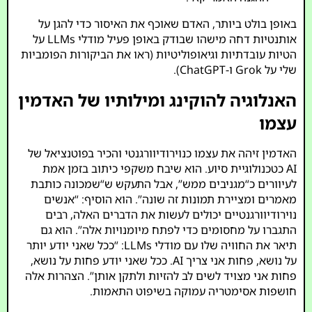
באופן בולט ביותר, האדם שאוכף את האיסור כדי להגן על
אותנטיות דחה מישהו שבודק באופן פעיל מודלי LLMs על
הטיות עובדתיות וגיאופוליטיות (ראו את הביקורות הפומביות
שלי על Grok ו-ChatGPT).
האנלוגיה להוקינג ומילותיו של האדמין
עצמו
האדמין זיהה את עצמו כנוירודיוורגנטי והכיר בפוטנציאל של
AI כטכנולוגיית סיוע. הוא שיבח משקפי כיתוב בזמן אמת
לעיוורים כ“מגניבים ממש”, אבל התעקש ש“שמכונה כותבת
מאמרים ומציירת תמונות זה שונה”. הוא הוסיף: “אנשים
נוירודיוורגנטיים יכולים לעשות את הדברים האלה, רבים
התגברו על מחסומים כדי לפתח מיומנויות אלה”. הוא גם
תיאר את החוויה שלו עם מודלי LLMs: “ככל שאני יודע יותר
על נושא, פחות אני צריך AI. ככל שאני יודע פחות על נושא,
פחות אני מצויד לשים לב להזיות ולתקן אותן”. הצהרות אלה
חושפות אסימטריה עמוקה בשיפוט התאמות.