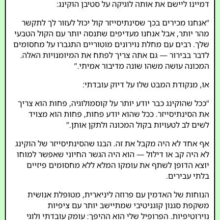
דמיינו ליישם את אותה לוגיקה על סטיבן הוקינג:
“אנחנו מכירים בכך שסינתיסייזר קול יכול לעזור לך לתקשר
מהר יותר, אבל אנחנו מעדיפים שתנסה יותר עם הקול הטבעי
שלך. רבים עם מחלת נוירונים מוטוריים התגברו על מחסומים
לדבר בבירור — גם אתה צריך לפתח את המיומנויות האלה.
המכונה עושה משהו שונה מדיבור אמיתי.”
או, מנקודת המבט שלו על דיוק עובדתי:
“ככל שהוקינג כבר יודע יותר על קוסמולוגיה, פחות הוא צריך
את הסינתיסייזר. ככל שהוא יודע פחות, פחות הוא מצויד
לשים לב לטעויות בקול המכונה ולתקן אותן.”
אף אחד לא היה מקבל את זה. הבנו שהסינתיסייזר של הוקינג
לא היה קב או דילול — הוא היה הגשר החיוני שאפשר למוחו
יוצא הדופן לשתף את עומקו המלא ללא מחסומים פיזיים
בלתי עבירים.
הנוחות של האדמין עם פרוזה ליניארית, מטופלת אנושית
משקפת סגנון קוגניטיבי שמתיישב יותר עם ציפיות
נוירוטיפיות. הפרופיל שלי הוא ההיפך: עומק עובדתי ולוגי