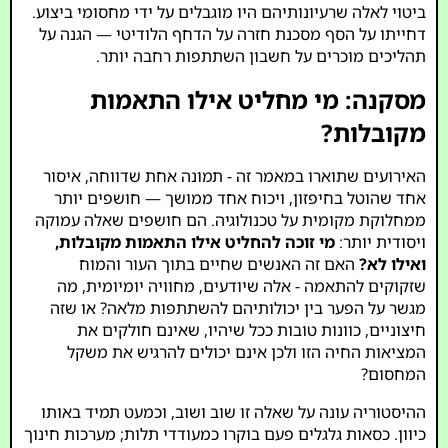
ביטוי לאלה שרעיונותיהם היו מוגבלים על ידי מחסומי ביצוע.
דחייתו על הסף מסכנת חזרה על הדחף הלודיטי — הגנה על
תהליכים מוכרים על חשבון השתתפות רחבה יותר.
מסקנה: מי מחליט אילו התאמות
מקובלות?
האירועים שתוארו במאמר זה - תמונה אחת שדווחה, איסור
אחד שהוטל בחיפזון, ויכוח אחד ממושך — חושפים יותר
ממחלוקת מקומית על טכנולוגיה. הם חושפים שאלה עמוקה
ויסודית יותר:
מי זוכה להחליט אילו התאמות מקובלות,
ואילו לא?
האם זה האנשים שחיים בתוך העור והמוח
שזקוקים להתאמה - אלה שיודעים, מחוויה יומיומית, מה
מגשר על הפער בין יכולותיהם להשתתפות מלאה? או שזה
חיצוניים, כוונות טובות ככל שיהיו, שאינם חולקים את
המציאות החיה הזו ולכן אינם יכולים להרגיש את משקל
המחסום?
ההיסטוריה עונה על שאלה זו שוב ושוב, וכמעט תמיד באותו
כיוון. כסאות גלגלים פעם בוקרו כמעודדי תלות; מערכות חינוך