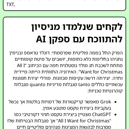
TXT
,
לקחים שנלמדו מניסיון
להתווכח עם ספקן AI
הפרק החל בממה פוליטית שפרסמתי: דונלד טראמפ ובנימין
נתניהו בחליפות כלא כתומות, יושבים על מיטת קומותיים
מתחת לשכבת חג מולד נוסטלגית חמה עם הכיתוב “All I
Want for Christmas”. האירוניה החזותית הייתה מיידית
וחדה. יצירתה דרשה עקיפות מכוונות. מודלי יצירת תמונות
עכשוויים כוללים tanto מגבלות מדיניות quanto מגבלות
קוהרנטיות טכניות:
Grok מאפשר קריקטורות של דמויות בולטות אך נכשל
בעקביות ביצירת טקסט מוטבע אמין.
ChatGPT מצטיין ביצירת טקסט חגיגי דקורטיבי כמו
“All I Want for Christmas” אך מגבלות הבטיחות שלו
מסרבות לבקשות המציגות מנהיגים פוליטיים חיים