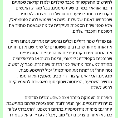
לחירשים התעקשו זה מכבר שילדים ילמדו קריאת שפתיים
ודיבור אוראלי במקום שפת סימנים. בכל מקרה, האנשים
הקרובים ביותר לפגיעה בסופו של דבר ניצחו - לא מפני
שהכחישו דאגות של עלות, גישה או שימוש לרעה פוטנציאלי,
אלא מפני שהיו הסמכות העיקרית על מה שבאמת מחזיר את
הסוכנות והכבוד שלהם.
עם מודלי שפה גדולים וכלים גנרטיביים אחרים, אנחנו חיים
את אותו מחזור שוב. רבים ששומרים על שימושם אינם חווים
את המחסומים הקוגניטיביים או הביטויים הספציפיים
שהופכים סקפולדינג ליניארי, זרימת נרטיב או סיריאליזציה
מהירה למשימה מתישה כמו תרגום שפה זרה. מבחוץ, “פשוט
נסה יותר” או “פתח את המיומנות” יכול להישמע סביר.
מבפנים, הכלי אינו קיצור דרך סביב מאמץ; הוא הרמפה,
מכשיר השמיעה, הפרוטזה שסוף סוף מאפשרת למאמץ קיים
להגיע לעולם.
האירוניה העמוקה ביותר צצה כשהשומרים מזדהים
כנוירודיוורגנטיים, אך הנוירולוגיה הספציפית שלהם מתיישבת
יותר עם ציפיות נוירוטיפיות בתחום הנשפט. “התגברתי על זה
ככה, אז אחרים צריכים גם” מובן, אבל זה עדיין פועל כשמירה