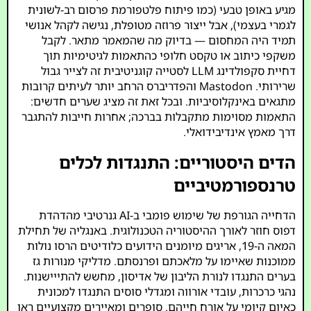
מגיע באופן טבעי (כמו פיתוח פלטפורמת פרסום רב-לשונית
לגמרי בעצמי), אבל ייצור פרוזה מטופלת, נגישה לקהל אנושי
תמיד היה המחסום — בדיוק מה שהמאמר מתאר. לקבל
משקפי כיתוב או טקסט חלופי כהתאמות לגיטימיות תוך
דחיית סקפולדינג LLM לסטייה קוגניטיבית זה לצייר גבול
שרירותי. Mastodon והפדריברס הרחב יותר לעיתים קרובות
מתגאים באינקלוסיביות. ובכל זאת זה מציג שערים חדשים:
התאמות מסוימות מתקבלות בברכה; אחרות חייבות להתגבר
דרך מאמץ אינדיבידואלי.
הדים היסטוריים: התנגדות לכלים
טרנספורמטיביים
הדחייה הגורפת של שימוש פומבי ב-AI גנרטיבי מהדהדת
דפוס חוזר לאורך ההיסטוריה הטכנולוגית. באנגליה של תחילת
המאה ה-19, אריגים מיומנים הידועים כלודיטים הרסו נולות
ממוכנות שאיימו על מלאכתם ופרנסתם. מדליקי מנורות גז
בערים התנגדו לנורת הליבון של אדיסון, מחשש להתייישנות.
נהגי כרכרות, עובדי אורווה ומגדלי סוסים התנגדו למכונית
כאיום קיומי על אורח חייהם. סופרים ומאיירים מקצועיים ראו