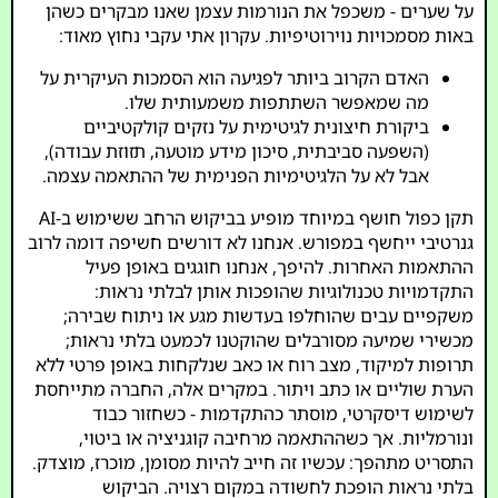
על שערים - משכפל את הנורמות עצמן שאנו מבקרים כשהן
באות מסמכויות נוירוטיפיות. עקרון אתי עקבי נחוץ מאוד:
האדם הקרוב ביותר לפגיעה הוא הסמכות העיקרית על
מה שמאפשר השתתפות משמעותית שלו.
ביקורת חיצונית לגיטימית על נזקים קולקטיביים
(השפעה סביבתית, סיכון מידע מוטעה, תזוזת עבודה),
אבל לא על הלגיטימיות הפנימית של ההתאמה עצמה.
תקן כפול חושף במיוחד מופיע בביקוש הרחב ששימוש ב-AI
גנרטיבי ייחשף במפורש. אנחנו לא דורשים חשיפה דומה לרוב
ההתאמות האחרות. להיפך, אנחנו חוגגים באופן פעיל
התקדמויות טכנולוגיות שהופכות אותן לבלתי נראות:
משקפיים עבים שהוחלפו בעדשות מגע או ניתוח שבירה;
מכשירי שמיעה מסורבלים שהוקטנו לכמעט בלתי נראות;
תרופות למיקוד, מצב רוח או כאב שנלקחות באופן פרטי ללא
הערת שוליים או כתב ויתור. במקרים אלה, החברה מתייחסת
לשימוש דיסקרטי, מוסתר כהתקדמות - כשחזור כבוד
ונורמליות. אך כשההתאמה מרחיבה קוגניציה או ביטוי,
התסריט מתהפך: עכשיו זה חייב להיות מסומן, מוכרז, מוצדק.
בלתי נראות הופכת לחשודה במקום רצויה. הביקוש