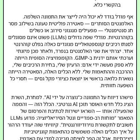
בהקשרי כלא.
אף מודל בודד לא יכול היה לייצר את התמונה השלמה.
האלמנטים הסותרים — סאטירה פוליטית טעונה בשילוב מסר
חג סנטימנטלי — מפעילים מנגנוני סירוב או כשלים
בקוהרנטיות. מודלי שפה גדולים (LLMs) פשוט אינם מסוגלים
לסנתז רכיבים קונספטואליים מנוגדים כאלה בפלט קוהרנטי
אחד. יצרתי את שני האלמנטים בנפרד, ולאחר מכן מיזגתי
וערכתי אותם ידנית ב-GIMP. הקומפוזיציה הסופית הייתה
ללא ספק מעשה ידי אדם: הרעיון שלי, בחירת הרכיבים שלי,
ההרכבה וההתאמות שלי. ללא הכלים האלה, הסאטירה הייתה
נשארת כלואה בראשי או יוצאת כציורי מקל גסים — חסרי כל
השפעה חזותית.
מישהו דיווח על התמונה כ“נוצרה על ידי AI”. למחרת, השרת
הציג כלל חדש האוסר תוכן AI גנרטיבי. הכלל הזה — והממה
שהפעילה אותו — השראו ישירות לכתיבת והפרסום של
המאמר “מוחות רב-ממדיים ונטל הסיריאליזציה: מדוע LLMs
חשובים לתקשורת נוירודיוורגנטית”. קיוויתי שזה יעודד הרהור
על איך הכלים האלה משמשים כהתאמות קוגניטיביות
ויצירתיות. אבל זה הפך לשיחה מביכה למדי עם האדמין.