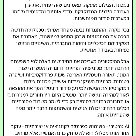
במכונת הצילום אזעקה, מאמינים שזה יפחית את ערך
העבודה הידנית המדוקדקת. סדרי אותיות ומדפיסים נלחמו
במערכות סידור ממוחשבות.
בכל מקרה, ההתנגדות נבעה מפחד אמיתי: טכנולוגיה חדשה
הפכה את המיומנויות שבהן התגאו למיושנות, מאתגרת את
תפקידיהם הכלכליים והזהות החברתית. השינויים הרגישו
כפיחות בעבודה אנושית.
אבל ההיסטוריה מעריכה את החידושים האלה לפי השפעתם
הרחבה יותר: מכוניזציה הפחיתה דרוגריה ואפשרה ייצור
המוני; תאורה חשמלית האריכה שעות פרודוקטיביות ושיפרה
בטיחות; מכוניות העניקו ניידות אישית; מכונות צילום
דמוקרטיזו את הגישה למידע; סידור דיגיטלי הפך את ההוצאה
לאור למהירה ונגישה יותר. מעטים היום היו חוזרים למנורות גז
או תחבורה רתומה לסוסים רק כדי לשמר משרות מסורתיות.
הכלים הרחיבו יכולת אנושית והשתתפות הרבה יותר ממה
שהפחיתו אותה.
AI גנרטיבי - בשימוש כפרוטזה לקוגניציה או יצירתיות - עוקב
אחר אותו מסלול: הוא לא מוחק כוונה אנושית אלא מרחיב