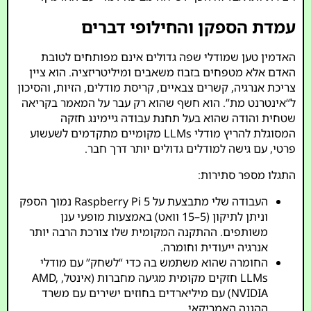
עמדת הספקן והחילופי דברים
האדמין טען שמודלי שפה גדולים אינם מפותחים לטובת
האדם אלא מטפחים בזבוז משאבים ומיליטריזציה. הוא ציין
צריכת אנרגיה, קשרים צבאיים, קריסת מודלים, הזיות, והסיכון
ל“אינטרנט מת”. הוא חשף שהוא רק עבר על המאמר בקריאה
שטחית והודה שהוא בעל תחנת עבודה גיימינג חזקה
המסוגלת להריץ מודלי LLMs מקומיים מתקדמים לשעשוע
פרטי, עם גישה למודלים גדולים יותר דרך חבר.
התגלו מספר סתירות:
העבודה שלי מתבצעת על Raspberry Pi 5 נמוך הספק
וניתן לתיקון (5–15 וואט) באמצעות מופעי ענן
משותפים. ההתקנה המקומית שלו צורכת הרבה יותר
אנרגיה ייעודית וחומרה.
החומרה שהוא משתמש בה כדי “לשחק” עם מודלי
LLMs חזקים מקומית מגיעה מחברות (אינטל, AMD,
NVIDIA) עם מיליארדים בחוזים ישירים עם משרד
ההגנה האמריקאי.