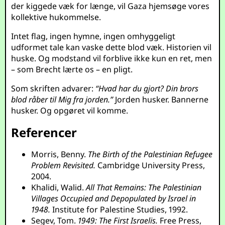
der kiggede væk for længe, vil Gaza hjemsøge vores
kollektive hukommelse.
Intet flag, ingen hymne, ingen omhyggeligt
udformet tale kan vaske dette blod væk. Historien vil
huske. Og modstand vil forblive ikke kun en ret, men
– som Brecht lærte os – en pligt.
Som skriften advarer:
“Hvad har du gjort? Din brors
blod råber til Mig fra jorden.”
Jorden husker. Bannerne
husker. Og opgøret vil komme.
Referencer
Morris, Benny.
The Birth of the Palestinian Refugee
Problem Revisited.
Cambridge University Press,
2004.
Khalidi, Walid.
All That Remains: The Palestinian
Villages Occupied and Depopulated by Israel in
1948.
Institute for Palestine Studies, 1992.
Segev, Tom.
1949: The First Israelis.
Free Press,