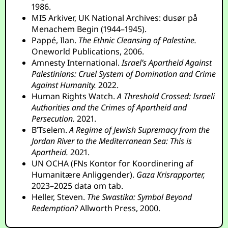
1986.
MI5 Arkiver, UK National Archives: dusør på
Menachem Begin (1944–1945).
Pappé, Ilan.
The Ethnic Cleansing of Palestine.
Oneworld Publications, 2006.
Amnesty International.
Israel’s Apartheid Against
Palestinians: Cruel System of Domination and Crime
Against Humanity.
2022.
Human Rights Watch.
A Threshold Crossed: Israeli
Authorities and the Crimes of Apartheid and
Persecution.
2021.
B’Tselem.
A Regime of Jewish Supremacy from the
Jordan River to the Mediterranean Sea: This is
Apartheid.
2021.
UN OCHA (FNs Kontor for Koordinering af
Humanitære Anliggender).
Gaza Krisrapporter,
2023–2025 data om tab.
Heller, Steven.
The Swastika: Symbol Beyond
Redemption?
Allworth Press, 2000.