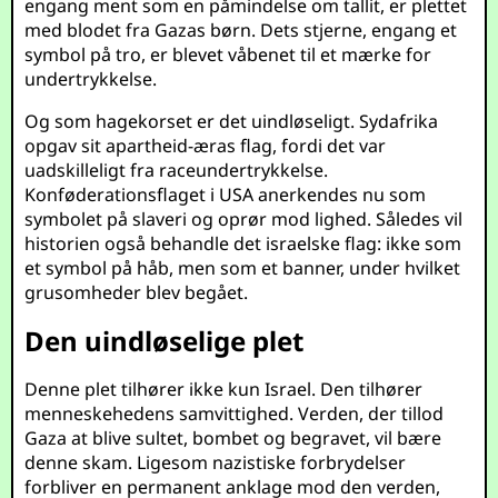
engang ment som en påmindelse om tallit, er plettet
med blodet fra Gazas børn. Dets stjerne, engang et
symbol på tro, er blevet våbenet til et mærke for
undertrykkelse.
Og som hagekorset er det uindløseligt. Sydafrika
opgav sit apartheid-æras flag, fordi det var
uadskilleligt fra raceundertrykkelse.
Konføderationsflaget i USA anerkendes nu som
symbolet på slaveri og oprør mod lighed. Således vil
historien også behandle det israelske flag: ikke som
et symbol på håb, men som et banner, under hvilket
grusomheder blev begået.
Den uindløselige plet
Denne plet tilhører ikke kun Israel. Den tilhører
menneskehedens samvittighed. Verden, der tillod
Gaza at blive sultet, bombet og begravet, vil bære
denne skam. Ligesom nazistiske forbrydelser
forbliver en permanent anklage mod den verden,