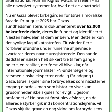
International, Human Rights Watch, B’Tselem – har
alle navngivet systemet for, hvad det er: apartheid.
Nu er Gaza blevet kirkegården for Israels moralske
facade. Pr. august 2025 har Gazas
sundhedsministerium dokumenteret
over 62.000
bekræftede døde
, deres lig fundet og identificeret.
Næsten halvdelen af dem er børn. Men dette er kun
det synlige lag af katastrofen. Titusinder flere
forbliver ufundne under ruinerne af jævnede
kvarterer, deres navne uregistrerede. Den sande
dødstal er næsten helt sikkert tre til fem gange
højere, en realitet, der først vil blive klar, når
internationale journalister, FN-undersøgere og
retsmedicinske eksperter endelig får adgang til
Gaza. Israel skjuler sine forbrydelser, som nazisterne
engang gjorde – men som historien viser, kan
grusomheder ikke skjules for evigt. Ligesom
omfanget af Holocaust først blev afsløret, da de
allierede styrker gik ind i koncentrationslejrene, vil
Gazas skjulte grave en dag vidne om forbrydelsens