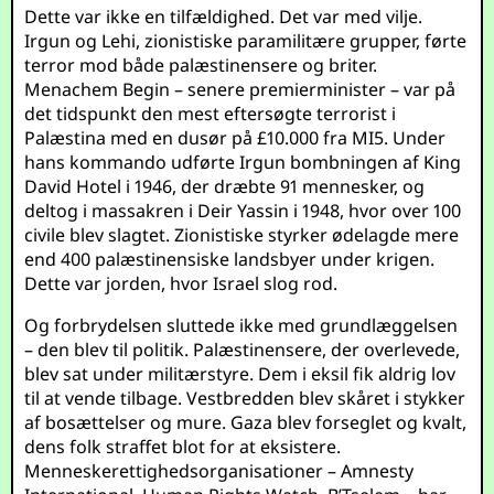
Dette var ikke en tilfældighed. Det var med vilje.
Irgun og Lehi, zionistiske paramilitære grupper, førte
terror mod både palæstinensere og briter.
Menachem Begin – senere premierminister – var på
det tidspunkt den mest eftersøgte terrorist i
Palæstina med en dusør på £10.000 fra MI5. Under
hans kommando udførte Irgun bombningen af King
David Hotel i 1946, der dræbte 91 mennesker, og
deltog i massakren i Deir Yassin i 1948, hvor over 100
civile blev slagtet. Zionistiske styrker ødelagde mere
end 400 palæstinensiske landsbyer under krigen.
Dette var jorden, hvor Israel slog rod.
Og forbrydelsen sluttede ikke med grundlæggelsen
– den blev til politik. Palæstinensere, der overlevede,
blev sat under militærstyre. Dem i eksil fik aldrig lov
til at vende tilbage. Vestbredden blev skåret i stykker
af bosættelser og mure. Gaza blev forseglet og kvalt,
dens folk straffet blot for at eksistere.
Menneskerettighedsorganisationer – Amnesty