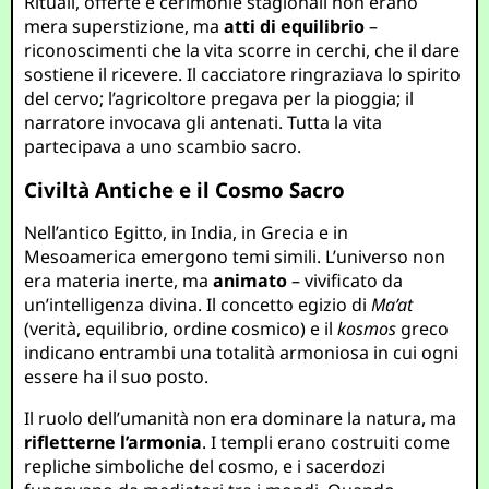
Rituali, offerte e cerimonie stagionali non erano
mera superstizione, ma
atti di equilibrio
–
riconoscimenti che la vita scorre in cerchi, che il dare
sostiene il ricevere. Il cacciatore ringraziava lo spirito
del cervo; l’agricoltore pregava per la pioggia; il
narratore invocava gli antenati. Tutta la vita
partecipava a uno scambio sacro.
Civiltà Antiche e il Cosmo Sacro
Nell’antico Egitto, in India, in Grecia e in
Mesoamerica emergono temi simili. L’universo non
era materia inerte, ma
animato
– vivificato da
un’intelligenza divina. Il concetto egizio di
Ma’at
(verità, equilibrio, ordine cosmico) e il
kosmos
greco
indicano entrambi una totalità armoniosa in cui ogni
essere ha il suo posto.
Il ruolo dell’umanità non era dominare la natura, ma
rifletterne l’armonia
. I templi erano costruiti come
repliche simboliche del cosmo, e i sacerdozi