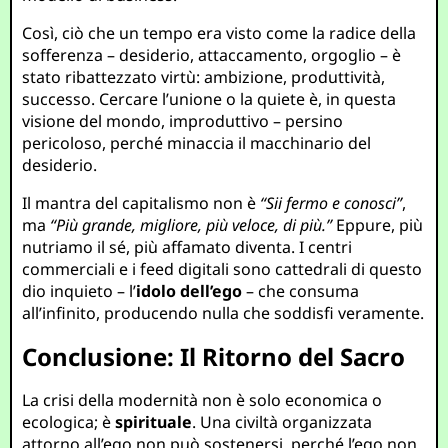
Così, ciò che un tempo era visto come la radice della
sofferenza – desiderio, attaccamento, orgoglio – è
stato ribattezzato virtù: ambizione, produttività,
successo. Cercare l’unione o la quiete è, in questa
visione del mondo, improduttivo – persino
pericoloso, perché minaccia il macchinario del
desiderio.
Il mantra del capitalismo non è
“Sii fermo e conosci”
,
ma
“Più grande, migliore, più veloce, di più.”
Eppure, più
nutriamo il sé, più affamato diventa. I centri
commerciali e i feed digitali sono cattedrali di questo
dio inquieto – l’
idolo dell’ego
– che consuma
all’infinito, producendo nulla che soddisfi veramente.
Conclusione: Il Ritorno del Sacro
La crisi della modernità non è solo economica o
ecologica; è
spirituale
. Una civiltà organizzata
attorno all’ego non può sostenersi, perché l’ego non