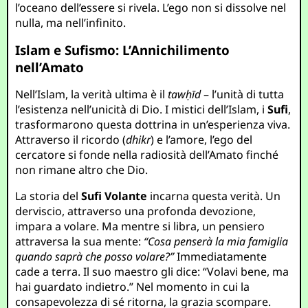
l’oceano dell’essere si rivela. L’ego non si dissolve nel
nulla, ma nell’infinito.
Islam e Sufismo: L’Annichilimento
nell’Amato
Nell’Islam, la verità ultima è il
tawḥīd
– l’unità di tutta
l’esistenza nell’unicità di Dio. I mistici dell’Islam, i
Sufi
,
trasformarono questa dottrina in un’esperienza viva.
Attraverso il ricordo (
dhikr
) e l’amore, l’ego del
cercatore si fonde nella radiosità dell’Amato finché
non rimane altro che Dio.
La storia del
Sufi Volante
incarna questa verità. Un
derviscio, attraverso una profonda devozione,
impara a volare. Ma mentre si libra, un pensiero
attraversa la sua mente:
“Cosa penserà la mia famiglia
quando saprà che posso volare?”
Immediatamente
cade a terra. Il suo maestro gli dice: “Volavi bene, ma
hai guardato indietro.” Nel momento in cui la
consapevolezza di sé ritorna, la grazia scompare.