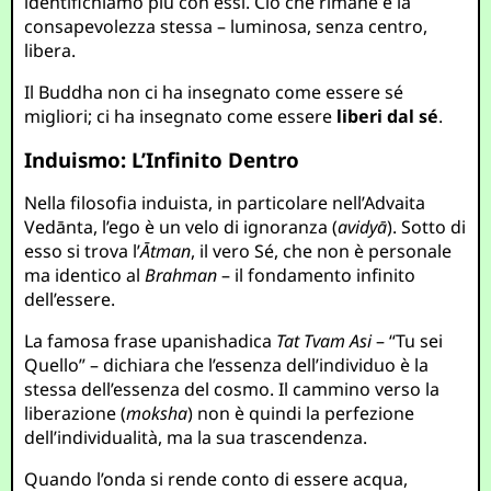
identifichiamo più con essi. Ciò che rimane è la
consapevolezza stessa – luminosa, senza centro,
libera.
Il Buddha non ci ha insegnato come essere sé
migliori; ci ha insegnato come essere
liberi dal sé
.
Induismo: L’Infinito Dentro
Nella filosofia induista, in particolare nell’Advaita
Vedānta, l’ego è un velo di ignoranza (
avidyā
). Sotto di
esso si trova l’
Ātman
, il vero Sé, che non è personale
ma identico al
Brahman
– il fondamento infinito
dell’essere.
La famosa frase upanishadica
Tat Tvam Asi
– “Tu sei
Quello” – dichiara che l’essenza dell’individuo è la
stessa dell’essenza del cosmo. Il cammino verso la
liberazione (
moksha
) non è quindi la perfezione
dell’individualità, ma la sua trascendenza.
Quando l’onda si rende conto di essere acqua,