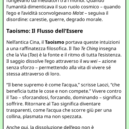
fungevano da mediatori tra i mondi. Quando
l’umanità dimenticava il suo ruolo cosmico – quando
l’ego e l’avidità sconvolgevano
Ma’at
– seguiva il
disordine: carestie, guerre, degrado morale.
Taoismo: Il Flusso dell’Essere
Nell’antica Cina, il
Taoismo
portava queste intuizioni
a una raffinatezza filosofica. Il
Tao Te Ching
insegna
che la Via (
Tao
) è la fonte e il ritmo di tutta l’esistenza.
Il saggio dissolve l’ego attraverso il
wu wei
– azione
senza sforzo – permettendo alla vita di vivere sé
stessa attraverso di loro.
“Il bene supremo è come l’acqua,” scrisse Laozi, “che
beneficia tutte le cose e non compete.” Vivere contro
il Tao – sforzandosi, forzando, dominando – significa
soffrire. Ritornare al Tao significa diventare
trasparenti, come l’acqua che scorre giù per una
collina, plasmata ma non spezzata.
Anche qui, la dissoluzione dell’ego non è