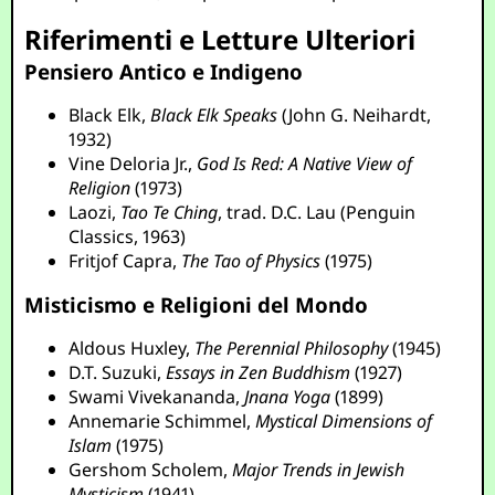
Riferimenti e Letture Ulteriori
Pensiero Antico e Indigeno
Black Elk,
Black Elk Speaks
(John G. Neihardt,
1932)
Vine Deloria Jr.,
God Is Red: A Native View of
Religion
(1973)
Laozi,
Tao Te Ching
, trad. D.C. Lau (Penguin
Classics, 1963)
Fritjof Capra,
The Tao of Physics
(1975)
Misticismo e Religioni del Mondo
Aldous Huxley,
The Perennial Philosophy
(1945)
D.T. Suzuki,
Essays in Zen Buddhism
(1927)
Swami Vivekananda,
Jnana Yoga
(1899)
Annemarie Schimmel,
Mystical Dimensions of
Islam
(1975)
Gershom Scholem,
Major Trends in Jewish
Mysticism
(1941)