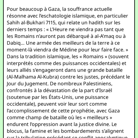
Pour beaucoup à Gaza, la souffrance actuelle
résonne avec l’eschatologie islamique, en particulier
Sahih al-Bukhari 7115, qui relate un hadith sur les
derniers temps : « L’Heure ne viendra pas tant que
les Romains n’auront pas débarqué à al-A’maq ou à
Dabiq… Une armée des meilleurs de la terre à ce
moment-là viendra de Médine pour leur faire face. »
Dans la tradition islamique, les « Romains » (souvent
interprétés comme des puissances occidentales) et
leurs alliés s’engageront dans une grande bataille
(Al-Malhama Al-Kubra) contre les justes, précédant le
Jour du Jugement. De nombreux Palestiniens,
confrontés à la dévastation de la part d’Israël
(soutenue par les États-Unis, une puissance
occidentale), peuvent voir leur sort comme
l’accomplissement de cette prophétie, avec Gaza
comme champ de bataille où les « meilleurs »
endurent l’oppression avant la justice divine. Le
blocus, la famine et les bombardements s’alignent
sur la tribulation précédant ce conflit apocalyptique,