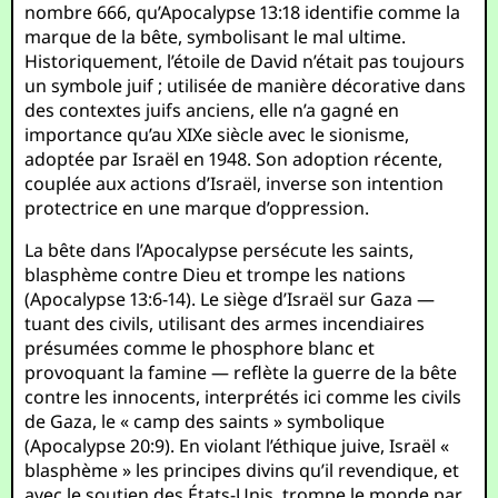
nombre 666, qu’Apocalypse 13:18 identifie comme la
marque de la bête, symbolisant le mal ultime.
Historiquement, l’étoile de David n’était pas toujours
un symbole juif ; utilisée de manière décorative dans
des contextes juifs anciens, elle n’a gagné en
importance qu’au XIXe siècle avec le sionisme,
adoptée par Israël en 1948. Son adoption récente,
couplée aux actions d’Israël, inverse son intention
protectrice en une marque d’oppression.
La bête dans l’Apocalypse persécute les saints,
blasphème contre Dieu et trompe les nations
(Apocalypse 13:6-14). Le siège d’Israël sur Gaza —
tuant des civils, utilisant des armes incendiaires
présumées comme le phosphore blanc et
provoquant la famine — reflète la guerre de la bête
contre les innocents, interprétés ici comme les civils
de Gaza, le « camp des saints » symbolique
(Apocalypse 20:9). En violant l’éthique juive, Israël «
blasphème » les principes divins qu’il revendique, et
avec le soutien des États-Unis, trompe le monde par