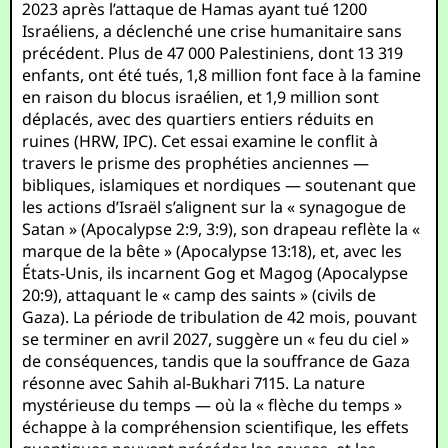
2023 après l’attaque de Hamas ayant tué 1200
Israéliens, a déclenché une crise humanitaire sans
précédent. Plus de 47 000 Palestiniens, dont 13 319
enfants, ont été tués, 1,8 million font face à la famine
en raison du blocus israélien, et 1,9 million sont
déplacés, avec des quartiers entiers réduits en
ruines (HRW, IPC). Cet essai examine le conflit à
travers le prisme des prophéties anciennes —
bibliques, islamiques et nordiques — soutenant que
les actions d’Israël s’alignent sur la « synagogue de
Satan » (Apocalypse 2:9, 3:9), son drapeau reflète la «
marque de la bête » (Apocalypse 13:18), et, avec les
États-Unis, ils incarnent Gog et Magog (Apocalypse
20:9), attaquant le « camp des saints » (civils de
Gaza). La période de tribulation de 42 mois, pouvant
se terminer en avril 2027, suggère un « feu du ciel »
de conséquences, tandis que la souffrance de Gaza
résonne avec Sahih al-Bukhari 7115. La nature
mystérieuse du temps — où la « flèche du temps »
échappe à la compréhension scientifique, les effets