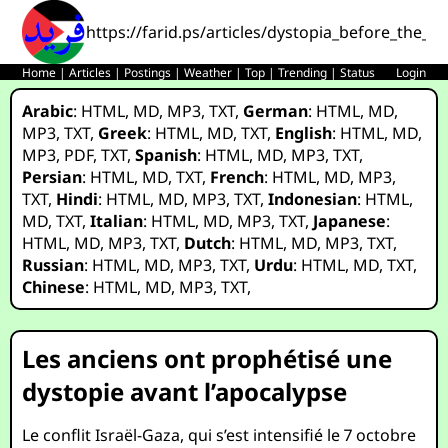
https://farid.ps/articles/dystopia_before_the_a
Home
|
Articles
|
Postings
|
Weather
|
Top
|
Trending
|
Status
Login
Arabic
:
HTML
,
MD
,
MP3
,
TXT
,
German
:
HTML
,
MD
,
MP3
,
TXT
,
Greek
:
HTML
,
MD
,
TXT
,
English
:
HTML
,
MD
,
MP3
,
PDF
,
TXT
,
Spanish
:
HTML
,
MD
,
MP3
,
TXT
,
Persian
:
HTML
,
MD
,
TXT
,
French
:
HTML
,
MD
,
MP3
,
TXT
,
Hindi
:
HTML
,
MD
,
MP3
,
TXT
,
Indonesian
:
HTML
,
MD
,
TXT
,
Italian
:
HTML
,
MD
,
MP3
,
TXT
,
Japanese
:
HTML
,
MD
,
MP3
,
TXT
,
Dutch
:
HTML
,
MD
,
MP3
,
TXT
,
Russian
:
HTML
,
MD
,
MP3
,
TXT
,
Urdu
:
HTML
,
MD
,
TXT
,
Chinese
:
HTML
,
MD
,
MP3
,
TXT
,
Les anciens ont prophétisé une
dystopie avant l’apocalypse
Le conflit Israël-Gaza, qui s’est intensifié le 7 octobre