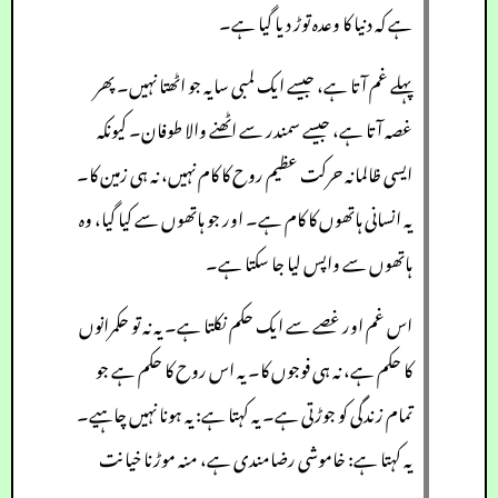
ہے کہ دنیا کا وعدہ توڑ دیا گیا ہے۔
پہلے غم آتا ہے، جیسے ایک لمبی سایہ جو اٹھتا نہیں۔ پھر
غصہ آتا ہے، جیسے سمندر سے اٹھنے والا طوفان۔ کیونکہ
ایسی ظالمانہ حرکت عظیم روح کا کام نہیں، نہ ہی زمین کا۔
یہ انسانی ہاتھوں کا کام ہے۔ اور جو ہاتھوں سے کیا گیا، وہ
ہاتھوں سے واپس لیا جا سکتا ہے۔
اس غم اور غصے سے ایک حکم نکلتا ہے۔ یہ نہ تو حکمرانوں
کا حکم ہے، نہ ہی فوجوں کا۔ یہ اس روح کا حکم ہے جو
تمام زندگی کو جوڑتی ہے۔ یہ کہتا ہے: یہ ہونا نہیں چاہیے۔
یہ کہتا ہے: خاموشی رضامندی ہے، منہ موڑنا خیانت