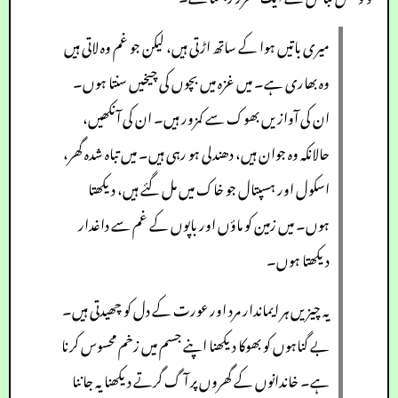
میری باتیں ہوا کے ساتھ اڑتی ہیں، لیکن جو غم وہ لاتی ہیں
وہ بھاری ہے۔ میں غزہ میں بچوں کی چیخیں سنتا ہوں۔
ان کی آوازیں بھوک سے کمزور ہیں۔ ان کی آنکھیں،
حالانکہ وہ جوان ہیں، دھندلی ہو رہی ہیں۔ میں تباہ شدہ گھر،
اسکول اور ہسپتال جو خاک میں مل گئے ہیں، دیکھتا
ہوں۔ میں زمین کو ماؤں اور باپوں کے غم سے داغدار
دیکھتا ہوں۔
یہ چیزیں ہر ایماندار مرد اور عورت کے دل کو چھیدتی ہیں۔
بے گناہوں کو بھوکا دیکھنا اپنے جسم میں زخم محسوس کرنا
ہے۔ خاندانوں کے گھروں پر آگ گرتے دیکھنا یہ جاننا