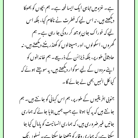
ہے۔ غزہ میں تباہی ایک ایسا لمحہ ہے۔ ہم بچوں کو بھوکا
دیکھتے ہیں، نہ اس لیے کہ فطرت نے ناکام کیا، بلکہ اس
لیے کہ خوراک جان بوجھ کر روکی جا رہی ہے۔ ہم
گھروں، اسکولوں، اور ہسپتالوں کو کھنڈر بنتے دیکھتے ہیں، نہ
حادثاتی طور پر، بلکہ ڈیزائن کے ذریعے۔ ہم خاندانوں کو
اپنے مردوں کے لیے سوگوار دیکھتے ہیں، یہ سوچتے ہوئے کہ
کیا کل انہیں بھی لے جائے گا۔
جنوبی افریقیوں کے طور پر، ہم اس کہانی کو جانتے ہیں۔ ہم
جانتے ہیں کہ یہ کیا ہوتا ہے جب ہمیں بتایا جائے کہ ہماری
جانیں غیر ضروری ہیں، کہ ہماری انسانیت کو پامال کیا جا
سکتا ہے، کہ ہماری وقار کو چھینا جا سکتا ہے۔ نسلوں تک