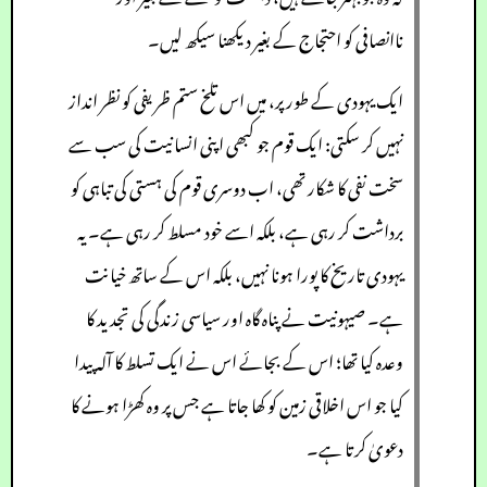
ناانصافی کو احتجاج کے بغیر دیکھنا سیکھ لیں۔
ایک یہودی کے طور پر، میں اس تلخ ستم ظریفی کو نظر انداز
نہیں کر سکتی: ایک قوم جو کبھی اپنی انسانیت کی سب سے
سخت نفی کا شکار تھی، اب دوسری قوم کی ہستی کی تباہی کو
برداشت کر رہی ہے، بلکہ اسے خود مسلط کر رہی ہے۔ یہ
یہودی تاریخ کا پورا ہونا نہیں، بلکہ اس کے ساتھ خیانت
ہے۔ صیہونیت نے پناہ گاہ اور سیاسی زندگی کی تجدید کا
وعدہ کیا تھا؛ اس کے بجائے اس نے ایک تسلط کا آلہ پیدا
کیا جو اس اخلاقی زمین کو کھا جاتا ہے جس پر وہ کھڑا ہونے کا
دعویٰ کرتا ہے۔