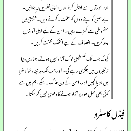
اور عورتوں سے اپیل کرتا ہوں: اپنی نظریں نہ ہٹائیں۔
بے حسی کو اپنے دلوں کو سخت نہ کرنے دیں۔ یکجہتی میں
مضبوطی سے کھڑے رہیں۔ امن کے لیے اپنی آوازیں
بلند کریں۔ انصاف کے لیے انتھک محنت کریں۔
کیونکہ جب تک فلسطینی لوگ آزاد نہیں ہوتے، ہماری دنیا
زنجیروں میں جکڑی رہے گی۔ اور جب تک ہر بچہ، خواہ غزہ
میں ہو یا کہیں اور، امن کے دن جاگ نہ سکے، ہم میں سے
کوئی بھی مکمل طور پر آزاد ہونے کا دعویٰ نہیں کر سکتا۔
فیڈل کاسٹرو