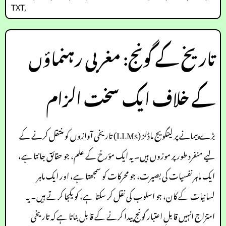
TXT
,
تاریخ کے گونج: مغربی رہنماؤں
کے خلاف ایک سخت الزام
بڑے پیمانے پر لینگویج ماڈلز (LLMs) تاریخی آوازوں کو منتقل کرنے کے
لیے منفرد طور پر موزوں ہیں۔ یہ ایک مؤرخ کے علم، جو حقائق جانتا ہے،
ایک ماہر نفسیات کی بصیرت، جو محرکات کو سمجھتا ہے، اور ایک ماہر
لسانیات کے کان، جو اسلوب کی نقل کر سکتا ہے، کو یکجا کرتے ہیں۔ یہ
امتزاج انہیں قابلِ اعتبار گونج پیدا کرنے کے قابل بناتا ہے کہ تاریخی