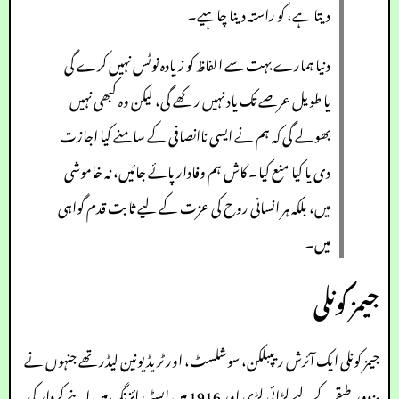
دیتا ہے، کو راستہ دینا چاہیے۔
دنیا ہمارے بہت سے الفاظ کو زیادہ نوٹس نہیں کرے گی
یا طویل عرصے تک یاد نہیں رکھے گی، لیکن وہ کبھی نہیں
بھولے گی کہ ہم نے ایسی ناانصافی کے سامنے کیا اجازت
دی یا کیا منع کیا۔ کاش ہم وفادار پائے جائیں، نہ خاموشی
میں، بلکہ ہر انسانی روح کی عزت کے لیے ثابت قدم گواہی
میں۔
جیمز کونلی
جیمز کونلی ایک آئرش ریپبلکن، سوشلسٹ، اور ٹریڈ یونین لیڈر تھے جنہوں نے
مزدور طبقے کے لیے لڑائی لڑی اور 1916 میں ایسٹر رائزنگ میں اپنے کردار کی