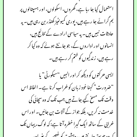
استعمال کیا جا رہا ہے، گھروں، اسکولوں، اور ہسپتالوں پر
بم گرائے جا رہے ہیں، پوری کمیونٹیز کھنڈر بن رہی ہیں۔ یہ
حادثات نہیں ہیں۔ یہ سیاسی ارادے کے نتائج ہیں،
انسانوں اور اداروں کے، جو جانتے ہوئے کہ وہ کیا کر
رہے ہیں، زندگیوں کو ختم کر رہے ہیں۔
ایسی حرکتوں کو دیکھ کر اور انہیں “سیکورٹی” یا
“ضرورت” کہنا خود زبان کو خراب کرنا ہے۔ الفاظ اس
وقت تک مسخ کیے جاتے ہیں جب تک کہ وہ سچائی کی
خدمت نہ کریں، بلکہ جواز کے آلات بن جائیں۔ اور اس
خرابی کے ساتھ ایک گہرا خطرہ آتا ہے: کہ لوگ، یہاں تک
کہ وہ جو بہتر جانتے ہیں، دہشت کو غصے کے بغیر اور