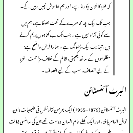
کہ غزہ کا خون پکارتا ہے، اور ہم خاموش نہیں رہیں گے۔
جب تک ایک بچہ محاصرے کے تحت بھوکا ہے، ہم میں
سے کوئی آزاد نہیں ہے۔ جب تک بے گناہوں پر بم گرتے
ہیں، تہذیب ایک ڈھونگ ہے۔ ہمارا فرض واضح ہے:
مظلوموں کے ساتھ یکجہتی، ظالم کے خلاف مزاحمت، غزہ
کے لیے انصاف، سب کے لیے انصاف۔
البرٹ آئنسٹائن
البرٹ آئنسٹائن (1879–1955) ایک جرمن نژاد نظریاتی طبیعیات دان،
نوبل انعام یافتہ، اور ایک کھلے عام انسان دوست تھے جن کی سائنسی ذہانت
نے جدید طبیعیات کو تبدیل کیا اور جن کی اخلاقی آواز نے قوم پرستی،