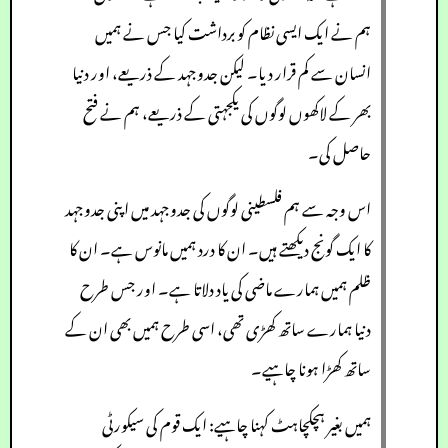
ہم نے ایک ایسی نظام کو برداشت کیا جس نے ہمیں
انسان سے کم قرار دیا۔ لیکن جدوجہد کے ذریعے، اور دنیا
بھر کے لاکھوں لوگوں کی یکجہتی کے ذریعے، ہم نے فتح
حاصل کی۔
اس وجہ سے ہم فلسطینی لوگوں کی جدوجہد میں اپنی جدوجہد
کا ایک گونج دیکھتے ہیں۔ ان کا درد ہمیں مانوس ہے۔ ان کا
ظلم ہمیں ہمارے ماضی کی یاد دلاتا ہے۔ اور جس طرح
دنیا ہمارے ساتھ کھڑی تھی، اسی طرح ہمیں بھی ان کے
ساتھ کھڑا ہونا چاہیے۔
ہمیں بغیر ہچکچاہٹ کہنا چاہیے: ایک قوم کی سیکورٹی