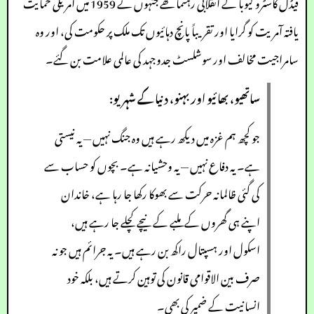
فیڈل کاسٹرو کیوبا کے انقلابی رہنما تھے جنہوں نے 1959 میں امریکی حمایت
یافتہ آمریت کو گرایا اور تقریباً پانچ دہائیوں تک ملک پر حکومت کی، اور وہ
سامراجیت مخالف اور سوشلسٹ جدوجہد کی عالمی علامت بن گئے۔
ساتھیو، بھائیو اور بہنو، دنیا کے شہریو:
جو کچھ ہم غزہ میں دیکھ رہے ہیں وہ جنگ نہیں — یہ نیستی
ہے۔ یہ دفاع نہیں — یہ وحشیانہ ہے۔ بچوں کو حساب سے
کی گئی ظالمانہ حرکت سے بھوکا رکھا جا رہا ہے، خاندان
اپنے ہی گھروں کے ملبے کے نیچے کچلے جا رہے ہیں،
اسکول اور ہسپتال راکھ بن رہے ہیں۔ یہ جرائم ہیں جو نہ
صرف بین الاقوامی قانون کی توہین کرتے ہیں، بلکہ خود
انسانیت کے ضمیر کی بھی۔