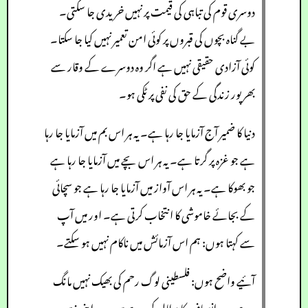
دوسری قوم کی تباہی کی قیمت پر نہیں خریدی جا سکتی۔
بے گناہ بچوں کی قبروں پر کوئی امن تعمیر نہیں کیا جا سکتا۔
کوئی آزادی حقیقی نہیں ہے اگر وہ دوسرے کے وقار سے
بھرپور زندگی کے حق کی نفی پر ٹکی ہو۔
دنیا کا ضمیر آج آزمایا جا رہا ہے۔ یہ ہر اس بم میں آزمایا جا رہا
ہے جو غزہ پر گرتا ہے۔ یہ ہر اس بچے میں آزمایا جا رہا ہے
جو بھوکا ہے۔ یہ ہر اس آواز میں آزمایا جا رہا ہے جو سچائی
کے بجائے خاموشی کا انتخاب کرتی ہے۔ اور میں آپ
سے کہتا ہوں: ہم اس آزمائش میں ناکام نہیں ہو سکتے۔
آئیے واضح ہوں: فلسطینی لوگ رحم کی بھیک نہیں مانگ
رہے۔ وہ انصاف کا مطالبہ کر رہے ہیں۔ وہ اپنی زمین پر