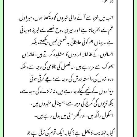
جب میں غزہ سے آنے والی خبروں کو دیکھتا ہوں، میرا دل
غم سے بھر جاتا ہے اور میری روح غصے سے لبریز ہو جاتی
ہے۔ یہاں ہم کوئی حادثاتی بدقسمتی نہیں دیکھتے، بلکہ
انسانوں کے ظالمانہ ارادوں کا مشاہدہ کرتے ہیں: خاندان
بھوک سے مر رہے ہیں، نہ فصل کی ناکامی کی وجہ سے، بلکہ
دروازوں کی دانستہ بندش کی وجہ سے؛ بچے گرتی ہوئی
دیواروں کے نیچے کچلے جا رہے ہیں، نہ زلزلے کی وجہ سے،
بلکہ توپوں کی گرج کی وجہ سے؛ ہسپتال مقبروں میں،
اسکول راکھ میں، اور گھر مٹی میں بدل رہے ہیں۔
کیا یہ تہذیب کا پھل ہے؟ کیا یہ ایک قوم کی ترقی ہے جو