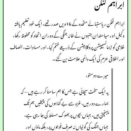
ابراہم لنکن
ابراہم لنکن ریاستہائے متحدہ کے 16ویں صدر تھے، ایک خود تعلیم یافتہ
وکیل اور سیاستدان جنہوں نے خانہ جنگی کے دوران اتحاد کو محفوظ رکھا،
غلامی کو ایمانسیپیشن پروکلامیشن کے ذریعے ختم کیا، اور مساوات، انصاف
اور اخلاقی عزم کی ایک دائمی علامت بن گئے۔
میرے دوستو،
یہ ایک سخت سچائی ہے جس کا ہم سامنا کر رہے ہیں — کہ
ہمارے دور میں، غزہ سے بے گناہوں کی چیخیں ہم تک
پہنچتی ہیں، جہاں بچوں پر بھوک مسلط کی جا رہی ہے،
جہاں جنگ کی گولیاں نہ صرف فوجوں پر، بلکہ ماؤں اور