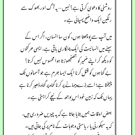
روشنی کا دعویٰ کرتی ہے؟ نہیں — یہ آگ اور بھوک سے
رنگین ایک واضح پسپائی ہے۔
میں آپ سے پوچھتا ہوں، کون سا انسان، اگر اس کے
سینے میں انسانیت کی ایک چنگاری باقی ہے، ایسی حرکتوں
کو دیکھ کر اپنے ضمیر کو جھنجھوڑتا ہوا محسوس نہیں کرتا؟
بے گناہوں کو قتل کرنا ایک ایسا جرم ہے جو آسمانوں تک
چیختا ہے؛ اسے بڑے پیمانے پر کرنا گناہ پر گناہ ڈھیر کرنا ہے
یہاں تک کہ زمین خود اس بوجھ کے نیچے کراہتی ہے۔
بعض اوقات ہمیں بتایا جاتا ہے کہ یہ چیزیں ضروری ہیں،
کہ یہ سیکورٹی یا ریاستی وجوہات کے نام پر کی جاتی ہیں۔