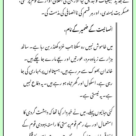
عسکریت پسندی، اور ہر قسم کی ناانصافی کی مذمت کی۔
انسانیت کے ضمیر کے نام،
میں خاموش نہیں رہ سکتا جب غزہ کھنڈر بن رہا ہے۔ ساٹھ
ہزار سے زیادہ مرد، عورتیں اور بچے مارے جا چکے ہیں۔
خاندان بھوک سے مر رہے ہیں، ہسپتالوں پر بمباری کی جا
رہی ہے، اسکول اور گھر تباہ ہو رہے ہیں۔ یہ دفاع نہیں
ہے۔ یہ نیستی ہے۔
کئی دہائیوں پہلے، میں نے خبردار کیا تھا کہ دہشت گردی کا
استعمال اور بے رحم قوم پرستی کا راستہ یہودی قوم کے
اخلاقی بنیادیں تباہ کر دے گا۔ جب دیت یاسین کا قتل