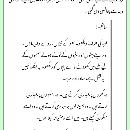
وجہ سے پھانسی دی گئی۔
ساتھیو!
غزہ کی طرف دیکھو۔ بھوکے بچوں، رونے والی ماؤں،
اور اپنے بیٹوں اور بیٹیوں کے ٹوٹے ہوئے جسموں کے
لیے ملبے میں کھودنے والے باپوں کو دیکھو۔ یہ جنگ نہیں
— یہ قتل ہے، سادہ اور سرد۔
وہ گھروں پر بمباری کرتے ہیں۔ وہ اسکولوں پر بمباری
کرتے ہیں۔ وہ ہسپتالوں پر بمباری کرتے ہیں۔ وہ اسے
سیکورٹی کہتے ہیں۔ میں اسے وحشیانہ کہتا ہوں۔