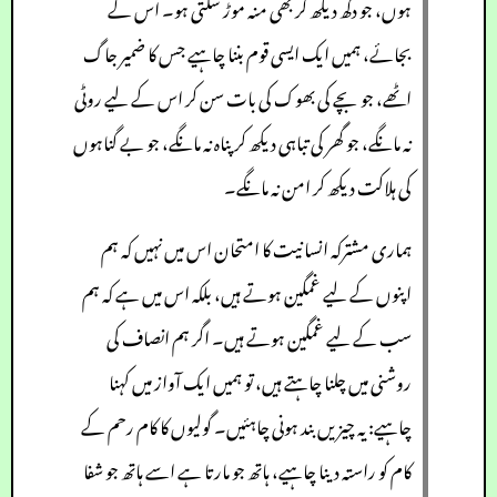
ہوں، جو دکھ دیکھ کر بھی منہ موڑ سکتی ہو۔ اس کے
بجائے، ہمیں ایک ایسی قوم بننا چاہیے جس کا ضمیر جاگ
اٹھے، جو بچے کی بھوک کی بات سن کر اس کے لیے روٹی
نہ مانگے، جو گھر کی تباہی دیکھ کر پناہ نہ مانگے، جو بے گناہوں
کی ہلاکت دیکھ کر امن نہ مانگے۔
ہماری مشترکہ انسانیت کا امتحان اس میں نہیں کہ ہم
اپنوں کے لیے غمگین ہوتے ہیں، بلکہ اس میں ہے کہ ہم
سب کے لیے غمگین ہوتے ہیں۔ اگر ہم انصاف کی
روشنی میں چلنا چاہتے ہیں، تو ہمیں ایک آواز میں کہنا
چاہیے: یہ چیزیں بند ہونی چاہئیں۔ گولیوں کا کام رحم کے
کام کو راستہ دینا چاہیے، ہاتھ جو مارتا ہے اسے ہاتھ جو شفا