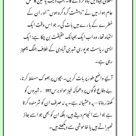
عام ہوا، میں نے “دہشت گرد گروہوں” اور ان کے
خطرے کے بارے میں بات کی۔ جو اس وقت ایک
انتباہ تھا، وہ اب ایک بھیانک حقیقت بن چکا ہے: ایک
ایسی ریاست جو پوری شہری آبادی کے خلاف جنگ چھیڑ
رہی ہے۔
آئیے واضح طور پر بات کریں۔ بچوں پر بھوک مسلط کرنا،
بے دفاع لوگوں پر دھماکہ خیز مواد برسाना، شہروں کو
کھنڈر بنانا — یہ وحشیانہ ہے۔ یہ نہ صرف ان کو شرمندہ کرتا
ہے جو اسے انجام دیتے ہیں، بلکہ ان کو بھی جو اسے جائز
ٹھہراتے ہیں یا خاموشی سے دیکھتے ہیں۔