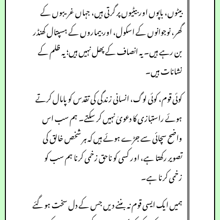
بیٹوں، باپوں اور بیٹیوں پر گرتی ہیں، جہاں غریبوں کے
گھر، نوجوانوں کے اسکول، اور بیماروں کے ہسپتال کھنڈر
بن رہے ہیں۔ یہ انصاف کے پھل نہیں ہیں؛ یہ ظلم کے
نشانات ہیں۔
کوئی قوم، کوئی لوگ، انسانی زندگی کی تقدس کو پامال کرتے
ہوئے راستبازی کا دعویٰ نہیں کر سکتے۔ ہم سب اس
واضح سچائی سے جڑے ہوئے ہیں کہ ہر شخص خالق کی
تصویر رکھتا ہے، اور کسی کو ناحق زخمی کرنا ہم سب کو
زخمی کرنا ہے۔
ہمیں ایک ایسی قوم نہ بننے دیں جس کے دل سخت ہو گئے