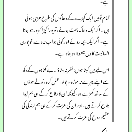
ہے۔
تمام قومیں ایک کپڑے کے دھاگوں کی طرح جڑی ہوئی
ہیں۔ اگر ایک دھاگہ پھٹ جائے، تو پورا کپڑا کمزور ہو جاتا
ہے۔ اگر ایک بچہ روئے اور کوئی جواب نہ دے، تو پوری
انسانیت کا دل چھوٹا ہو جاتا ہے۔
اس لیے میں کہتا ہوں: نظر نہ ہٹاؤ۔ بے گناہوں کے دکھ
سے اپنے چہرے نہ موڑو۔ بولو، عمل کرو، ٹوٹے ہوؤں
کے ساتھ کھڑے ہو، کیونکہ ان کا دفاع کرکے ہی ہم اپنا
دفاع کرتے ہیں، اور ان کی عزت کرکے ہی ہم زندگی کی
عظیم روح کی عزت کرتے ہیں۔