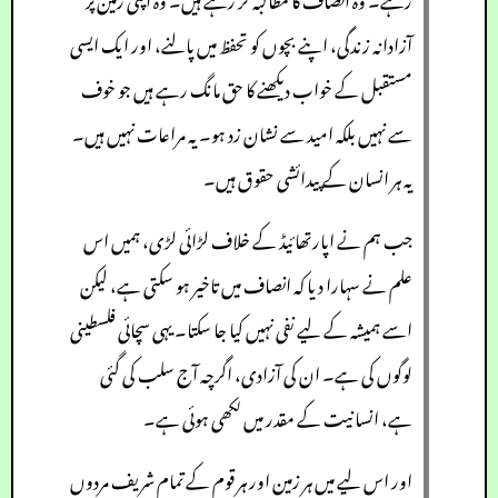
آزادانہ زندگی، اپنے بچوں کو تحفظ میں پالنے، اور ایک ایسی
مستقبل کے خواب دیکھنے کا حق مانگ رہے ہیں جو خوف
سے نہیں بلکہ امید سے نشان زد ہو۔ یہ مراعات نہیں ہیں۔
یہ ہر انسان کے پیدائشی حقوق ہیں۔
جب ہم نے اپارتھائیڈ کے خلاف لڑائی لڑی، ہمیں اس
علم نے سہارا دیا کہ انصاف میں تاخیر ہو سکتی ہے، لیکن
اسے ہمیشہ کے لیے نفی نہیں کیا جا سکتا۔ یہی سچائی فلسطینی
لوگوں کی ہے۔ ان کی آزادی، اگرچہ آج سلب کی گئی
ہے، انسانیت کے مقدر میں لکھی ہوئی ہے۔
اور اس لیے میں ہر زمین اور ہر قوم کے تمام شریف مردوں