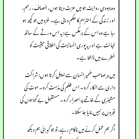
وہ یہودی روایت جو میں عزت دیتا ہوں، انصاف، رحم،
اور زندگی کے احترام کا حکم دیتی ہے۔ غزہ میں جو کچھ ہو
رہا ہے وہ اس کے برعکس ہے: یہ اس ورثے کے ساتھ
خیانت ہے اور یہ پوری انسانیت کی اخلاقی حیثیت کو
خطرے میں ڈالتا ہے۔
میں ہر صاحب ضمیر انسان سے اپیل کرتا ہوں: شراکت
داری سے انکار کرو۔ اس ظلم کی مذمت کرو۔ موت کی
مشینری کے خاتمے پر اصرار کرو۔ مستقبل بے گناہوں کی
قبروں پر نہیں بنایا جا سکتا۔
اگر ہم عمل کرنے میں ناکام رہے، تو جو گہرائی ہم دیکھ