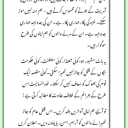
آمریت کے جوتے کو محسوس کرتے ہیں — ہم منہ نہیں موڑ
سکتے۔ غزہ کی پکار ہماری پکار ہے۔ ان کی جدوجہد ہماری
جدوجہد ہے۔ ان کے مرنے والوں کو ہم اپنوں کی طرح
سوگوار ہیں۔
یہ بات مشہور ہو: کوئی جھنڈا، کوئی سلطنت، کوئی حکومت
بچوں کے قتل کو جائز نہیں ٹھہرا سکتی۔ کوئی مقصد ایک
قوم کی بھوک کو معاف نہیں کر سکتا۔ خود انسانیت اس
طرح کے جرائم کے خلاف بغاوت کا مطالبہ کرتی ہے!
تو آئیے ہم اپنی آوازیں بلند کریں۔ اس قتل عام کو جائز
ٹھہرانے والوں کو آرام، امن، یا پناہ نہ دیں۔ اعلان کریں