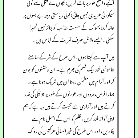
آئیے واضح طور پر بات کریں: بچوں کے قتل سے کوئی
سیکورٹی خریدی نہیں جاتی؛ کوئی ریاستی وجہ بے بسوں پر
عائد کردہ بھوک کے سست عذاب کو جائز نہیں ٹھہرا
سکتی۔ ایسے دلائل صرف آمریت کے لباس ہیں۔
میں آپ سے کہتا ہوں، اس طرح کے شر کے سامنے
خاموشی خود ایک قسم کی جرم ہے۔ ان وحشتوں کو جان
کر اور آرام میں مطمئن رہنا ان میں شریک ہونا ہے۔
ہمارا فرض، مردوں اور عورتوں کے طور پر جو نیکی کی قدر
کرتے ہیں اور آزادی سے محبت کرتے ہیں، یہ ہے کہ ہم
اپنی آواز بلند کریں، ظلم کو اس کے اصل نام سے
پکاریں، اور اس طرح کی غیر انسانی حرکتوں کی روک