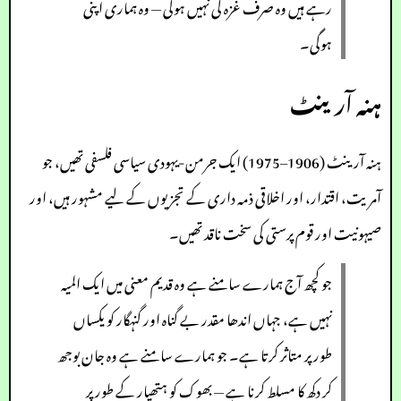
رہے ہیں وہ صرف غزہ کی نہیں ہوگی — وہ ہماری اپنی
ہوگی۔
ہنہ آرینٹ
ہنہ آرینٹ (1906–1975) ایک جرمن-یہودی سیاسی فلسفی تھیں، جو
آمریت، اقتدار، اور اخلاقی ذمہ داری کے تجزیوں کے لیے مشہور ہیں، اور
صیہونیت اور قوم پرستی کی سخت ناقد تھیں۔
جو کچھ آج ہمارے سامنے ہے وہ قدیم معنی میں ایک المیہ
نہیں ہے، جہاں اندھا مقدر بے گناہ اور گنہگار کو یکساں
طور پر متاثر کرتا ہے۔ جو ہمارے سامنے ہے وہ جان بوجھ
کر دکھ کا مسلط کرنا ہے — بھوک کو ہتھیار کے طور پر