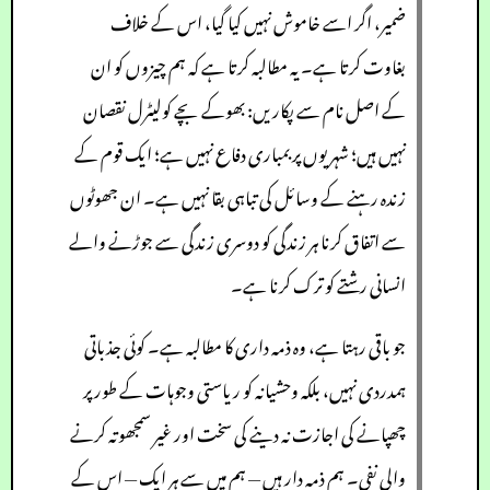
ضمیر، اگر اسے خاموش نہیں کیا گیا، اس کے خلاف
بغاوت کرتا ہے۔ یہ مطالبہ کرتا ہے کہ ہم چیزوں کو ان
کے اصل نام سے پکاریں: بھوکے بچے کولیٹرل نقصان
نہیں ہیں؛ شہریوں پر بمباری دفاع نہیں ہے؛ ایک قوم کے
زندہ رہنے کے وسائل کی تباہی بقا نہیں ہے۔ ان جھوٹوں
سے اتفاق کرنا ہر زندگی کو دوسری زندگی سے جوڑنے والے
انسانی رشتے کو ترک کرنا ہے۔
جو باقی رہتا ہے، وہ ذمہ داری کا مطالبہ ہے۔ کوئی جذباتی
ہمدردی نہیں، بلکہ وحشیانہ کو ریاستی وجوہات کے طور پر
چھپانے کی اجازت نہ دینے کی سخت اور غیر سمجھوتہ کرنے
والی نفی۔ ہم ذمہ دار ہیں — ہم میں سے ہر ایک — اس کے