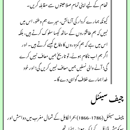
تھام کے لیے اپنی تمام صلاحیتوں سے مقابلہ کریں۔
کیونکہ ہمارے کردار کی آزمائش، میرے ہم وطنو، اس میں
نہیں کہ ہم طاقتوروں کے ساتھ کیسا سلوک کرتے ہیں، بلکہ
اس میں ہے کہ ہم کمزوروں کا دفاع کیسے کرتے ہیں۔ اور
اگر ہم اب ناکام ہوئے، تو تاریخ ہمیں معاف نہیں کرے
گی؛ آنے والی نسلیں ہمیں معاف نہیں کریں گی؛ اور خود
خدا ہمارے خلاف گواہی دے گا۔
چیف سیئٹل
چیف سیئٹل (1786–1866) بحرالکاہل کے شمال مغرب میں دوامش اور
سوکومش قبائل کے ایک معزز رہنما تھے۔