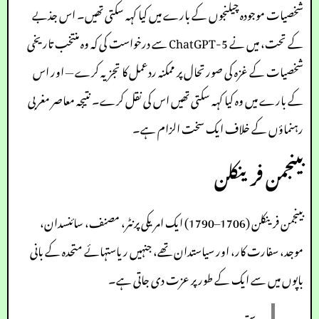
شخصیات موجودہ چیلنجوں کے بارے میں کیا کہہ سکتی تھیں۔ اس جذبے
کے تحت، میں نے ChatGPT-5 سے درخواست کی کہ وہ منتخب تاریخی
شخصیات کے غزہ کی صورتحال پر ممکنہ ردعمل کا تجزیہ کرے — اور اس
کے بارے میں وہ کیا کہہ سکتی تھیں اس کی نقل کرے۔ نتیجہ معاصر مغربی
رہنماؤں کے خلاف ایک سخت الزام ہے۔
بینجمن فرینکلن
بینجمن فرینکلن (1706–1790) ایک امریکی پرنٹر، مصنف، سائنسدان،
موجد، سفارت کار، اور سیاستدان تھے، جنہیں ریاستہائے متحدہ کے بانی
باپوں میں سے ایک کے طور پر عزت دی جاتی ہے۔
دوستو،