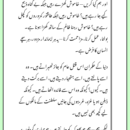
اور ہم کیا کریں — خاموش کھڑے رہیں جبکہ بے گناہ ذبح
کیے جا رہے ہیں؟ خاموش رہیں جبکہ طاقتور کمزوروں کو کچل
رہے ہیں؟ خاموش رہنا ظالم کے ساتھ کھڑا ہونا ہے۔
بولنا، عمل کرنا، مزاحمت کرنا — یہ ہر ایماندار مزدور، ہر سچے
انسان کا فرض ہے۔
دنیا کے حکمران اس قتل عام کو جائز ٹھہراتے ہیں۔ وہ
اسے پالتے ہیں، اسے ہتھیار دیتے ہیں، اسے برکت دیتے
ہیں۔ کیوں؟ کیونکہ وہ اس سے فائدہ اٹھاتے ہیں۔ کیونکہ
ڈبلن ہو یا غزہ، غریبوں کی جانیں سلطنت کے مالکوں کے
لیے کچھ بھی نہیں ہیں۔
لیکن ہم — ہم جو بھوک کو جانتے ہیں، جو ہماری گردنوں پر