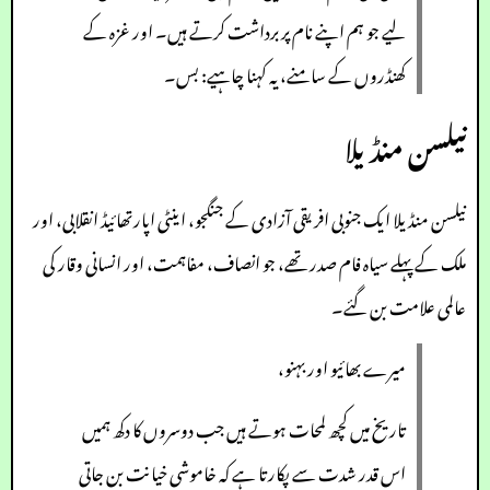
لیے جو ہم اپنے نام پر برداشت کرتے ہیں۔ اور غزہ کے
کھنڈروں کے سامنے، یہ کہنا چاہیے: بس۔
نیلسن منڈیلا
نیلسن منڈیلا ایک جنوبی افریقی آزادی کے جنگجو، اینٹی اپارتھائیڈ انقلابی، اور
ملک کے پہلے سیاہ فام صدر تھے، جو انصاف، مفاہمت، اور انسانی وقار کی
عالمی علامت بن گئے۔
میرے بھائیو اور بہنو،
تاریخ میں کچھ لمحات ہوتے ہیں جب دوسروں کا دکھ ہمیں
اس قدر شدت سے پکارتا ہے کہ خاموشی خیانت بن جاتی