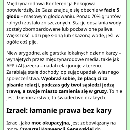
Międzynarodowa Konferencja Pokojowa
potwierdziły, że Gaza znajduje się obecnie w
fazie 5
głodu
– masowym głodowaniu. Ponad 70% gruntów
rolnych zostało zniszczonych. Stacje odsalania wody
zostały zbombardowane lub pozbawione paliwa.
Większość ludzi pije słoną lub skażoną wodę, jeśli w
ogóle coś pije.
Niewiarygodne, ale garstka lokalnych dziennikarzy –
wynajętych przez międzynarodowe media, takie jak
AFP i Al Jazeera – nadal relacjonuje z terenu.
Zarabiają stałe dochody, opisując upadek własnego
społeczeństwa.
Wyobraź sobie, że płacą ci za
pisanie relacji, podczas gdy twoi sąsiedzi jedzą
trawę, a twoje miasto zamienia się w gruzy.
To nie
jest dziennikarstwo; to świadectwo ocalałych.
Izrael: łamanie prawa bez kary
Izrael, jako
moc okupacyjna
, jest zobowiązany na
mocy
Czwartej Konwencji Genewskiej
do