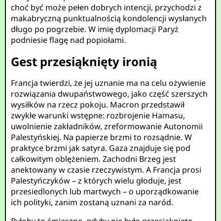
choć być może pełen dobrych intencji, przychodzi z
makabryczną punktualnością kondolencji wysłanych
długo po pogrzebie. W imię dyplomacji Paryż
podniesie flagę nad popiołami.
Gest przesiąknięty ironią
Francja twierdzi, że jej uznanie ma na celu ożywienie
rozwiązania dwupaństwowego, jako część szerszych
wysiłków na rzecz pokoju. Macron przedstawił
zwykłe warunki wstępne: rozbrojenie Hamasu,
uwolnienie zakładników, zreformowanie Autonomii
Palestyńskiej. Na papierze brzmi to rozsądnie. W
praktyce brzmi jak satyra. Gaza znajduje się pod
całkowitym oblężeniem. Zachodni Brzeg jest
anektowany w czasie rzeczywistym. A Francja prosi
Palestyńczyków – z których wielu głoduje, jest
przesiedlonych lub martwych – o uporządkowanie
ich polityki, zanim zostaną uznani za naród.