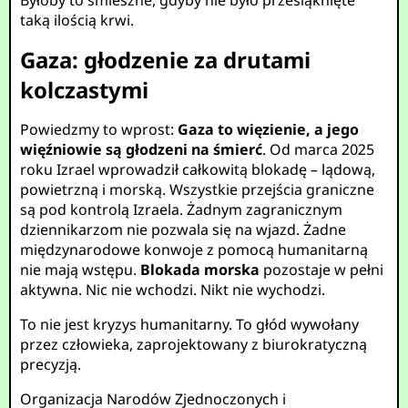
Byłoby to śmieszne, gdyby nie było przesiąknięte
taką ilością krwi.
Gaza: głodzenie za drutami
kolczastymi
Powiedzmy to wprost:
Gaza to więzienie, a jego
więźniowie są głodzeni na śmierć
. Od marca 2025
roku Izrael wprowadził całkowitą blokadę – lądową,
powietrzną i morską. Wszystkie przejścia graniczne
są pod kontrolą Izraela. Żadnym zagranicznym
dziennikarzom nie pozwala się na wjazd. Żadne
międzynarodowe konwoje z pomocą humanitarną
nie mają wstępu.
Blokada morska
pozostaje w pełni
aktywna. Nic nie wchodzi. Nikt nie wychodzi.
To nie jest kryzys humanitarny. To głód wywołany
przez człowieka, zaprojektowany z biurokratyczną
precyzją.
Organizacja Narodów Zjednoczonych i