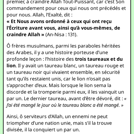
premier, à craindre Allah Tout-Puissant, car c’est Son
commandement pour ceux qui nous ont précédés et
pour nous. Allah, l’Exalté, dit :
« Et Nous avons ordonné à ceux qui ont reçu
l’Écriture avant vous, ainsi qu’à vous-mêmes, de
craindre Allah »
(An-Nisa : 131).
Ô frères musulmans, parmi les paraboles héritées
des Arabes, il y a une histoire porteuse d’une
profonde leçon : l’histoire des
trois taureaux et du
lion
. Il y avait un taureau blanc, un taureau rouge et
un taureau noir qui vivaient ensemble, en sécurité
tant qu’ils restaient unis, car le lion n’osait pas
s’approcher d’eux. Mais lorsque le lion sema la
discorde et la tromperie parmi eux, il les vainquit un
par un. Le dernier taureau, avant d’être dévoré, dit :
«
J’ai été mangé le jour où le taureau blanc a été mangé. »
Ainsi, ô serviteurs d’Allah, un ennemi ne peut
triompher d’une nation unie, mais s’il la trouve
divisée, il la conquiert un par un.