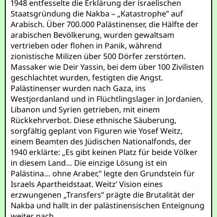
1948 entfesselte die Erklärung der israelischen
Staatsgründung die Nakba – „Katastrophe” auf
Arabisch. Über 700.000 Palästinenser, die Hälfte der
arabischen Bevölkerung, wurden gewaltsam
vertrieben oder flohen in Panik, während
zionistische Milizen über 500 Dörfer zerstörten.
Massaker wie Deir Yassin, bei dem über 100 Zivilisten
geschlachtet wurden, festigten die Angst.
Palästinenser wurden nach Gaza, ins
Westjordanland und in Flüchtlingslager in Jordanien,
Libanon und Syrien getrieben, mit einem
Rückkehrverbot. Diese ethnische Säuberung,
sorgfältig geplant von Figuren wie Yosef Weitz,
einem Beamten des Jüdischen Nationalfonds, der
1940 erklärte: „Es gibt keinen Platz für beide Völker
in diesem Land… Die einzige Lösung ist ein
Palästina… ohne Araber,” legte den Grundstein für
Israels Apartheidstaat. Weitz’ Vision eines
erzwungenen „Transfers” prägte die Brutalität der
Nakba und hallt in der palästinensischen Enteignung
weiter nach.