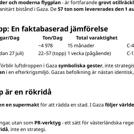
nder och moderna flygplan
- är fortfarande
grovt otillräck
nitärt bistånd i Gaza. De
57 ton som levererades den 1 a
opp: En faktabaserad jämförelse
ngar/Dag
Ton/Dag
Total varaktighet
~4 978
15 månader
C-4
an 27 juli)
22–57 (topp)
1 vecka (pågående)
C-1
förblir luftdroppen i Gaza
symboliska gester
, inte strateg
lan
i en efterkrigsmiljö. Gazas befolkning är nästan identisk
p är en rökridå
den en supermakt
för att rädda en stad. I Gaza
följer värld
ingar, utan som
PR-verktyg
- ett sätt för västerländska reg
ridå
, inte en strategi.