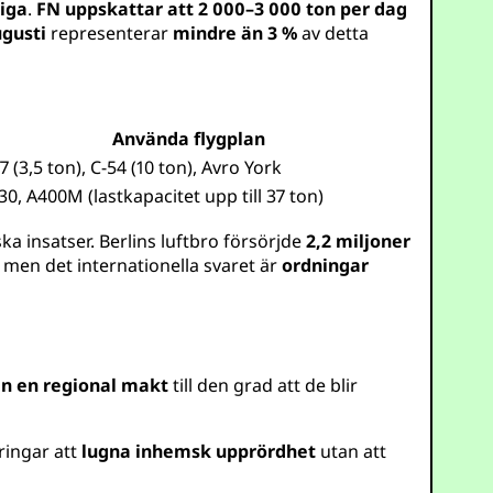
liga
.
FN uppskattar att 2 000–3 000 ton per dag
ugusti
representerar
mindre än 3 %
av detta
Använda flygplan
7 (3,5 ton), C-54 (10 ton), Avro York
30, A400M (lastkapacitet upp till 37 ton)
iska insatser. Berlins luftbro försörjde
2,2 miljoner
, men det internationella svaret är
ordningar
en en regional makt
till den grad att de blir
eringar att
lugna inhemsk upprördhet
utan att