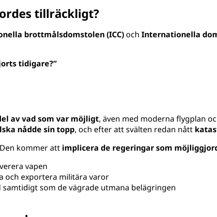
rdes tillräckligt?
onella brottmålsdomstolen (ICC)
och
Internationella dom
jorts tidigare?”
el av vad som var möjligt
, även med moderna flygplan oc
 ilska nådde sin topp
, och efter att svälten redan nått
katas
. Den kommer att
implicera de regeringar som möjliggjo
leverera vapen
la och exportera militära varor
ånd samtidigt som de vägrade utmana belägringen