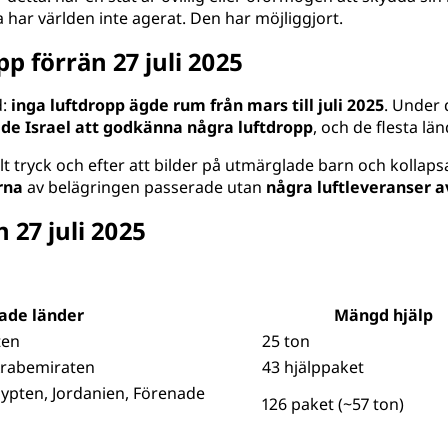
 har världen inte agerat. Den har möjliggjort.
pp förrän 27 juli 2025
d:
inga luftdropp ägde rum från mars till juli 2025
. Under 
de Israel att godkänna några luftdropp
, och de flesta län
lt tryck och efter att bilder på utmärglade barn och kollap
rna
av belägringen passerade utan
några luftleveranser a
27 juli 2025
ade länder
Mängd hjälp
ten
25 ton
Arabemiraten
43 hjälppaket
gypten, Jordanien, Förenade
126 paket (~57 ton)