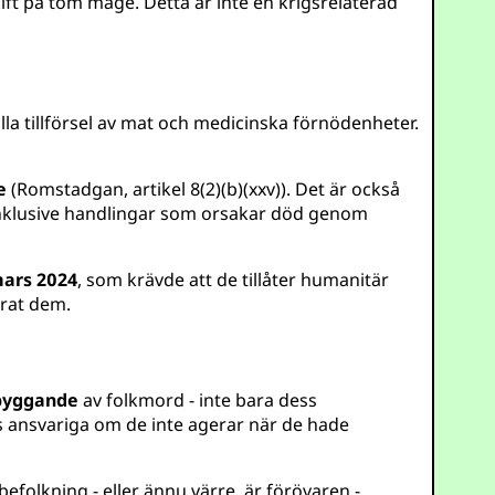
kift på tom mage. Detta är inte en krigsrelaterad
älla tillförsel av mat och medicinska förnödenheter.
e
(Romstadgan, artikel 8(2)(b)(xxv)). Det är också
inklusive handlingar som orsakar död genom
mars 2024
, som krävde att de tillåter humanitär
erat dem.
byggande
av folkmord - inte bara dess
as ansvariga om de inte agerar när de hade
befolkning - eller ännu värre, är förövaren -