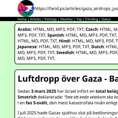
https://farid.ps/articles/gaza_airdrops_j
Home
|
Articles
|
Postings
|
Weather
|
Top
|
Trending
|
Status
Arabic
:
HTML
,
MD
,
MP3
,
PDF
,
TXT
,
Czech
:
HTML
,
M
MP3
,
PDF
,
TXT
,
Spanish
:
HTML
,
MD
,
MP3
,
PDF
,
TXT
HTML
,
MD
,
PDF
,
TXT
,
Hindi
:
HTML
,
MD
,
MP3
,
PDF
,
T
Japanese
:
HTML
,
MD
,
MP3
,
PDF
,
TXT
,
Dutch
:
HTML
MD
,
MP3
,
PDF
,
TXT
,
Swedish
:
HTML
,
MD
,
MP3
,
PDF
MD
,
MP3
,
PDF
,
TXT
,
Luftdropp över Gaza - B
Sedan
3 mars 2025
har Israel infört en
total bel
Smotrich
deklarerade:
“Inte ett enda vetekorn ska 
i en
fas 5-svält
, den mest katastrofala nivån enlig
I juli 2025 hade Gazas sjukhus slut på bedövnings