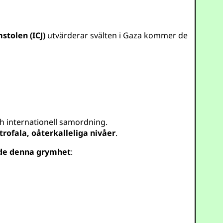
stolen (ICJ)
utvärderar svälten i Gaza kommer de
h internationell samordning.
trofala, oåterkalleliga nivåer
.
rde denna grymhet
: