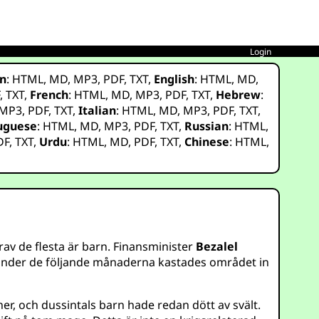
Login
n
:
HTML
,
MD
,
MP3
,
PDF
,
TXT
,
English
:
HTML
,
MD
,
F
,
TXT
,
French
:
HTML
,
MD
,
MP3
,
PDF
,
TXT
,
Hebrew
:
MP3
,
PDF
,
TXT
,
Italian
:
HTML
,
MD
,
MP3
,
PDF
,
TXT
,
uguese
:
HTML
,
MD
,
MP3
,
PDF
,
TXT
,
Russian
:
HTML
,
DF
,
TXT
,
Urdu
:
HTML
,
MD
,
PDF
,
TXT
,
Chinese
:
HTML
,
arav de flesta är barn. Finansminister
Bezalel
 Under de följande månaderna kastades området in
r, och dussintals barn hade redan dött av svält.