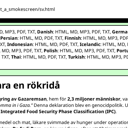
ust_a_smokescreen/sv.html
D
,
MP3
,
PDF
,
TXT
,
Danish
:
HTML
,
MD
,
MP3
,
PDF
,
TXT
,
Germa
,
Persian
:
HTML
,
MD
,
PDF
,
TXT
,
Finnish
:
HTML
,
MD
,
MP3
,
PD
XT
,
Indonesian
:
HTML
,
MD
,
PDF
,
TXT
,
Icelandic
:
HTML
,
MD
,
,
MD
,
MP3
,
PDF
,
TXT
,
Polish
:
HTML
,
MD
,
MP3
,
PDF
,
TXT
,
Port
,
TXT
,
Thai
:
HTML
,
MD
,
PDF
,
TXT
,
Turkish
:
HTML
,
MD
,
MP3
,
P
ara en rökridå
ägring av Gazaremsan
, hem för
2,3 miljoner människor
, v
komma in i Gaza.”
Denna deklaration blev en genocidpolitik.
t
Integrated Food Security Phase Classification (IPC)
.
medel och mat, läkare svimmade av hunger under operatione