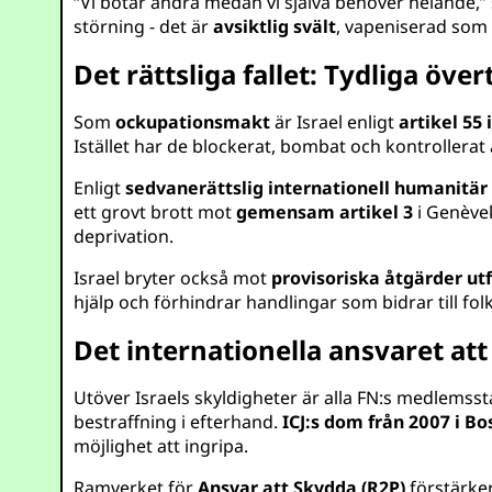
“Vi botar andra medan vi själva behöver helande,”
störning - det är
avsiktlig svält
, vapeniserad som p
Det rättsliga fallet: Tydliga över
Som
ockupationsmakt
är Israel enligt
artikel 55
Istället har de blockerat, bombat och kontrollerat
Enligt
sedvanerättslig internationell humanitär 
ett grovt brott mot
gemensam artikel 3
i Genèvek
deprivation.
Israel bryter också mot
provisoriska åtgärder ut
hjälp och förhindrar handlingar som bidrar till f
Det internationella ansvaret at
Utöver Israels skyldigheter är alla FN:s medlemss
bestraffning i efterhand.
ICJ:s dom från 2007 i B
möjlighet att ingripa.
Ramverket för
Ansvar att Skydda (R2P)
förstärker