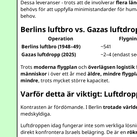
Dessa leveranser - trots att de involverar
flera lä
behövs för att uppfylla minimistandarder för huma
behov.
Berlins luftbro vs. Gazas luftdr
Operation
Flygni
Berlins luftbro (1948–49)
~541
Gazas luftdropp (2025)
~2–4 (endast sed
Trots
moderna flygplan
och
överlägsen logistik
människor
i över ett år med
äldre, mindre flygp
mindre
, trots mycket större kapacitet.
Varför detta är viktigt: Luftdrop
Kontrasten är fördömande. I Berlin
trotade värl
medskyldiga.
Luftdroppen idag fungerar inte som verkliga lösn
direkt konfrontera Israels belägring. De är en
rök