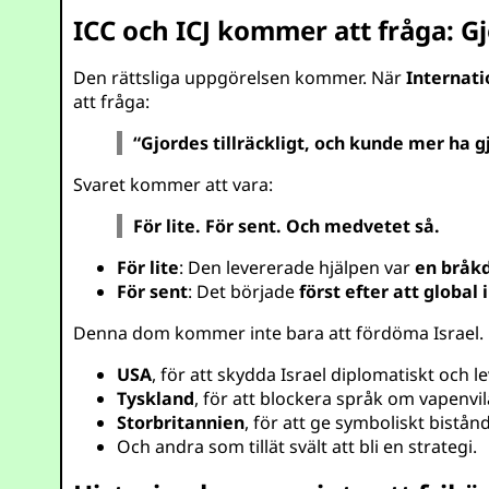
ICC och ICJ kommer att fråga: Gjo
Den rättsliga uppgörelsen kommer. När
Internati
att fråga:
“Gjordes tillräckligt, och kunde mer ha g
Svaret kommer att vara:
För lite. För sent. Och medvetet så.
För lite
: Den levererade hjälpen var
en bråkd
För sent
: Det började
först efter att global
Denna dom kommer inte bara att fördöma Israel
USA
, för att skydda Israel diplomatiskt och 
Tyskland
, för att blockera språk om vapenvi
Storbritannien
, för att ge symboliskt bist
Och andra som tillät svält att bli en strategi.