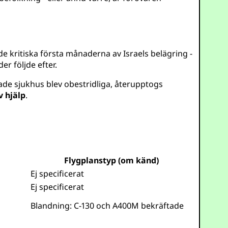
de kritiska första månaderna av Israels belägring -
der följde efter.
sade sjukhus blev obestridliga, återupptogs
v hjälp
.
Flygplanstyp (om känd)
Ej specificerat
Ej specificerat
Blandning: C-130 och A400M bekräftade