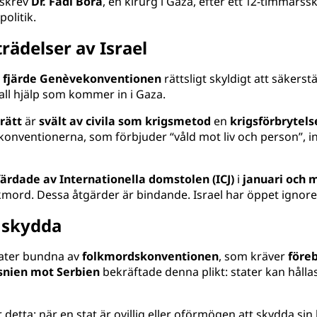
 skrev
Dr. Fadi Bora
, en kirurg i Gaza, efter ett 12-timmarss
olitik.
trädelser av Israel
 i fjärde Genèvekonventionen
rättsligt skyldigt att säkerst
 all hjälp som kommer in i Gaza.
rätt
är
svält av civila som krigsmetod
en
krigsförbrytels
onventionerna, som förbjuder “våld mot liv och person”, 
färdade av Internationella domstolen (ICJ)
i
januari och 
olkmord. Dessa åtgärder är bindande. Israel har öppet ignor
t skydda
tater bundna av
folkmordskonventionen
, som kräver
före
osnien mot Serbien
bekräftade denna plikt: stater kan håll
 detta: när en stat är ovillig eller oförmögen att skydda sin 