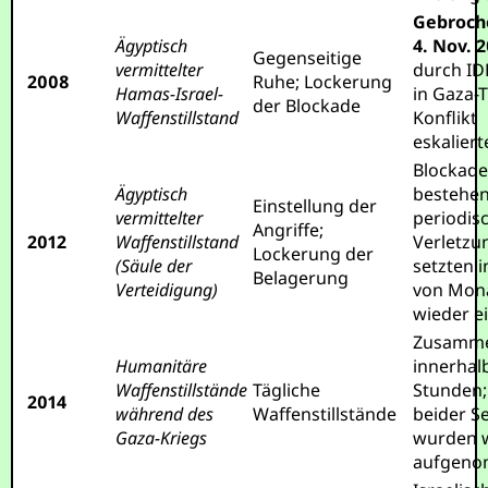
Gebroch
Ägyptisch
4. Nov. 
Gegenseitige
vermittelter
durch ID
2008
Ruhe; Lockerung
Hamas-Israel-
in Gaza-
der Blockade
Waffenstillstand
Konflikt
eskaliert
Blockade
Ägyptisch
bestehen
Einstellung der
vermittelter
periodis
Angriffe;
2012
Waffenstillstand
Verletzu
Lockerung der
(Säule der
setzten 
Belagerung
Verteidigung)
von Mon
wieder ei
Zusamm
Humanitäre
innerhal
Waffenstillstände
Tägliche
Stunden;
2014
während des
Waffenstillstände
beider S
Gaza-Kriegs
wurden 
aufgeno