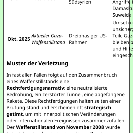
Südsyrien
Angriffe 
Damasku
Suweida 
Umsetzu
unsicher
Aktueller Gaza-
Dreiphasiger US-
Teile Ga
Okt. 2025
Waffenstillstand
Rahmen
bleiben 
und Hilf
eingesch
Muster der Verletzung
In fast allen Fällen folgt auf den Zusammenbruch
eines Waffenstillstands eine
Rechtfertigungsnarrativ
: eine neutralisierte
Bedrohung, ein zerstörter Tunnel, eine abgefangene
Rakete. Diese Rechtfertigungen halten selten einer
Prüfung stand und erscheinen oft
strategisch
getimt
, um mit innerpolitischen Veränderungen
oder internationalen Ereignissen zusammenzufallen.
Der
Waffenstillstand von November 2008
wurde