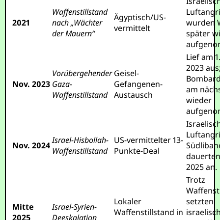
Israelisc
Waffenstillstand
Luftangri
Ägyptisch/US-
2021
nach „Wächter
wurden 
vermittelt
der Mauern“
später w
aufgeno
Lief am 1
2023 aus
Vorübergehender
Geisel-
Bombard
Nov. 2023
Gaza-
Gefangenen-
am näch
Waffenstillstand
Austausch
wieder
aufgeno
Israelisc
Luftangri
Israel-Hisbollah-
US-vermittelter 13-
Nov. 2024
Südliba
Waffenstillstand
Punkte-Deal
dauerten
2025 an.
Trotz
Waffenst
Lokaler
setzten
Mitte
Israel-Syrien-
Waffenstillstand in
israelisc
2025
Deeskalation