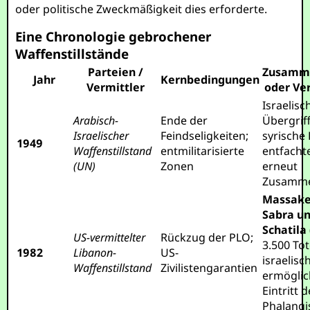
oder politische Zweckmäßigkeit dies erforderte.
Eine Chronologie gebrochener
Waffenstillstände
Parteien /
Zusamm
Jahr
Kernbedingungen
Vermittler
oder Ve
Israelisc
Arabisch-
Ende der
Übergriff
Israelischer
Feindseligkeiten;
syrische
1949
Waffenstillstand
entmilitarisierte
entfacht
(UN)
Zonen
erneut
Zusamme
Massake
Sabra u
Schatila
US-vermittelter
Rückzug der PLO;
3.500 To
1982
Libanon-
US-
israelisc
Waffenstillstand
Zivilistengarantien
ermögli
Eintritt d
Phalangi