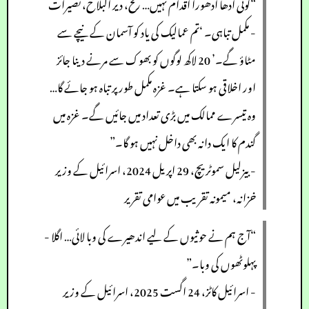
“کوئی آدھا ادھورا اقدام نہیں… رفح، دیر البلاح، نصیرات
- مکمل تباہی۔ ‘تم عمالیک کی یاد کو آسمان کے نیچے سے
مٹاؤ گے۔’ 20 لاکھ لوگوں کو بھوک سے مرنے دینا جائز
اور اخلاقی ہو سکتا ہے۔ غزہ مکمل طور پر تباہ ہو جائے گا…
وہ تیسرے ممالک میں بڑی تعداد میں جائیں گے۔ غزہ میں
گندم کا ایک دانہ بھی داخل نہیں ہو گا۔”
- بیزلیل سموٹریچ، 29 اپریل 2024، اسرائیل کے وزیر
خزانہ، میمونہ تقریب میں عوامی تقریر
“آج ہم نے حوثیوں کے لیے اندھیرے کی وبا لائی… اگلا -
پہلوٹھوں کی وبا۔”
- اسرائیل کاٹز، 24 اگست 2025، اسرائیل کے وزیر