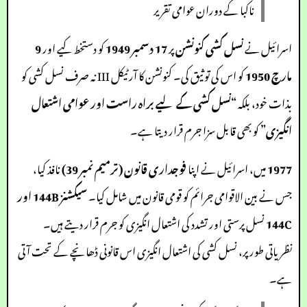
ناکبا کے دوران عوامی تقریر
اسرائیل نے
نسل کشی کنونشن
پر
17 دسمبر 1949
کو دستخط کیے اور
9
مارچ 1950
کو اس کی توثیق کی۔ کنونشن کا آرٹیکل III نہ صرف نسل کشی کو
بذات خود، بلکہ
“نسل کشی کے لیے براہ راست اور عوامی اشتعال
انگیزی”
کو بھی قابل سزا جرم قرار دیتا ہے۔
1977
میں، اسرائیل نے اپنا
فوجداری قانون (ترمیم نمبر 39)
نافذ کیا،
جس نے بین الاقوامی جرائم کو قومی قانون میں شامل کیا۔
سیکشنز 144B اور
144C
نسل پرستی اور تشدد کی اشتعال انگیزی کو جرم قرار دیتے ہیں۔
نظریاتی طور پر، نسل کشی کی اشتعال انگیزی اس قانونی ڈھانچے کے تحت آتی
ہے۔