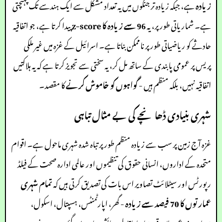
زیادہ
ہے، جبکہ زیادہ تر جنگوں میں یہ تعداد مشکل سے ایک ہندسے تک پہنچتی
ہے۔ شماریاتی طور پر، یہ
96 سے زیادہ کا z-score
پیدا کرتا ہے، جو اتفاقیہ
حادثے کو ریاضیاتی طور پر ناممکن بناتا ہے۔ اسرائیل کے غزہ میں غیر ملکی
پریس پر عمومی پابندی کے ساتھ مل کر، یہ سختی سے تجویز کرتا ہے کہ یہ ہلاکتیں
اتفاقیہ نہیں، بلکہ منظم ہیں -
گواہوں کو خاموش کرنے
کا مقصد۔
شہری بنیادی ڈھانچے کی بے مثال تباہی
غزہ آج زمین پر سب سے زیادہ منظم طور پر تباہ شدہ شہری ماحول ہے۔ اقوام
متحدہ کے اداروں، انسانی حقوق کی تنظیموں اور عالمی ادارہ صحت کے فیلڈ
رپورٹس اور سیٹلائٹ تصاویر اس بات کی تصدیق کرتی ہیں کہ
تمام شہری
عمارتوں کا 70 فیصد سے زیادہ
- گھر، اپارٹمنٹس، ہسپتال، اسکول،