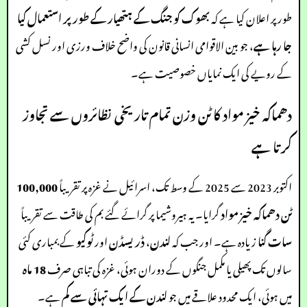
طور پر اعلان کیا ہے کہ
بھوک کو جنگ کے ہتھیار کے طور پر استعمال کیا
جا رہا ہے
، جو بین الاقوامی انسانی قانون کی واضح خلاف ورزی اور نسل کشی
کے رویے کی ایک نمایاں خصوصیت ہے۔
دھماکہ خیز مواد کا ٹن وزن تمام تاریخی نظائروں سے تجاوز
کرتا ہے
اکتوبر 2023 سے 2025 کے وسط تک، اسرائیل نے غزہ پر تقریباً
100,000
ٹن دھماکہ خیز مواد
گرایا۔ یہ ہیروشیما پر گرائے گئے بم کی طاقت سے تقریباً
سات گنا
زیادہ ہے۔ اور جب کہ
لندن
،
ڈریسڈن
اور
ٹوکیو
کے بمباری کئی
سالوں تک پھیلی یا مکمل جنگوں کے دوران ہوئی، غزہ کی تباہی صرف
18 ماہ
میں ہوئی، ایک محدود علاقے میں جو
لندن کے ایک تہائی سے کم
ہے۔