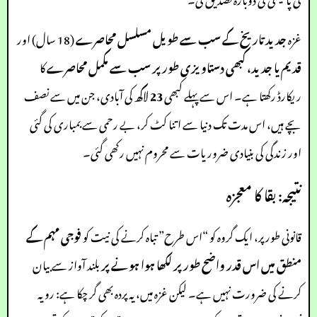
غزہ
جدید تاریخ کے سب سے طویل مسلسل محاصرے
(18 سال) اور
قدیم یا جدید، کبھی دستاویزی طور پر سب سے مکمل محاصرے
کا
ریکارڈ رکھتا ہے۔ اس سے پہلے کبھی
23 لاکھ
کی آبادی، جن میں سے نصف
بچے ہیں، اس مدت تک دنیا سے اتنا کٹ کر، بے رحمی سے بمباری کی گئی
اور زندگی کی بنیادی ضروریات سے محروم نہیں رکھی گئی۔
نتیجہ: بقا کا معجزہ
قانونی طور پر، ایک گروہ کو “اس طرح” تباہ کرنے کی نیت کو
فوجی مہم کے
منطق میں اس قدر واضح طور پر لکھا ہوا ہونے پر
بلند آواز سے بیان
کرنے کی ضرورت نہیں ہے۔ لیکن غزہ میں، یہ پردہ بھی گر چکا ہے: رویہ