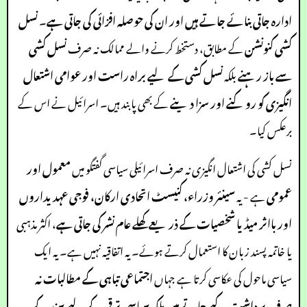
ادارہ جاتی بنائے جاتے ہیں اور ان کی حوصلہ افزائی کی جاتی ہے
۔
نسل
کشی کنونشن
کے مطابق، دستخط کرنے والے ممالک نہ صرف
نسل کشی
سے باز رہنے
بلکہ
نسل کشی کے لیے براہ راست اور عوامی اشتعال
انگیزی کو روکنے اور سزا دینے
کے بھی پابند ہیں۔ اسرائیل نے اس کے
برعکس کیا۔
نسل کشی کی اشتعال انگیزی نہ صرف اسرائیلی سیاسی گفتگو میں
معمول اور
عمومی
ہے - یہ
سینئر وزراء، کنیسٹ اتحادی ارکان، فوجی عہدیداروں
اور بااثر میڈیا شخصیات کے ذریعے کھلے عام نشر کی جاتی ہے
، اکثر مذہبی
یا خاتمہ پسند زبان کا استعمال کرتے ہوئے۔ یہ اتفاقیہ نہیں ہے۔ یہ ایک
سیاسی ماحول کی عکاسی کرتا ہے جہاں
اجتماعی تباہی کے مطالبات نہ
صرف برداشت کیے جاتے ہیں بلکہ سیاسی ترقی کے لیے سند کے