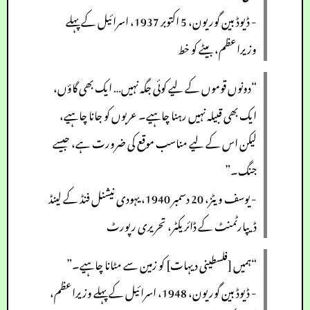
- ڈیوڈ بین گوریون، 5 اکتوبر 1937، اسرائیل کے پہلے
وزیراعظم، بیٹے کو خط
“دونوں قوموں کے لیے کوئی جگہ نہیں… ایک بھی گاؤں،
ایک بھی قبیلہ نہیں رہنا چاہیے۔ عربوں کو جانا چاہیے،
لیکن اس کے لیے مناسب موقع کی ضرورت ہے، جیسے
جنگ۔”
- یوسف ویٹز، 20 دسمبر 1940، یہودی نیشنل فنڈ کے لینڈ
ڈیپارٹمنٹ کے ڈائریکٹر، تحریری رپورٹ
“ہمیں [فلسطینی دیہات] کو زمین سے مٹانا چاہیے۔”
- ڈیوڈ بین گوریون، 1948، اسرائیل کے پہلے وزیراعظم،