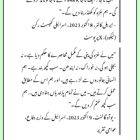
گی۔ ہم غزہ کو کھنڈر بنا دیں گے۔”
- ایریل کالنر، 8 اکتوبر 2023، اسرائیلی کنیسٹ رکن
(لیکود)، X پر پوسٹ
“میں نے غزہ کی پٹی کے مکمل محاصرے کا حکم دیا ہے۔ نہ
بجلی ہو گی، نہ خوراک، نہ ایندھن۔ سب کچھ بند ہے۔ ہم
انسانی جانوروں سے لڑ رہے ہیں، اور ہم اس کے مطابق
عمل کرتے ہیں۔ میں نے تمام پابندیاں ہٹا دی ہیں… ہم
سب کچھ ختم کر دیں گے۔”
- یوآو گالنٹ، 9 اکتوبر 2023، اسرائیل کے وزیر دفاع،
عوامی تقریر