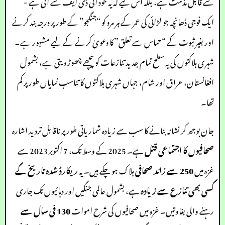
سے قابل مذمت ہے، بلکہ اس لیے کہ یہ خود آئی ڈی ایف سے آئی ہے -
ایک فوجی ڈھانچہ جو لڑائی کی عمر کے ہر مرد کو “جنگجو” کے طور پر درجہ بند کرنے
اور بغیر ثبوت کے “حماس سے تعلق” کا دعویٰ کرنے کے لیے مشہور ہے۔
شہری ہلاکتوں کی یہ سطح تمام جدید تنازعات کو پیچھے چھوڑ دیتی ہے، بشمول
افغانستان، عراق اور شام، جہاں شہری ہلاکتوں کا تناسب نمایاں طور پر کم
تھا۔
جان بوجھ کر نشانہ بنانے کا سب سے زیادہ شماریاتی طور پر ناقابل تردید اشارہ
صحافیوں کا اجتماعی قتل
ہے۔ 2025 کے وسط تک، 7 اکتوبر 2023 سے
غزہ میں
250 سے زائد صحافی
ہلاک ہو چکے ہیں۔ یہ
ریکارڈ شدہ تاریخ کے
کسی بھی تنازع سے زیادہ
ہے، بشمول عالمی جنگیں اور دہائیوں تک جاری
رہنے والی بغاوتیں۔ غزہ میں صحافیوں کی شرح اموات
130 فی سال سے