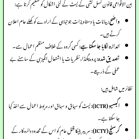
بین الاقوامی قانون نسل کشی کے نیت کے کئی اشکال کو تسلیم کرتا ہے:
واضح
: بیانات یا دستاویزات جو تباہی کے ارادے کو کھلے عام اعلان
کرتے ہیں۔
اندازہ لگایا جا سکتا ہے
: کسی گروہ کے خلاف منظم اعمال سے۔
تصدیق شدہ
: پروپیگنڈا، نظریات یا اشتعال انگیزی کے سامنے بے
عملی کے ذریعے۔
نظائر میں شامل ہیں:
اکیسیو (ICTR)
: نیت کو سیاق و سباق اور مربوط اعمال سے اخذ کیا
جا سکتا ہے۔
کرسٹچ (ICTY)
: سریبرینیکا قتل عام کو اس کے محدود دائرہ کار کے