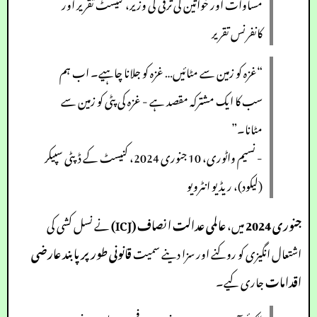
مساوات اور خواتین کی ترقی کی وزیر، کنیسٹ تقریر اور
کانفرنس تقریر
“غزہ کو زمین سے مٹائیں… غزہ کو جلانا چاہیے۔ اب ہم
سب کا ایک مشترکہ مقصد ہے - غزہ کی پٹی کو زمین سے
مٹانا۔”
- نسیم واٹوری، 10 جنوری 2024، کنیسٹ کے ڈپٹی سپیکر
(لیکود)، ریڈیو انٹرویو
جنوری 2024
میں،
عالمی عدالت انصاف (ICJ)
نے نسل کشی کی
اشتعال انگیزی کو روکنے اور سزا دینے سمیت
قانونی طور پر پابند عارضی
اقدامات
جاری کیے۔