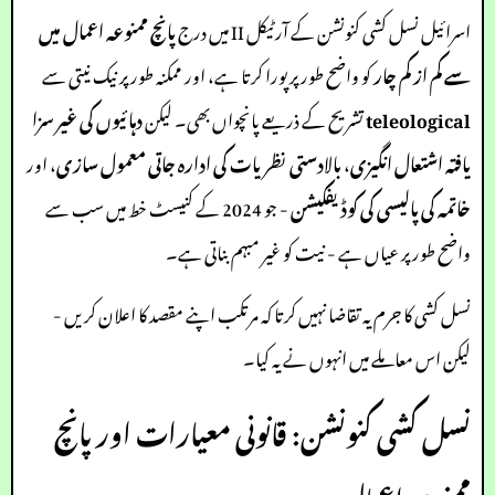
اسرائیل نسل کشی کنونشن کے آرٹیکل II میں درج
پانچ ممنوعہ اعمال میں
سے کم از کم چار
کو واضح طور پر پورا کرتا ہے، اور ممکنہ طور پر نیک نیتی سے
teleological
تشریح کے ذریعے پانچواں بھی۔ لیکن
دہائیوں کی غیر سزا
یافتہ اشتعال انگیزی
،
بالادستی نظریات کی ادارہ جاتی معمول سازی
، اور
خاتمہ کی پالیسی کی کوڈیفکیشن
- جو 2024 کے کنیسٹ خط میں سب سے
واضح طور پر عیاں ہے - نیت کو غیر مبہم بناتی ہے۔
نسل کشی کا جرم یہ تقاضا نہیں کرتا کہ مرتکب اپنے مقصد کا اعلان کریں -
لیکن اس معاملے میں انہوں نے یہ کیا۔
نسل کشی کنونشن: قانونی معیارات اور پانچ