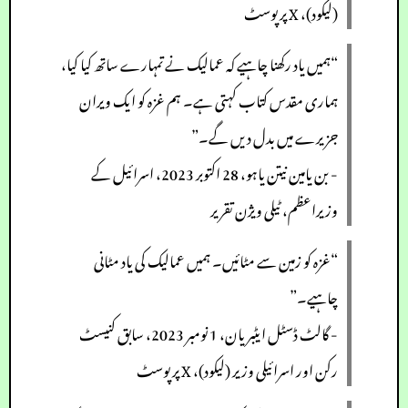
(لیکود)، X پر پوسٹ
“ہمیں یاد رکھنا چاہیے کہ عمالیک نے تمہارے ساتھ کیا کیا،
ہماری مقدس کتاب کہتی ہے۔ ہم غزہ کو ایک ویران
جزیرے میں بدل دیں گے۔”
- بن یامین نیتن یاہو، 28 اکتوبر 2023، اسرائیل کے
وزیراعظم، ٹیلی ویژن تقریر
“غزہ کو زمین سے مٹائیں۔ ہمیں عمالیک کی یاد مٹانی
چاہیے۔”
- گالٹ ڈسٹل ایٹبریان، 1 نومبر 2023، سابق کنیسٹ
رکن اور اسرائیلی وزیر (لیکود)، X پر پوسٹ