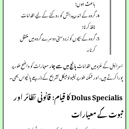
باعث ہوں؛
گروہ کے اندر پیدائش کو روکنے کے لیے اقدامات
نافذ کرنا؛
گروہ کے بچوں کو زبردستی دوسرے گروہ میں منتقل
کرنا۔
اسرائیل کے غزہ میں اقدامات
پانچ میں سے چار
معیارات کو واضح طور پر
پورا کرتے ہیں، اور ممکنہ طور پر ٹیلیولوجیکل تشریح کے ذریعے پانچواں بھی۔
Dolus Specialis کا قیام: قانونی نظائر اور
ثبوت کے معیارات