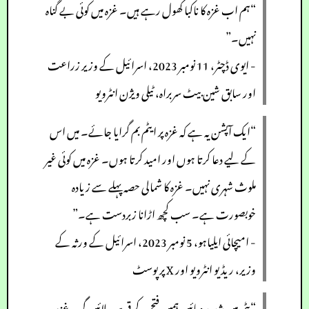
“ہم اب غزہ کا ناکبا کھول رہے ہیں۔ غزہ میں کوئی بے گناہ
نہیں۔”
- ایوی ڈچٹر، 11 نومبر 2023، اسرائیل کے وزیر زراعت
اور سابق شین بیٹ سربراہ، ٹیلی ویژن انٹرویو
“ایک آپشن یہ ہے کہ غزہ پر ایٹم بم گرایا جائے۔ میں اس
کے لیے دعا کرتا ہوں اور امید کرتا ہوں۔ غزہ میں کوئی غیر
ملوث شہری نہیں۔ غزہ کا شمالی حصہ پہلے سے زیادہ
خوبصورت ہے۔ سب کچھ اڑانا زبردست ہے۔”
- امیچائی ایلیاہو، 5 نومبر 2023، اسرائیل کے ورثہ کے
وزیر، ریڈیو انٹرویو اور X پر پوسٹ
“پٹی میں شدید وبائیں ہمیں فتح کے قریب لائیں گی۔ غزہ