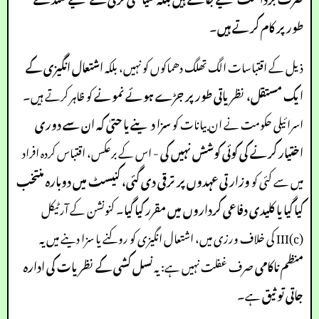
طور پر کام کرتے ہیں
۔
ذیل کے اقتباسات الگ تھلگ دھماکوں کو نہیں، بلکہ
اشتعال انگیزی کے
ایک مستقل، نظریاتی طور پر جڑے ہوئے نمونے
کو ظاہر کرتے ہیں۔
اسرائیلی حکومت نے ان بیانات کو
سزا دینے یا حتیٰ کہ ان سے دوری
اختیار کرنے کی کوئی کوشش نہیں کی
- اس کے برعکس، اقتباس کردہ افراد
میں سے کئی کو
وزارتی عہدوں پر ترقی دی گئی، کنیسٹ میں دوبارہ منتخب
کیا گیا یا کلیدی دفاعی کرداروں میں مقرر کیا گیا
۔ کنونشن کے آرٹیکل
III(c) کی خلاف ورزی میں، اشتعال انگیزی کو روکنے یا سزا دینے میں یہ
منظم ناکامی
صرف غفلت نہیں ہے: یہ
نسل کشی کے نظریات کی ادارہ
جاتی توثیق
ہے۔