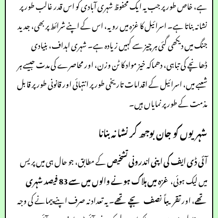
ہے، خاص طور پر جب یہ ایک محفوظ شہری آبادی کو اس قدر غالب طور پر
نشانہ بناتا ہے۔ اسرائیل کا غزہ میں رویہ، اس کے اپنے شرائط پر بھی، جدید
جنگ میں دیکھی گئی ہر چیز سے کہیں زیادہ ہے۔ شہری اہداف، بنیادی
ڈھانچے کی تباہی، دھماکہ خیز مواد کا ٹن وزن، اور محاصرے کی مدت جیسے ہر
شعبے میں، اسرائیل کے اقدامات تاریخی طور پر انتہائی اور قانونی طور پر قابل
مذمت کے طور پر نمایاں ہیں۔
شہریوں کو جان بوجھ کر نشانہ بنانا
آئی ڈی ایف کی اپنی اندرونی تشخیص
کے مطابق، جو حال ہی میں پریس
میں لیک ہوئی،
غزہ میں ہلاک ہونے والوں میں سے 83 فیصد شہری
تھے
، اور
تقریباً نصف بچے تھے
۔ یہ تعداد نہ صرف اپنے پیمانے کی وجہ