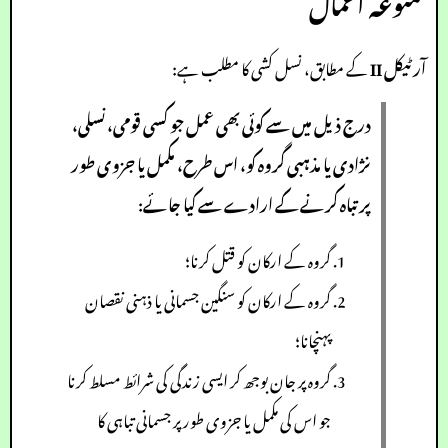
ممنوعہ اعمال
آرٹیکل II
کے مطابق، نسل کشی کا مطلب ہے:
درج ذیل میں سے کوئی بھی عمل جو کسی قومی، نسلی،
نژادی یا مذہبی گروہ کو، اس طرح، مکمل یا جزوی طور
پر تباہ کرنے کے ارادے سے کیا جائے:
گروہ کے ارکان کو قتل کرنا؛
گروہ کے ارکان کو سنگین جسمانی یا ذہنی نقصان
پہنچانا؛
گروہ پر جان بوجھ کر ایسی زندگی کی شرائط مسلط کرنا
جو اس کی مکمل یا جزوی طور پر جسمانی تباہی کا