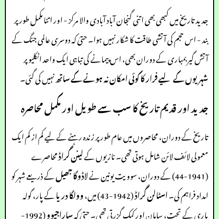
جدید تاریخ میں کبھی بھی اتنی گنجان آباد آبادی والا مرکز - اور اتنا مکمل طور پر
بند - اس حجم کی آتشی طاقت کا شکار نہیں ہوا۔ حتیٰ کہ دوسری عالمی جنگ کے
آتش گیر بمباری کے دوران بھی، اس پیمانے کی تباہی ایک واحد انکلیو پر
شہریوں کے لیے فرار کا کوئی امکان نہ ہونے کے ساتھ
نہیں کی گئی۔
جدید اور قدیم تاریخ کا سب سے طویل اور مکمل محاصرہ
تاریخ کے دوران، محاصروں میں عام طور پر زندہ رہنے کے لیے کم از کم ایک
معمولی لائف لائن شامل ہوتی تھی۔ نازیوں کے
لینن گراڈ
محاصرے
(1941-44) کے دوران، سوویت یونین نے
لاڈوگا جھیل
کے ذریعے شہر کو
امداد فراہم کی۔
اسٹالن گراڈ
(1942-43) میں،
وولگا دریا
کے پار، گولہ
باری کے تحت، سامان اور کمک گزرتی تھی۔ حتیٰ کہ
ساراجیوو
(1992-