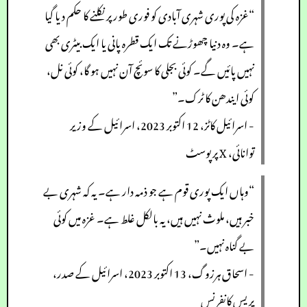
“غزہ کی پوری شہری آبادی کو فوری طور پر نکلنے کا حکم دیا گیا
ہے۔ وہ دنیا چھوڑنے تک ایک قطرہ پانی یا ایک بیٹری بھی
نہیں پائیں گے۔ کوئی بجلی کا سوئچ آن نہیں ہو گا، کوئی نل،
کوئی ایندھن کا ٹرک۔”
- اسرائیل کاٹز، 12 اکتوبر 2023، اسرائیل کے وزیر
توانائی، X پر پوسٹ
“وہاں ایک پوری قوم ہے جو ذمہ دار ہے۔ یہ کہ شہری بے
خبر ہیں، ملوث نہیں ہیں، یہ بالکل غلط ہے۔ غزہ میں کوئی
بے گناہ نہیں۔”
- اسحاق ہرزوگ، 13 اکتوبر 2023، اسرائیل کے صدر،
پریس کانفرنس