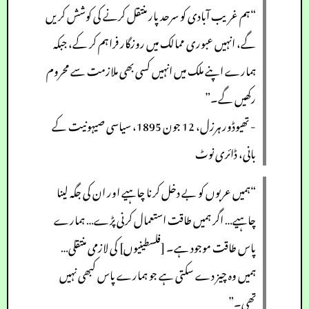
“ہم غریب آبادی کو سرحد پار منتقل کرنے کی کوشش کریں
گے، انہیں عبوری ممالک میں روزگار فراہم کر کے، جبکہ
ہمارے اپنے ملک میں انہیں کسی بھی ملازمت سے محروم
رکھیں گے۔”
- تھیوڈور ہرزل، 12 جون 1895، سیاسی صیہونیت کے
بانی، ڈائری نوٹ
“ہمیں عربوں کو بے دخل کرنا چاہیے اور ان کی جگہ لینا
چاہیے… اگر ہمیں طاقت استعمال کرنی پڑے… ہمارے
پاس طاقت موجود ہے۔ [فلسطینیوں] کی لازمی منتقلی…
ہمیں وہ چیز دے سکتی ہے جو ہمارے پاس کبھی نہیں
تھی۔”