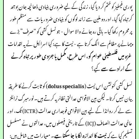
پوری فیملیز کو ختم کر دیا گیا، زندگی کے لیے ضروری بنیادی ڈھانچہ جان بوجھ
کر تباہ کیا گیا، اور دو ملین سے زائد لوگوں کو بنیادی ضروریات سے منظم طور
پر محروم رکھا گیا۔ باقی رہ جانے والا سوال - جو نسل کشی کو “صرف” بڑے
پیمانے پر مظالم سے الگ کرتا ہے - نیت کا ہے: کیا اسرائیل نے یہ اقدامات
غزہ میں فلسطینی عوام کو، اس طرح، مکمل یا جزوی طور پر تباہ کرنے
کے ارادے سے
کیے؟
نسل کشی کنونشن اس نیت (
dolus specialis
) کو ثابت کرنے کا طریقہ
بیان نہیں کرتا۔ لیکن بین الاقوامی عدالتی نظائر یہ کرتے ہیں۔ نورمبرگ ٹرائلز
سے لے کر روانڈا کے لیے بین الاقوامی فوجداری عدالت (ICTR) تک، اور
عالمی عدالت انصاف (ICJ) کے تاریخی فیصلوں میں، عدالتوں نے مسلسل
تسلیم کیا ہے کہ
نیت کا اندازہ لگایا جا سکتا ہے
۔ معیارات میں شامل ہیں: