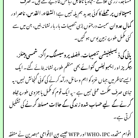
مساجد، زرعی علاقے - تباہ یا ناقابل رہائش بنا دیے گئے ہیں۔ صرف
ہسپتالوں پر حملے
کا کوئی جدید ہم پلہ نہیں ہے:
الشفاء
،
القدس
،
ناصر
اور
کمال عدوان
سمیت درجنوں بڑی تنصیبات بار بار نشانہ بنیں، جن میں سے
کئی مکمل طور پر زمین بوس ہو گئیں۔
پانی کی ڈیسیلینیشن تنصیبات
،
فضلہ پروسیسنگ مراکز
،
شمسی پینلز
،
بیکریز
اور
ایمبولینس کنوائے
بھی منظم طور پر نشانہ بنائے گئے۔ ایک
ایسے تناظر میں جہاں غزہ کو اہم وسائل درآمد کرنے کی کوئی گنجائش نہیں، یہ
تباہی صرف حکمت عملی نہیں ہے - یہ ایک قوم کو مکمل یا جزوی طور پر
تباہ
کرنے کے لیے حساب شدہ زندگی کے حالات مسلط کرنے
کی تشکیل
کرتی ہے۔
اقوام متحدہ، WHO، IPC اور WFP جیسے بین الاقوامی مبصرین نے متفقہ