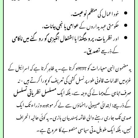
خود اعمال کی
منظم نوعیت
،
حکومتی عہدیداروں کے
عوامی یا نجی بیانات
،
اور
نظریات، پروپیگنڈا یا اشتعال انگیزی کو روکنے میں ناکامی
کے ذریعے
تصدیق
۔
یہ مضمون انہی معیارات کو लागو کرتا ہے۔ یہ ظاہر کرتا ہے کہ اسرائیل کے
غزہ میں اقدامات قانونی طور پر نسل کشی کی تعریف کو پورا کرتے ہیں - نہ
صرف تباہی کے پیمانے کی وجہ سے، بلکہ ایک
مسلسل نظریاتی تسلسل
کے ذریعے: ابتدائی صیہونی رہنماؤں سے لے کر موجودہ وزراء تک ایک
صدی تک جاری رہنے والی خاتمہ پسند بیان بازی۔ یہ کوئی حالیہ انحراف
نہیں، بلکہ ایک طویل مدتی سیاسی منصوبے کا عروج ہے۔