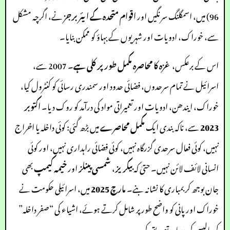
96) میں، اسمگلنگ سرنگیں اور
اقوام متحدہ کے ایئر برجز
نے، اگرچہ مشکل
سے، خوراک، ادویات اور شہریوں کے بہاؤ کو ممکن بنایا۔
اس کے برعکس،
غزہ کا محاصرہ مکمل طور پر کلی ہے
۔ 2007 سے،
اسرائیل نے تمام سرحدوں، فضائی حدود اور سمندری رسائی کو کنٹرول کیا،
خوراک، ایندھن، ادویات اور تعمیراتی مواد کی درآمد کو روک دیا۔
اکتوبر
2023
سے، ناکہ بندی ایک
مکمل محاصرے
میں بڑھ گئی: کوئی داخلہ یا اخراج
نہیں، کوئی فعال سرحدی گزرگاہ نہیں، کوئی فضائی راہداری نہیں، اور کوئی
انسانی لائف لائن نہیں۔ حتیٰ کہ
بیکریز
،
شمسی پینلز
اور
خیمہ کیمپ
بھی
جان بوجھ کر بمباری کا نشانہ بنے۔
مارچ 2025
میں، اسرائیلی حکومت نے
خوراک اور پانی کو واضح طور پر شامل کرتے ہوئے، اشیاء کی “صفر داخلہ”
کی پالیسی کی دوبارہ تصدیق کی۔