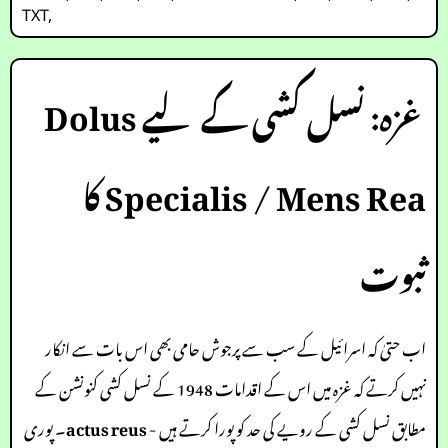
TXT
,
غزہ: نسل کشی کے لیے Dolus
Specialis / Mens Rea کا
ثبوت
اب حتیٰ کہ اسرائیل کے سب سے پرجوش حامی بھی اس بات سے انکار
نہیں کرتے کہ غزہ میں اس کے اقدامات 1948 کے نسل کشی کنونشن کے
مطابق نسل کشی کے رویے کی حد کو پورا کرتے ہیں -
actus reus
۔ پوری