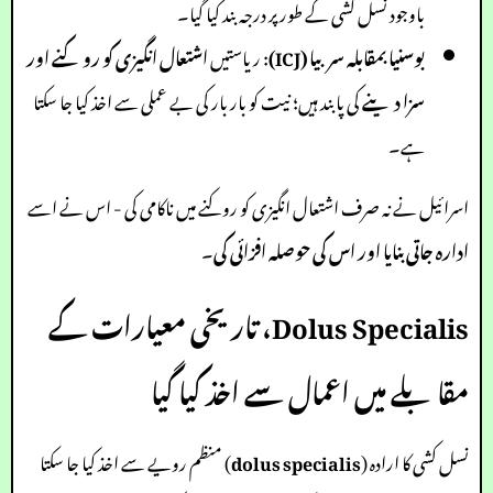
باوجود نسل کشی کے طور پر درجہ بند کیا گیا۔
بوسنیا بمقابلہ سربیا (ICJ)
: ریاستیں
اشتعال انگیزی کو روکنے اور
سزا دینے
کی پابند ہیں؛ نیت کو بار بار کی بے عملی سے اخذ کیا جا سکتا
ہے۔
اسرائیل نے نہ صرف اشتعال انگیزی کو روکنے میں ناکامی کی - اس نے اسے
ادارہ جاتی بنایا اور اس کی حوصلہ افزائی کی
۔
Dolus Specialis، تاریخی معیارات کے
مقابلے میں اعمال سے اخذ کیا گیا
نسل کشی کا ارادہ (
dolus specialis
) منظم رویے سے اخذ کیا جا سکتا