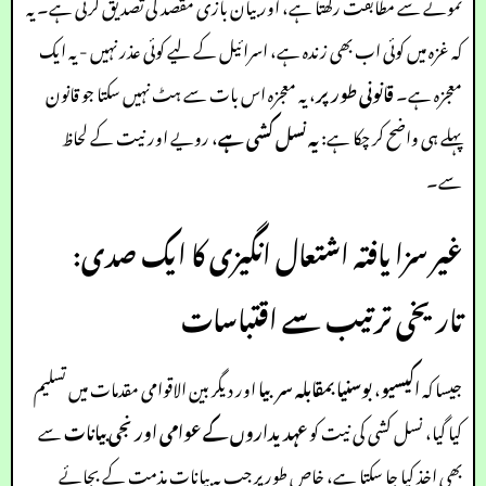
نمونے سے مطابقت رکھتا ہے، اور بیان بازی مقصد کی تصدیق کرتی ہے۔ یہ
کہ غزہ میں کوئی اب بھی زندہ ہے، اسرائیل کے لیے کوئی عذر نہیں - یہ ایک
معجزہ ہے۔
قانونی طور پر
، یہ معجزہ اس بات سے ہٹ نہیں سکتا جو قانون
پہلے ہی واضح کر چکا ہے:
یہ نسل کشی ہے
، رویے اور نیت کے لحاظ
سے۔
غیر سزا یافتہ اشتعال انگیزی کا ایک صدی:
تاریخی ترتیب سے اقتباسات
جیسا کہ
اکیسیو
،
بوسنیا بمقابلہ سربیا
اور دیگر بین الاقوامی مقدمات میں تسلیم
کیا گیا، نسل کشی کی نیت کو
عہدیداروں کے عوامی اور نجی بیانات
سے
بھی اخذ کیا جا سکتا ہے، خاص طور پر جب یہ بیانات مذمت کے بجائے