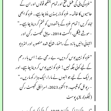
“غزہ کی پٹی کی مکمل فتح اور تمام جنگجو قوتوں اور ان کے
حامیوں کا خاتمہ۔ غزہ کو ڈریسڈن بننا چاہیے… غزہ کو ابھی
تباہ کریں! تمام غزہ کے باشندوں کو ختم کر دینا چاہیے۔”
- موشے فیگلن، اگست 2014، سابق کنیسٹ رکن اور
انتہائی دائیں بازو کے رہنما، شائع شدہ منصوبہ اور انٹرویو
“غزہ کو زمین بوس کر دیں۔ بے رحمی سے! اس بار رحم
کے لیے کوئی جگہ نہیں! غزہ کو زمین بوس کر دینا چاہیے، اور
ہر ایک کے لیے جو انہوں نے مارا، ایک ہزار کو ماریں۔”
- ریوٹل گوٹلیب، 7 اکتوبر 2023، اسرائیلی کنیسٹ رکن
(لیکود)، X پر پوسٹ
“اب ناکبا! ایک ناکبا جو 1948 کے ناکبا کو ماند کر دے