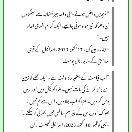
“غزہ میں داخل ہونے والی واحد چیز فضائیہ سے سینکڑوں
ٹن دھماکہ خیز مواد ہونی چاہیے، ایک گرام انسانی امداد
نہیں۔”
- ایٹامار بین گویر، 17 اکتوبر 2023، اسرائیل کے قومی
سلامتی کے وزیر، X پر پوسٹ
“اب قیامت کے ہتھیار کا وقت ہے۔ ایک محلے کو زمین
سے برابر کرنے کی بات نہیں۔ غزہ کو کچل دیں اور زمین
بوس کر دیں۔ غزہ کو اب جلا دیں، اس سے کم نہیں!
بھوک اور پیاس کے بغیر ہم ساتھی نہیں بھرتی کر سکتے۔”
- ٹیلی گوٹلیو، 10 اکتوبر 2023، اسرائیلی کنیسٹ رکن