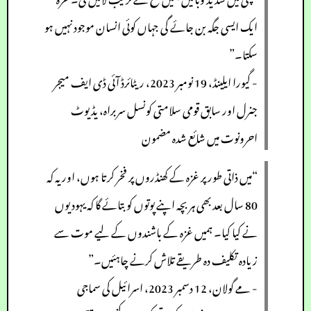
ایک ایسی جگہ بن جائے گی جہاں کوئی انسان موجود نہیں ہو
سکتا۔”
- گیورا ایلینڈ، 19 نومبر 2023، ریٹائرڈ آئی ڈی ایف میجر
جنرل اور سابق قومی سلامتی کونسل سربراہ، یڈیوٹ
احرونوت میں شائع شدہ مضمون
“میں ذاتی طور پر غزہ کے کھنڈروں پر فخر کرتا ہوں، اور یہ کہ
80 سال بعد بھی ہر بچہ اپنے پوتوں کو بتائے گا کہ یہودیوں
نے کیا کیا۔ ہمیں غزہ کے باشندوں کے لیے موت سے
زیادہ تکلیف دہ طریقے تلاش کرنے چاہئیں۔”
- مے گولان، 12 دسمبر 2023، اسرائیل کی سماجی