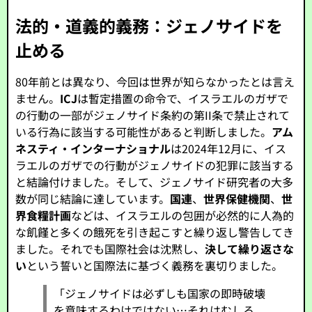
法的・道義的義務：ジェノサイドを
止める
80年前とは異なり、今回は世界が知らなかったとは言え
ません。
ICJ
は暫定措置の命令で、イスラエルのガザで
の行動の一部がジェノサイド条約の第II条で禁止されて
いる行為に該当する可能性があると判断しました。
アム
ネスティ・インターナショナル
は2024年12月に、イス
ラエルのガザでの行動がジェノサイドの犯罪に該当する
と結論付けました。そして、ジェノサイド研究者の大多
数が同じ結論に達しています。
国連
、
世界保健機関
、
世
界食糧計画
などは、イスラエルの包囲が必然的に人為的
な飢饉と多くの餓死を引き起こすと繰り返し警告してき
ました。それでも国際社会は沈黙し、
決して繰り返さな
い
という誓いと国際法に基づく義務を裏切りました。
「ジェノサイドは必ずしも国家の即時破壊
を意味するわけではない…それはむしろ、