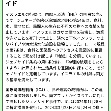
イド
イスラエルの行動は、国際人道法（IHL）の明白な違反
です。ジュネーブ条約の追加議定書Iの第54条は、食料、
水、農地など、民間人の生存に不可欠な物への攻撃を禁
止しています。イスラエルはガザの農地を破壊し、漁業
や泳ぐことを死刑で禁止し、淡水と下水インフラ、つま
りパイプや海水淡水化施設を破壊しました。ローマ規程
の第7条は、食料と医薬品へのアクセスを意図的に拒否
することで死を引き起こす「絶滅」を分類しています。
ジェノサイド条約の第II条(c)は、「物理的破壊をもたら
すように計算された生活条件を意図的に課すこと」をジ
ェノサイドと定義しています。イスラエルの封鎖は両方
の基準を満たしています。
国際司法裁判所（ICJ）
、世界最高の裁判所は、この危
機に直接対処しました。南アフリカがイスラエルに対し
て提起したジェノサイド事件で、ICJは2024年1月26日
に暫定措置を発行し、2024年3月28日と5月24日に修正