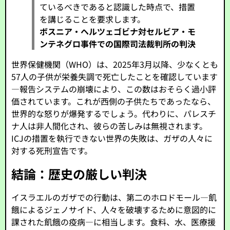
ているべきであると認識した時点で、措置
を講じることを要求します。
ボスニア・ヘルツェゴビナ対セルビア・モ
ンテネグロ事件での国際司法裁判所の判決
世界保健機関（WHO）は、2025年3月以降、少なくとも
57人の子供が栄養失調で死亡したことを確認しています
—報告システムの崩壊により、この数はおそらく過小評
価されています。これが西側の子供たちであったなら、
世界的な怒りが爆発するでしょう。代わりに、パレスチ
ナ人は非人間化され、彼らの苦しみは無視されます。
ICJの措置を執行できない世界の失敗は、ガザの人々に
対する死刑宣告です。
結論：歴史の厳しい判決
イスラエルのガザでの行動は、第二のホロドモール—飢
餓によるジェノサイド、人々を破壊するために意図的に
課された飢餓の疫病—に相当します。食料、水、医療援