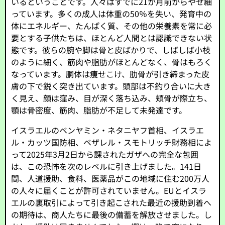
いるということです。人々はすでに21か月前からやせ細
っています。多くの成人は体重の50％を失い、発育中の
体にエネルギー、たんぱく質、その他の栄養素を常に必
要とする子供たちは、ほとんど人間とは認識できない状
態です。彼らの腕や脚は骨と皮ばかりで、しばしば小枝
のように細く、筋肉や脂肪がほとんどなく、骨はもろく
なっています。胴体は痩せこけ、肋骨が引き締まった皮
膚の下で鋭く突き出ています。頭部は不釣り合いに大き
く見え、顔は窪み、目が深く落ち込み、頬骨が際立ち、
顎は骨密度、筋肉、脂肪が不足して未発達です。
イスラエルのベンヤミン・ネタニヤフ首相、イスラエ
ル・カッツ国防相、ベザレル・スモトリッチ財務相によ
って2025年3月2日から課されたガザへの完全な包囲
は、この恐怖を次のレベルに引き上げました。141日
間、人道援助、食料、医薬品がこの地域に住む200万人
の人々に届くことが許可されていません。EUとイスラ
エルの裏取引によって引き起こされた最近の援助到着へ
の期待は、商人たちに最後の備蓄を解放させました。し