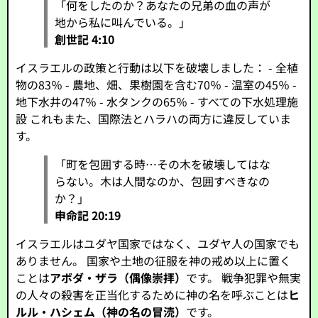
「何をしたのか？あなたの兄弟の血の声が
地から私に叫んでいる。」
創世記 4:10
イスラエルの政策と行動は以下を破壊しました： - 全植
物の83％ - 農地、畑、果樹園を含む70％ - 温室の45％ -
地下水井の47％ - 水タンクの65％ - すべての下水処理施
設 これもまた、国際法とハラハの両方に違反していま
す。
「町を包囲する時…その木を破壊してはな
らない。木は人間なのか、包囲すべきなの
か？」
申命記 20:19
イスラエルはユダヤ国家ではなく、ユダヤ人の国家でも
ありません。 国家や土地の征服を神の戒め以上に置く
ことは
アボダ・ザラ（偶像崇拝）
です。 戦争犯罪や無実
の人々の殺害を正当化するために神の名を呼ぶことは
ヒ
ルル・ハシェム（神の名の冒涜）
です。