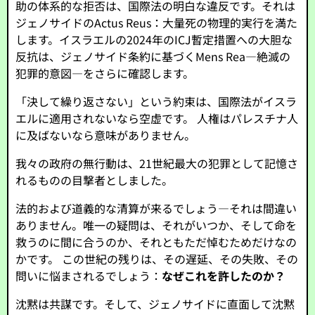
助の体系的な拒否は、国際法の明白な違反です。それは
ジェノサイドのActus Reus：大量死の物理的実行を満た
します。イスラエルの2024年のICJ暫定措置への大胆な
反抗は、ジェノサイド条約に基づくMens Rea—絶滅の
犯罪的意図—をさらに確認します。
「決して繰り返さない」という約束は、国際法がイスラ
エルに適用されないなら空虚です。 人権はパレスチナ人
に及ばないなら意味がありません。
我々の政府の無行動は、21世紀最大の犯罪として記憶さ
れるものの目撃者としました。
法的および道義的な清算が来るでしょう—それは間違い
ありません。唯一の疑問は、それがいつか、そして命を
救うのに間に合うのか、それともただ悼むためだけなの
かです。 この世紀の残りは、その遅延、その失敗、その
問いに悩まされるでしょう：
なぜこれを許したのか？
沈黙は共謀です。そして、ジェノサイドに直面して沈黙