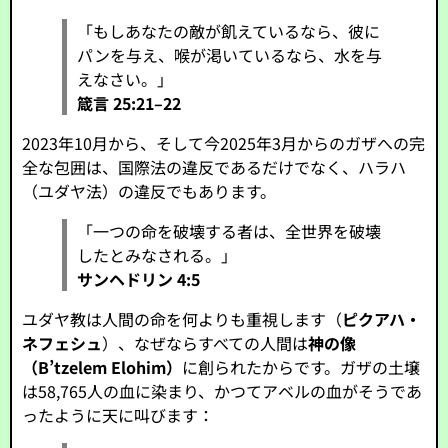
「もしあなたの敵が飢えているなら、彼に
パンを与え、喉が渇いているなら、水を与
えなさい。」
箴言 25:21–22
2023年10月から、そして今2025年3月からのガザへの完
全な包囲は、国際法の違反であるだけでなく、ハラハ
（ユダヤ法）の違反でもあります。
「一つの命を破壊する者は、全世界を破壊
したとみなされる。」
サンヘドリン 4:5
ユダヤ教は人間の命を何よりも重視します（
ピクアハ・
ネフェシュ
）、なぜならすべての人間は
神の像
（B’tzelem Elohim）
に創られたからです。ガザの土壌
は58,765人の血に染まり、かつてアベルの血がそうであ
ったように天に叫びます：