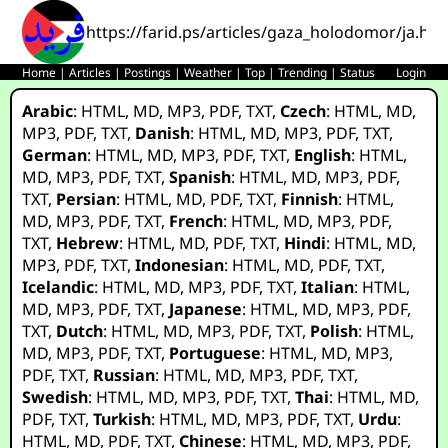
https://farid.ps/articles/gaza_holodomor/ja.htm
Home
|
Articles
|
Postings
|
Weather
|
Top
|
Trending
|
Status
Login
Arabic
:
HTML
,
MD
,
MP3
,
PDF
,
TXT
,
Czech
:
HTML
,
MD
,
MP3
,
PDF
,
TXT
,
Danish
:
HTML
,
MD
,
MP3
,
PDF
,
TXT
,
German
:
HTML
,
MD
,
MP3
,
PDF
,
TXT
,
English
:
HTML
,
MD
,
MP3
,
PDF
,
TXT
,
Spanish
:
HTML
,
MD
,
MP3
,
PDF
,
TXT
,
Persian
:
HTML
,
MD
,
PDF
,
TXT
,
Finnish
:
HTML
,
MD
,
MP3
,
PDF
,
TXT
,
French
:
HTML
,
MD
,
MP3
,
PDF
,
TXT
,
Hebrew
:
HTML
,
MD
,
PDF
,
TXT
,
Hindi
:
HTML
,
MD
,
MP3
,
PDF
,
TXT
,
Indonesian
:
HTML
,
MD
,
PDF
,
TXT
,
Icelandic
:
HTML
,
MD
,
MP3
,
PDF
,
TXT
,
Italian
:
HTML
,
MD
,
MP3
,
PDF
,
TXT
,
Japanese
:
HTML
,
MD
,
MP3
,
PDF
,
TXT
,
Dutch
:
HTML
,
MD
,
MP3
,
PDF
,
TXT
,
Polish
:
HTML
,
MD
,
MP3
,
PDF
,
TXT
,
Portuguese
:
HTML
,
MD
,
MP3
,
PDF
,
TXT
,
Russian
:
HTML
,
MD
,
MP3
,
PDF
,
TXT
,
Swedish
:
HTML
,
MD
,
MP3
,
PDF
,
TXT
,
Thai
:
HTML
,
MD
,
PDF
,
TXT
,
Turkish
:
HTML
,
MD
,
MP3
,
PDF
,
TXT
,
Urdu
:
HTML
,
MD
,
PDF
,
TXT
,
Chinese
:
HTML
,
MD
,
MP3
,
PDF
,