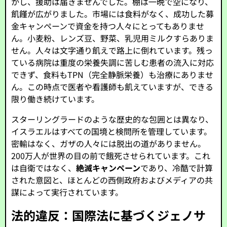
かし、援助は届きませんでした。棚は一晩で空になり、
飢饉が広がりました。市場には食料がなく、成功した募
金キャンペーンで資金を持つ人々にとってもありませ
ん。小麦粉、レンズ豆、野菜、乳児用ミルクすらありま
せん。人々は文字通り飢えで路上に倒れています。残っ
ている病院は重度の栄養失調に苦しむ患者の流入に対応
できず、食料もTPN（完全静脈栄養）も治療にありませ
ん。この時点で医者や看護師も飢えていますが、できる
限り働き続けています。
スターリングラードのような歴史的な包囲とは異なり、
イスラエルはすべての国境と検問所を管理しています。
密輸はなく、ガザの人々には脱出の道がありません。
200万人が世界の目の前で餓死させられています。これ
は自衛ではなく、
絶滅キャンペーン
であり、冷酷で計算
された意図と、ほとんどの西側政府およびメディアの共
謀によって実行されています。
法的違反：国際法に基づくジェノサ