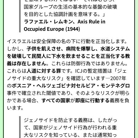
国家グループの生活の基本的な基盤の破壊
を目的とした協調計画を意味する。」
ラファエル・レムキン、Axis Rule in
Occupied Europe (1944)
イスラエルは安全保障の名の下に行動を正当化します。
しかし、
子供を飢えさせ、病院を爆撃し、水道システム
を破壊して民間人に下水を飲ませることを正当化する教
義は存在しません
。これらは防御行為ではありません。
これらは
人道に対する罪
です。ICJの暫定措置は「ジェ
ノサイドの重大なリスク」を確認しています—2007年
の
ボスニア・ヘルツェゴビナ対セルビア・モンテネグロ
事件で確立された閾値であり、そのようなリスクが明ら
かである場合、
すべての国家
が
即座に行動する
義務を負
います。
ジェノサイドを防止する義務は、したがっ
て、国家がジェノサイド行為が行われる重
大なリスクを知っている、または通常知っ