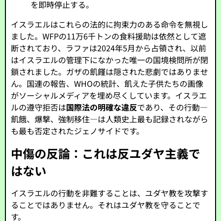
を即時停止する。
イスラエルはこれらの法的に拘束力のある命令を無視し
ました。WFPの11万6千トンの食料援助は依然として遮
断されており、ラファは2024年5月から占領され、以前
はイスラエルの管理下になかった唯一の国境検問所が閉
鎖されました。ガザの飢饉は隠された悲劇ではありませ
ん。国連の報告、WHOの統計、飢えた子供たちの画像
がソーシャルメディアを埋め尽くしています。イスラエ
ルの遵守拒否は
国際法の明確な違反
であり、その行動—
飢餓、爆撃、強制移住—は人類史上最も記録されながら
も最も否定されたジェノサイドです。
中傷の反論：これは反ユダヤ主義で
はない
イスラエルの行動を非難することは、ユダヤ教を攻撃す
ることではありません。それはユダヤ教を守ることで
す。