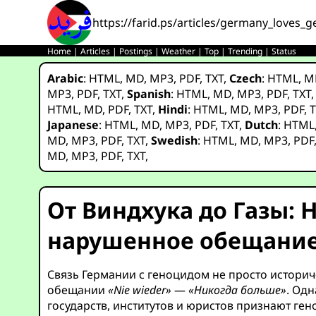
https://farid.ps/articles/germany_loves_
Home
|
Articles
|
Postings
|
Weather
|
Top
|
Trending
|
Status
Arabic
:
HTML
,
MD
,
MP3
,
PDF
,
TXT
,
Czech
:
HTML
,
M
MP3
,
PDF
,
TXT
,
Spanish
:
HTML
,
MD
,
MP3
,
PDF
,
TXT
HTML
,
MD
,
PDF
,
TXT
,
Hindi
:
HTML
,
MD
,
MP3
,
PDF
,
T
Japanese
:
HTML
,
MD
,
MP3
,
PDF
,
TXT
,
Dutch
:
HTML
MD
,
MP3
,
PDF
,
TXT
,
Swedish
:
HTML
,
MD
,
MP3
,
PDF
MD
,
MP3
,
PDF
,
TXT
,
От Виндхука до Газы:
нарушенное обещание 
Связь Германии с геноцидом не просто историч
обещании
«Nie wieder»
—
«Никогда больше»
. Од
государств, институтов и юристов признают ген