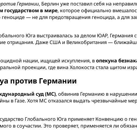
против Германии
, Берлин уже поставил себя на неправи
 государством в мире
, которое официально вмешало
о геноциде — не для предотвращения геноцида, а для за
обального Юга выстраивалась за делом ЮАР, Германия 
ание отрицания. Даже США и Великобритания — ближай
еноцидной нации, ищущей искупления, в
опекуна безнак
альной проекции, где вина Холокоста стала щитом изра
уа против Германии
ждународный суд (МС)
, обвинив Германию в нарушении
ы в Газе. Хотя МС отказался выдать чрезвычайные меры
осударство Глобального Юга применяет Конвенцию о ген
ого в соучастии. Это проверяет, применяется ли обяза