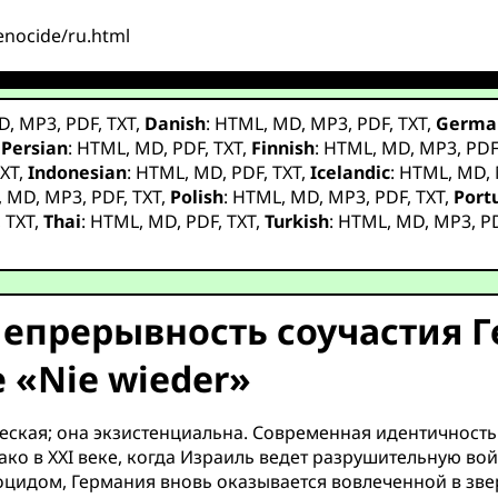
genocide/ru.html
D
,
MP3
,
PDF
,
TXT
,
Danish
:
HTML
,
MD
,
MP3
,
PDF
,
TXT
,
Germa
,
Persian
:
HTML
,
MD
,
PDF
,
TXT
,
Finnish
:
HTML
,
MD
,
MP3
,
PD
XT
,
Indonesian
:
HTML
,
MD
,
PDF
,
TXT
,
Icelandic
:
HTML
,
MD
,
,
MD
,
MP3
,
PDF
,
TXT
,
Polish
:
HTML
,
MD
,
MP3
,
PDF
,
TXT
,
Port
,
TXT
,
Thai
:
HTML
,
MD
,
PDF
,
TXT
,
Turkish
:
HTML
,
MD
,
MP3
,
P
 Непрерывность соучастия 
«Nie wieder»
еская; она экзистенциальна. Современная идентичность
нако в XXI веке, когда Израиль ведет разрушительную во
оцидом, Германия вновь оказывается вовлеченной в звер