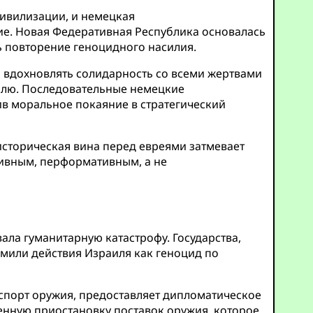
цивилизации, и немецкая
е. Новая Федеративная Республика основалась
ь повторение геноцидного насилия.
ы вдохновлять солидарность со всеми жертвами
илю. Последовательные немецкие
в моральное покаяние в стратегический
 историческая вина перед евреями затмевает
сивным, перформативным, а не
вала гуманитарную катастрофу. Государства,
ймили действия Израиля как геноцид по
кспорт оружия, предоставляет дипломатическое
енную приостановку поставок оружия, которое