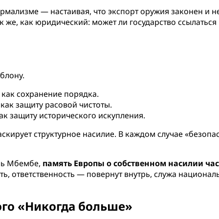
мализме — настаивая, что экспорт оружия законен и не
к же, как юридический: может ли государство ссылаться
блону.
как сохранение порядка.
как защиту расовой чистоты.
ак защиту исторического искупления.
кирует структурное насилие. В каждом случае «безопа
ль Мбембе,
память Европы о собственном насилии ча
ь, ответственность — повернут внутрь, служа национал
ого «Никогда больше»