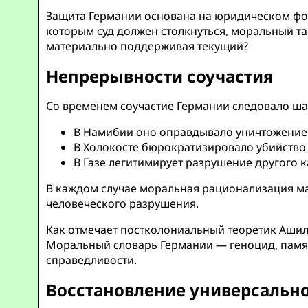
Защита Германии основана на юридическом фор
которым суд должен столкнуться, моральный та
материально поддерживая текущий?
Непрерывности соучастия
Со временем соучастие Германии следовало ша
В Намибии оно оправдывало уничтожение 
В Холокосте бюрократизировало убийство 
В Газе легитимирует разрушение другого к
В каждом случае моральная рационализация мас
человеческого разрушения.
Как отмечает постколониальный теоретик Аши
Моральный словарь Германии — геноцид, памят
справедливости.
Восстановление универсальн