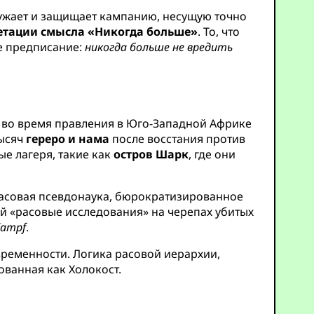
ужает и защищает кампанию, несущую точно
етации смысла «Никогда больше»
. То, что
ое предписание:
никогда больше не вредить
 во время правления в Юго-Западной Африке
тысяч
гереро и нама
после восстания против
е лагеря, такие как
остров Шарк
, где они
 Расовая псевдонаука, бюрократизированное
 «расовые исследования» на черепах убитых
Kampf
.
ременности. Логика расовой иерархии,
ованная как Холокост.