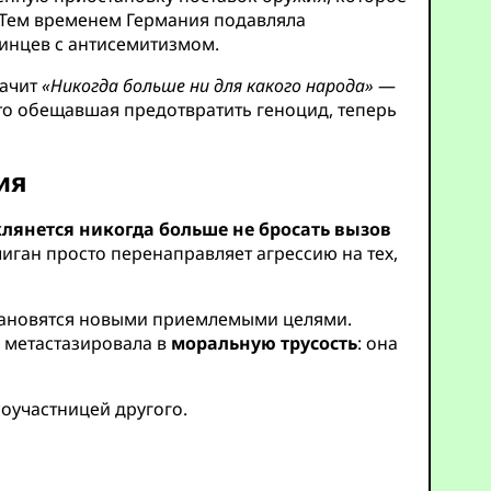
. Тем временем Германия подавляла
инцев с антисемитизмом.
начит
«Никогда больше ни для какого народа»
—
-то обещавшая предотвратить геноцид, теперь
ия
клянется никогда больше не бросать вызов
лиган просто перенаправляет агрессию на тех,
становятся новыми приемлемыми целями.
 метастазировала в
моральную трусость
: она
соучастницей другого.