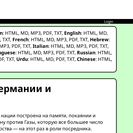
Login
n
:
HTML
,
MD
,
MP3
,
PDF
,
TXT
,
English
:
HTML
,
MD
,
F
,
TXT
,
French
:
HTML
,
MD
,
MP3
,
PDF
,
TXT
,
Hebrew
:
MP3
,
PDF
,
TXT
,
Italian
:
HTML
,
MD
,
MP3
,
PDF
,
TXT
,
uguese
:
HTML
,
MD
,
MP3
,
PDF
,
TXT
,
Russian
:
HTML
,
DF
,
TXT
,
Urdu
:
HTML
,
MD
,
PDF
,
TXT
,
Chinese
:
HTML
,
Германии и
 нации построена на памяти, покаянии и
йну против Газы, которую все большее число
ства — на этот раз в роли посредника.