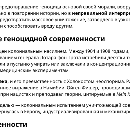
 предотвращение геноцида основой своей морали, воор
ько в повторении истории, но в
неправильной интерпр
редотвратить массовое уничтожение, затвердело в узк
и способствовать вреду другим.
 геноцидной современности
ен колониальным насилием. Между 1904 и 1908 годами,
ванием генерала Лотара фон Трота истребили десятки 
и в пустыню умирать или заключали в концентрационны
и медицинским экспериментам.
ека
, и его преемственность с Холокостом неоспорима.
аннее выражение в Намибии. Ойген Фишер, проводивший
 при нацистах и преподавал теории, цитируемые в
Mein 
моделью — колониальным испытанием уничтожающей сов
ернулась в Европу, индустриализированная и механизир
енности