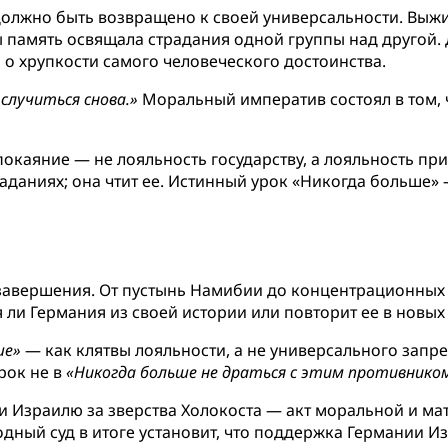
должно быть возвращено к своей универсальности. Выжи
бы память освящала страдания одной группы над другой
о хрупкости самого человеческого достоинства.
случиться снова.»
Моральный императив состоял в том, ч
покаяние — не лояльность государству, а лояльность п
раданиях; она чтит ее. Истинный урок «Никогда больше»
завершения. От пустынь Намибии до концентрационных 
я ли Германия из своей истории или повторит ее в новы
ше»
— как клятвы лояльности, а не универсального запре
рок не в
«Никогда больше не драться с этим противнико
и Израилю за зверства Холокоста — акт моральной и ма
ый суд в итоге установит, что поддержка Германии Изр