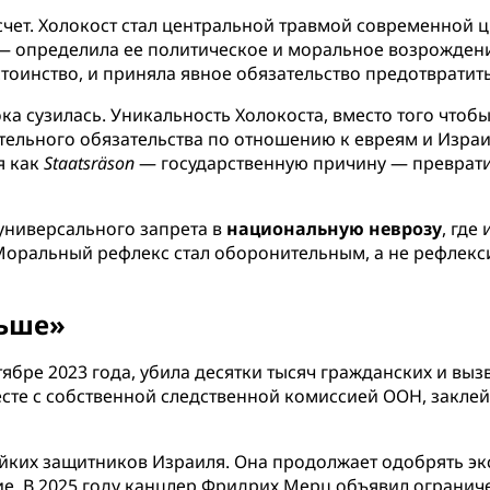
счет. Холокост стал центральной травмой современной 
 определила ее политическое и моральное возрождени
тоинство, и приняла явное обязательство предотвратит
ка сузилась. Уникальность Холокоста, вместо того чтоб
тельного обязательства по отношению к евреям и Изра
я как
Staatsräson
— государственную причину — преврати
универсального запрета в
национальную неврозу
, где
Моральный рефлекс стал оборонительным, а не рефлек
льше»
тябре 2023 года, убила десятки тысяч гражданских и выз
месте с собственной следственной комиссией ООН, закле
тойких защитников Израиля. Она продолжает одобрять э
е. В 2025 году канцлер Фридрих Мерц объявил огранич