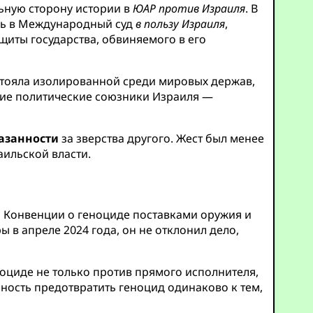
льную сторону истории в
ЮАР против Израиля
. В
сь в Международный суд
в пользу Израиля
,
щиты государства, обвиняемого в его
стояла изолированной среди мировых держав,
шие политические союзники Израиля —
азанности
за зверства другого. Жест был менее
ильской власти.
 Конвенции о геноциде поставками оружия и
 в апреле 2024 года, он не отклонил дело,
оциде не только против прямого исполнителя,
нность предотвратить геноцид одинаково к тем,