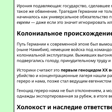
Ирония подавляющая: государство, сделавшее
такое же обвинение. Трагедия Германии не тол
начиналось как универсальное обязательство п
евреям
— даже если это значит игнорировать ил
Колониальное происхождение
Путь Германии к современной эпохе был вымощ
(ныне Намибия), немецкие войска под командо
колониальной эксплуатации. Выживших выгонял
подвергались голоду, принудительному труду 
Историки считают это
первым геноцидом XX в
убийство и концентрационные лагеря нашли р
гереро и нама, позже стал ведущим евгенистом
Геноцид гереро-нама не был отклонением, а 
однажды экспортированная за рубеж, в итоге в
Холокост и наследие ответств