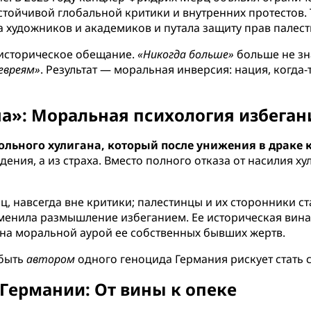
 устойчивой глобальной критики и внутренних протестов
 художников и академиков и путала защиту прав палест
 историческое обещание.
«Никогда больше»
больше не з
евреям»
. Результат — моральная инверсия: нация, когда
а»: Моральная психология избеган
льного хулигана, который после унижения в драке 
ния, а из страха. Вместо полного отказа от насилия ху
ц, навсегда вне критики; палестинцы и их сторонники 
менила размышление избеганием. Ее историческая вина
утана моральной аурой ее собственных бывших жертв.
 быть
автором
одного геноцида Германия рискует стать 
Германии: От вины к опеке