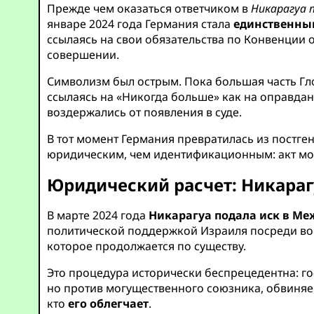
Прежде чем оказаться ответчиком в
Никарагуа 
январе 2024 года Германия стала
единственным
ссылаясь на свои обязательства по Конвенции 
совершении.
Символизм был острым. Пока большая часть Гл
ссылаясь на «Никогда больше» как на оправд
воздержались от появления в суде.
В тот момент Германия превратилась из постг
юридическим, чем идентификационным: акт мор
Юридический расчет: Никараг
В марте 2024 года
Никарагуа подала иск в Ме
политической поддержкой Израиля посреди войн
которое продолжается по существу.
Это процедура исторически беспрецедентна: г
но против могущественного союзника, обвиняем
кто
его облегчает
.