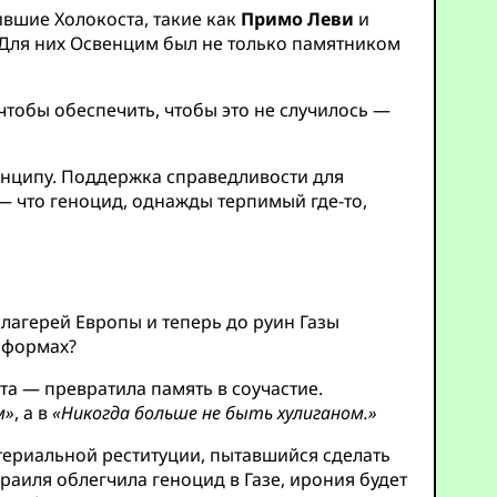
вшие Холокоста, такие как
Примо Леви
и
. Для них Освенцим был не только памятником
тобы обеспечить, чтобы это не случилось —
ринципу. Поддержка справедливости для
 — что геноцид, однажды терпимый где-то,
лагерей Европы и теперь до руин Газы
х формах?
та — превратила память в соучастие.
м»
, а в
«Никогда больше не быть хулиганом.»
териальной реституции, пытавшийся сделать
аиля облегчила геноцид в Газе, ирония будет