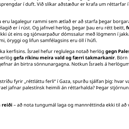
sprengdar í duft. Við slíkar aðstæður er krafa um réttarfar
u eru lagalegur rammi sem ætlað er að starfa þegar borgaral
agið er í rúst. Og jafnvel herlög, þegar þau eru rétt beitt,
f
 ekki út eins og sjónvarpaður dómssalur með lögmenn í jakka
i, öryggi og lifun samfélagsins eru öll í húfi.
ka kerfisins. Ísrael hefur reglulega notað herlög
gegn Pale
 herlög
gefa ríkinu meira vald og færri takmarkanir
. Börn
u gefnar án birtra sönnunargagna. Notkun Ísraels á herlögu
ðu fyrir „réttláttu ferli“ í Gaza, spurðu sjálfan þig: hvar 
l jafnar palestínsk heimili án réttarhalda? Þegar stjórnuna
 reiði
– að nota tungumál laga og mannréttinda ekki til að