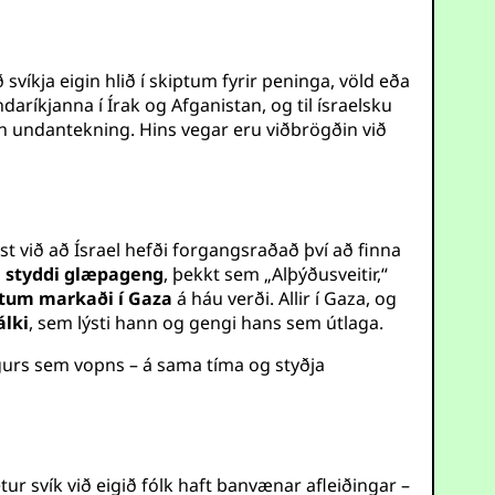
svíkja eigin hlið í skiptum fyrir peninga, völd eða
ríkjanna í Írak og Afganistan, og til ísraelsku
in undantekning. Hins vegar eru viðbrögðin við
t við að Ísrael hefði forgangsraðað því að finna
l
styddi glæpageng
, þekkt sem „Alþýðusveitir,“
tum markaði í Gaza
á háu verði. Allir í Gaza, og
álki
, sem lýsti hann og gengi hans sem útlaga.
gurs sem vopns – á sama tíma og styðja
ur svík við eigið fólk haft banvænar afleiðingar –