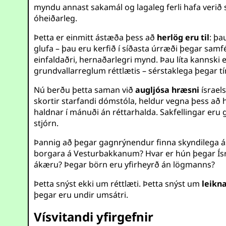
myndu annast sakamál og lagaleg ferli hafa verið 
óheiðarleg.
Þetta er einmitt ástæða þess að
herlög eru til
: þa
glufa – þau eru kerfið í síðasta úrræði þegar samfél
einfaldaðri, hernaðarlegri mynd. Þau líta kannski
grundvallarreglum réttlætis – sérstaklega þegar tím
Nú berðu þetta saman við
augljósa hræsni
ísraels
skortir starfandi dómstóla, heldur vegna þess að
haldnar í mánuði án réttarhalda. Sakfellingar er
stjórn.
Þannig að þegar gagnrýnendur finna skyndilega ástrí
borgara á Vesturbakkanum? Hvar er hún þegar Ísrae
ákæru? Þegar börn eru yfirheyrð án lögmanns?
Þetta snýst ekki um réttlæti. Þetta snýst um
leikna
þegar eru undir umsátri.
Vísvitandi yfirgefnir