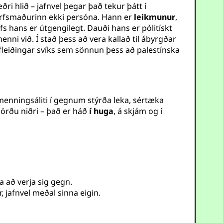
ri hlið – jafnvel þegar það tekur þátt í
tarfsmaðurinn ekki persóna. Hann er
leikmunur
,
ífs hans er útgengilegt. Dauði hans er pólitískt
ni við. Í stað þess að vera kallað til ábyrgðar
afleiðingar svíks sem sönnun þess að palestínska
lmenningsáliti í gegnum stýrða leka, sértæka
 jörðu niðri – það er háð
í huga
, á skjám og í
a að verja sig gegn.
, jafnvel meðal sinna eigin.