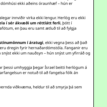
 í dómhúsi ekki aðeins óraunhæf – hún er
egar innviðir virka ekki lengur. Herlög eru ekki
ela í sér ákvæði um réttlátt ferli
, þótt í
fötum, en þau eru samt ætluð til að fylgja
stínumönnum í áratugi
, ekki vegna þess að það
 eru dregin fyrir hernaðardómstóla. Fanganir eru
m snýst ekki um nauðsyn – hún snýst um yfirráð og
var þessi umhyggja þegar Ísrael beitti herlögum á
rfangelsun er notuð til að fangelsa fólk án
 vernda viðkvæma, heldur til að smyrja þá sem