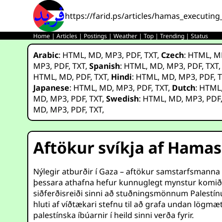
https://farid.ps/articles/hamas_executing_
Home
|
Articles
|
Postings
|
Weather
|
Top
|
Trending
|
Status
Arabic
:
HTML
,
MD
,
MP3
,
PDF
,
TXT
,
Czech
:
HTML
,
M
MP3
,
PDF
,
TXT
,
Spanish
:
HTML
,
MD
,
MP3
,
PDF
,
TXT
HTML
,
MD
,
PDF
,
TXT
,
Hindi
:
HTML
,
MD
,
MP3
,
PDF
,
T
Japanese
:
HTML
,
MD
,
MP3
,
PDF
,
TXT
,
Dutch
:
HTML
MD
,
MP3
,
PDF
,
TXT
,
Swedish
:
HTML
,
MD
,
MP3
,
PDF
MD
,
MP3
,
PDF
,
TXT
,
Aftökur svíkja af Hamas
Nýlegir atburðir í Gaza – aftökur samstarfsmanna
þessara athafna hefur kunnuglegt mynstur komið 
siðferðisreiði sinni að stuðningsmönnum Palestín
hluti af víðtækari stefnu til að grafa undan lögm
palestínska íbúarnir í heild sinni verða fyrir.