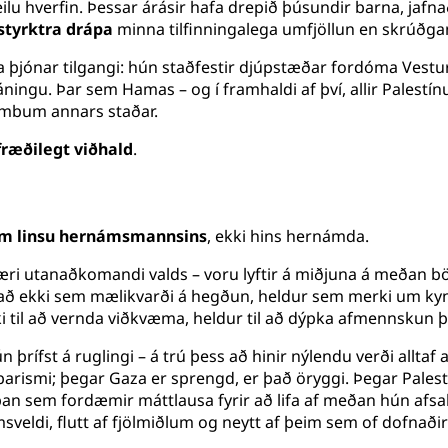
u hverfin. Þessar árásir hafa drepið þúsundir barna, jafnað 
styrktra drápa
minna tilfinningalega umfjöllun en skrúðga
 þjónar tilgangi: hún staðfestir djúpstæðar fordóma Vest
 þjáningu. Þar sem Hamas – og í framhaldi af því, allir Pales
ömbum annars staðar.
æðilegt viðhald
.
um linsu hernámsmannsins
, ekki hins hernámda.
ri utanaðkomandi valds – voru lyftir á miðjuna á meðan bö
að ekki sem mælikvarði á hegðun, heldur sem merki um kyn
ki til að vernda viðkvæma, heldur til að dýpka afmennskun þ
ífst á ruglingi – á trú þess að hinir nýlendu verði alltaf að 
rbarismi; þegar Gaza er sprengd, er það öryggi. Þegar Pale
kipan sem fordæmir máttlausa fyrir að lifa af meðan hún afsa
msveldi, flutt af fjölmiðlum og neytt af þeim sem of dofnaðir