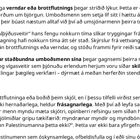
ega
verndar eða brottflutnings
þegar stríðið lýkur. Þetta er
ðum um björgun. Umboðsmenn sem setja líf sitt í hættu á ó
 þeir búast næstum alltaf við því að umsjónarmenn þeirra t
lþýðusveitir“ hans fengu nokkurn tíma slíkar tryggingar frá 
gning hafi nokkurn tíma átt sér stað. Skýrslur frá vettvangi
 án brottflutnings eða verndar, og stóðu frammi fyrir reiði
fur staðbundna umboðsmenn sína
þegar gagnsemi þeirra re
 og vígasveitir sem þjónuðu erlendum herjum voru síðar
ski
aklingar þægileg verkfæri – dýrmæt á meðan herferðin stend
ttflutninga eða boðið þeim skjól, en í þessu tilfelli virðist s
kki hernaðarlega, heldur
frásagnarlega
. Með því að leyfa 
ir menn myndu mæta skjótri, opinberri refsingu sem síðan
lmiðlar gripu tækifærið: myndrænar myndir og myndbönd v
 Palestínumanna þetta ekki?“. Þetta var ekki bara yfirgefn
lestínumenn sem óskynsamlega, ofbeldisfulla og í eðli sí