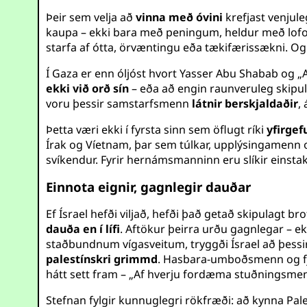
Þeir sem velja að
vinna með óvini
krefjast venjul
kaupa – ekki bara með peningum, heldur með lofor
starfa af ótta, örvæntingu eða tækifærissækni. Og
Í Gaza er enn óljóst hvort Yasser Abu Shabab og „A
ekki við orð sín
– eða að engin raunveruleg skipula
voru þessir samstarfsmenn
látnir berskjaldaðir
,
Þetta væri ekki í fyrsta sinn sem öflugt ríki
yfirge
Írak og Víetnam, þar sem túlkar, upplýsingamenn
svíkendur. Fyrir hernámsmanninn eru slíkir einst
Einnota eignir, gagnlegir dauðar
Ef Ísrael hefði viljað, hefði það getað skipulagt bro
dauða en í lífi
. Aftökur þeirra urðu gagnlegar – e
staðbundnum vígasveitum, tryggði Ísrael að þess
palestínskri grimmd
. Hasbara-umboðsmenn og fjö
hátt sett fram – „Af hverju fordæma stuðningsmenn
Stefnan fylgir kunnuglegri rökfræði: að kynna Pa