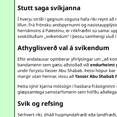
Stutt saga svíkjanna
Í hverju stríði í gegnum söguna hafa ríki reynt að r
lifun. Frá frönsku andspyrnunni og nasistaupplýsi
hernámsins á Palestínu, er rökfræðin sú sama: upp
svokölluðum „svíkendum“ í þessu samhengi síuð í 
Athyglisverð val á svíkendum
Eftir endalausar opinberar yfirlýsingar um „að ko
bandamenn sem gætu aðstoðað við
endurheimt g
undir forystu Yasser Abu Shabab. Þessi hópur bar
margir utan hennar, vissu að
Yasser Abu Shabab h
Þetta sýnir kjarna mótsögn í hasbara-frásögninni 
glæpsamlega samstarfsmenn sem höfðu aðallega 
Svik og refsing
Sérhvert ríki, óháð hugmyndafræði eða landfræði, l