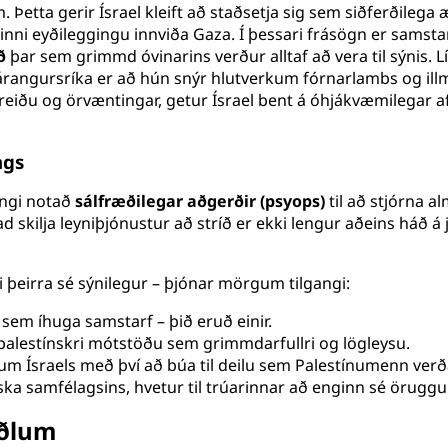
tta gerir Ísrael kleift að staðsetja sig sem siðferðilega æð
dinni eyðileggingu innviða Gaza. Í þessari frásögn er sams
ð
þar sem grimmd óvinarins verður alltaf að vera til sýnis. L
rangursríka er að hún snýr hlutverkum fórnarlambs og illmen
 óreiðu og örvæntingar, getur Ísrael bent á óhjákvæmilegar 
ngs
lengi notað
sálfræðilegar aðgerðir (psyops)
til að stjórna a
d skilja leyniþjónustur að stríð er ekki lengur aðeins háð á
 þeirra sé sýnilegur – þjónar mörgum tilgangi:
a sem íhuga samstarf – þið eruð einir.
sa palestínskri mótstöðu sem grimmdarfullri og lögleysu.
æpum Ísraels með því að búa til deilu sem Palestínumenn verð
nska samfélagsins, hvetur til trúarinnar að enginn sé öruggur
iðlum