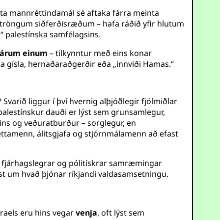
asta mannréttindamál sé aftaka fárra meinta
tröngum siðferðisræðum – hafa ráðið yfir hlutum
 palestínska samfélagsins.
r árum einum
– tilkynntur með eins konar
ska gísla, hernaðaraðgerðir eða „innviði Hamas.“
varið liggur í því hvernig alþjóðlegir fjölmiðlar
palestínskur dauði er lýst sem grunsamlegur,
eins og veðuratburður – sorglegur, en
fréttamenn, álitsgjafa og stjórnmálamenn að efast
fjárhagslegrar og pólitískrar samræmingar
ýst um hvað þjónar ríkjandi valdasamsetningu.
Ísraels eru hins vegar
venja
, oft lýst sem