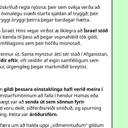
 óskrifuð regla njósna: þeir sem svíkja verða að
vinalegu svæði starfa sjaldan af tryggð; þeir
ryggi öryggi þeirra þegar bardagar hætta.
Ísrael. Hins vegar virðist æ líklegra að
Ísrael stóð
 benda til þess að þegar vopnahléið tók gildi,
 samfélagsins sem þeir höfðu misnotað.
nnur út. Sama mynstur átti sér stað í Afganistan,
ldir eftir
, oft veiddir af eigin samfélögum sem
ur, útgengileg þegar markmiðið breytist.
em
gildi þessara einstaklinga hafi verið meira í
samstarfsmönnum að falla í hendur Hamas eða
 hægt var að
senda út sem sönnun fyrir
oru deilt, siðferðisreiði smíðuð, og spurning
ing. Þetta var
áróðursfórn
.
nu ófæra um að halda uppi „siðmenntuðum“ gildum