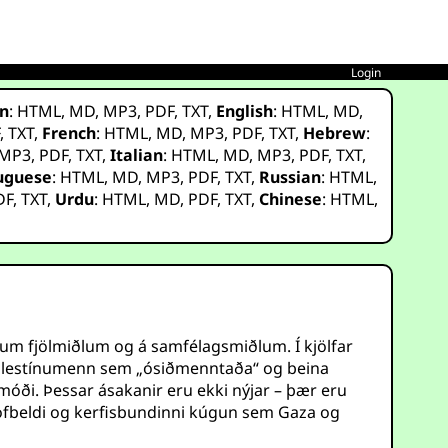
Login
n
:
HTML
,
MD
,
MP3
,
PDF
,
TXT
,
English
:
HTML
,
MD
,
F
,
TXT
,
French
:
HTML
,
MD
,
MP3
,
PDF
,
TXT
,
Hebrew
:
MP3
,
PDF
,
TXT
,
Italian
:
HTML
,
MD
,
MP3
,
PDF
,
TXT
,
uguese
:
HTML
,
MD
,
MP3
,
PDF
,
TXT
,
Russian
:
HTML
,
DF
,
TXT
,
Urdu
:
HTML
,
MD
,
PDF
,
TXT
,
Chinese
:
HTML
,
gum fjölmiðlum og á samfélagsmiðlum. Í kjölfar
Palestínumenn sem „ósiðmenntaða“ og beina
óði. Þessar ásakanir eru ekki nýjar – þær eru
u ofbeldi og kerfisbundinni kúgun sem Gaza og