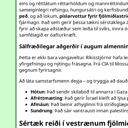
eins og réttlátum réttarhöldum og mannréttindum. Þe
sameiginlegri refsingu, hungursátri og kerfisbun
peð
, og að lokum,
píslarvottur fyrir fjölmiðlastrí
fjármagn. Það sem gerir þessa tækni sérstaklega á
fyrir að skapa aðstæður sem leiða til svíks, innra
samfélagið er óafturkræft.
Sálfræðilegar aðgerðir í augum almenni
Þetta er ekki bara vangaveltur. Ríkisstjórnir hafa 
yfirgefningu og nýtingu frásagna. Frá CIA til Mossa
gegnum fyrirsagnir.
Að láta samstarfsmenn deyja – og tryggja að dauði
Hótun
: Það sendir skilaboð til annarra í Gaz
Afréttmæting
: Það gerir Ísrael kleift að lý
Afmáun
: Það beinir athyglinni frá stríðsgl
Sundrung
: Það sáir vantrausti innan palestí
Sértæk reiði í vestrænum fjölm