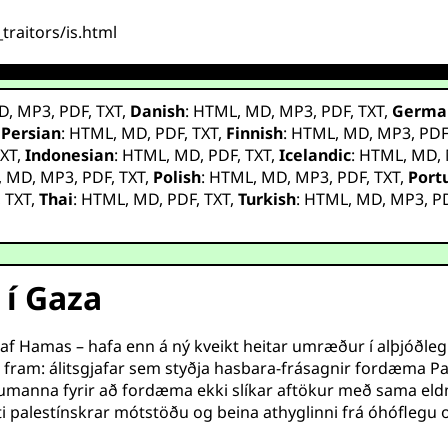
traitors/is.html
D
,
MP3
,
PDF
,
TXT
,
Danish
:
HTML
,
MD
,
MP3
,
PDF
,
TXT
,
Germa
,
Persian
:
HTML
,
MD
,
PDF
,
TXT
,
Finnish
:
HTML
,
MD
,
MP3
,
PD
XT
,
Indonesian
:
HTML
,
MD
,
PDF
,
TXT
,
Icelandic
:
HTML
,
MD
,
,
MD
,
MP3
,
PDF
,
TXT
,
Polish
:
HTML
,
MD
,
MP3
,
PDF
,
TXT
,
Port
,
TXT
,
Thai
:
HTML
,
MD
,
PDF
,
TXT
,
Turkish
:
HTML
,
MD
,
MP3
,
P
 í Gaza
 af Hamas – hafa enn á ný kveikt heitar umræður í alþjóðle
fram: álitsgjafar sem styðja hasbara-frásagnir fordæma 
umanna fyrir að fordæma ekki slíkar aftökur með sama eldm
æti palestínskrar mótstöðu og beina athyglinni frá óhófleg