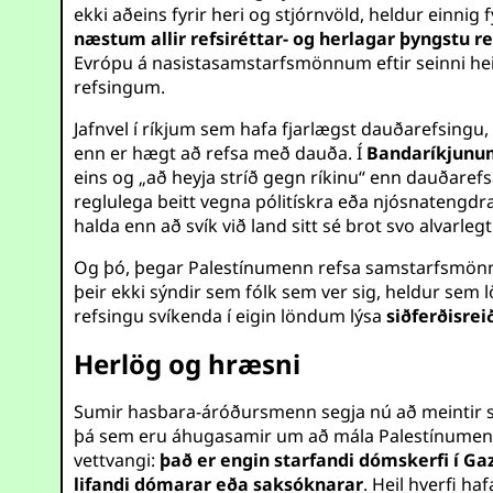
ekki aðeins fyrir heri og stjórnvöld, heldur einn
næstum allir refsiréttar- og herlagar þyngstu re
Evrópu á nasistasamstarfsmönnum eftir seinni heims
refsingum.
Jafnvel í ríkjum sem hafa fjarlægst dauðarefsingu
enn er hægt að refsa með dauða. Í
Bandaríkjunu
eins og „að heyja stríð gegn ríkinu“ enn dauðaref
reglulega beitt vegna pólitískra eða njósnatengdra
halda enn að svík við land sitt sé brot svo alvarleg
Og þó, þegar Palestínumenn refsa samstarfsmönnu
þeir ekki sýndir sem fólk sem ver sig, heldur se
refsingu svíkenda í eigin löndum lýsa
siðferðisrei
Herlög og hræsni
Sumir hasbara-áróðursmenn segja nú að meintir sam
þá sem eru áhugasamir um að mála Palestínumenn s
vettvangi:
það er engin starfandi dómskerfi í Ga
lifandi dómarar eða saksóknarar
. Heil hverfi h