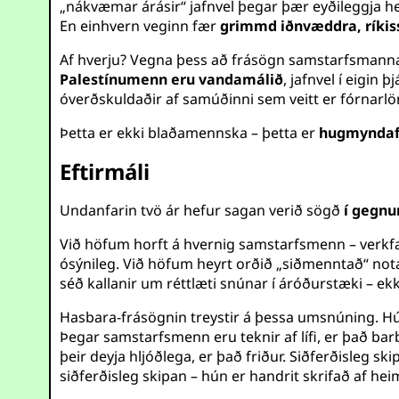
„nákvæmar árásir“ jafnvel þegar þær eyðileggja heil
En einhvern veginn fær
grimmd iðnvæddra, ríkis
Af hverju? Vegna þess að frásögn samstarfsmanna
Palestínumenn eru vandamálið
, jafnvel í eigin
óverðskuldaðir af samúðinni sem veitt er fórnarl
Þetta er ekki blaðamennska – þetta er
hugmyndafr
Eftirmáli
Undanfarin tvö ár hefur sagan verið sögð
í gegn
Við höfum horft á hvernig samstarfsmenn – verkfæ
ósýnileg. Við höfum heyrt orðið „siðmenntað“ not
séð kallanir um réttlæti snúnar í áróðurstæki – ek
Hasbara-frásögnin treystir á þessa umsnúning. Hún þr
Þegar samstarfsmenn eru teknir af lífi, er það ba
þeir deyja hljóðlega, er það friður. Siðferðisleg s
siðferðisleg skipan – hún er handrit skrifað af hei