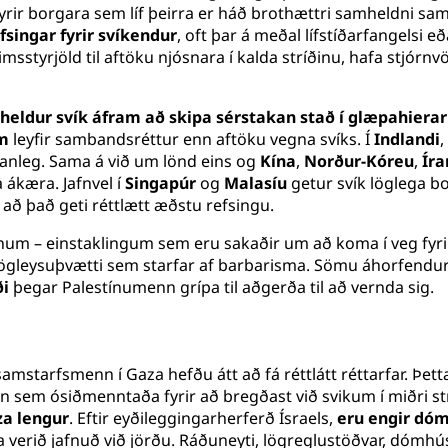
ig fyrir borgara sem líf þeirra er háð brothættri samheldni
fsingar fyrir svíkendur
, oft þar á meðal lífstíðarfangelsi 
styrjöld til aftöku njósnara í kalda stríðinu, hafa stjórnv
,
heldur svík áfram að skipa sérstakan stað í glæpahierar
m
leyfir sambandsréttur enn aftöku vegna svíks. Í
Indlandi
sanleg. Sama á við um lönd eins og
Kína
,
Norður-Kóreu
,
Íra
 ákæra. Jafnvel í
Singapúr
og
Malasíu
getur svík löglega b
t að það geti réttlætt æðstu refsingu.
m – einstaklingum sem eru sakaðir um að koma í veg fyrir 
m lögleysuþvætti sem starfar af barbarisma. Sömu áhorfendu
ði
þegar Palestínumenn grípa til aðgerða til að vernda sig.
starfsmenn í Gaza hefðu átt að fá réttlátt réttarfar. Þet
em ósiðmenntaða fyrir að bregðast við svikum í miðri stríð
za lengur
. Eftir eyðileggingarherferð Ísraels,
eru engir dóm
afa verið jafnuð við jörðu. Ráðuneyti, lögreglustöðvar, dómhú