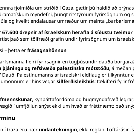
mennra fjölmiðla um stríðið í Gaza, gætir þú haldið að brýn
 dramatískum myndefni, þungt ritstýrðum fyrirsögnum og s
miðla og kveikt endalausar umræður um meinta „barbarisma“
r
67.600 drepnir af ísraelskum herafla á síðustu tveimu
, birtist það sem tölfræði grafin undir fyrirsögnum um ísrael
si – þetta er
frásagnahönnun
.
arfsmanna fleiri fyrirsagnir en tugþúsundir dauða borgara? S
 þjáningu og refsivæða palestínska mótstöðu
, á meðan 
 Dauði Palestínumanns af ísraelskri eldflaug er tilkynntur 
ínumönnum er hins vegar
siðferðisleikhús
: tækifæri fyrir 
fmennskunar
, kynþáttafordóma og hugmyndafræðilegrar, 
fnvægið í umfjöllun snýst ekki um hvað er fréttnæmt; það sn
orminu
 En í Gaza eru þær
undantekningin
, ekki reglan. Loftárásir 