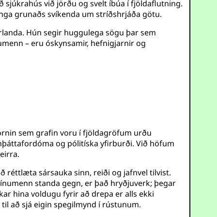
sjúkrahús við jörðu og svelt íbúa í fjöldaflutning.
nga grunaðs svíkenda um stríðshrjáða götu.
urlanda. Hún segir huggulega sögu þar sem
tínumenn – eru óskynsamir, hefnigjarnir og
rnin sem grafin voru í fjöldagröfum urðu
þáttafordóma og pólitíska yfirburði. Við höfum
eirra.
réttlæta sársauka sinn, reiði og jafnvel tilvist.
stínumenn standa gegn, er það hryðjuverk; þegar
kar hina voldugu fyrir að drepa er alls ekki
 til að sjá eigin spegilmynd í rústunum.