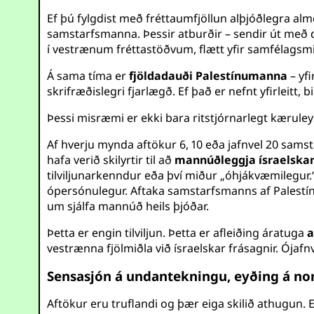
Ef þú fylgdist með fréttaumfjöllun alþjóðlegra al
samstarfsmanna. Þessir atburðir – sendir út með
í vestrænum fréttastöðvum, flætt yfir samfélags
Á sama tíma er
fjöldadauði Palestínumanna
– yfi
skrifræðislegri fjarlægð. Ef það er nefnt yfirleitt
Þessi misræmi er ekki bara ritstjórnarlegt kæruley
Af hverju mynda aftökur 6, 10 eða jafnvel 20 samst
hafa verið skilyrtir til að
mannúðleggja ísraelskan
tilviljunarkenndur eða því miður „óhjákvæmilegur.“
ópersónulegur. Aftaka samstarfsmanns af Palest
um sjálfa mannúð heils þjóðar.
Þetta er engin tilviljun. Þetta er afleiðing áratuga
a
vestrænna fjölmiðla við ísraelskar frásagnir. Ója
Sensasjón á undantekningu, eyðing á n
Aftökur eru truflandi og þær eiga skilið athugun.