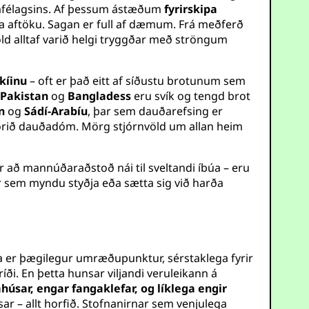
 samfélagsins. Af þessum ástæðum
fyrirskipa
eða aftöku. Sagan er full af dæmum. Frá meðferð
öld alltaf varið helgi tryggðar með ströngum
kíinu
– oft er það eitt af síðustu brotunum sem
,
Pakistan
og
Bangladess
eru svík og tengd brot
n
og
Sádí-Arabíu
, þar sem dauðarefsing er
orið dauðadóm. Mörg stjórnvöld um allan heim
að mannúðaraðstoð nái til sveltandi íbúa – eru
r sem myndu styðja eða sætta sig við harða
ta er þægilegur umræðupunktur, sérstaklega fyrir
i. En þetta hunsar viljandi veruleikann á
húsar, engar fangaklefar, og líklega engir
sar – allt horfið. Stofnanirnar sem venjulega