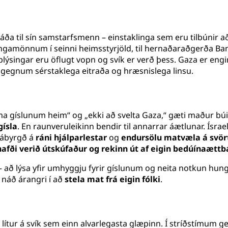
áða til sín samstarfsmenn – einstaklinga sem eru tilbúnir að 
ngamönnum í seinni heimsstyrjöld, til hernaðaraðgerða Banda
lýsingar eru öflugt vopn og svík er verð þess. Gaza er eng
gegnum sérstaklega eitraða og hræsnislega linsu.
ma gíslunum heim“ og „ekki að svelta Gaza,“ gæti maður búis
ísla
. En raunveruleikinn bendir til annarrar áætlunar. Ísrae
 ábyrgð á
ráni hjálparlestar
og
endursölu matvæla á svör
afði verið útskúfaður og rekinn út af eigin bedúínaættb
– að lýsa yfir umhyggju fyrir gíslunum og neita notkun hun
náð árangri í að
stela mat frá eigin fólki
.
ítur á svík sem einn alvarlegasta glæpinn. Í stríðstímum get