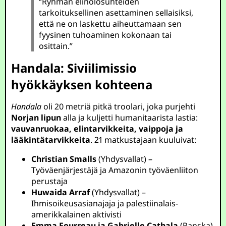
“Ryhmän elinolosuhteiden
tarkoituksellinen asettaminen sellaisiksi,
että ne on laskettu aiheuttamaan sen
fyysinen tuhoaminen kokonaan tai
osittain.”
Handala: Siviilimissio
hyökkäyksen kohteena
Handala
oli 20 metriä pitkä troolari, joka purjehti
Norjan lipun
alla ja kuljetti humanitaarista lastia:
vauvanruokaa, elintarvikkeita, vaippoja ja
lääkintätarvikkeita
. 21 matkustajaan kuuluivat:
Christian Smalls
(Yhdysvallat) –
Työväenjärjestäjä ja Amazonin työväenliiton
perustaja
Huwaida Arraf
(Yhdysvallat) –
Ihmisoikeusasianajaja ja palestiinalais-
amerikkalainen aktivisti
Emma Fourreau ja Gabrielle Cathala
(Ranska)