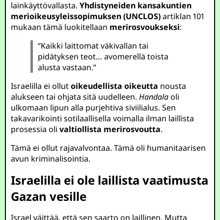
lainkäyttövallasta.
Yhdistyneiden kansakuntien
merioikeusyleissopimuksen (UNCLOS)
artiklan 101
mukaan tämä luokitellaan
merirosvoukseksi
:
“Kaikki laittomat väkivallan tai
pidätyksen teot… avomerellä toista
alusta vastaan.”
Israelilla ei ollut
oikeudellista oikeutta
nousta
alukseen tai ohjata sitä uudelleen.
Handala
oli
ulkomaan lipun alla purjehtiva siviilialus. Sen
takavarikointi sotilaallisella voimalla ilman laillista
prosessia oli
valtiollista merirosvoutta
.
Tämä ei ollut rajavalvontaa. Tämä oli humanitaarisen
avun kriminalisointia.
Israelilla ei ole laillista vaatimusta
Gazan vesille
Israel väittää, että sen saarto on laillinen. Mutta