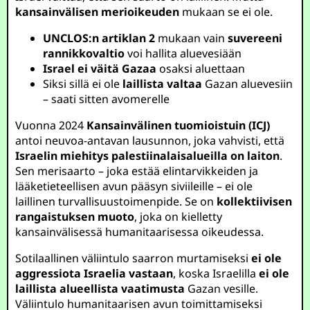
kansainvälisen merioikeuden
mukaan se ei ole.
UNCLOS:n artiklan 2
mukaan vain
suvereeni
rannikkovaltio
voi hallita aluevesiään
Israel ei väitä Gazaa
osaksi aluettaan
Siksi sillä ei ole
laillista valtaa
Gazan aluevesiin
– saati sitten avomerelle
Vuonna 2024
Kansainvälinen tuomioistuin (ICJ)
antoi neuvoa-antavan lausunnon, joka vahvisti, että
Israelin miehitys palestiinalaisalueilla on laiton
.
Sen merisaarto – joka estää elintarvikkeiden ja
lääketieteellisen avun pääsyn siviileille – ei ole
laillinen turvallisuustoimenpide. Se on
kollektiivisen
rangaistuksen muoto
, joka on kielletty
kansainvälisessä humanitaarisessa oikeudessa.
Sotilaallinen väliintulo saarron murtamiseksi
ei ole
aggressiota Israelia vastaan
, koska Israelilla
ei ole
laillista alueellista vaatimusta
Gazan vesille.
Väliintulo humanitaarisen avun toimittamiseksi