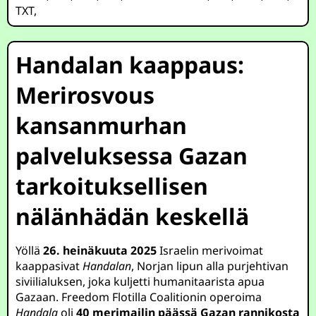
TXT
,
Handalan kaappaus:
Merirosvous
kansanmurhan
palveluksessa Gazan
tarkoituksellisen
nälänhädän keskellä
Yöllä
26. heinäkuuta 2025
Israelin merivoimat
kaappasivat
Handalan
, Norjan lipun alla purjehtivan
siviilialuksen, joka kuljetti humanitaarista apua
Gazaan. Freedom Flotilla Coalitionin operoima
Handala
oli
40 merimailin päässä Gazan rannikosta