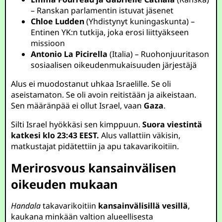
– Ranskan parlamentin istuvat jäsenet
Chloe Ludden
(Yhdistynyt kuningaskunta) –
Entinen YK:n tutkija, joka erosi liittyäkseen
missioon
Antonio La Picirella
(Italia) – Ruohonjuuritason
sosiaalisen oikeudenmukaisuuden järjestäjä
Alus ei muodostanut uhkaa Israelille. Se oli
aseistamaton. Se oli avoin reitistään ja aikeistaan.
Sen määränpää ei ollut Israel, vaan
Gaza
.
Silti Israel hyökkäsi sen kimppuun.
Suora viestintä
katkesi klo 23:43 EEST.
Alus vallattiin väkisin,
matkustajat pidätettiin ja apu takavarikoitiin.
Merirosvous kansainvälisen
oikeuden mukaan
Handala
takavarikoitiin
kansainvälisillä vesillä
,
kaukana minkään valtion alueellisesta