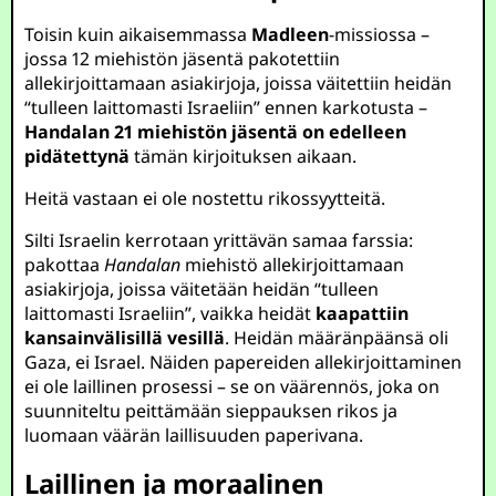
Toisin kuin aikaisemmassa
Madleen
-missiossa –
jossa 12 miehistön jäsentä pakotettiin
allekirjoittamaan asiakirjoja, joissa väitettiin heidän
“tulleen laittomasti Israeliin” ennen karkotusta –
Handalan 21 miehistön jäsentä on edelleen
pidätettynä
tämän kirjoituksen aikaan.
Heitä vastaan ei ole nostettu rikossyytteitä.
Silti Israelin kerrotaan yrittävän samaa farssia:
pakottaa
Handalan
miehistö allekirjoittamaan
asiakirjoja, joissa väitetään heidän “tulleen
laittomasti Israeliin”, vaikka heidät
kaapattiin
kansainvälisillä vesillä
. Heidän määränpäänsä oli
Gaza, ei Israel. Näiden papereiden allekirjoittaminen
ei ole laillinen prosessi – se on väärennös, joka on
suunniteltu peittämään sieppauksen rikos ja
luomaan väärän laillisuuden paperivana.
Laillinen ja moraalinen