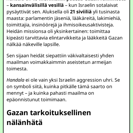
–
kansainvälisillä vesillä
– kun Israelin sotalaivat
pysäyttivät sen. Aluksella oli
21 siviiliä
yli tusinasta
maasta: parlamentin jäseniä, lääkäreitä, lakimiehiä,
toimittajia, insinöörejä ja ihmisoikeusaktivisteja.
Heidän missionsa oli yksinkertainen: toimittaa
kipeästi tarvittavia elintarvikkeita ja lääkkeitä Gazan
nälkää näkeville lapsille.
Sen sijaan heidät siepattiin väkivaltaisesti yhden
maailman voimakkaimmin aseistetun armeijan
toimesta.
Handala
ei ole vain yksi Israelin aggression uhri. Se
on symboli siitä, kuinka pitkälle tämä saarto on
mennyt – ja kuinka pahasti maailma on
epäonnistunut toimimaan.
Gazan tarkoituksellinen
nälänhätä