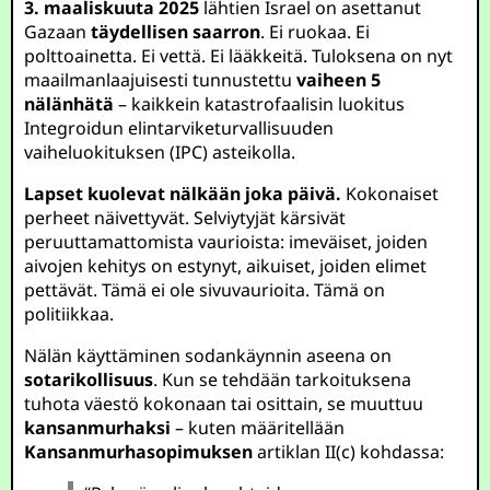
3. maaliskuuta 2025
lähtien Israel on asettanut
Gazaan
täydellisen saarron
. Ei ruokaa. Ei
polttoainetta. Ei vettä. Ei lääkkeitä. Tuloksena on nyt
maailmanlaajuisesti tunnustettu
vaiheen 5
nälänhätä
– kaikkein katastrofaalisin luokitus
Integroidun elintarviketurvallisuuden
vaiheluokituksen (IPC) asteikolla.
Lapset kuolevat nälkään joka päivä.
Kokonaiset
perheet näivettyvät. Selviytyjät kärsivät
peruuttamattomista vaurioista: imeväiset, joiden
aivojen kehitys on estynyt, aikuiset, joiden elimet
pettävät. Tämä ei ole sivuvaurioita. Tämä on
politiikkaa.
Nälän käyttäminen sodankäynnin aseena on
sotarikollisuus
. Kun se tehdään tarkoituksena
tuhota väestö kokonaan tai osittain, se muuttuu
kansanmurhaksi
– kuten määritellään
Kansanmurhasopimuksen
artiklan II(c) kohdassa: