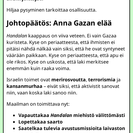
Hiljaa pysyminen tarkoittaa osallisuutta.
Johtopäätös: Anna Gazan elää
Handalan
kaappaus on viiva veteen. Ei vain Gazaa
kuristeta. Kyse on periaatteesta, että ihmisten ei
pitäisi nähdä nälkää vain siksi, että he ovat syntyneet
väärään paikkaan. Kyse on periaatteesta, että apu ei
ole rikos. Kyse on uskosta, että laki merkitsee
enemmän kuin raaka voima.
Israelin toimet ovat
merirosvoutta
,
terrorismia
ja
kansanmurhaa
– eivät siksi, että aktivistit sanovat
niin, vaan koska laki sanoo niin.
Maailman on toimittava nyt:
Vapauttakaa
Handalan
miehistö välittömästi
Lopettakaa saarto
Saatelkaa tulevia avustusmissioita laivaston