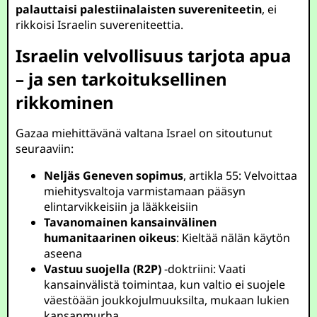
palauttaisi palestiinalaisten suvereniteetin
, ei
rikkoisi Israelin suvereniteettia.
Israelin velvollisuus tarjota apua
– ja sen tarkoituksellinen
rikkominen
Gazaa miehittävänä valtana Israel on sitoutunut
seuraaviin:
Neljäs Geneven sopimus
, artikla 55: Velvoittaa
miehitysvaltoja varmistamaan pääsyn
elintarvikkeisiin ja lääkkeisiin
Tavanomainen kansainvälinen
humanitaarinen oikeus
: Kieltää nälän käytön
aseena
Vastuu suojella (R2P)
-doktriini: Vaati
kansainvälistä toimintaa, kun valtio ei suojele
väestöään joukkojulmuuksilta, mukaan lukien
kansanmurha