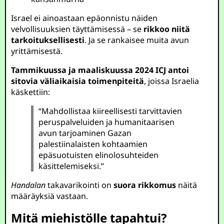
Israel ei ainoastaan epäonnistu näiden
velvollisuuksien täyttämisessä – se
rikkoo niitä
tarkoituksellisesti
. Ja se rankaisee muita avun
yrittämisestä.
Tammikuussa ja maaliskuussa 2024
ICJ antoi
sitovia väliaikaisia toimenpiteitä
, joissa Israelia
käskettiin:
“Mahdollistaa kiireellisesti tarvittavien
peruspalveluiden ja humanitaarisen
avun tarjoaminen Gazan
palestiinalaisten kohtaamien
epäsuotuisten elinolosuhteiden
käsittelemiseksi.”
Handalan
takavarikointi on
suora rikkomus
näitä
määräyksiä vastaan.
Mitä miehistölle tapahtui?