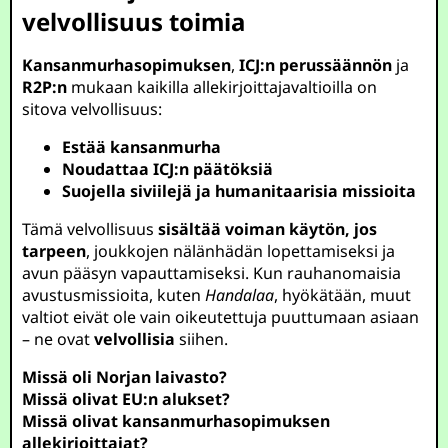
velvollisuus toimia
Kansanmurhasopimuksen
,
ICJ:n perussäännön
ja
R2P:n
mukaan kaikilla allekirjoittajavaltioilla on
sitova velvollisuus:
Estää kansanmurha
Noudattaa ICJ:n päätöksiä
Suojella siviilejä ja humanitaarisia missioita
Tämä velvollisuus
sisältää voiman käytön, jos
tarpeen
, joukkojen nälänhädän lopettamiseksi ja
avun pääsyn vapauttamiseksi. Kun rauhanomaisia
avustusmissioita, kuten
Handalaa
, hyökätään, muut
valtiot eivät ole vain oikeutettuja puuttumaan asiaan
– ne ovat
velvollisia
siihen.
Missä oli Norjan laivasto?
Missä olivat EU:n alukset?
Missä olivat kansanmurhasopimuksen
allekirjoittajat?