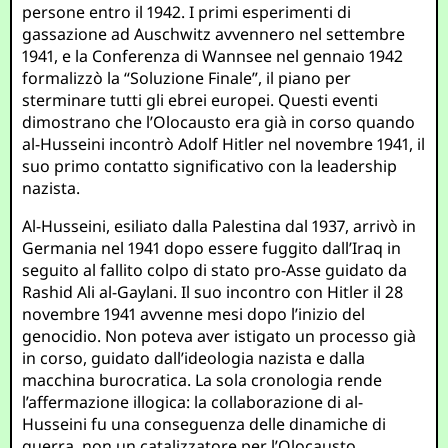
persone entro il 1942. I primi esperimenti di
gassazione ad Auschwitz avvennero nel settembre
1941, e la Conferenza di Wannsee nel gennaio 1942
formalizzò la “Soluzione Finale”, il piano per
sterminare tutti gli ebrei europei. Questi eventi
dimostrano che l’Olocausto era già in corso quando
al-Husseini incontrò Adolf Hitler nel novembre 1941, il
suo primo contatto significativo con la leadership
nazista.
Al-Husseini, esiliato dalla Palestina dal 1937, arrivò in
Germania nel 1941 dopo essere fuggito dall’Iraq in
seguito al fallito colpo di stato pro-Asse guidato da
Rashid Ali al-Gaylani. Il suo incontro con Hitler il 28
novembre 1941 avvenne mesi dopo l’inizio del
genocidio. Non poteva aver istigato un processo già
in corso, guidato dall’ideologia nazista e dalla
macchina burocratica. La sola cronologia rende
l’affermazione illogica: la collaborazione di al-
Husseini fu una conseguenza delle dinamiche di
guerra, non un catalizzatore per l’Olocausto.