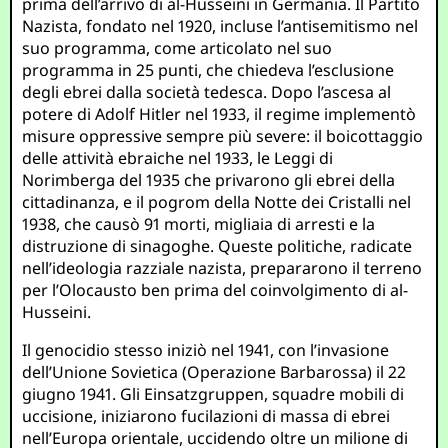
prima dell’arrivo di al-Husseini in Germania. Il Partito
Nazista, fondato nel 1920, incluse l’antisemitismo nel
suo programma, come articolato nel suo
programma in 25 punti, che chiedeva l’esclusione
degli ebrei dalla società tedesca. Dopo l’ascesa al
potere di Adolf Hitler nel 1933, il regime implementò
misure oppressive sempre più severe: il boicottaggio
delle attività ebraiche nel 1933, le Leggi di
Norimberga del 1935 che privarono gli ebrei della
cittadinanza, e il pogrom della Notte dei Cristalli nel
1938, che causò 91 morti, migliaia di arresti e la
distruzione di sinagoghe. Queste politiche, radicate
nell’ideologia razziale nazista, prepararono il terreno
per l’Olocausto ben prima del coinvolgimento di al-
Husseini.
Il genocidio stesso iniziò nel 1941, con l’invasione
dell’Unione Sovietica (Operazione Barbarossa) il 22
giugno 1941. Gli Einsatzgruppen, squadre mobili di
uccisione, iniziarono fucilazioni di massa di ebrei
nell’Europa orientale, uccidendo oltre un milione di