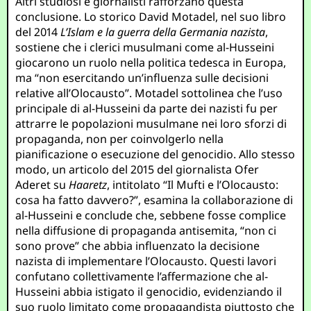
Altri studiosi e giornalisti rafforzano questa
conclusione. Lo storico David Motadel, nel suo libro
del 2014
L’Islam e la guerra della Germania nazista
,
sostiene che i clerici musulmani come al-Husseini
giocarono un ruolo nella politica tedesca in Europa,
ma “non esercitando un’influenza sulle decisioni
relative all’Olocausto”. Motadel sottolinea che l’uso
principale di al-Husseini da parte dei nazisti fu per
attrarre le popolazioni musulmane nei loro sforzi di
propaganda, non per coinvolgerlo nella
pianificazione o esecuzione del genocidio. Allo stesso
modo, un articolo del 2015 del giornalista Ofer
Aderet su
Haaretz
, intitolato “Il Mufti e l’Olocausto:
cosa ha fatto davvero?”, esamina la collaborazione di
al-Husseini e conclude che, sebbene fosse complice
nella diffusione di propaganda antisemita, “non ci
sono prove” che abbia influenzato la decisione
nazista di implementare l’Olocausto. Questi lavori
confutano collettivamente l’affermazione che al-
Husseini abbia istigato il genocidio, evidenziando il
suo ruolo limitato come propagandista piuttosto che