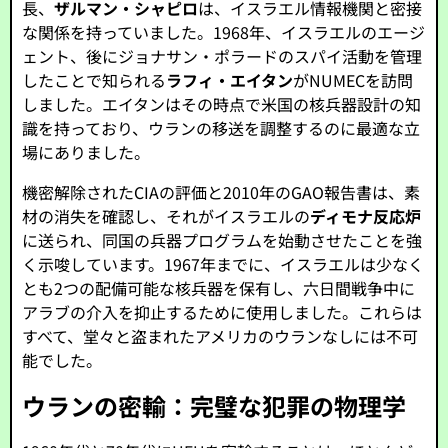
長、
ザルマン・シャピロ
は、イスラエル情報機関と密接
な関係を持っていました。1968年、イスラエルのエージ
ェント、後にジョナサン・ポラードのスパイ活動を管理
したことで知られる
ラフィ・エイタン
がNUMECを訪問
しました。エイタンはその時点で米国の核兵器設計の知
識を持っており、ウランの移送を調整するのに最適な立
場にありました。
機密解除されたCIAの評価と2010年のGAO報告書は、素
材の消失を確認し、それがイスラエルの
ディモナ反応炉
に送られ、同国の兵器プログラムを始動させたことを強
く示唆しています。1967年までに、イスラエルは少なく
とも2つの配備可能な核兵器を保有し、六日間戦争中に
アラブの介入を抑止するために使用しました。これらは
すべて、堂々と盗まれたアメリカのウランなしには不可
能でした。
ウランの密輸：完璧な犯罪の物理学