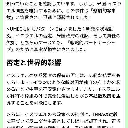
知っていたことを確認しています。しかし、米国-イスラ
エル同盟を維持するために、この事件は
「悲劇的な事
故」
と宣言され、迅速に隠蔽されました。
NUMECも同じパターンに従いました：明確な状況証
拠、イスラエルの否定、米国政府の沈黙、そして責任の
欠如。どちらのケースでも、「戦略的パートナーシッ
プ」のために真実が犠牲にされました。
否定と世界的影響
イスラエルの核兵器庫の保有の否定は、広範な結果をも
たらします。
イラン
のような敵対国が独自の抑止力を求
めることで中東を不安定化させます。また、イスラエル
がNPTの枠組み外で完全に活動しながら
不拡散政策を主
導
することを可能にします。
さらに、イスラエルの核政策への批判は、
IHRAの定義
に基づいて反ユダヤ主義としてしばしば却下され、正当
な調査や内部告発を抑制します。その結果、査察なし、