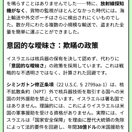
を鳴らすことはありませんでした——特に、
放射線探知
機がなく
、貨物の監視がほとんどなかった時代には。海
上輸送や外交ポーチはさらに検出されにくいものでし
た。数か月にわたる複数の小規模な輸送で、盗まれた全
量を簡単に運ぶことができました。
意図的な曖昧さ：欺瞞の政策
イスラエルは核兵器の保有を決して認めず、代わりに
「
意図的な曖昧さ
」の政策を採用しています。これは戦
略的な不透明さではなく、計算された回避です。
シミンガトン修正条項
（22 U.S.C. § 2799aa-1）は、核
不拡散条約（NPT）外で核兵器技術を取引する国への米
国の対外援助を禁止しています。イスラエルは署名国で
はありません。理論的には、これによりイスラエルは米
国の軍事援助を受ける資格がありません。実際には、イ
スラエルは「国家安全保障」を理由に歴代大統領の免除
によって法的要件を回避し、年間
38億ドル
の米国援助を