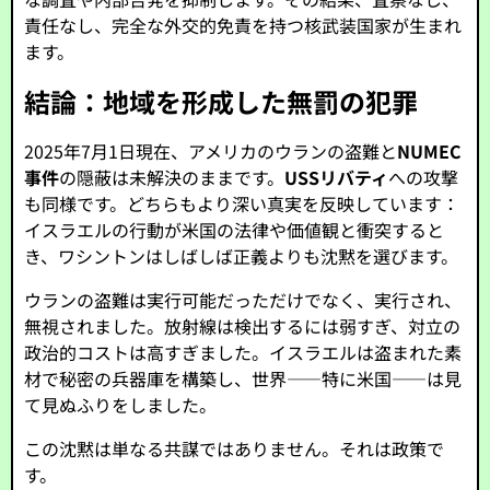
責任なし、完全な外交的免責を持つ核武装国家が生まれ
ます。
結論：地域を形成した無罰の犯罪
2025年7月1日現在、アメリカのウランの盗難と
NUMEC
事件
の隠蔽は未解決のままです。
USSリバティ
への攻撃
も同様です。どちらもより深い真実を反映しています：
イスラエルの行動が米国の法律や価値観と衝突すると
き、ワシントンはしばしば正義よりも沈黙を選びます。
ウランの盗難は実行可能だっただけでなく、実行され、
無視されました。放射線は検出するには弱すぎ、対立の
政治的コストは高すぎました。イスラエルは盗まれた素
材で秘密の兵器庫を構築し、世界——特に米国——は見
て見ぬふりをしました。
この沈黙は単なる共謀ではありません。それは政策で
す。