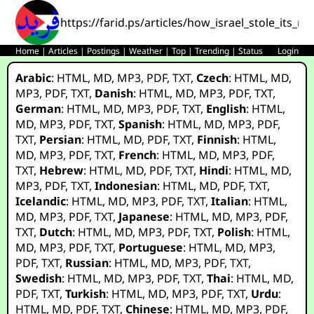
https://farid.ps/articles/how_israel_stole_its_nu
Home
|
Articles
|
Postings
|
Weather
|
Top
|
Trending
|
Status
Login
Arabic
:
HTML
,
MD
,
MP3
,
PDF
,
TXT
,
Czech
:
HTML
,
MD
,
MP3
,
PDF
,
TXT
,
Danish
:
HTML
,
MD
,
MP3
,
PDF
,
TXT
,
German
:
HTML
,
MD
,
MP3
,
PDF
,
TXT
,
English
:
HTML
,
MD
,
MP3
,
PDF
,
TXT
,
Spanish
:
HTML
,
MD
,
MP3
,
PDF
,
TXT
,
Persian
:
HTML
,
MD
,
PDF
,
TXT
,
Finnish
:
HTML
,
MD
,
MP3
,
PDF
,
TXT
,
French
:
HTML
,
MD
,
MP3
,
PDF
,
TXT
,
Hebrew
:
HTML
,
MD
,
PDF
,
TXT
,
Hindi
:
HTML
,
MD
,
MP3
,
PDF
,
TXT
,
Indonesian
:
HTML
,
MD
,
PDF
,
TXT
,
Icelandic
:
HTML
,
MD
,
MP3
,
PDF
,
TXT
,
Italian
:
HTML
,
MD
,
MP3
,
PDF
,
TXT
,
Japanese
:
HTML
,
MD
,
MP3
,
PDF
,
TXT
,
Dutch
:
HTML
,
MD
,
MP3
,
PDF
,
TXT
,
Polish
:
HTML
,
MD
,
MP3
,
PDF
,
TXT
,
Portuguese
:
HTML
,
MD
,
MP3
,
PDF
,
TXT
,
Russian
:
HTML
,
MD
,
MP3
,
PDF
,
TXT
,
Swedish
:
HTML
,
MD
,
MP3
,
PDF
,
TXT
,
Thai
:
HTML
,
MD
,
PDF
,
TXT
,
Turkish
:
HTML
,
MD
,
MP3
,
PDF
,
TXT
,
Urdu
:
HTML
,
MD
,
PDF
,
TXT
,
Chinese
:
HTML
,
MD
,
MP3
,
PDF
,