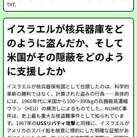
TXT
,
イスラエルが核兵器庫をど
のように盗んだか、そして
米国がその隠蔽をどのよう
に支援したか
イスラエルが核兵器保有国として台頭したのは、科学的
革新の勝利ではなく、計算された盗みの行為——具体的
には、1960年代に米国から100～300kgの兵器級高濃縮
ウラン（HEU）の横流しによるものでした。NUMEC事
件は、史上最も重大な核盗難事件として知られていま
す。1967年の
USSリバティ攻撃
と同様に、イスラエルが
アメリカのスパイ船を故意に標的にした明確な証拠があ