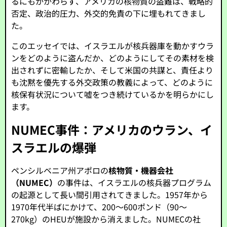
るにもかかわらず、アメリカの核物質の盗難は、戦略的
否定、政治的圧力、外交的免責の下に埋もれてきまし
た。
このエッセイでは、イスラエルが核兵器庫を動かすウラ
ンをどのように盗んだか、どのようにしてその素材を検
出されずに密輸したか、そして米国の共謀と、責任より
も沈黙を優先する外交政策の教義によって、どのように
核保有状況について嘘をつき続けているかを明らかにし
ます。
NUMEC事件：アメリカのウラン、イ
スラエルの爆弾
ペンシルベニア州アポロの
核物質・機器会社
（NUMEC）
の事件は、イスラエルの核兵器プログラム
の起源として長い間引用されてきました。1957年から
1970年代半ばにかけて、200～600ポンド（90～
270kg）のHEUが施設から消えました。NUMECの社