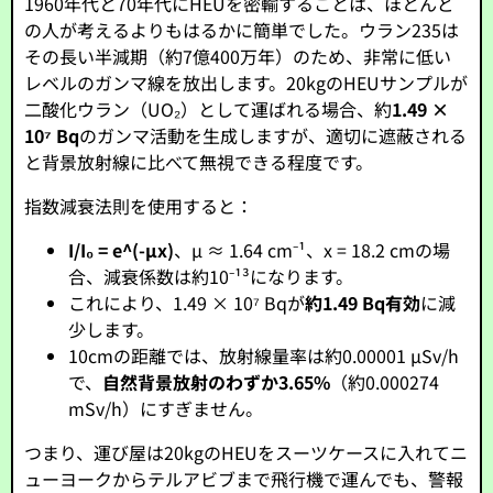
1960年代と70年代にHEUを密輸することは、ほとんど
の人が考えるよりもはるかに簡単でした。ウラン235は
その長い半減期（約7億400万年）のため、非常に低い
レベルのガンマ線を放出します。20kgのHEUサンプルが
二酸化ウラン（UO₂）として運ばれる場合、約
1.49 ×
10⁷ Bq
のガンマ活動を生成しますが、適切に遮蔽される
と背景放射線に比べて無視できる程度です。
指数減衰法則を使用すると：
I/I₀ = e^(-μx)
、μ ≈ 1.64 cm⁻¹、x = 18.2 cmの場
合、減衰係数は約10⁻¹³になります。
これにより、1.49 × 10⁷ Bqが
約1.49 Bq有効
に減
少します。
10cmの距離では、放射線量率は約0.00001 μSv/h
で、
自然背景放射のわずか3.65%
（約0.000274
mSv/h）にすぎません。
つまり、運び屋は20kgのHEUをスーツケースに入れてニ
ューヨークからテルアビブまで飛行機で運んでも、警報