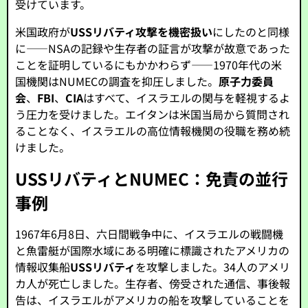
受けています。
米国政府が
USSリバティ攻撃を機密扱い
にしたのと同様
に——NSAの記録や生存者の証言が攻撃が故意であった
ことを証明しているにもかかわらず——1970年代の米
国機関はNUMECの調査を抑圧しました。
原子力委員
会
、
FBI
、
CIA
はすべて、イスラエルの関与を軽視するよ
う圧力を受けました。エイタンは米国当局から質問され
ることなく、イスラエルの高位情報機関の役職を務め続
けました。
USSリバティとNUMEC：免責の並行
事例
1967年6月8日、六日間戦争中に、イスラエルの戦闘機
と魚雷艇が国際水域にある明確に標識されたアメリカの
情報収集船
USSリバティ
を攻撃しました。34人のアメリ
カ人が死亡しました。生存者、傍受された通信、事後報
告は、イスラエルがアメリカの船を攻撃していることを