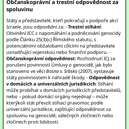
Občanskoprávní a trestní odpovědnost za
spoluvinu
Státy a představitelé, kteří pokračují v podpoře akcí
Izraele, jsou odpovědní za: -
Trestní stíhání
:
Obvinění ICC z napomáhání a podněcování genocidy
podle Článku 25(3)(c) Římského statutu, s
potenciálními obžalobami cílícími na představitele
usnadňující vojenskou nebo finanční podporu. -
Občanskoprávní odpovědnost
: Rozhodnutí ICJ za
porušení povinností Úmluvy o genocidě, jak bylo
stanoveno ve věci
Bosna v. Srbsko
(2007), vystavuje
státy povinnostem k náhradě škody. -
Odpovědnost
v domácích a univerzálních jurisdikcích
: Stíhání
může probíhat v domácích jurisdikcích představitelů,
nebo – pokud domácí orgány nejednají – může
kterýkoli stát převzít stíhací pravomoc podle
univerzální jurisdikce, zajišťující odpovědnost za
spoluvinu na genocidě, válečných zločinech nebo
zločinech proti lidskosti.