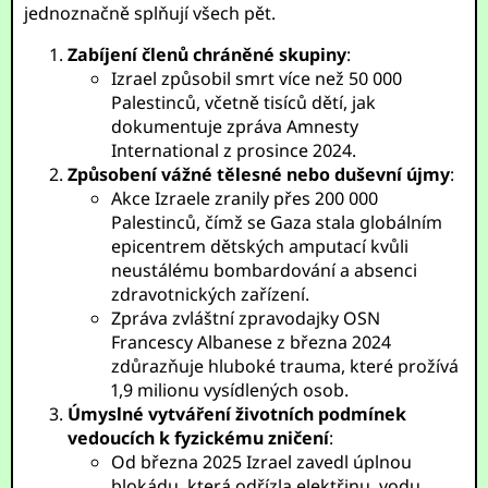
jednoznačně splňují všech pět.
Zabíjení členů chráněné skupiny
:
Izrael způsobil smrt více než 50 000
Palestinců, včetně tisíců dětí, jak
dokumentuje zpráva Amnesty
International z prosince 2024.
Způsobení vážné tělesné nebo duševní újmy
:
Akce Izraele zranily přes 200 000
Palestinců, čímž se Gaza stala globálním
epicentrem dětských amputací kvůli
neustálému bombardování a absenci
zdravotnických zařízení.
Zpráva zvláštní zpravodajky OSN
Francescy Albanese z března 2024
zdůrazňuje hluboké trauma, které prožívá
1,9 milionu vysídlených osob.
Úmyslné vytváření životních podmínek
vedoucích k fyzickému zničení
:
Od března 2025 Izrael zavedl úplnou
blokádu, která odřízla elektřinu, vodu,