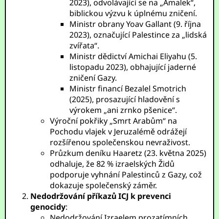
2023), odvolávající se na „Amalek“,
biblickou výzvu k úplnému zničení.
Ministr obrany Yoav Gallant (9. října
2023), označující Palestince za „lidská
zvířata“.
Ministr dědictví Amichai Eliyahu (5.
listopadu 2023), obhajující jaderné
zničení Gazy.
Ministr financí Bezalel Smotrich
(2025), prosazující hladovění s
výrokem „ani zrnko pšenice“.
Výroční pokřiky „Smrt Arabům“ na
Pochodu vlajek v Jeruzalémě odrážejí
rozšířenou společenskou nevraživost.
Průzkum deníku Haaretz (23. května 2025)
odhaluje, že 82 % izraelských Židů
podporuje vyhnání Palestinců z Gazy, což
dokazuje společenský záměr.
Nedodržování příkazů ICJ k prevenci
genocidy
:
Nedodržování Izraelem prozatímních