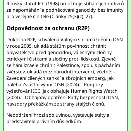
Římský statut ICC (1998) umožňuje stíhání jednotlivců
za napomáhání a podněcování genocidy, bez imunity
pro veřejné činitele (Články 25(3)(c), 27).
Odpovědnost za ochranu (R2P)
Doktrína R2P, schválená Valným shromážděním OSN
v roce 2005, ukládá státům povinnost chránit
obyvatelstvo před genocidou, válečnými zločiny,
etnickými čistkami a zločiny proti lidskosti. Zjevné
selhání Izraele chránit Palestince, spolu s pácháním
zvěrstev, ukládá mezinárodní intervenci, včetně: -
Zavedení cílených sankcí a zbrojních embarg, jak
naléhá Zvláštní výbor OSN (2024). - Podpory
vyšetřování ICC, jak obhajuje Human Rights Watch
(2024). - Obhajoby opatření Rady bezpečnosti OSN,
navzdory překážkám ze strany stálých členů.
Nedodržení hrozí spoluvinou, vystavuje státy a
představitele právním důsledkům.