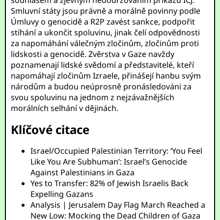
souhlasem a zjevným nedodržováním příkazů ICJ.
Smluvní státy jsou právně a morálně povinny podle
Úmluvy o genocidě a R2P zavést sankce, podpořit
stíhání a ukončit spoluvinu, jinak čelí odpovědnosti
za napomáhání válečným zločinům, zločinům proti
lidskosti a genocidě. Zvěrstva v Gaze navždy
poznamenají lidské svědomí a představitelé, kteří
napomáhají zločinům Izraele, přinášejí hanbu svým
národům a budou neúprosně pronásledováni za
svou spoluvinu na jednom z nejzávažnějších
morálních selhání v dějinách.
Klíčové citace
Israel/Occupied Palestinian Territory: ‘You Feel
Like You Are Subhuman’: Israel’s Genocide
Against Palestinians in Gaza
Yes to Transfer: 82% of Jewish Israelis Back
Expelling Gazans
Analysis | Jerusalem Day Flag March Reached a
New Low: Mocking the Dead Children of Gaza