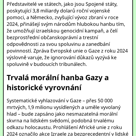
Představitelé ve státech, jako jsou Spojené státy,
poskytující 3,8 miliardy dolarů roční vojenské
pomoci, a Německo, zvyšující vývoz zbraní v roce
2024, přinášejí svým národům hlubokou hanbu tím,
že umožňují izraelskou genocidní kampaň, a čelí
bezprostřední občanskoprávní a trestní
odpovědnosti za svou spoluvinu a zanedbání
povinností. Zpráva Evropské unie o Gaze z roku 2024
výslovně varuje, že ignorování důkazů vyzývá ke
spoluvině v budoucích tribunálech.
Trvalá morální hanba Gazy a
historické vyrovnání
Systematické vyhlazování v Gaze – přes 50 000
mrtvých, 1,9 milionu vysídlených a uměle vyvolaný
hlad – bude zapsáno jako nesmazatelná morální
skvrna na lidském svědomí, podobná trvalému
odkazu holocaustu. Prohlášení Africké unie z roku
2024 označilo akce Izraele za bezprecedentní v lidské