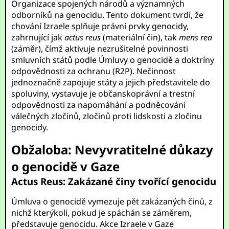
Organizace spojených národů a významných
odborníků na genocidu. Tento dokument tvrdí, že
chování Izraele splňuje právní prvky genocidy,
zahrnující jak
actus reus
(materiální čin), tak
mens rea
(záměr), čímž aktivuje nezrušitelné povinnosti
smluvních států podle Úmluvy o genocidě a doktríny
odpovědnosti za ochranu (R2P). Nečinnost
jednoznačně zapojuje státy a jejich představitele do
spoluviny, vystavuje je občanskoprávní a trestní
odpovědnosti za napomáhání a podněcování
válečných zločinů, zločinů proti lidskosti a zločinu
genocidy.
Obžaloba: Nevyvratitelné důkazy
o genocidě v Gaze
Actus Reus: Zakázané činy tvořící genocidu
Úmluva o genocidě vymezuje pět zakázaných činů, z
nichž kterýkoli, pokud je spáchán se záměrem,
představuje genocidu. Akce Izraele v Gaze