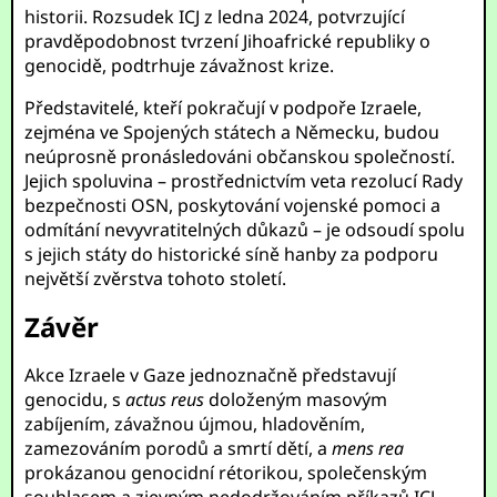
historii. Rozsudek ICJ z ledna 2024, potvrzující
pravděpodobnost tvrzení Jihoafrické republiky o
genocidě, podtrhuje závažnost krize.
Představitelé, kteří pokračují v podpoře Izraele,
zejména ve Spojených státech a Německu, budou
neúprosně pronásledováni občanskou společností.
Jejich spoluvina – prostřednictvím veta rezolucí Rady
bezpečnosti OSN, poskytování vojenské pomoci a
odmítání nevyvratitelných důkazů – je odsoudí spolu
s jejich státy do historické síně hanby za podporu
největší zvěrstva tohoto století.
Závěr
Akce Izraele v Gaze jednoznačně představují
genocidu, s
actus reus
doloženým masovým
zabíjením, závažnou újmou, hladověním,
zamezováním porodů a smrtí dětí, a
mens rea
prokázanou genocidní rétorikou, společenským