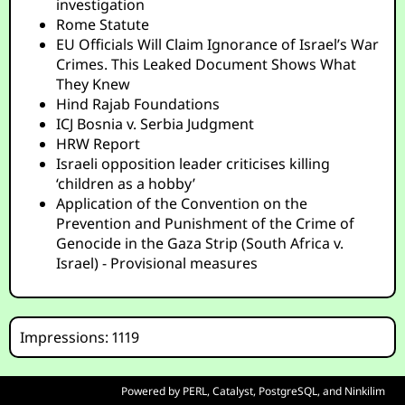
investigation
Rome Statute
EU Officials Will Claim Ignorance of Israel’s War
Crimes. This Leaked Document Shows What
They Knew
Hind Rajab Foundations
ICJ Bosnia v. Serbia Judgment
HRW Report
Israeli opposition leader criticises killing
‘children as a hobby’
Application of the Convention on the
Prevention and Punishment of the Crime of
Genocide in the Gaza Strip (South Africa v.
Israel) - Provisional measures
Impressions: 1119
Powered by
PERL
,
Catalyst
,
PostgreSQL
, and
Ninkilim