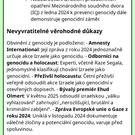
opatření Mezinárodního soudního dvora
(ICJ) z ledna 2024 k prevenci genocidy dále
demonstruje genocidní záměr.
Nevyvratitelné věrohodné důkazy
Obvinění z genocidy je podloženo: -
Amnesty
International
: Její zpráva z roku 2024 jednoznačně
určuje akce Izraele jako genocidu. -
Odborníci na
genocidu a holocaust
: Experti, včetně Raze Segala,
jednomyslně klasifikují chování Izraele jako
genocidní. -
Přeživší holocaustu
: Četní přeživší
veřejně odsoudili akce Izraele jako genocidní v
otevřených dopisech. -
Bývalý premiér Ehud
Olmert
: V květnu 2025 odsoudil izraelskou „válku
vyhlazování“ zahrnující „nerozlišující, brutální a
kriminální zabíjení“. -
Zpráva Evropské unie o Gaze z
roku 2024
: Uniklá v listopadu 2024 dokumentuje
válečné zločiny a potenciální genocidu, varuje před
spoluvinou.