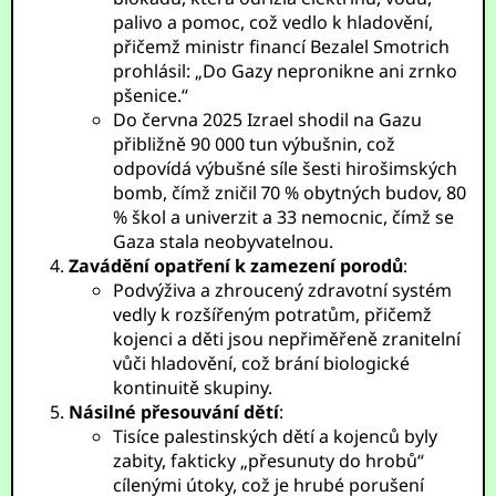
palivo a pomoc, což vedlo k hladovění,
přičemž ministr financí Bezalel Smotrich
prohlásil: „Do Gazy nepronikne ani zrnko
pšenice.“
Do června 2025 Izrael shodil na Gazu
přibližně 90 000 tun výbušnin, což
odpovídá výbušné síle šesti hirošimských
bomb, čímž zničil 70 % obytných budov, 80
% škol a univerzit a 33 nemocnic, čímž se
Gaza stala neobyvatelnou.
Zavádění opatření k zamezení porodů
:
Podvýživa a zhroucený zdravotní systém
vedly k rozšířeným potratům, přičemž
kojenci a děti jsou nepřiměřeně zranitelní
vůči hladovění, což brání biologické
kontinuitě skupiny.
Násilné přesouvání dětí
:
Tisíce palestinských dětí a kojenců byly
zabity, fakticky „přesunuty do hrobů“
cílenými útoky, což je hrubé porušení