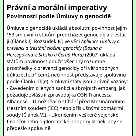
Právní a morální imperativy
Povinnosti podle Úmluvy o genocidě
Úmluva o genocidě ukládá absolutní povinnost jejím
153 smluvním státům předcházet genocidě a trestat
ji (Článek I). Rozsudek ICJ ve věci
Aplikace Úmluvy o
prevenci a trestání zločinu genocidy (Bosna a
Hercegovina v. Srbsko a Černá Hora)
(2007) ukládá
státům povinnost použít všechny rozumné
prostředky k prevenci genocidy při věrohodných
důkazech, přičemž nečinnost představuje spoluvinu
podle Článku III(e). Smluvní státy jsou právně vázány:
- Zavedením cílených sankcí a zbrojních embarg, jak
požaduje zvláštní zpravodajka OSN Francesca
Albanese. - Umožněním stíhání před Mezinárodním
trestním soudem (ICC) nebo příslušnými domácími
soudy (Článek VI). - Ukončením veškeré vojenské,
finanční nebo diplomatické podpory Izraeli, aby se
předešlo spoluvině.