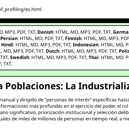
_of_profiling/es.html
D
,
MP3
,
PDF
,
TXT
,
Danish
:
HTML
,
MD
,
MP3
,
PDF
,
TXT
,
Germa
,
Persian
:
HTML
,
MD
,
PDF
,
TXT
,
Finnish
:
HTML
,
MD
,
MP3
,
PD
,
Hindi
:
HTML
,
MD
,
MP3
,
PDF
,
TXT
,
Indonesian
:
HTML
,
MD
,
P
L
,
MD
,
MP3
,
PDF
,
TXT
,
Dutch
:
HTML
,
MD
,
MP3
,
PDF
,
TXT
,
Poli
,
TXT
,
Swedish
:
HTML
,
MD
,
MP3
,
PDF
,
TXT
,
Thai
:
HTML
,
MD
,
P
F
,
TXT
,
 Poblaciones: La Industriali
 manual y dirigido de “personas de interés” específicas has
rmaciones más profundas en el ejercicio del poder, el rol d
no significativo, priorización institucional y selección del
tuales de miles de millones de personas en tiempo real, a 