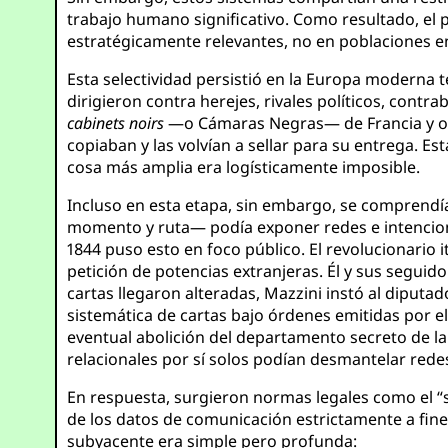
trabajo humano significativo. Como resultado, el
estratégicamente relevantes, no en poblaciones e
Esta selectividad persistió en la Europa moderna 
dirigieron contra herejes, rivales políticos, cont
cabinets noirs
—o Cámaras Negras— de Francia y otr
copiaban y las volvían a sellar para su entrega. E
cosa más amplia era logísticamente imposible.
Incluso en esta etapa, sin embargo, se comprendí
momento y ruta— podía exponer redes e intenciones
1844 puso esto en foco público. El revolucionario 
petición de potencias extranjeras. Él y sus segu
cartas llegaron alteradas, Mazzini instó al diput
sistemática de cartas bajo órdenes emitidas por e
eventual abolición del departamento secreto de l
relacionales por sí solos podían desmantelar rede
En respuesta, surgieron normas legales como el “s
de los datos de comunicación estrictamente a fine
subyacente era simple pero profunda: