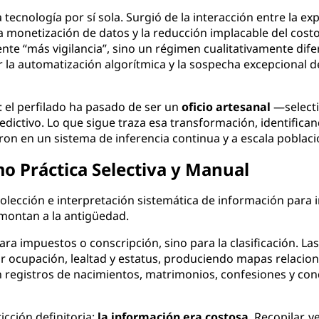
ecnología por sí sola. Surgió de la interacción entre la ex
a monetización de datos y la reducción implacable del cost
ente “más vigilancia”, sino un régimen cualitativamente dife
or la automatización algorítmica y la sospecha excepcional 
 el perfilado ha pasado de ser un
oficio artesanal
—selecti
dictivo. Lo que sigue traza esa transformación, identifican
ron en un sistema de inferencia continua y a escala poblaci
mo Práctica Selectiva y Manual
ecolección e interpretación sistemática de información para 
emontan a la antigüedad.
ara impuestos o conscripción, sino para la clasificación. L
por ocupación, lealtad y estatus, produciendo mapas relaci
an registros de nacimientos, matrimonios, confesiones y co
cción definitoria:
la información era costosa
. Recopilar, 