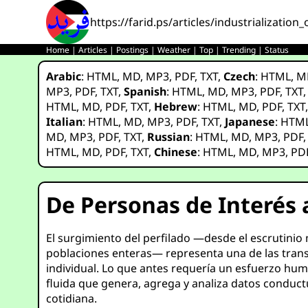
https://farid.ps/articles/industrialization
Home
|
Articles
|
Postings
|
Weather
|
Top
|
Trending
|
Status
Arabic
:
HTML
,
MD
,
MP3
,
PDF
,
TXT
,
Czech
:
HTML
,
M
MP3
,
PDF
,
TXT
,
Spanish
:
HTML
,
MD
,
MP3
,
PDF
,
TXT
HTML
,
MD
,
PDF
,
TXT
,
Hebrew
:
HTML
,
MD
,
PDF
,
TXT
Italian
:
HTML
,
MD
,
MP3
,
PDF
,
TXT
,
Japanese
:
HTM
MD
,
MP3
,
PDF
,
TXT
,
Russian
:
HTML
,
MD
,
MP3
,
PDF
HTML
,
MD
,
PDF
,
TXT
,
Chinese
:
HTML
,
MD
,
MP3
,
PD
De Personas de Interés a
El surgimiento del perfilado —desde el escrutinio
poblaciones enteras— representa una de las transfo
individual. Lo que antes requería un esfuerzo huma
fluida que genera, agrega y analiza datos conduc
cotidiana.