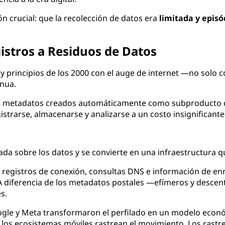
 crucial: que la recolección de datos era
limitada y episó
egistros a Residuos de Datos
90 y principios de los 2000 con el auge de internet —no so
inua.
: metadatos creados automáticamente como subproducto de 
strarse, almacenarse y analizarse a un costo insignificante
izada sobre los datos y se convierte en una infraestructura
n registros de conexión, consultas DNS e información de e
A diferencia de los metadatos postales —efímeros y descent
s.
ogle y Meta transformaron el perfilado en un modelo econ
; los ecosistemas móviles rastrean el movimiento. Los rastre