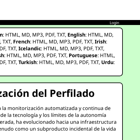
Login
n
:
HTML
,
MD
,
MP3
,
PDF
,
TXT
,
English
:
HTML
,
MD
,
F
,
TXT
,
French
:
HTML
,
MD
,
MP3
,
PDF
,
TXT
,
Irish
:
DF
,
TXT
,
Icelandic
:
HTML
,
MD
,
MP3
,
PDF
,
TXT
,
sh
:
HTML
,
MD
,
MP3
,
PDF
,
TXT
,
Portuguese
:
HTML
,
DF
,
TXT
,
Turkish
:
HTML
,
MD
,
MP3
,
PDF
,
TXT
,
Urdu
:
zación del Perfilado
ta la monitorización automatizada y continua de
e la tecnología y los límites de la autonomía
iberada, ha evolucionado hacia una infraestructura
menudo como un subproducto incidental de la vida