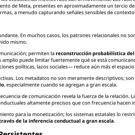
miento de Meta, presentes en aproximadamente un tercio de
ormas, a menudo capturando señales sensibles de contextos 
undante. En muchos casos, los patrones relacionales no so
enido mismo.
omunicación; permiten la
reconstrucción probabilística de
s amplio puede limitar fuertemente qué se está comunican
iciones políticas, lazos sociales— reduce aún más el espacio
edictivas. Los metadatos no son meramente descriptivos; s
lo
, especialmente cuando se agregan a gran escala.
ecuencia de comunicación revela la fuerza de la relación. La
nductuales altamente precisos que con frecuencia hacen in
iento para la monetización; los sistemas estatales lo res
 través de la inferencia conductual a gran escala
.
 Persistentes