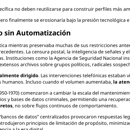
ífica no deben reutilizarse para construir perfiles más am
pero finalmente se erosionaría bajo la presión tecnológica e 
ndo sin Automatización
tica mientras preservaba muchas de sus restricciones anter
cedentes. La censura postal, la inteligencia de señales y el
as. Instituciones como la Agencia de Seguridad Nacional inst
xtensos archivos sobre grupos políticos, radicales sospech
lmente dirigido
. Las intervenciones telefónicas estaban v
stas humanos. Incluso cuando el volumen aumentaba,
la aten
950-1970) comenzaron a cambiar la escala del mantenimien
iticios y bases de datos criminales, permitiendo una recuper
cretos
, no sobre flujos continuos de comportamiento.
“bancos de datos” centralizados provocaron respuestas legal
trodujeron principios de limitación de propósito, minimiza
cia a la era digital.