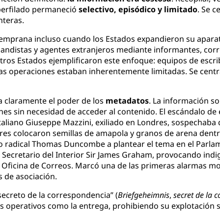
 perfilado permaneció
selectivo, episódico y limitado
. Se c
nteras.
temprana incluso cuando los Estados expandieron su aparato 
rabandistas y agentes extranjeros mediante informantes, corr
os Estados ejemplificaron este enfoque: equipos de escri
stas operaciones estaban inherentemente limitadas. Se cent
a claramente el poder de los
metadatos
. La información s
 sin necesidad de acceder al contenido. El escándalo de e
italiano Giuseppe Mazzini, exiliado en Londres, sospechaba 
idores colocaron semillas de amapola y granos de arena den
ado radical Thomas Duncombe a plantear el tema en el Parlam
l Secretario del Interior Sir James Graham, provocando indi
a Oficina de Correos. Marcó una de las primeras alarmas m
s de asociación.
ecreto de la correspondencia” (
Briefgeheimnis
,
secret de la 
s operativos como la entrega, prohibiendo su explotación se