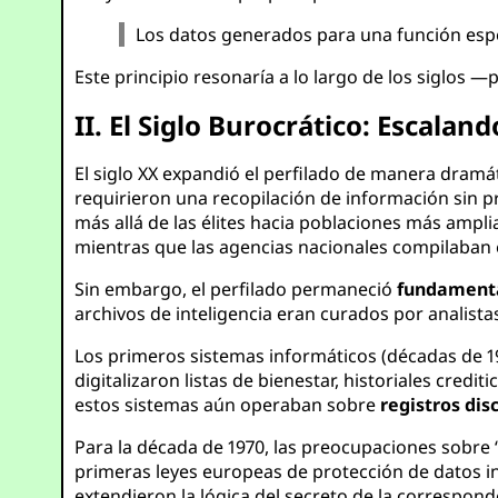
Los datos generados para una función espec
Este principio resonaría a lo largo de los siglos —
II. El Siglo Burocrático: Escala
El siglo XX expandió el perfilado de manera dramá
requirieron una recopilación de información sin pre
más allá de las élites hacia poblaciones más ampli
mientras que las agencias nacionales compilaban e
Sin embargo, el perfilado permaneció
fundamenta
archivos de inteligencia eran curados por anali
Los primeros sistemas informáticos (décadas de 1
digitalizaron listas de bienestar, historiales cred
estos sistemas aún operaban sobre
registros dis
Para la década de 1970, las preocupaciones sobre 
primeras leyes europeas de protección de datos in
extendieron la lógica del secreto de la corresponden