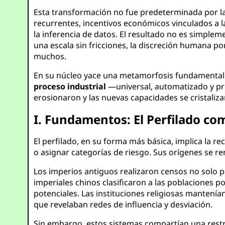
Esta transformación no fue predeterminada por la t
recurrentes, incentivos económicos vinculados a l
la inferencia de datos. El resultado no es simplem
una escala sin fricciones, la discreción humana p
muchos.
En su núcleo yace una metamorfosis fundamental:
proceso industrial
—universal, automatizado y pre
erosionaron y las nuevas capacidades se cristaliza
I. Fundamentos: El Perfilado co
El perfilado, en su forma más básica, implica la r
o asignar categorías de riesgo. Sus orígenes se r
Los imperios antiguos realizaron censos no solo p
imperiales chinos clasificaron a las poblaciones 
potenciales. Las instituciones religiosas mantení
que revelaban redes de influencia y desviación.
Sin embargo, estos sistemas compartían una restri