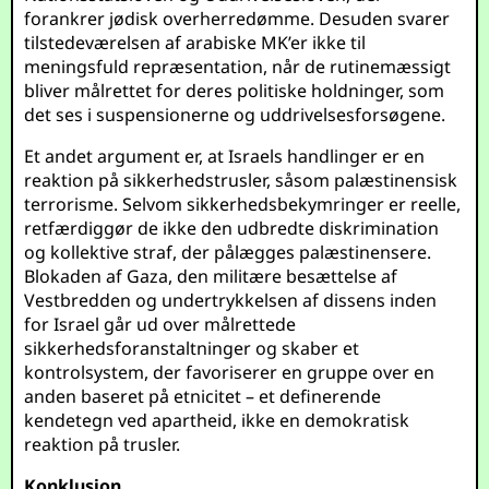
forankrer jødisk overherredømme. Desuden svarer
tilstedeværelsen af arabiske MK’er ikke til
meningsfuld repræsentation, når de rutinemæssigt
bliver målrettet for deres politiske holdninger, som
det ses i suspensionerne og uddrivelsesforsøgene.
Et andet argument er, at Israels handlinger er en
reaktion på sikkerhedstrusler, såsom palæstinensisk
terrorisme. Selvom sikkerhedsbekymringer er reelle,
retfærdiggør de ikke den udbredte diskrimination
og kollektive straf, der pålægges palæstinensere.
Blokaden af Gaza, den militære besættelse af
Vestbredden og undertrykkelsen af dissens inden
for Israel går ud over målrettede
sikkerhedsforanstaltninger og skaber et
kontrolsystem, der favoriserer en gruppe over en
anden baseret på etnicitet – et definerende
kendetegn ved apartheid, ikke en demokratisk
reaktion på trusler.
Konklusion