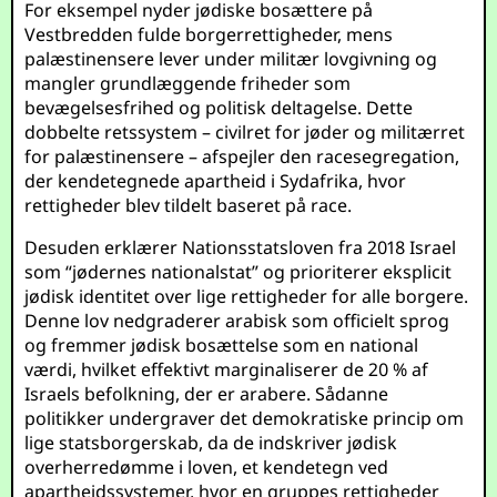
For eksempel nyder jødiske bosættere på
Vestbredden fulde borgerrettigheder, mens
palæstinensere lever under militær lovgivning og
mangler grundlæggende friheder som
bevægelsesfrihed og politisk deltagelse. Dette
dobbelte retssystem – civilret for jøder og militærret
for palæstinensere – afspejler den racesegregation,
der kendetegnede apartheid i Sydafrika, hvor
rettigheder blev tildelt baseret på race.
Desuden erklærer Nationsstatsloven fra 2018 Israel
som “jødernes nationalstat” og prioriterer eksplicit
jødisk identitet over lige rettigheder for alle borgere.
Denne lov nedgraderer arabisk som officielt sprog
og fremmer jødisk bosættelse som en national
værdi, hvilket effektivt marginaliserer de 20 % af
Israels befolkning, der er arabere. Sådanne
politikker undergraver det demokratiske princip om
lige statsborgerskab, da de indskriver jødisk
overherredømme i loven, et kendetegn ved
apartheidssystemer, hvor en gruppes rettigheder