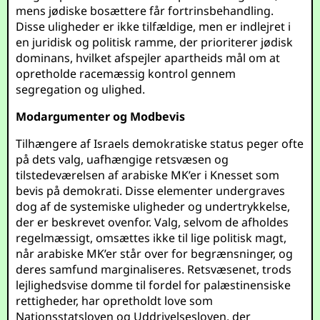
mens jødiske bosættere får fortrinsbehandling.
Disse uligheder er ikke tilfældige, men er indlejret i
en juridisk og politisk ramme, der prioriterer jødisk
dominans, hvilket afspejler apartheids mål om at
opretholde racemæssig kontrol gennem
segregation og ulighed.
Modargumenter og Modbevis
Tilhængere af Israels demokratiske status peger ofte
på dets valg, uafhængige retsvæsen og
tilstedeværelsen af arabiske MK’er i Knesset som
bevis på demokrati. Disse elementer undergraves
dog af de systemiske uligheder og undertrykkelse,
der er beskrevet ovenfor. Valg, selvom de afholdes
regelmæssigt, omsættes ikke til lige politisk magt,
når arabiske MK’er står over for begrænsninger, og
deres samfund marginaliseres. Retsvæsenet, trods
lejlighedsvise domme til fordel for palæstinensiske
rettigheder, har opretholdt love som
Nationsstatsloven og Uddrivelsesloven, der