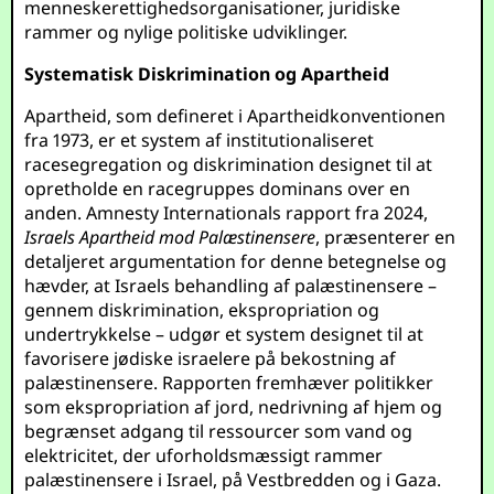
menneskerettighedsorganisationer, juridiske
rammer og nylige politiske udviklinger.
Systematisk Diskrimination og Apartheid
Apartheid, som defineret i Apartheidkonventionen
fra 1973, er et system af institutionaliseret
racesegregation og diskrimination designet til at
opretholde en racegruppes dominans over en
anden. Amnesty Internationals rapport fra 2024,
Israels Apartheid mod Palæstinensere
, præsenterer en
detaljeret argumentation for denne betegnelse og
hævder, at Israels behandling af palæstinensere –
gennem diskrimination, ekspropriation og
undertrykkelse – udgør et system designet til at
favorisere jødiske israelere på bekostning af
palæstinensere. Rapporten fremhæver politikker
som ekspropriation af jord, nedrivning af hjem og
begrænset adgang til ressourcer som vand og
elektricitet, der uforholdsmæssigt rammer
palæstinensere i Israel, på Vestbredden og i Gaza.