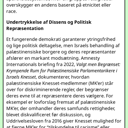
overskygger en andens baseret på etnicitet eller
race.
Undertrykkelse af Dissens og Politisk
Repræsentation
Et fungerende demokrati garanterer ytringsfrihed
og lige politisk deltagelse, men Israels behandling af
palæstinensiske borgere og deres repræsentanter
afslører en markant modsætning. Amnesty
Internationals briefing fra 2022,
Valgt men Begrænset:
Krympende Rum for Palæstinensiske Parlamentarikere i
Israels Knesset
, dokumenterer, hvordan
palæstinensiske Knesset-medlemmer (MK’er) står
over for diskriminerende regler, der begrænser
deres evne til at repræsentere deres vælgere. For
eksempel er lovforslag fremsat af palæstinensiske
MK’er, der omhandler deres samfunds rettigheder,
blevet diskvalificeret før diskussion, og
Uddrivelsesloven fra 2016 giver Knesset mulighed for
at fjerne MK’er for “tilskyndelse til racisme” eller