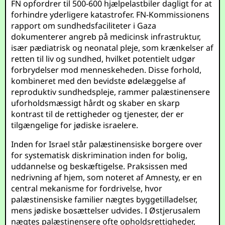
FN opfordrer til 500-600 hjælpelastbiler dagligt for at
forhindre yderligere katastrofer. FN-Kommissionens
rapport om sundhedsfaciliteter i Gaza
dokumenterer angreb på medicinsk infrastruktur,
især pædiatrisk og neonatal pleje, som krænkelser af
retten til liv og sundhed, hvilket potentielt udgør
forbrydelser mod menneskeheden. Disse forhold,
kombineret med den bevidste ødelæggelse af
reproduktiv sundhedspleje, rammer palæstinensere
uforholdsmæssigt hårdt og skaber en skarp
kontrast til de rettigheder og tjenester, der er
tilgængelige for jødiske israelere.
Inden for Israel står palæstinensiske borgere over
for systematisk diskrimination inden for bolig,
uddannelse og beskæftigelse. Praksissen med
nedrivning af hjem, som noteret af Amnesty, er en
central mekanisme for fordrivelse, hvor
palæstinensiske familier nægtes byggetilladelser,
mens jødiske bosættelser udvides. I Østjerusalem
nægtes palæstinensere ofte opholdsrettigheder,