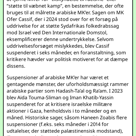
“støtte til væbnet kamp”, en bestemmelse, der ofte
bruges til at målrette arabiske MK’er. Sagen om MK
Ofer Cassif, der i 2024 stod over for et forsøg på
uddrivelse for at støtte Sydafrikas folkedrabssag
mod Israel ved Den Internationale Domstol,
eksemplificerer denne undertrykkelse. Selvom
uddrivelsesforsøget mislykkedes, blev Cassif
suspenderet i seks måneder, en foranstaltning, som
kritikere hævder var politisk motiveret for at dæmpe
dissens.
Suspensioner af arabiske MK’er har været et
gentagende mønster, der uforholdsmæssigt rammer
arabiske partier som Hadash-Ta’al og Ra’am. I 2023
blev Aida Touma-Sliman og Iman Khatib-Yassin
suspenderet for at kritisere israelske militære
aktioner i Gaza, henholdsvis i to måneder og en
måned. Historiske sager, såsom Haneen Zoabis flere
suspensioner (f.eks. seks måneder i 2014 for
udtalelser, der støttede palæstinensisk modstand),