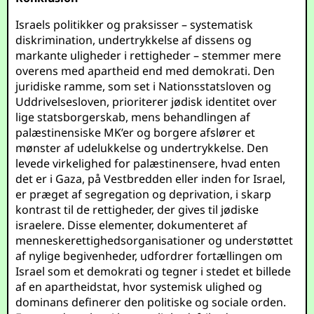
Israels politikker og praksisser – systematisk
diskrimination, undertrykkelse af dissens og
markante uligheder i rettigheder – stemmer mere
overens med apartheid end med demokrati. Den
juridiske ramme, som set i Nationsstatsloven og
Uddrivelsesloven, prioriterer jødisk identitet over
lige statsborgerskab, mens behandlingen af
palæstinensiske MK’er og borgere afslører et
mønster af udelukkelse og undertrykkelse. Den
levede virkelighed for palæstinensere, hvad enten
det er i Gaza, på Vestbredden eller inden for Israel,
er præget af segregation og deprivation, i skarp
kontrast til de rettigheder, der gives til jødiske
israelere. Disse elementer, dokumenteret af
menneskerettighedsorganisationer og understøttet
af nylige begivenheder, udfordrer fortællingen om
Israel som et demokrati og tegner i stedet et billede
af en apartheidstat, hvor systemisk ulighed og
dominans definerer den politiske og sociale orden.