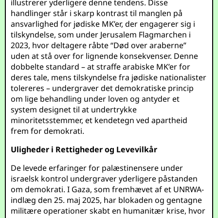
illustrerer yderligere denne tendens. Disse
handlinger står i skarp kontrast til manglen på
ansvarlighed for jødiske MK’er, der engagerer sig i
tilskyndelse, som under Jerusalem Flagmarchen i
2023, hvor deltagere råbte “Død over araberne”
uden at stå over for lignende konsekvenser. Denne
dobbelte standard – at straffe arabiske MK’er for
deres tale, mens tilskyndelse fra jødiske nationalister
tolereres – undergraver det demokratiske princip
om lige behandling under loven og antyder et
system designet til at undertrykke
minoritetsstemmer, et kendetegn ved apartheid
frem for demokrati.
Uligheder i Rettigheder og Levevilkår
De levede erfaringer for palæstinensere under
israelsk kontrol undergraver yderligere påstanden
om demokrati. I Gaza, som fremhævet af et UNRWA-
indlæg den 25. maj 2025, har blokaden og gentagne
militære operationer skabt en humanitær krise, hvor