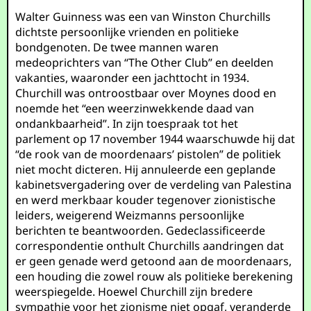
Walter Guinness was een van Winston Churchills
dichtste persoonlijke vrienden en politieke
bondgenoten. De twee mannen waren
medeoprichters van “The Other Club” en deelden
vakanties, waaronder een jachttocht in 1934.
Churchill was ontroostbaar over Moynes dood en
noemde het “een weerzinwekkende daad van
ondankbaarheid”. In zijn toespraak tot het
parlement op 17 november 1944 waarschuwde hij dat
“de rook van de moordenaars’ pistolen” de politiek
niet mocht dicteren. Hij annuleerde een geplande
kabinetsvergadering over de verdeling van Palestina
en werd merkbaar kouder tegenover zionistische
leiders, weigerend Weizmanns persoonlijke
berichten te beantwoorden. Gedeclassificeerde
correspondentie onthult Churchills aandringen dat
er geen genade werd getoond aan de moordenaars,
een houding die zowel rouw als politieke berekening
weerspiegelde. Hoewel Churchill zijn bredere
sympathie voor het zionisme niet opgaf, veranderde