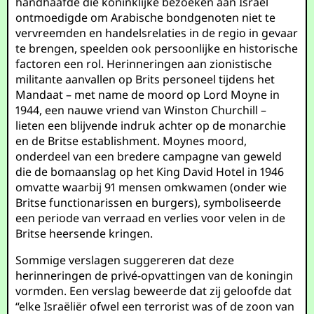
handhaafde die koninklijke bezoeken aan Israël
ontmoedigde om Arabische bondgenoten niet te
vervreemden en handelsrelaties in de regio in gevaar
te brengen, speelden ook persoonlijke en historische
factoren een rol. Herinneringen aan zionistische
militante aanvallen op Brits personeel tijdens het
Mandaat – met name de moord op Lord Moyne in
1944, een nauwe vriend van Winston Churchill –
lieten een blijvende indruk achter op de monarchie
en de Britse establishment. Moynes moord,
onderdeel van een bredere campagne van geweld
die de bomaanslag op het King David Hotel in 1946
omvatte waarbij 91 mensen omkwamen (onder wie
Britse functionarissen en burgers), symboliseerde
een periode van verraad en verlies voor velen in de
Britse heersende kringen.
Sommige verslagen suggereren dat deze
herinneringen de privé-opvattingen van de koningin
vormden. Een verslag beweerde dat zij geloofde dat
“elke Israëliër ofwel een terrorist was of de zoon van