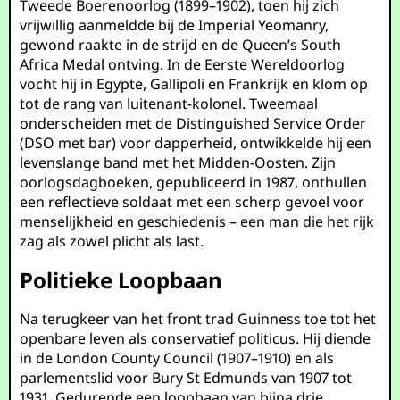
Tweede Boerenoorlog (1899–1902), toen hij zich
vrijwillig aanmeldde bij de Imperial Yeomanry,
gewond raakte in de strijd en de Queen’s South
Africa Medal ontving. In de Eerste Wereldoorlog
vocht hij in Egypte, Gallipoli en Frankrijk en klom op
tot de rang van luitenant-kolonel. Tweemaal
onderscheiden met de Distinguished Service Order
(DSO met bar) voor dapperheid, ontwikkelde hij een
levenslange band met het Midden-Oosten. Zijn
oorlogsdagboeken, gepubliceerd in 1987, onthullen
een reflectieve soldaat met een scherp gevoel voor
menselijkheid en geschiedenis – een man die het rijk
zag als zowel plicht als last.
Politieke Loopbaan
Na terugkeer van het front trad Guinness toe tot het
openbare leven als conservatief politicus. Hij diende
in de London County Council (1907–1910) en als
parlementslid voor Bury St Edmunds van 1907 tot
1931. Gedurende een loopbaan van bijna drie