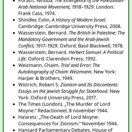
Porath, Yehuda.
The Emergence of the Palestinian-
Arab National Movement, 1918–1929
. London:
Frank Cass, 1974.
Shindler, Colin.
A History of Modern Israel
.
Cambridge: Cambridge University Press, 2008.
Wasserstein, Bernard.
The British in Palestine: The
Mandatory Government and the Arab-Jewish
Conflict, 1917–1929
. Oxford: Basil Blackwell, 1978.
Wasserstein, Bernard.
Herbert Samuel: A Political
Life
. Oxford: Clarendon Press, 1992.
Weizmann, Chaim.
Trial and Error: The
Autobiography of Chaim Weizmann
. New York:
Harper & Brothers, 1949.
Wistrich, Robert S.
Zionism and Its Discontents:
Essays on the Jewish Struggle for Statehood
. New
York: Oxford University Press, 2017.
The Times (London). „The Murder of Lord
Moyne.“ Redactioneel, 8 november 1944.
Ha’aretz. „The Death of Lord Moyne:
Consequences for Zionism.“ November 1944.
Hansard Parliamentary Debates. House of