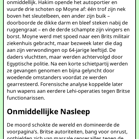
onmiddellijk. Hakim opende het autoportier en
vuurde drie schoten op Moyne af: één trof zijn nek
boven het sleutelbeen, een ander zijn buik –
doorboorde de dikke darm en bleef steken nabij de
ruggengraat – en de derde schampte zijn vingers en
borst. Moyne werd met spoed naar een Brits militair
ziekenhuis gebracht, maar bezweek later die dag
aan zijn verwondingen op 64-jarige leeftijd. De
daders vluchtten, maar werden achtervolgd door
Egyptische politie. Na een korte schietpartij werden
ze gevangen genomen en bijna gelyncht door
woedende omstanders voordat ze werden
gearresteerd. Forensische analyse koppelde later
hun wapens aan eerdere Lehi-operaties tegen Britse
functionarissen.
Onmiddellijke Nasleep
De moord schokte de wereld en domineerde de
voorpagina’s. Britse autoriteiten, bang voor onrust,
onthielden zich van massale represailles tegen de