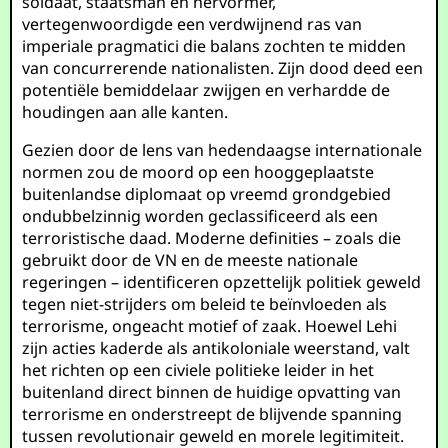
soldaat, staatsman en hervormer,
vertegenwoordigde een verdwijnend ras van
imperiale pragmatici die balans zochten te midden
van concurrerende nationalisten. Zijn dood deed een
potentiële bemiddelaar zwijgen en verhardde de
houdingen aan alle kanten.
Gezien door de lens van hedendaagse internationale
normen zou de moord op een hooggeplaatste
buitenlandse diplomaat op vreemd grondgebied
ondubbelzinnig worden geclassificeerd als een
terroristische daad. Moderne definities – zoals die
gebruikt door de VN en de meeste nationale
regeringen – identificeren opzettelijk politiek geweld
tegen niet-strijders om beleid te beïnvloeden als
terrorisme, ongeacht motief of zaak. Hoewel Lehi
zijn acties kaderde als antikoloniale weerstand, valt
het richten op een civiele politieke leider in het
buitenland direct binnen de huidige opvatting van
terrorisme en onderstreept de blijvende spanning
tussen revolutionair geweld en morele legitimiteit.