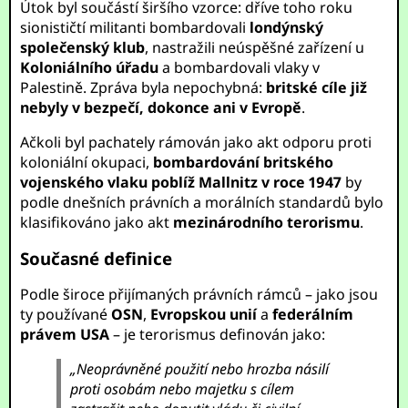
Útok byl součástí širšího vzorce: dříve toho roku
sionističtí militanti bombardovali
londýnský
společenský klub
, nastražili neúspěšné zařízení u
Koloniálního úřadu
a bombardovali vlaky v
Palestině. Zpráva byla nepochybná:
britské cíle již
nebyly v bezpečí, dokonce ani v Evropě
.
Ačkoli byl pachately rámován jako akt odporu proti
koloniální okupaci,
bombardování britského
vojenského vlaku poblíž Mallnitz v roce 1947
by
podle dnešních právních a morálních standardů bylo
klasifikováno jako akt
mezinárodního terorismu
.
Současné definice
Podle široce přijímaných právních rámců – jako jsou
ty používané
OSN
,
Evropskou unií
a
federálním
právem USA
– je terorismus definován jako:
„Neoprávněné použití nebo hrozba násilí
proti osobám nebo majetku s cílem