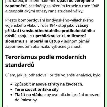
pachatelů, incident nakonec
upadl do veřejného
zapomnění
, zastíněný založením Izraele v roce 1948
a geopolitickými otřesy rané studené války.
Přesto bombardování londýnského–villachského
vojenského vlaku v roce 1947 stojí jako
vzácný
příklad transkontinentálního protikoloniálního
násilí
, spojující
uprchlickou krizi
,
militantní
sionismus
a
imperiální ústup
v jednom téměř
zapomenutém okamžiku výbušné jasnosti.
Terorismus podle moderních
standardů
Cílem, jak jej odhadovali britští vojenští analytici, bylo:
Způsobit
masové ztráty na životech
.
Terorizovat britské síly
.
Tlačit na vládu
, aby uvolnila imigrační omezení
do Palestiny.