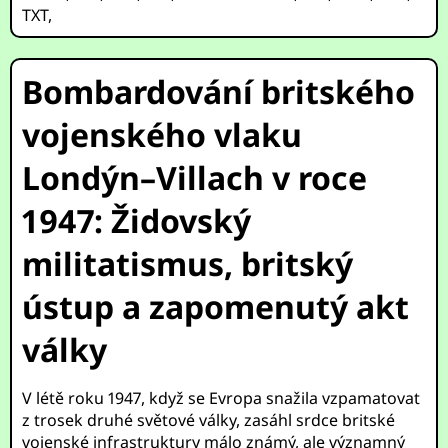
TXT
,
Bombardování britského
vojenského vlaku
Londýn–Villach v roce
1947: Židovský
militatismus, britský
ústup a zapomenutý akt
války
V létě roku 1947, když se Evropa snažila vzpamatovat
z trosek druhé světové války, zasáhl srdce britské
vojenské infrastruktury málo známý, ale významný