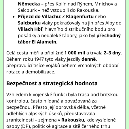
Německa
– přes Kolín nad Rýnem, Mnichov a
Salcburk – než vstoupili do Rakouska.
Příjezd do Villachu
: Z
Klagenfurtu
nebo
Salcburku
vlaky pokračovaly na jih přes Alpy do
Villach Hbf
, hlavního distribučního bodu pro
posádky a nedaleké tábory, jako byl
přechodný
tábor El Alamein
.
Celá cesta měřila přibližně
1 000 mil
a trvala
2–3 dny
.
Během roku 1947 tyto vlaky jezdily
denně
,
přepravující tisíce vojáků během vrcholných období
rotace a demobilizace.
Bezpečnost a strategická hodnota
Vzhledem k vojenské funkci byla trasa pod britskou
kontrolou, často hlídaná a považovaná za
bezpečnou. Přesto její obrovská délka, včetně
odlehlých alpských úseků, představovala
zranitelnosti – zejména v
Rakousku
, kde vysídlené
osoby (DP), politické agitace a sítě černého trhu