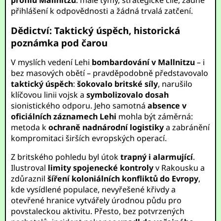
profilu Mallnitzu
: malé týmy, strategické cíle, žádné
přihlášení k odpovědnosti a žádná trvalá zatčení.
Dědictví: Taktický úspěch, historická
poznámka pod čarou
V myslích vedení Lehi
bombardování v Mallnitzu
– i
bez masových obětí – pravděpodobně představovalo
taktický úspěch
:
šokovalo britské síly
, narušilo
klíčovou linii vojsk a
symbolizovalo dosah
sionistického odporu. Jeho samotná
absence v
oficiálních záznamech Lehi
mohla být záměrná:
metoda k
ochraně nadnárodní logistiky
a zabránění
kompromitaci širších evropských operací.
Z britského pohledu byl útok
trapný i alarmující
.
Ilustroval
limity spojenecké kontroly
v Rakousku a
zdůraznil
šíření koloniálních konfliktů do Evropy
,
kde vysídlené populace, nevyřešené křivdy a
otevřené hranice vytvářely úrodnou půdu pro
povstaleckou aktivitu. Přesto, bez potvrzených