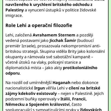
navrženého k urychlení britského odchodu z
Palestiny
a vynucení ústupků v politice židovské
imigrace.
Role Lehi a operační filozofie
Lehi, založená
Avrahamem Sternem
a později
vedená postavami jako
Jicchak Šamir
(budoucí
premiér Izraele), prosazovala nekompromisní anti-
britskou strategii. Skupina viděla Brity jako koloniální
okupanty a rámovala své sabotážní kampaně –
včetně útoků na vlaky, policejní stanice a
diplomatická místa – jako akty
protikoloniálního
odporu
.
Na rozdíl od umírněnější
Haganah
nebo dokonce
nacionalistické
Irgun
věřila Lehi v
cílení na britské
zájmy kdekoliv existovaly
– nejen v Palestině. Jejich
podzemní buňky operovaly v
Itálii, Francii,
Německu a Spojeném království
, často
spolupracující s sympatizujícími prvky v
židovských