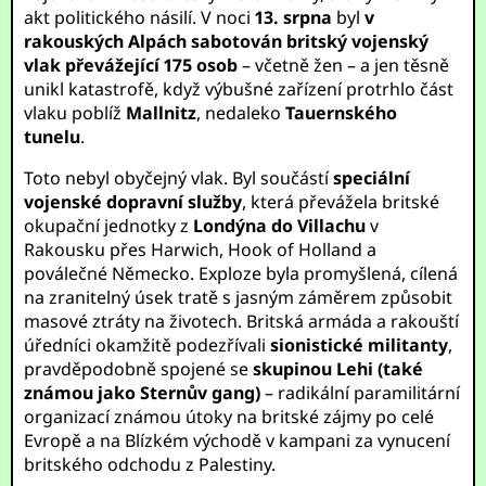
akt politického násilí. V noci
13. srpna
byl
v
rakouských Alpách sabotován britský vojenský
vlak převážející 175 osob
– včetně žen – a jen těsně
unikl katastrofě, když výbušné zařízení protrhlo část
vlaku poblíž
Mallnitz
, nedaleko
Tauernského
tunelu
.
Toto nebyl obyčejný vlak. Byl součástí
speciální
vojenské dopravní služby
, která převážela britské
okupační jednotky z
Londýna do Villachu
v
Rakousku přes Harwich, Hook of Holland a
poválečné Německo. Exploze byla promyšlená, cílená
na zranitelný úsek tratě s jasným záměrem způsobit
masové ztráty na životech. Britská armáda a rakouští
úředníci okamžitě podezřívali
sionistické militanty
,
pravděpodobně spojené se
skupinou Lehi (také
známou jako Sternův gang)
– radikální paramilitární
organizací známou útoky na britské zájmy po celé
Evropě a na Blízkém východě v kampani za vynucení
britského odchodu z Palestiny.