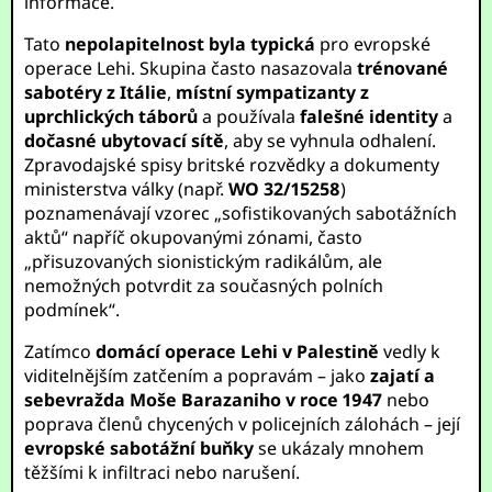
informace.
Tato
nepolapitelnost byla typická
pro evropské
operace Lehi. Skupina často nasazovala
trénované
sabotéry z Itálie
,
místní sympatizanty z
uprchlických táborů
a používala
falešné identity
a
dočasné ubytovací sítě
, aby se vyhnula odhalení.
Zpravodajské spisy britské rozvědky a dokumenty
ministerstva války (např.
WO 32/15258
)
poznamenávají vzorec „sofistikovaných sabotážních
aktů“ napříč okupovanými zónami, často
„přisuzovaných sionistickým radikálům, ale
nemožných potvrdit za současných polních
podmínek“.
Zatímco
domácí operace Lehi v Palestině
vedly k
viditelnějším zatčením a popravám – jako
zajatí a
sebevražda Moše Barazaniho v roce 1947
nebo
poprava členů chycených v policejních zálohách – její
evropské sabotážní buňky
se ukázaly mnohem
těžšími k infiltraci nebo narušení.