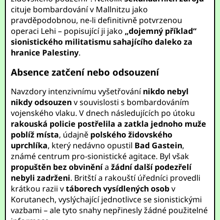
cituje bombardování v Mallnitzu jako
pravděpodobnou, ne-li definitivně potvrzenou
operaci Lehi – popisující ji jako
„dojemný příklad“
sionistického militatismu sahajícího daleko za
hranice Palestiny
.
Absence zatčení nebo odsouzení
Navzdory intenzivnímu vyšetřování
nikdo nebyl
nikdy odsouzen
v souvislosti s bombardováním
vojenského vlaku. V dnech následujících po útoku
rakouská policie postřelila a zatkla jednoho muže
poblíž místa
, údajně
polského židovského
uprchlíka
, který nedávno opustil
Bad Gastein
,
známé centrum pro-sionistické agitace. Byl však
propuštěn bez obvinění
a
žádní další podezřelí
nebyli zadrženi
. Britští a rakouští úředníci provedli
krátkou razii v
táborech vysídlených osob
v
Korutanech, vyslýchající jednotlivce se sionistickými
vazbami – ale tyto snahy nepřinesly žádné použitelné