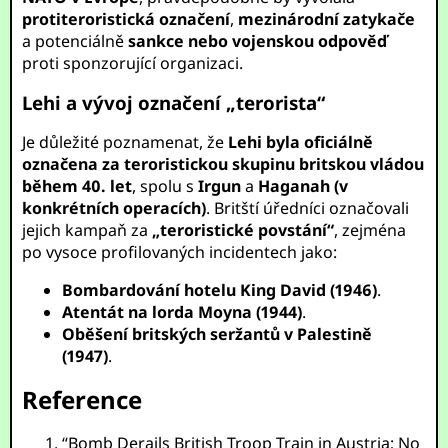
protiteroristická označení
,
mezinárodní zatykače
a potenciálně
sankce nebo vojenskou odpověď
proti sponzorující organizaci.
Lehi a vývoj označení „terorista“
Je důležité poznamenat, že
Lehi byla oficiálně
označena za teroristickou skupinu
britskou vládou
během 40. let
, spolu s
Irgun
a
Haganah (v
konkrétních operacích)
. Britští úředníci označovali
jejich kampaň za
„teroristické povstání“
, zejména
po vysoce profilovaných incidentech jako:
Bombardování hotelu King David (1946)
.
Atentát na lorda Moyna (1944)
.
Oběšení britských seržantů v Palestině
(1947)
.
Reference
“Bomb Derails British Troop Train in Austria; No