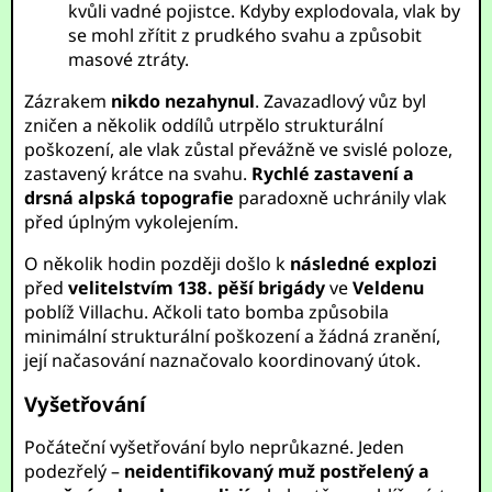
kvůli vadné pojistce. Kdyby explodovala, vlak by
se mohl zřítit z prudkého svahu a způsobit
masové ztráty.
Zázrakem
nikdo nezahynul
. Zavazadlový vůz byl
zničen a několik oddílů utrpělo strukturální
poškození, ale vlak zůstal převážně ve svislé poloze,
zastavený krátce na svahu.
Rychlé zastavení a
drsná alpská topografie
paradoxně uchránily vlak
před úplným vykolejením.
O několik hodin později došlo k
následné explozi
před
velitelstvím 138. pěší brigády
ve
Veldenu
poblíž Villachu. Ačkoli tato bomba způsobila
minimální strukturální poškození a žádná zranění,
její načasování naznačovalo koordinovaný útok.
Vyšetřování
Počáteční vyšetřování bylo neprůkazné. Jeden
podezřelý –
neidentifikovaný muž postřelený a