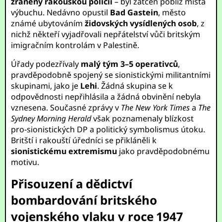
zraněný rakouskou policií
– byl zatčen poblíž místa
výbuchu. Nedávno opustil
Bad Gastein
, město
známé ubytováním
židovských vysídlených osob
, z
nichž někteří vyjadřovali nepřátelství vůči britským
imigračním kontrolám v Palestině.
Úřady podezřívaly
malý tým 3–5 operativců
,
pravděpodobně spojený se sionistickými militantními
skupinami, jako je
Lehi
. Žádná skupina se k
odpovědnosti nepřihlásila a žádná obvinění nebyla
vznesena. Současné zprávy v
The New York Times
a
The
Sydney Morning Herald
však poznamenaly blízkost
pro-sionistických DP a politický symbolismus útoku.
Britští i rakouští úředníci se přikláněli k
sionistickému extremismu
jako pravděpodobnému
motivu.
Přisouzení a dědictví
bombardování britského
vojenského vlaku v roce 1947