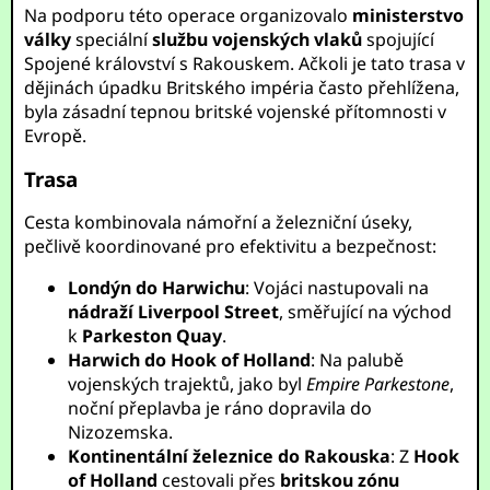
Na podporu této operace organizovalo
ministerstvo
války
speciální
službu vojenských vlaků
spojující
Spojené království s Rakouskem. Ačkoli je tato trasa v
dějinách úpadku Britského impéria často přehlížena,
byla zásadní tepnou britské vojenské přítomnosti v
Evropě.
Trasa
Cesta kombinovala námořní a železniční úseky,
pečlivě koordinované pro efektivitu a bezpečnost:
Londýn do Harwichu
: Vojáci nastupovali na
nádraží Liverpool Street
, směřující na východ
k
Parkeston Quay
.
Harwich do Hook of Holland
: Na palubě
vojenských trajektů, jako byl
Empire Parkestone
,
noční přeplavba je ráno dopravila do
Nizozemska.
Kontinentální železnice do Rakouska
: Z
Hook
of Holland
cestovali přes
britskou zónu