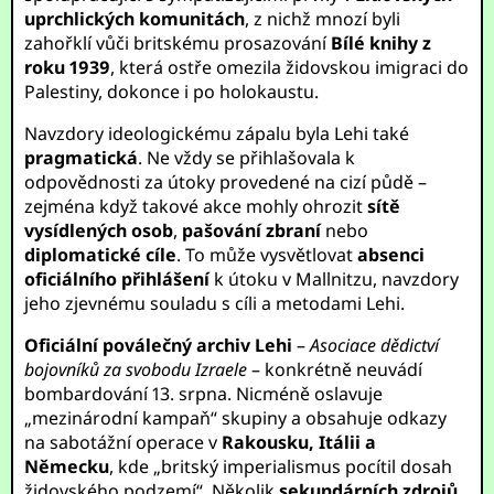
uprchlických komunitách
, z nichž mnozí byli
zahořklí vůči britskému prosazování
Bílé knihy z
roku 1939
, která ostře omezila židovskou imigraci do
Palestiny, dokonce i po holokaustu.
Navzdory ideologickému zápalu byla Lehi také
pragmatická
. Ne vždy se přihlašovala k
odpovědnosti za útoky provedené na cizí půdě –
zejména když takové akce mohly ohrozit
sítě
vysídlených osob
,
pašování zbraní
nebo
diplomatické cíle
. To může vysvětlovat
absenci
oficiálního přihlášení
k útoku v Mallnitzu, navzdory
jeho zjevnému souladu s cíli a metodami Lehi.
Oficiální poválečný archiv Lehi
–
Asociace dědictví
bojovníků za svobodu Izraele
– konkrétně neuvádí
bombardování 13. srpna. Nicméně oslavuje
„mezinárodní kampaň“ skupiny a obsahuje odkazy
na sabotážní operace v
Rakousku, Itálii a
Německu
, kde „britský imperialismus pocítil dosah
židovského podzemí“. Několik
sekundárních zdrojů