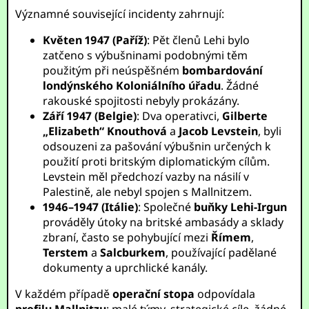
Významné související incidenty zahrnují:
Květen 1947 (Paříž)
: Pět členů Lehi bylo
zatčeno s výbušninami podobnými těm
použitým při neúspěšném
bombardování
londýnského Koloniálního úřadu
. Žádné
rakouské spojitosti nebyly prokázány.
Září 1947 (Belgie)
: Dva operativci,
Gilberte
„Elizabeth“ Knouthová
a
Jacob Levstein
, byli
odsouzeni za pašování výbušnin určených k
použití proti britským diplomatickým cílům.
Levstein měl předchozí vazby na násilí v
Palestině, ale nebyl spojen s Mallnitzem.
1946–1947 (Itálie)
: Společné
buňky Lehi-Irgun
prováděly útoky na britské ambasády a sklady
zbraní, často se pohybující mezi
Římem
,
Terstem
a
Salcburkem
, používající padělané
dokumenty a uprchlické kanály.
V každém případě
operační stopa
odpovídala