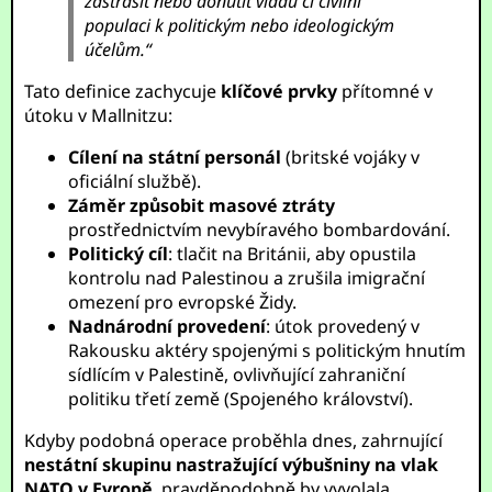
zastrašit nebo donutit vládu či civilní
populaci k politickým nebo ideologickým
účelům.“
Tato definice zachycuje
klíčové prvky
přítomné v
útoku v Mallnitzu:
Cílení na státní personál
(britské vojáky v
oficiální službě).
Záměr způsobit masové ztráty
prostřednictvím nevybíravého bombardování.
Politický cíl
: tlačit na Británii, aby opustila
kontrolu nad Palestinou a zrušila imigrační
omezení pro evropské Židy.
Nadnárodní provedení
: útok provedený v
Rakousku aktéry spojenými s politickým hnutím
sídlícím v Palestině, ovlivňující zahraniční
politiku třetí země (Spojeného království).
Kdyby podobná operace proběhla dnes, zahrnující
nestátní skupinu nastražující výbušniny na vlak
NATO v Evropě
, pravděpodobně by vyvolala