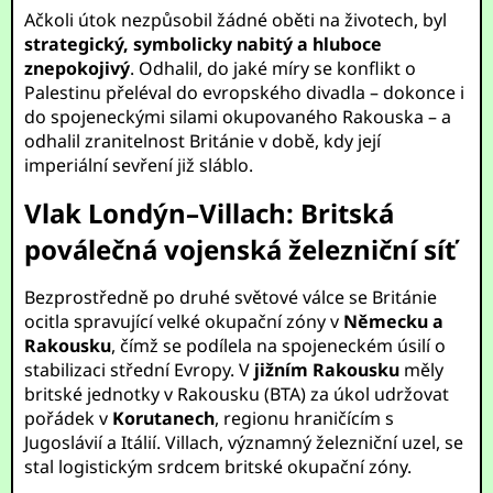
Ačkoli útok nezpůsobil žádné oběti na životech, byl
strategický, symbolicky nabitý a hluboce
znepokojivý
. Odhalil, do jaké míry se konflikt o
Palestinu přeléval do evropského divadla – dokonce i
do spojeneckými silami okupovaného Rakouska – a
odhalil zranitelnost Británie v době, kdy její
imperiální sevření již sláblo.
Vlak Londýn–Villach: Britská
poválečná vojenská železniční síť
Bezprostředně po druhé světové válce se Británie
ocitla spravující velké okupační zóny v
Německu a
Rakousku
, čímž se podílela na spojeneckém úsilí o
stabilizaci střední Evropy. V
jižním Rakousku
měly
britské jednotky v Rakousku (BTA) za úkol udržovat
pořádek v
Korutanech
, regionu hraničícím s
Jugoslávií a Itálií. Villach, významný železniční uzel, se
stal logistickým srdcem britské okupační zóny.