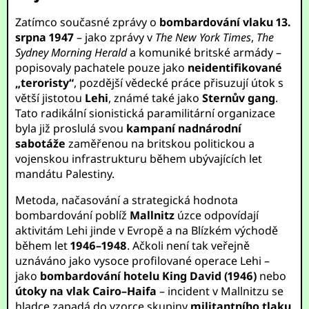
Zatímco současné zprávy o
bombardování vlaku 13.
srpna 1947
– jako zprávy v
The New York Times
,
The
Sydney Morning Herald
a komuniké britské armády –
popisovaly pachatele pouze jako
neidentifikované
„teroristy“
, pozdější vědecké práce přisuzují útok s
větší jistotou
Lehi
, známé také jako
Sternův gang
.
Tato radikální sionistická paramilitární organizace
byla již proslulá svou
kampaní nadnárodní
sabotáže
zaměřenou na britskou politickou a
vojenskou infrastrukturu během ubývajících let
mandátu Palestiny.
Metoda, načasování a strategická hodnota
bombardování poblíž
Mallnitz
úzce odpovídají
aktivitám Lehi jinde v Evropě a na Blízkém východě
během let
1946–1948
. Ačkoli není tak veřejně
uznáváno jako vysoce profilované operace Lehi –
jako
bombardování hotelu King David (1946)
nebo
útoky na vlak Cairo–Haifa
– incident v Mallnitzu se
hladce zapadá do vzorce skupiny
militantního tlaku