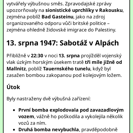
vytvářely výbušnou směs. Zpravodajské zprávy
upozorňovaly na
sionistické uprchlíky v Rakousku
,
zejména poblíž
Bad Gasteinu
, jako na zdroj
organizovaného odporu vůči britské politice –
zejména ohledně židovské imigrace do Palestiny.
13. srpna 1947: Sabotáž v Alpách
Přibližně v
22:30
v noci
13. srpna
projížděl vojenský
vlak úzkým horským úsekem tratě
tři míle jižně od
Mallnitz
, poblíž
Tauernského tunelu
, když byl
zasažen bombou zakopanou pod kolejovým ložem.
Útok
Byly nastraženy dvě výbušná zařízení:
První bomba explodovala pod zavazadlovým
vozem
, vážně ho poškodila a vykolejila několik
vozů za ním.
Druhá bomba nevybuchla
, pravděpodobně