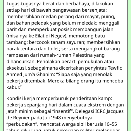
Tugas-tugasnya berat dan berbahaya, dilakukan
setiap hari di bawah pengawasan bersenjata:
membersihkan medan perang dari mayat, puing,
dan bahan peledak yang belum meledak; menggali
parit dan memperkuat posisi; membangun jalan
(misalnya ke Eilat di Negev); memotong batu
tambang; bercocok tanam sayuran; membersihkan
barak tentara dan toilet; serta mengangkut barang
rampasan dari rumah-rumah Palestina yang
dihancurkan. Penolakan berarti pemukulan atau
eksekusi, sebagaimana diceritakan penyintas Tewfic
Ahmed Jum’a Ghanim: “Siapa saja yang menolak
bekerja ditembak. Mereka bilang orang itu mencoba
kabur.”
Kondisi kerja memperburuk penderitaan kamp:
bekerja sepanjang hari dalam cuaca ekstrem dengan
jatah minim sebagai “insentif”. Delegasi ICRC Jacques
de Reynier pada Juli 1948 menyebutnya
“perbudakan”, mencatat warga sipil berusia 16–55
tahun dikurung untuk pekerjaan militer, melanggar