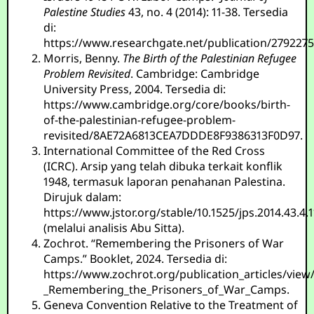
Palestine Studies
43, no. 4 (2014): 11-38. Tersedia
di:
https://www.researchgate.net/publication/279227
Morris, Benny.
The Birth of the Palestinian Refugee
Problem Revisited
. Cambridge: Cambridge
University Press, 2004. Tersedia di:
https://www.cambridge.org/core/books/birth-
of-the-palestinian-refugee-problem-
revisited/8AE72A6813CEA7DDDE8F9386313F0D97.
International Committee of the Red Cross
(ICRC). Arsip yang telah dibuka terkait konflik
1948, termasuk laporan penahanan Palestina.
Dirujuk dalam:
https://www.jstor.org/stable/10.1525/jps.2014.43.4.1
(melalui analisis Abu Sitta).
Zochrot. “Remembering the Prisoners of War
Camps.” Booklet, 2024. Tersedia di:
https://www.zochrot.org/publication_articles/view
_Remembering_the_Prisoners_of_War_Camps.
Geneva Convention Relative to the Treatment of