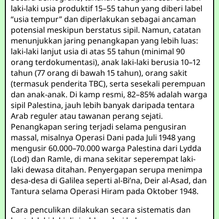
laki-laki usia produktif 15–55 tahun yang diberi label
“usia tempur” dan diperlakukan sebagai ancaman
potensial meskipun berstatus sipil. Namun, catatan
menunjukkan jaring penangkapan yang lebih luas:
laki-laki lanjut usia di atas 55 tahun (minimal 90
orang terdokumentasi), anak laki-laki berusia 10–12
tahun (77 orang di bawah 15 tahun), orang sakit
(termasuk penderita TBC), serta sesekali perempuan
dan anak-anak. Di kamp resmi, 82–85% adalah warga
sipil Palestina, jauh lebih banyak daripada tentara
Arab reguler atau tawanan perang sejati.
Penangkapan sering terjadi selama pengusiran
massal, misalnya Operasi Dani pada Juli 1948 yang
mengusir 60.000–70.000 warga Palestina dari Lydda
(Lod) dan Ramle, di mana sekitar seperempat laki-
laki dewasa ditahan. Penyergapan serupa menimpa
desa-desa di Galilea seperti al-Bi’na, Deir al-Asad, dan
Tantura selama Operasi Hiram pada Oktober 1948.
Cara penculikan dilakukan secara sistematis dan