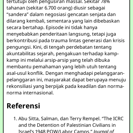
tertutupi oleh pengusiran massal. Sekitar 78%
tahanan (sekitar 6.700 orang) diusir sebagai
“sandera” dalam negosiasi gencatan senjata dan
dilarang kembali, sementara yang lain dibebaskan
secara bertahap. Episode ini tidak hanya
menyebabkan penderitaan langsung, tetapi juga
berkontribusi pada trauma lintas generasi dan krisis
pengungsi. Kini, di tengah perdebatan tentang
akuntabilitas sejarah, pengakuan terhadap kamp-
kamp ini melalui arsip-arsip yang telah dibuka
membantu pemahaman yang lebih utuh tentang
asal-usul konflik. Dengan menghadapi pelanggaran-
pelanggaran ini, masyarakat dapat berupaya menuju
rekonsiliasi yang berpijak pada keadilan dan norma-
norma internasional.
Referensi
Abu Sitta, Salman, dan Terry Rempel. “The ICRC
and the Detention of Palestinian Civilians in
Israel’s 1948 POW/Labor Camps.”
Journal of