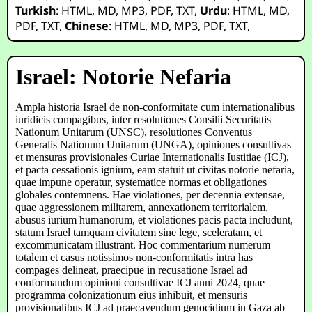
Turkish
:
HTML
,
MD
,
MP3
,
PDF
,
TXT
,
Urdu
:
HTML
,
MD
,
PDF
,
TXT
,
Chinese
:
HTML
,
MD
,
MP3
,
PDF
,
TXT
,
Israel: Notorie Nefaria
Ampla historia Israel de non-conformitate cum internationalibus
iuridicis compagibus, inter resolutiones Consilii Securitatis
Nationum Unitarum (UNSC), resolutiones Conventus
Generalis Nationum Unitarum (UNGA), opiniones consultivas
et mensuras provisionales Curiae Internationalis Iustitiae (ICJ),
et pacta cessationis ignium, eam statuit ut civitas notorie nefaria,
quae impune operatur, systematice normas et obligationes
globales contemnens. Hae violationes, per decennia extensae,
quae aggressionem militarem, annexationem territorialem,
abusus iurium humanorum, et violationes pacis pacta includunt,
statum Israel tamquam civitatem sine lege, sceleratam, et
excommunicatam illustrant. Hoc commentarium numerum
totalem et casus notissimos non-conformitatis intra has
compages delineat, praecipue in recusatione Israel ad
conformandum opinioni consultivae ICJ anni 2024, quae
programma colonizationum eius inhibuit, et mensuris
provisionalibus ICJ ad praecavendum genocidium in Gaza ab