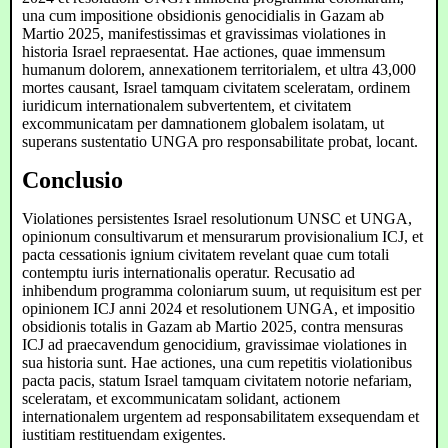
una cum impositione obsidionis genocidialis in Gazam ab
Martio 2025, manifestissimas et gravissimas violationes in
historia Israel repraesentat. Hae actiones, quae immensum
humanum dolorem, annexationem territorialem, et ultra 43,000
mortes causant, Israel tamquam civitatem sceleratam, ordinem
iuridicum internationalem subvertentem, et civitatem
excommunicatam per damnationem globalem isolatam, ut
superans sustentatio UNGA pro responsabilitate probat, locant.
Conclusio
Violationes persistentes Israel resolutionum UNSC et UNGA,
opinionum consultivarum et mensurarum provisionalium ICJ, et
pacta cessationis ignium civitatem revelant quae cum totali
contemptu iuris internationalis operatur. Recusatio ad
inhibendum programma coloniarum suum, ut requisitum est per
opinionem ICJ anni 2024 et resolutionem UNGA, et impositio
obsidionis totalis in Gazam ab Martio 2025, contra mensuras
ICJ ad praecavendum genocidium, gravissimae violationes in
sua historia sunt. Hae actiones, una cum repetitis violationibus
pacta pacis, statum Israel tamquam civitatem notorie nefariam,
sceleratam, et excommunicatam solidant, actionem
internationalem urgentem ad responsabilitatem exsequendam et
iustitiam restituendam exigentes.