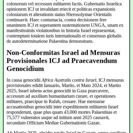
colonorum vel recessum militarem factis. Gubernatio Israelica
opinionem ICJ ut invalidam reiecit et politicas expansionis
coloniarum et alterationis status Hierosolymae Orientalis
continuavit. Haec contumacia, contra decisionem fere
unanimem ICJ et superantem sustentationem UNGA, unam ex
manifestissimis violationibus in historia Israel repraesentat,
contemptum totalem iuris internationalis et consensus globalis
de autodeterminatione Palaestina demonstrans.
Non-Conformitas Israel ad Mensuras
Provisionales ICJ ad Praecavendum
Genocidium
In causa genocidii
Africa Australis contra Israel
, ICJ mensuras
provisionales edidit Ianuario, Martio, et Maio 2024, et Martio
2025, Israel iubens actus genocidii in Gaza praecavere,
accessum ad auxilium humanitarium curare, et operationes
militares, praecipue in Rafah, cessare. Hae mensurae
accusationibus genocidii inter expeditionem militarem Israel
responderunt, quae plus quam 43,000 mortes Palaestinas et
75,577 vulneratos usque ad initium anni 2025 causavit,
secundum Officium Mediae Gubernationis Gazae.
Ab Martio 2025, obsidio totalis Israel in Gazam, omne auxilium