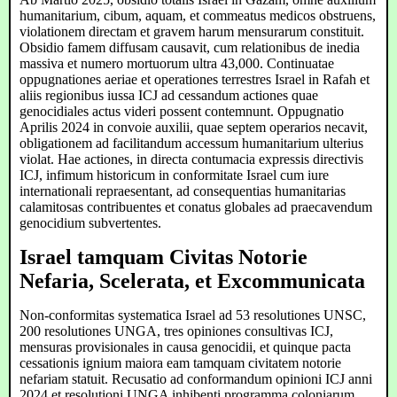
humanitarium, cibum, aquam, et commeatus medicos obstruens,
violationem directam et gravem harum mensurarum constituit.
Obsidio famem diffusam causavit, cum relationibus de inedia
massiva et numero mortuorum ultra 43,000. Continuatae
oppugnationes aeriae et operationes terrestres Israel in Rafah et
aliis regionibus iussa ICJ ad cessandum actiones quae
genocidiales actus videri possent contemnunt. Oppugnatio
Aprilis 2024 in convoie auxilii, quae septem operarios necavit,
obligationem ad facilitandum accessum humanitarium ulterius
violat. Hae actiones, in directa contumacia expressis directivis
ICJ, infimum historicum in conformitate Israel cum iure
internationali repraesentant, ad consequentias humanitarias
calamitosas contribuentes et conatus globales ad praecavendum
genocidium subvertentes.
Israel tamquam Civitas Notorie
Nefaria, Scelerata, et Excommunicata
Non-conformitas systematica Israel ad 53 resolutiones UNSC,
200 resolutiones UNGA, tres opiniones consultivas ICJ,
mensuras provisionales in causa genocidii, et quinque pacta
cessationis ignium maiora eam tamquam civitatem notorie
nefariam statuit. Recusatio ad conformandum opinioni ICJ anni
2024 et resolutioni UNGA inhibenti programma coloniarum,