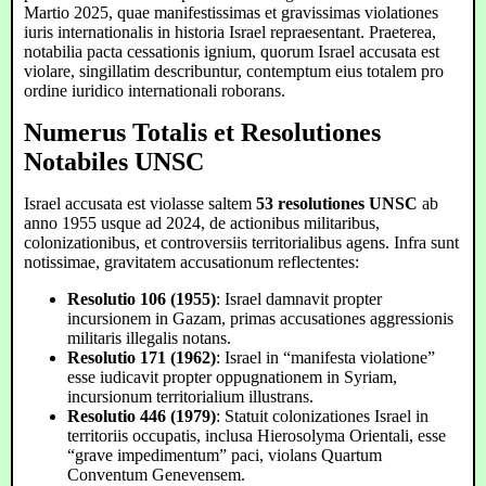
Martio 2025, quae manifestissimas et gravissimas violationes
iuris internationalis in historia Israel repraesentant. Praeterea,
notabilia pacta cessationis ignium, quorum Israel accusata est
violare, singillatim describuntur, contemptum eius totalem pro
ordine iuridico internationali roborans.
Numerus Totalis et Resolutiones
Notabiles UNSC
Israel accusata est violasse saltem
53 resolutiones UNSC
ab
anno 1955 usque ad 2024, de actionibus militaribus,
colonizationibus, et controversiis territorialibus agens. Infra sunt
notissimae, gravitatem accusationum reflectentes:
Resolutio 106 (1955)
: Israel damnavit propter
incursionem in Gazam, primas accusationes aggressionis
militaris illegalis notans.
Resolutio 171 (1962)
: Israel in “manifesta violatione”
esse iudicavit propter oppugnationem in Syriam,
incursionum territorialium illustrans.
Resolutio 446 (1979)
: Statuit colonizationes Israel in
territoriis occupatis, inclusa Hierosolyma Orientali, esse
“grave impedimentum” paci, violans Quartum
Conventum Genevensem.