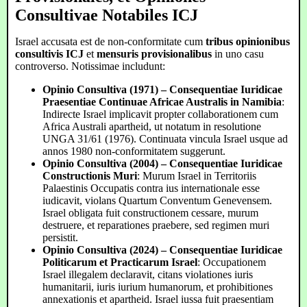
Consultivae Notabiles ICJ
Israel accusata est de non-conformitate cum
tribus opinionibus
consultivis ICJ
et
mensuris provisionalibus
in uno casu
controverso. Notissimae includunt:
Opinio Consultiva (1971) – Consequentiae Iuridicae
Praesentiae Continuae Africae Australis in Namibia
:
Indirecte Israel implicavit propter collaborationem cum
Africa Australi apartheid, ut notatum in resolutione
UNGA 31/61 (1976). Continuata vincula Israel usque ad
annos 1980 non-conformitatem suggerunt.
Opinio Consultiva (2004) – Consequentiae Iuridicae
Constructionis Muri
: Murum Israel in Territoriis
Palaestinis Occupatis contra ius internationale esse
iudicavit, violans Quartum Conventum Genevensem.
Israel obligata fuit constructionem cessare, murum
destruere, et reparationes praebere, sed regimen muri
persistit.
Opinio Consultiva (2024) – Consequentiae Iuridicae
Politicarum et Practicarum Israel
: Occupationem
Israel illegalem declaravit, citans violationes iuris
humanitarii, iuris iurium humanorum, et prohibitiones
annexationis et apartheid. Israel iussa fuit praesentiam