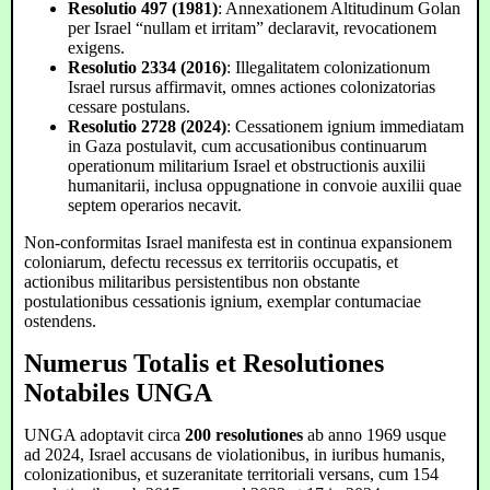
Resolutio 497 (1981)
: Annexationem Altitudinum Golan
per Israel “nullam et irritam” declaravit, revocationem
exigens.
Resolutio 2334 (2016)
: Illegalitatem colonizationum
Israel rursus affirmavit, omnes actiones colonizatorias
cessare postulans.
Resolutio 2728 (2024)
: Cessationem ignium immediatam
in Gaza postulavit, cum accusationibus continuarum
operationum militarium Israel et obstructionis auxilii
humanitarii, inclusa oppugnatione in convoie auxilii quae
septem operarios necavit.
Non-conformitas Israel manifesta est in continua expansionem
coloniarum, defectu recessus ex territoriis occupatis, et
actionibus militaribus persistentibus non obstante
postulationibus cessationis ignium, exemplar contumaciae
ostendens.
Numerus Totalis et Resolutiones
Notabiles UNGA
UNGA adoptavit circa
200 resolutiones
ab anno 1969 usque
ad 2024, Israel accusans de violationibus, in iuribus humanis,
colonizationibus, et suzeranitate territoriali versans, cum 154