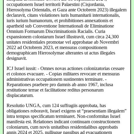
occupationem Israel territorii Palaestini (Cisjordania,
Hierosolyma Orientalis, et Gaza ante Octobrem 2023) illegalem
declaravit, citans violationes iuris humanitarii internationalis,
iuris iurium humanorum, et prohibitiones annexationis et
apartheid sub Conventione Internationali de Eliminatione
Omnium Formarum Discriminationis Racialis. Curia
expansionem coloniarum Israel illustravit, cum circa 24,300
unitates residentiales promotae vel approbatae ab Novembri
2022 ad Octobrem 2023, et mensuras compositionem
demographicam Hierosolymae alterantes ut actus illegales
designavit.
ICJ Israel iussit: - Omnes novas actiones colonizatorias cessare
et colonos evacuare. - Copias militares revocare et mensuras
administrativas occupationem sustinentes terminare. -
Reparationes praebere pro damnis ab anno 1967, inclusa
restitutione terrae et facilitatione reditus personarum
displacatarum.
Resolutio UNGA, cum 124 suffragiis approbata, has
obligationes roboravit, Israel exigens ut “praesentiam illegalem”
intra tempus specificatum terminaret. Non-conformitas Israel
manifesta est. Relationes indicant continuam constructionem
coloniarum, cum novis unitatibus residentialibus approbatis
annis 2024 et 2025, nullisque passibus ad evacuationem