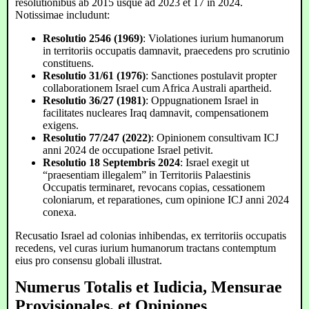
resolutionibus ab 2015 usque ad 2023 et 17 in 2024.
Notissimae includunt:
Resolutio 2546 (1969)
: Violationes iurium humanorum
in territoriis occupatis damnavit, praecedens pro scrutinio
constituens.
Resolutio 31/61 (1976)
: Sanctiones postulavit propter
collaborationem Israel cum Africa Australi apartheid.
Resolutio 36/27 (1981)
: Oppugnationem Israel in
facilitates nucleares Iraq damnavit, compensationem
exigens.
Resolutio 77/247 (2022)
: Opinionem consultivam ICJ
anni 2024 de occupatione Israel petivit.
Resolutio 18 Septembris 2024
: Israel exegit ut
“praesentiam illegalem” in Territoriis Palaestinis
Occupatis terminaret, revocans copias, cessationem
coloniarum, et reparationes, cum opinione ICJ anni 2024
conexa.
Recusatio Israel ad colonias inhibendas, ex territoriis occupatis
recedens, vel curas iurium humanorum tractans contemptum
eius pro consensu globali illustrat.
Numerus Totalis et Iudicia, Mensurae
Provisionales, et Opiniones