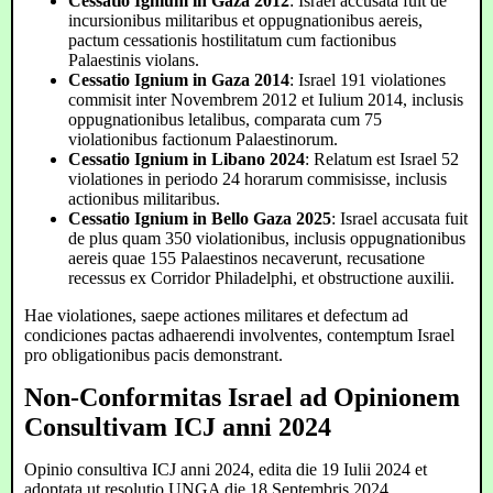
Cessatio Ignium in Gaza 2012
: Israel accusata fuit de
incursionibus militaribus et oppugnationibus aereis,
pactum cessationis hostilitatum cum factionibus
Palaestinis violans.
Cessatio Ignium in Gaza 2014
: Israel 191 violationes
commisit inter Novembrem 2012 et Iulium 2014, inclusis
oppugnationibus letalibus, comparata cum 75
violationibus factionum Palaestinorum.
Cessatio Ignium in Libano 2024
: Relatum est Israel 52
violationes in periodo 24 horarum commisisse, inclusis
actionibus militaribus.
Cessatio Ignium in Bello Gaza 2025
: Israel accusata fuit
de plus quam 350 violationibus, inclusis oppugnationibus
aereis quae 155 Palaestinos necaverunt, recusatione
recessus ex Corridor Philadelphi, et obstructione auxilii.
Hae violationes, saepe actiones militares et defectum ad
condiciones pactas adhaerendi involventes, contemptum Israel
pro obligationibus pacis demonstrant.
Non-Conformitas Israel ad Opinionem
Consultivam ICJ anni 2024
Opinio consultiva ICJ anni 2024, edita die 19 Iulii 2024 et
adoptata ut resolutio UNGA die 18 Septembris 2024,