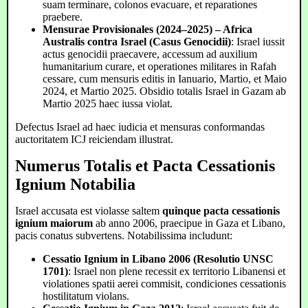
suam terminare, colonos evacuare, et reparationes
praebere.
Mensurae Provisionales (2024–2025) – Africa
Australis contra Israel (Casus Genocidii)
: Israel iussit
actus genocidii praecavere, accessum ad auxilium
humanitarium curare, et operationes militares in Rafah
cessare, cum mensuris editis in Ianuario, Martio, et Maio
2024, et Martio 2025. Obsidio totalis Israel in Gazam ab
Martio 2025 haec iussa violat.
Defectus Israel ad haec iudicia et mensuras conformandas
auctoritatem ICJ reiciendam illustrat.
Numerus Totalis et Pacta Cessationis
Ignium Notabilia
Israel accusata est violasse saltem
quinque pacta cessationis
ignium maiorum
ab anno 2006, praecipue in Gaza et Libano,
pacis conatus subvertens. Notabilissima includunt:
Cessatio Ignium in Libano 2006 (Resolutio UNSC
1701)
: Israel non plene recessit ex territorio Libanensi et
violationes spatii aerei commisit, condiciones cessationis
hostilitatum violans.