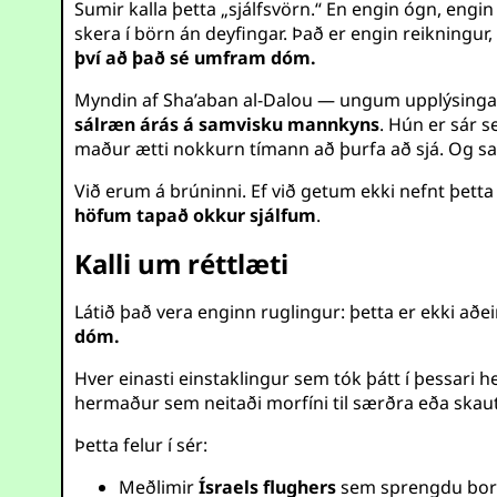
Sumir kalla þetta „sjálfsvörn.“ En engin ógn, engin
skera í börn án deyfingar. Það er engin reikningu
því að það sé umfram dóm.
Myndin af Sha’aban al-Dalou — ungum upplýsinga
sálræn árás á samvisku mannkyns
. Hún er sár 
maður ætti nokkurn tímann að þurfa að sjá. Og s
Við erum á brúninni. Ef við getum ekki nefnt þetta
höfum tapað okkur sjálfum
.
Kalli um réttlæti
Látið það vera enginn ruglingur: þetta er ekki að
dóm.
Hver einasti einstaklingur sem tók þátt í þessari
hermaður sem neitaði morfíni til særðra eða ska
Þetta felur í sér:
Meðlimir
Ísraels flughers
sem sprengdu borg