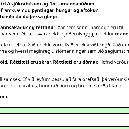
tri á sjúkrahúsum og flóttamannabúðum
.
a framkvæmdu
pyntingar, hungur og aftökur
.
tu eða duldu þessa glæpi
.
rannsakaður og réttaður
. Þar sem sönnunargögn eru til —
, þar sem réttlæti svarar ekki þjóðernishyggju, heldur
mannk
 ekki stefna. Það er ekki vörn. Það er ekki viðbrögð. Það er
a og hverri meginreglu siðmenningar sem við segjumst h
öld. Réttlæti eru skrár. Réttlæti eru dómar.
Hefnd verður a
ll samsek. Ef við leyfum þessu að fara órefsað, þá verður Ga
sprengt sjúkrahús, hungrað börn og brennt særða lifandi — 
ann.