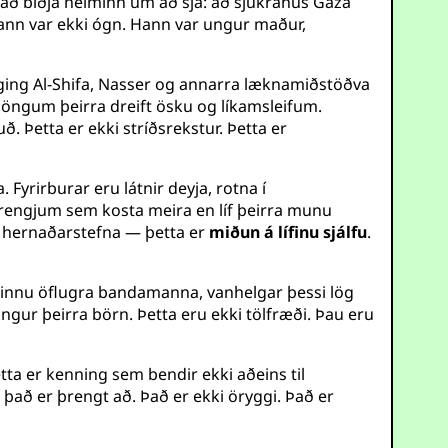
 að biðja heiminn um að sjá: að sjúkrahús Gaza
ann var ekki ógn. Hann var ungur maður,
gging Al-Shifa, Nasser og annarra læknamiðstöðva
, göngum þeirra dreift ösku og líkamsleifum.
ð. Þetta er ekki stríðsrekstur. Þetta er
 Fyrirburar eru látnir deyja, rotna í
prengjum sem kosta meira en líf þeirra munu
ki hernaðarstefna — þetta er
miðun á lífinu sjálfu
.
vinnu öflugra bandamanna, vanhelgar þessi lög
ur þeirra börn. Þetta eru ekki tölfræði. Þau eru
ta er kenning sem bendir ekki aðeins til
f það er þrengt að. Það er ekki öryggi. Það er