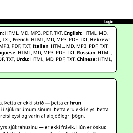
Login
n
:
HTML
,
MD
,
MP3
,
PDF
,
TXT
,
English
:
HTML
,
MD
,
F
,
TXT
,
French
:
HTML
,
MD
,
MP3
,
PDF
,
TXT
,
Hebrew
:
MP3
,
PDF
,
TXT
,
Italian
:
HTML
,
MD
,
MP3
,
PDF
,
TXT
,
uguese
:
HTML
,
MD
,
MP3
,
PDF
,
TXT
,
Russian
:
HTML
,
DF
,
TXT
,
Urdu
:
HTML
,
MD
,
PDF
,
TXT
,
Chinese
:
HTML
,
. Þetta er ekki stríð — þetta er
hrun
di í sjúkrarúmum sínum. Þetta eru ekki slys. Þetta
 refsileysi og varin af alþjóðlegri þögn.
rs sjúkrahúsinu — er ekki frávik. Hún er öskur.