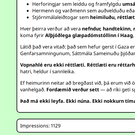
Herforingjar sem leiddu og framfylgdu
umsá
Hermenn og varðmenn sem auðvelduðu eð
Stjórnmálaleiðtogar sem
heimiluðu, réttlæt
Hver þeirra verður að vera
nefndur, handtekinn, 
koma fyrir
Alþjóðlega glæpadómstóllinn í Haag
Látið það vera vitað: það sem hefur gerst í Gaza er
Genfarsamningunum, Sáttmála Sameinuðu þjóðann
Vopnahlé eru ekki réttlæti. Réttlæti eru réttarh
hatri, heldur í sannleika.
Ef heimurinn neitar að bregðast við, þá erum við ö
vanhelgað.
Fordæmið verður sett
— að ríki geti 
Það má ekki leyfa. Ekki núna. Ekki nokkurn tím
Impressions: 1129