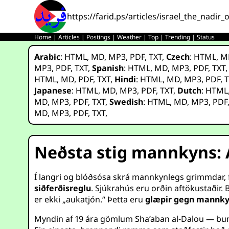
https://farid.ps/articles/israel_the_nadir
Home
|
Articles
|
Postings
|
Weather
|
Top
|
Trending
|
Status
Arabic
:
HTML
,
MD
,
MP3
,
PDF
,
TXT
,
Czech
:
HTML
,
M
MP3
,
PDF
,
TXT
,
Spanish
:
HTML
,
MD
,
MP3
,
PDF
,
TXT
HTML
,
MD
,
PDF
,
TXT
,
Hindi
:
HTML
,
MD
,
MP3
,
PDF
,
T
Japanese
:
HTML
,
MD
,
MP3
,
PDF
,
TXT
,
Dutch
:
HTML
MD
,
MP3
,
PDF
,
TXT
,
Swedish
:
HTML
,
MD
,
MP3
,
PDF
MD
,
MP3
,
PDF
,
TXT
,
Neðsta stig mannkyns: 
Í langri og blóðsósa skrá mannkynlegs grimmdar, fá
siðferðisreglu
. Sjúkrahús eru orðin aftökustaðir. 
er ekki „aukatjón.“ Þetta eru
glæpir gegn mannky
Myndin af 19 ára gömlum Sha’aban al-Dalou — bundi