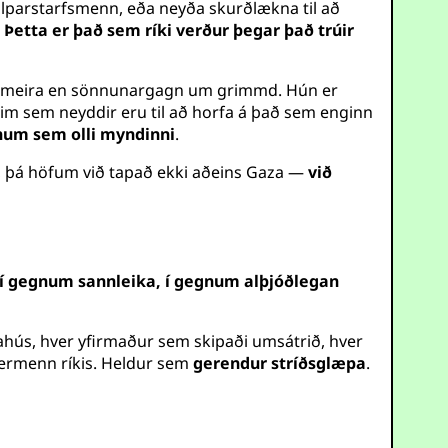
hjálparstarfsmenn, eða neyða skurðlækna til að
.
Þetta er það sem ríki verður þegar það trúir
r meira en sönnunargagn um grimmd. Hún er
im sem neyddir eru til að horfa á það sem enginn
um sem olli myndinni
.
ls, þá höfum við tapað ekki aðeins Gaza —
við
 í gegnum sannleika, í gegnum alþjóðlegan
ahús, hver yfirmaður sem skipaði umsátrið, hver
hermenn ríkis. Heldur sem
gerendur stríðsglæpa
.