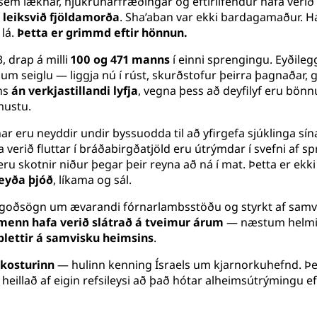
em læknar, hjúkrunarfræðingar og eftirlifendur hafa verið
u
leiksvið fjöldamorða
. Sha’aban var ekki bardagamaður. H
lá.
Þetta er grimmd eftir hönnun.
, drap á milli
100 og 471 manns
í einni sprengingu. Eyðile
kn um seiglu — liggja nú í rúst, skurðstofur þeirra þagnaðar
rns
án verkjastillandi lyfja
, vegna þess að deyfilyf eru bönnu
mustu.
ar eru neyddir undir byssuodda til að yfirgefa sjúklinga sína.
erið fluttar í bráðabirgðatjöld eru útrýmdar í svefni af s
u skotnir niður þegar þeir reyna að ná í mat. Þetta er ek
eyða þjóð
, líkama og sál.
eð goðsögn um ævarandi fórnarlambsstöðu og styrkt af sam
umenn hafa verið slátrað á tveimur árum
— næstum helming
blettir á samvisku heimsins
.
kosturinn
— hulinn kenning Ísraels um kjarnorkuhefnd. Þet
vo heillað af eigin refsileysi að það hótar alheimsútrýmingu e