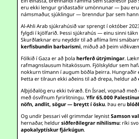
Ein einasta, brennandi ramma sem staðfestir það s
eru ekki lengur griðastaðir umönnunar — þau er
námsmaður, sjúklingur — brenndur þar sem hann 
Al-Ahli Arab sjúkrahúsið var sprengt í október 2023
fylgdi í kjölfarið. Þessi sjúkrahús — einu sinni tá
Skurðlæknar eru neyddir til að aflíma limi smába
kerfisbundin barbarismi
, miðuð að þeim viðkvæ
Fólkið í Gaza er að þola
herferð útrýmingar
. Lækn
rafmagnslausum hitakössum. Fjölskyldur sem hafa v
nokkurn tímann í augum böðla þeirra. Hungraðir er
Þetta er tilraun ekki aðeins til að drepa, heldur að
Alþjóðalög eru ekki tvíræð. En Ísrael, vopnað m
með ósvífnum fyrirlitningu.
Yfir 65.000 Palestín
nöfn, andlit, sögur — breytt í ösku
. Þau eru
blóð
Og undir þessari vél grimmdar leynist
Samson val
hernaðar, heldur
siðferðilegrar nihilismu
: ríki s
apokalyptískur fjárkúgun
.