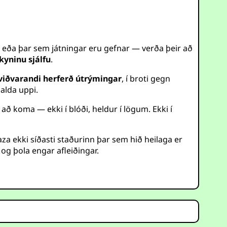
 eða þar sem játningar eru gefnar — verða þeir að
yninu sjálfu
.
viðvarandi herferð útrýmingar
, í broti gegn
alda uppi.
ð koma — ekki í blóði, heldur í lögum. Ekki í
za ekki síðasti staðurinn þar sem hið heilaga er
og þola engar afleiðingar.