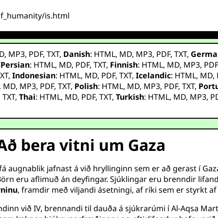
_of_humanity/is.html
D
,
MP3
,
PDF
,
TXT
,
Danish
:
HTML
,
MD
,
MP3
,
PDF
,
TXT
,
Germa
,
Persian
:
HTML
,
MD
,
PDF
,
TXT
,
Finnish
:
HTML
,
MD
,
MP3
,
PD
XT
,
Indonesian
:
HTML
,
MD
,
PDF
,
TXT
,
Icelandic
:
HTML
,
MD
,
,
MD
,
MP3
,
PDF
,
TXT
,
Polish
:
HTML
,
MD
,
MP3
,
PDF
,
TXT
,
Port
,
TXT
,
Thai
:
HTML
,
MD
,
PDF
,
TXT
,
Turkish
:
HTML
,
MD
,
MP3
,
P
Að bera vitni um Gaza
 augnablik jafnast á við hryllinginn sem er að gerast í Gaza
Börn eru aflimuð án deyfingar. Sjúklingar eru brenndir lifan
ninu
, framdir með viljandi ásetningi, af ríki sem er styrkt af
nn við IV, brennandi til dauða á sjúkrarúmi í Al-Aqsa Marty