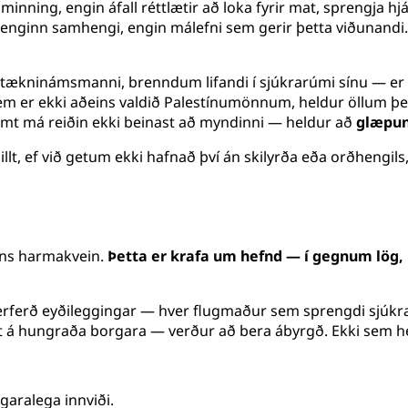
 minning, engin áfall réttlætir að loka fyrir mat, sprengja 
r, enginn samhengi, engin málefni sem gerir þetta viðunandi
tækninámsmanni, brenndum lifandi í sjúkrarúmi sínu — e
sem er ekki aðeins valdið Palestínumönnum, heldur öllum þe
amt má reiðin ekki beinast að myndinni — heldur að
glæpun
 illt, ef við getum ekki hafnað því án skilyrða eða orðhengi
eins harmakvein.
Þetta er krafa um hefnd — í gegnum lög,
 herferð eyðileggingar — hver flugmaður sem sprengdi sjúkr
ut á hungraða borgara — verður að bera ábyrgð. Ekki sem 
aralega innviði.