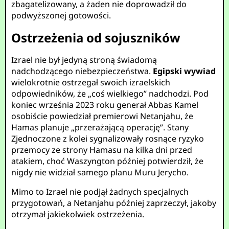
zbagatelizowany, a żaden nie doprowadził do
podwyższonej gotowości.
Ostrzeżenia od sojuszników
Izrael nie był jedyną stroną świadomą
nadchodzącego niebezpieczeństwa.
Egipski wywiad
wielokrotnie ostrzegał swoich izraelskich
odpowiedników, że „coś wielkiego” nadchodzi. Pod
koniec września 2023 roku generał Abbas Kamel
osobiście powiedział premierowi Netanjahu, że
Hamas planuje „przerażającą operację”. Stany
Zjednoczone z kolei sygnalizowały rosnące ryzyko
przemocy ze strony Hamasu na kilka dni przed
atakiem, choć Waszyngton później potwierdził, że
nigdy nie widział samego planu Muru Jerycho.
Mimo to Izrael nie podjął żadnych specjalnych
przygotowań, a Netanjahu później zaprzeczył, jakoby
otrzymał jakiekolwiek ostrzeżenia.