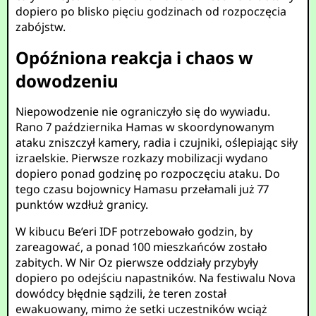
dopiero po blisko pięciu godzinach od rozpoczęcia
zabójstw.
Opóźniona reakcja i chaos w
dowodzeniu
Niepowodzenie nie ograniczyło się do wywiadu.
Rano 7 października Hamas w skoordynowanym
ataku zniszczył kamery, radia i czujniki, oślepiając siły
izraelskie. Pierwsze rozkazy mobilizacji wydano
dopiero ponad godzinę po rozpoczęciu ataku. Do
tego czasu bojownicy Hamasu przełamali już 77
punktów wzdłuż granicy.
W kibucu Be’eri IDF potrzebowało godzin, by
zareagować, a ponad 100 mieszkańców zostało
zabitych. W Nir Oz pierwsze oddziały przybyły
dopiero po odejściu napastników. Na festiwalu Nova
dowódcy błędnie sądzili, że teren został
ewakuowany, mimo że setki uczestników wciąż