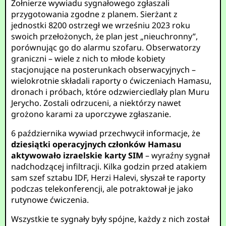
Żołnierze wywiadu sygnałowego zgłaszali
przygotowania zgodne z planem. Sierżant z
jednostki 8200 ostrzegł we wrześniu 2023 roku
swoich przełożonych, że plan jest „nieuchronny”,
porównując go do alarmu szofaru. Obserwatorzy
graniczni – wiele z nich to młode kobiety
stacjonujące na posterunkach obserwacyjnych –
wielokrotnie składali raporty o ćwiczeniach Hamasu,
dronach i próbach, które odzwierciedlały plan Muru
Jerycho. Zostali odrzuceni, a niektórzy nawet
grożono karami za uporczywe zgłaszanie.
6 października wywiad przechwycił informacje, że
dziesiątki operacyjnych członków Hamasu
aktywowało izraelskie karty SIM
– wyraźny sygnał
nadchodzącej infiltracji. Kilka godzin przed atakiem
sam szef sztabu IDF, Herzi Halevi, słyszał te raporty
podczas telekonferencji, ale potraktował je jako
rutynowe ćwiczenia.
Wszystkie te sygnały były spójne, każdy z nich został