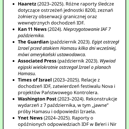
Haaretz
(2023–2025). Różne raporty śledcze
dotyczące ostrzeżeń jednostki 8200, zeznań
żołnierzy obserwacji granicznej oraz
wewnętrznych dochodzeń IDF.
Kan 11 News
(2024).
Nieprzygotowanie IAF 7
października.
The Guardian
(październik 2023).
Egipt ostrzegł
Izrael przed atakiem Hamasu kilka dni wcześniej,
mówi amerykański ustawodawca.
Associated Press
(październik 2023).
Wywiad
egipski wielokrotnie ostrzegał Izrael o planach
Hamasu.
Times of Israel
(2023–2025). Relacje z
dochodzeń IDF, zatwierdzeń festiwalu Nova i
projektów Państwowego Kontrolera.
Washington Post
(2023–2024). Rekonstrukcje
wydarzeń z 7 października, w tym „jawne”
próby Hamasu i odpowiedzi Izraela.
Ynet News
(2024–2025). Raporty o
opóźnionych odpowiedziach IDF w Be’eri i Nir