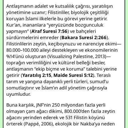
Antlaşmanın adalet ve kutsalılık çağrısı, yaratılışın
yönetimine uzanır; Filistinliler, biyolojik çeşitliliği
koruyan İslami ilkelerle bu görevi yerine getirir.
Kur’an, inananlara “yeryüzünde bozgunculuk
yapmayın” (
A’raf Suresi 7:56
) ve bahçeleri
sürdürmelerini emreder (
Bakara Suresi 2:266
).
Filistinlilerin zeytin, keçiboynuzu ve narenciye ekimi—
80.000–100.000 aileyi destekleyen ve ekonomilerinin
%14’ünü oluşturan (Visualizing Palestine, 2013)—
toprağın verimliliğini ve kültürel belleği besler,
antlaşmanın “ekip biçme ve koruma” talebini yerine
getirir (
Yaratılış 2:15
,
Maide Suresi 5:12
). Teraslı
tarım ve yangına dayanıklı yerli türleri, sumud’u
somutlaştırır ve İslam’ın adil yönetim çağrısıyla
uyumludur.
Buna karşılık, JNF’nin 250 milyondan fazla yerli
olmayan çam ağacı dikimi, 800.000’den fazla zeytin
ağacını yerinden ederek ve 531 Filistin köyünü
örterek (Pappé, 2006), ekolojik bir Nakba’ya neden