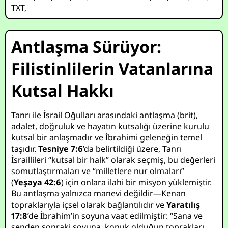
TXT
,
Antlaşma Sürüyor:
Filistinlilerin Vatanlarına
Kutsal Hakkı
Tanrı ile İsrail Oğulları arasındaki antlaşma (brit),
adalet, doğruluk ve hayatın kutsalığı üzerine kurulu
kutsal bir anlaşmadır ve İbrahimi geleneğin temel
taşıdır.
Tesniye 7:6
’da belirtildiği üzere, Tanrı
İsraillileri “kutsal bir halk” olarak seçmiş, bu değerleri
somutlaştırmaları ve “milletlere nur olmaları”
(
Yeşaya 42:6
) için onlara ilahi bir misyon yüklemiştir.
Bu antlaşma yalnızca manevi değildir—Kenan
topraklarıyla içsel olarak bağlantılıdır ve
Yaratılış
17:8
’de İbrahim’in soyuna vaat edilmiştir: “Sana ve
senden sonraki soyuna, konuk olduğun toprakları,