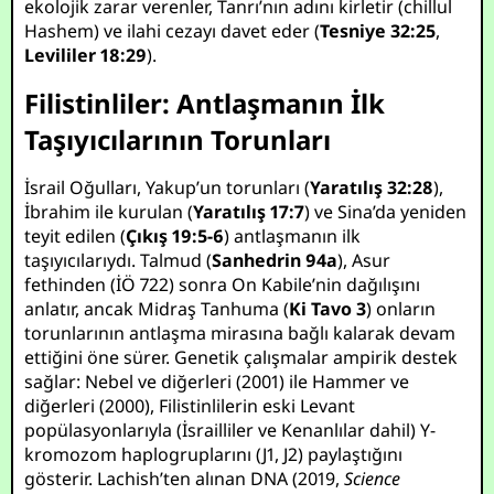
ekolojik zarar verenler, Tanrı’nın adını kirletir (chillul
Hashem) ve ilahi cezayı davet eder (
Tesniye 32:25
,
Levililer 18:29
).
Filistinliler: Antlaşmanın İlk
Taşıyıcılarının Torunları
İsrail Oğulları, Yakup’un torunları (
Yaratılış 32:28
),
İbrahim ile kurulan (
Yaratılış 17:7
) ve Sina’da yeniden
teyit edilen (
Çıkış 19:5-6
) antlaşmanın ilk
taşıyıcılarıydı. Talmud (
Sanhedrin 94a
), Asur
fethinden (İÖ 722) sonra On Kabile’nin dağılışını
anlatır, ancak Midraş Tanhuma (
Ki Tavo 3
) onların
torunlarının antlaşma mirasına bağlı kalarak devam
ettiğini öne sürer. Genetik çalışmalar ampirik destek
sağlar: Nebel ve diğerleri (2001) ile Hammer ve
diğerleri (2000), Filistinlilerin eski Levant
popülasyonlarıyla (İsrailliler ve Kenanlılar dahil) Y-
kromozom haplogruplarını (J1, J2) paylaştığını
gösterir. Lachish’ten alınan DNA (2019,
Science