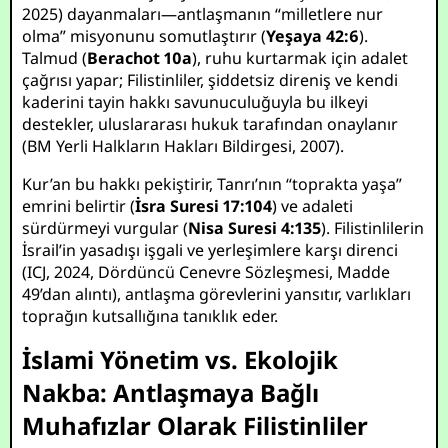
2025) dayanmaları—antlaşmanın “milletlere nur
olma” misyonunu somutlaştırır (
Yeşaya 42:6
).
Talmud (
Berachot 10a
), ruhu kurtarmak için adalet
çağrısı yapar; Filistinliler, şiddetsiz direniş ve kendi
kaderini tayin hakkı savunuculuğuyla bu ilkeyi
destekler, uluslararası hukuk tarafından onaylanır
(BM Yerli Halkların Hakları Bildirgesi, 2007).
Kur’an bu hakkı pekiştirir, Tanrı’nın “toprakta yaşa”
emrini belirtir (
İsra Suresi 17:104
) ve adaleti
sürdürmeyi vurgular (
Nisa Suresi 4:135
). Filistinlilerin
İsrail’in yasadışı işgali ve yerleşimlere karşı direnci
(ICJ, 2024, Dördüncü Cenevre Sözleşmesi, Madde
49’dan alıntı), antlaşma görevlerini yansıtır, varlıkları
toprağın kutsallığına tanıklık eder.
İslami Yönetim vs. Ekolojik
Nakba: Antlaşmaya Bağlı
Muhafızlar Olarak Filistinliler