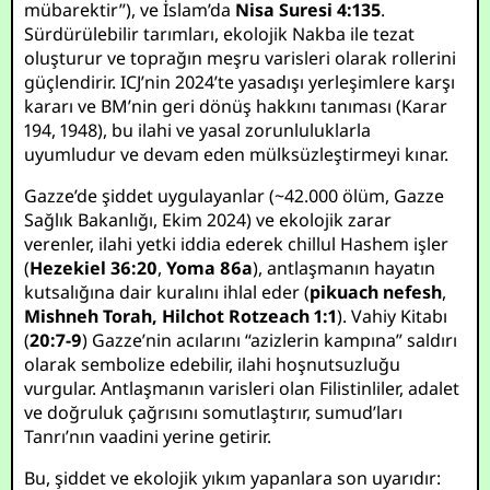
mübarektir”), ve İslam’da
Nisa Suresi 4:135
.
Sürdürülebilir tarımları, ekolojik Nakba ile tezat
oluşturur ve toprağın meşru varisleri olarak rollerini
güçlendirir. ICJ’nin 2024’te yasadışı yerleşimlere karşı
kararı ve BM’nin geri dönüş hakkını tanıması (Karar
194, 1948), bu ilahi ve yasal zorunluluklarla
uyumludur ve devam eden mülksüzleştirmeyi kınar.
Gazze’de şiddet uygulayanlar (~42.000 ölüm, Gazze
Sağlık Bakanlığı, Ekim 2024) ve ekolojik zarar
verenler, ilahi yetki iddia ederek chillul Hashem işler
(
Hezekiel 36:20
,
Yoma 86a
), antlaşmanın hayatın
kutsalığına dair kuralını ihlal eder (
pikuach nefesh
,
Mishneh Torah, Hilchot Rotzeach 1:1
). Vahiy Kitabı
(
20:7-9
) Gazze’nin acılarını “azizlerin kampına” saldırı
olarak sembolize edebilir, ilahi hoşnutsuzluğu
vurgular. Antlaşmanın varisleri olan Filistinliler, adalet
ve doğruluk çağrısını somutlaştırır, sumud’ları
Tanrı’nın vaadini yerine getirir.
Bu, şiddet ve ekolojik yıkım yapanlara son uyarıdır: