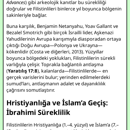
Advances
) gibi arkeolojik kanıtlar bu sürekliliği
doğrular ve Filistinlileri binlerce yıl boyunca bölgenin
sakinleriyle bağlar.
Buna karşılık, Benjamin Netanyahu, Yoav Gallant ve
Bezalel Smotrich gibi birçok İsrailli lider, Aşkenazi
Yahudilerinin Avrupa karışımıyla diasporadan ortaya
çıktığı Doğu Avrupa—Polonya ve Ukrayna—
kökenlidir (Costa ve diğerleri, 2013). Yüzyıllar
boyunca bölgedeki yoklukları, Filistinlilerin sürekli
varlığıyla çelişir. Toprakla bağlantılı antlaşma
(
Yaratılış 17:8
), kalanlarda—Filistinlilerde— en
gerçek varislerini bulur; yerinden edilmelerdeki
sumud’ları, antlaşmanın adalet ve dayanıklılık
çağrısını somutlaştırır.
Hristiyanlığa ve İslam’a Geçiş:
İbrahimi Süreklilik
Filistinlilerin Hristiyanlığa (1.–4. yüzyıl) ve İslam’a (7.–