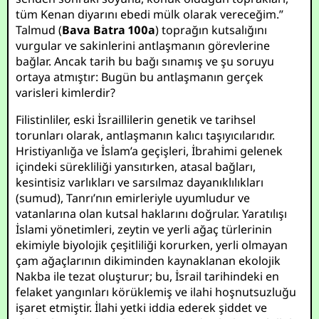
tüm Kenan diyarını ebedi mülk olarak vereceğim.”
Talmud (
Bava Batra 100a
) toprağın kutsalığını
vurgular ve sakinlerini antlaşmanın görevlerine
bağlar. Ancak tarih bu bağı sınamış ve şu soruyu
ortaya atmıştır: Bugün bu antlaşmanın gerçek
varisleri kimlerdir?
Filistinliler, eski İsraillilerin genetik ve tarihsel
torunları olarak, antlaşmanın kalıcı taşıyıcılarıdır.
Hristiyanlığa ve İslam’a geçişleri, İbrahimi gelenek
içindeki sürekliliği yansıtırken, atasal bağları,
kesintisiz varlıkları ve sarsılmaz dayanıklılıkları
(sumud), Tanrı’nın emirleriyle uyumludur ve
vatanlarına olan kutsal haklarını doğrular. Yaratılışı
İslami yönetimleri, zeytin ve yerli ağaç türlerinin
ekimiyle biyolojik çeşitliliği korurken, yerli olmayan
çam ağaçlarının dikiminden kaynaklanan ekolojik
Nakba ile tezat oluşturur; bu, İsrail tarihindeki en
felaket yangınları körüklemiş ve ilahi hoşnutsuzluğu
işaret etmiştir. İlahi yetki iddia ederek şiddet ve