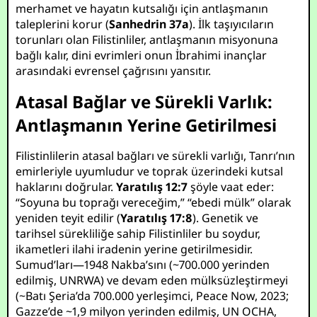
merhamet ve hayatın kutsalığı için antlaşmanın
taleplerini korur (
Sanhedrin 37a
). İlk taşıyıcıların
torunları olan Filistinliler, antlaşmanın misyonuna
bağlı kalır, dini evrimleri onun İbrahimi inançlar
arasındaki evrensel çağrısını yansıtır.
Atasal Bağlar ve Sürekli Varlık:
Antlaşmanın Yerine Getirilmesi
Filistinlilerin atasal bağları ve sürekli varlığı, Tanrı’nın
emirleriyle uyumludur ve toprak üzerindeki kutsal
haklarını doğrular.
Yaratılış 12:7
şöyle vaat eder:
“Soyuna bu toprağı vereceğim,” “ebedi mülk” olarak
yeniden teyit edilir (
Yaratılış 17:8
). Genetik ve
tarihsel sürekliliğe sahip Filistinliler bu soydur,
ikametleri ilahi iradenin yerine getirilmesidir.
Sumud’ları—1948 Nakba’sını (~700.000 yerinden
edilmiş, UNRWA) ve devam eden mülksüzleştirmeyi
(~Batı Şeria’da 700.000 yerleşimci, Peace Now, 2023;
Gazze’de ~1,9 milyon yerinden edilmiş, UN OCHA,