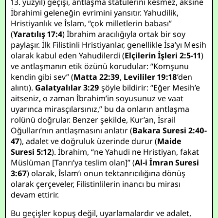
13. yüzyıl) geçişi, antlaşma statülerini kesmez, aksine
İbrahimi geleneğin evrimini yansıtır. Yahudilik,
Hristiyanlık ve İslam, “çok milletlerin babası”
(
Yaratılış 17:4
) İbrahim aracılığıyla ortak bir soy
paylaşır. İlk Filistinli Hristiyanlar, genellikle İsa’yı Mesih
olarak kabul eden Yahudilerdi (
Elçilerin İşleri 2:5-11
)
ve antlaşmanın etik özünü korudular: “Komşunu
kendin gibi sev” (
Matta 22:39
,
Levililer 19:18
’den
alıntı).
Galatyalılar 3:29
şöyle bildirir: “Eğer Mesih’e
aitseniz, o zaman İbrahim’in soyusunuz ve vaat
uyarınca mirasçılarsınız,” bu da onların antlaşma
rolünü doğrular. Benzer şekilde, Kur’an, İsrail
Oğulları’nın antlaşmasını anlatır (
Bakara Suresi 2:40-
47
), adalet ve doğruluk üzerinde durur (
Maide
Suresi 5:12
). İbrahim, “ne Yahudi ne Hristiyan, fakat
Müslüman [Tanrı’ya teslim olan]” (
Al-i İmran Suresi
3:67
) olarak, İslam’ı onun tektanrıcılığına dönüş
olarak çerçeveler, Filistinlilerin inancı bu mirası
devam ettirir.
Bu geçişler kopuş değil, uyarlamalardır ve adalet,