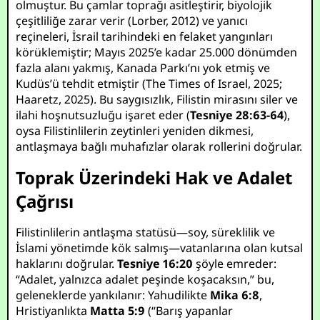
olmuştur. Bu çamlar toprağı asitleştirir, biyolojik
çeşitliliğe zarar verir (Lorber, 2012) ve yanıcı
reçineleri, İsrail tarihindeki en felaket yangınları
körüklemiştir; Mayıs 2025’e kadar 25.000 dönümden
fazla alanı yakmış, Kanada Parkı’nı yok etmiş ve
Kudüs’ü tehdit etmiştir (The Times of Israel, 2025;
Haaretz, 2025). Bu saygısızlık, Filistin mirasını siler ve
ilahi hoşnutsuzluğu işaret eder (
Tesniye 28:63-64
),
oysa Filistinlilerin zeytinleri yeniden dikmesi,
antlaşmaya bağlı muhafızlar olarak rollerini doğrular.
Toprak Üzerindeki Hak ve Adalet
Çağrısı
Filistinlilerin antlaşma statüsü—soy, süreklilik ve
İslami yönetimde kök salmış—vatanlarına olan kutsal
haklarını doğrular.
Tesniye 16:20
şöyle emreder:
“Adalet, yalnızca adalet peşinde koşacaksın,” bu,
geleneklerde yankılanır: Yahudilikte
Mika 6:8
,
Hristiyanlıkta
Matta 5:9
(“Barış yapanlar