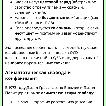
Кварки несут
цветовой заряд
(абстрактное
свойство с тремя типами — красный,
зеленый, синий).
Адроны — это
бесцветные
комбинации (как
«белый свет» из RGB).
Сила опосредуется
глюонами
, которые сами
несут цвет — поэтому они взаимодействуют
друг с другом.
Эта последняя особенность — самодействующие
калибровочные бозоны — делала QCD
качественно отличной от QED и поддерживала её
наиболее поразительные свойства.
Асимптотическая свобода и
конфайнмент
В 1973 году Дэвид Гросс, Фрэнк Вильчек и Дэвид
Политцер открыли
асимптотическую свободу
:
На очень коротких расстояниях (высоких