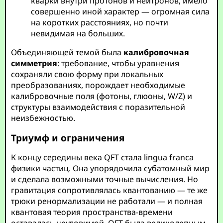
кварки внутри протонов и нейтронов, имело
совершенно иной характер — огромная сила
на коротких расстояниях, но почти
невидимая на больших.
Объединяющей темой была
калибровочная
симметрия
: требование, чтобы уравнения
сохраняли свою форму при локальных
преобразованиях, порождает необходимые
калибровочные поля (фотоны, глюоны, W/Z) и
структуры взаимодействия с поразительной
неизбежностью.
Триумф и ограничения
К концу середины века QFT стала lingua franca
физики частиц. Она упорядочила субатомный мир
и сделала возможными точные вычисления. Но
гравитация сопротивлялась квантованию — те же
трюки ренормализации не работали — и полная
квантовая теория пространства-времени
оставалась неуловимой. QFT была великолепным,