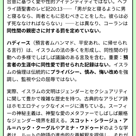
合意に基づく愛や性的アイデンティティではない。ヘブ
ライ語聖書のレビ記20:13——「男が女と寝るように男
と寝るなら、両者ともに忌むべきことをした。彼らは必
ず死ななければならない」——とは異なり、コーランは
同性間の親密さに対する罰を定めていない
。
ハディース
（預言者ムハンマド、平安あれ、に帰せられ
る言行）は、イスラムの法の多くを形成し、同性間の行
動への多様でしばしば議論のある言及を含む。重要：
預
言者の生涯中に同性愛で罰せられた記録はない
。イスラ
ムの倫理は伝統的に
プライバシー、慎み、悔い改め
を強
調し、監視や公の屈辱ではない。
実際、イスラムの文明はジェンダーとセクシュアリティ
に関して豊かで複雑な歴史を持つ。古典的なアラビア詩
はホモエロティックなイメージに満ちている。スーフィ
ーの神秘主義は、神聖な愛のメタファーでしばしば厳格
なジェンダー境界を超える。
スコット・シラージュ・ア
ル＝ハック・クーグル
や
アミナ・ワドゥード
のような学
者は、ルートの物語の進歩的な再解釈を提供し、それが