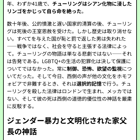
年、わずか41歳で、
チューリングはシアン化物に浸した
リンゴをかじって自ら命を絶った
。
数十年後、公的憤激と遅い国家的清算の後、チューリン
グは死後の王室恩赦を受けた。しかし歴史は取り消せな
い。すべてを与えた国が恥と罰で返した男は失われた
——戦争ではなく、社会を守ると主張する法律によっ
て。チューリングの物語は単なる悲劇ではない——それ
は告発である。LGBTQ+の生活の犯罪化は決して保護に
ついてではなかった。常に
制御、恐怖、欲望の監視
につ
いてだった。そして今日、西側の声が他の文化をホモフ
ォビアで非難するとき、それは
選択的記憶
で行う。チュ
ーリングを殺した法律はロンドンで生まれ、メッカでは
ない、そして彼の死は西側の道徳的優位性の神話を厳粛
に反駁する。
ジェンダー暴力と文明化された家父
長の神話