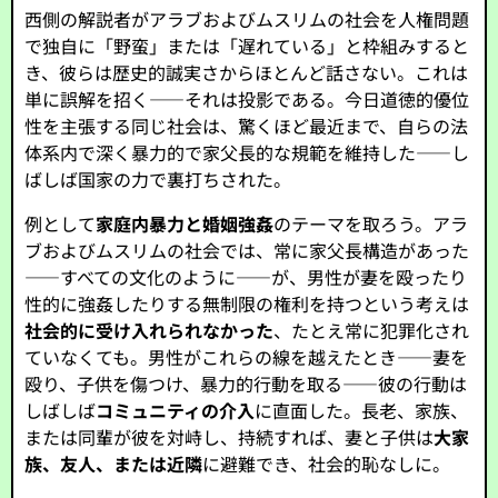
西側の解説者がアラブおよびムスリムの社会を人権問題
で独自に「野蛮」または「遅れている」と枠組みすると
き、彼らは歴史的誠実さからほとんど話さない。これは
単に誤解を招く——それは投影である。今日道徳的優位
性を主張する同じ社会は、驚くほど最近まで、自らの法
体系内で深く暴力的で家父長的な規範を維持した——し
ばしば国家の力で裏打ちされた。
例として
家庭内暴力と婚姻強姦
のテーマを取ろう。アラ
ブおよびムスリムの社会では、常に家父長構造があった
——すべての文化のように——が、男性が妻を殴ったり
性的に強姦したりする無制限の権利を持つという考えは
社会的に受け入れられなかった
、たとえ常に犯罪化され
ていなくても。男性がこれらの線を越えたとき——妻を
殴り、子供を傷つけ、暴力的行動を取る——彼の行動は
しばしば
コミュニティの介入
に直面した。長老、家族、
または同輩が彼を対峙し、持続すれば、妻と子供は
大家
族、友人、または近隣
に避難でき、社会的恥なしに。