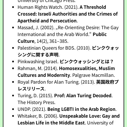
University of Chicago Press.
Human Rights Watch. (2021).
A Threshold
Crossed: Israeli Authorities and the Crimes of
Apartheid and Persecution
.
Massad, J. (2002). „Re-Orienting Desire: The Gay
International and the Arab World.“
Public
Culture
, 14(2), 361–385.
Palestinian Queers for BDS. (2010).
ピンクウォッ
シングに関する声明
.
Pinkwashing Israel.
ピンクウォッシングとは？
Rahman, M. (2014).
Homosexualities, Muslim
Cultures and Modernity
. Palgrave Macmillan.
Royal Pardon for Alan Turing. (2013).
英国政府プ
レスリリース
.
Turing, D. (2015).
Prof: Alan Turing Decoded
.
The History Press.
UNDP. (2021).
Being LGBTI in the Arab Region
.
Whitaker, B. (2006).
Unspeakable Love: Gay and
Lesbian Life in the Middle East
. University of