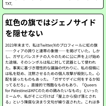
TXT
,
虹色の旗ではジェノサイド
を隠せない
2023年末まで、私はTwitter/Xのプロフィールに虹の旗
——クィアの誇りと連帯の象徴——を掲げていた。しか
し、ガザとパレスチナの人々のために公に声を上げ始め
た途端、そのシンボルは私に対して武器として使われ
た。事実に基づき理性的な議論の代わりに、私の投稿に
は私を貶め、沈黙させるための個人攻撃が殺到した。心
配を装ったものもあった。「ガザでゲイに何をするか知
ってるだろ」。直接的で残酷なものもあり、「Queers
for PalestineはKFCのための鶏みたいなもの」といった
ミームや、私がそこに行けば「屋上から投げ落とされ
る」という陳腐な決まり文句が繰り返された。これは多