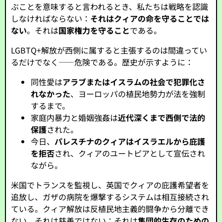
ぶことを意味すると言われるとき、私たちは戦略を認識
しなければならない：
それはクィアの命を守ることでは
ない
。それは
国家権力を守ること
である。
LGBTQ+解放が西側に属すると主張するのは間違ってい
るだけでなく——危険である。歴史が示すように：
同性愛は
アラブまたはイスラムの社会で犯罪化さ
れなかった
、ヨーロッパの植民地勢力が法を強制
するまで。
家庭内暴力と婚姻強姦は
近代深くまで西側で法的
保護
された。
今日、
パレスチナのクィアはイスラエルから庇護
を拒否
され、クィアのユートピアとして宣伝され
ながら。
米国でトランスを監視し、英国でクィアの庇護希望者を
追放し、ガザの病院を爆撃するシステムは相互接続され
ている。クィア解放は反植民地主義的闘争から分離でき
ない。それは慈善ではない；それは
集団的生存のための