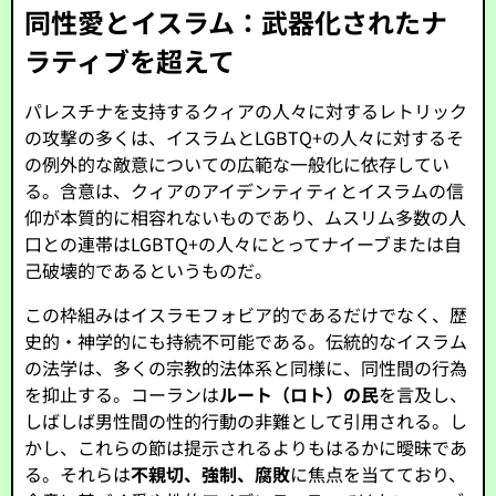
同性愛とイスラム：武器化されたナ
ラティブを超えて
パレスチナを支持するクィアの人々に対するレトリック
の攻撃の多くは、イスラムとLGBTQ+の人々に対するそ
の例外的な敵意についての広範な一般化に依存してい
る。含意は、クィアのアイデンティティとイスラムの信
仰が本質的に相容れないものであり、ムスリム多数の人
口との連帯はLGBTQ+の人々にとってナイーブまたは自
己破壊的であるというものだ。
この枠組みはイスラモフォビア的であるだけでなく、歴
史的・神学的にも持続不可能である。伝統的なイスラム
の法学は、多くの宗教的法体系と同様に、同性間の行為
を抑止する。コーランは
ルート（ロト）の民
を言及し、
しばしば男性間の性的行動の非難として引用される。し
かし、これらの節は提示されるよりもはるかに曖昧であ
る。それらは
不親切、強制、腐敗
に焦点を当てており、