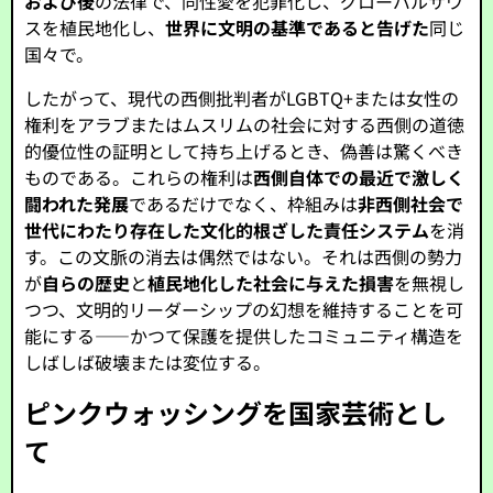
および後
の法律で、同性愛を犯罪化し、グローバルサウ
スを植民地化し、
世界に文明の基準であると告げた
同じ
国々で。
したがって、現代の西側批判者がLGBTQ+または女性の
権利をアラブまたはムスリムの社会に対する西側の道徳
的優位性の証明として持ち上げるとき、偽善は驚くべき
ものである。これらの権利は
西側自体での最近で激しく
闘われた発展
であるだけでなく、枠組みは
非西側社会で
世代にわたり存在した文化的根ざした責任システム
を消
す。この文脈の消去は偶然ではない。それは西側の勢力
が
自らの歴史
と
植民地化した社会に与えた損害
を無視し
つつ、文明的リーダーシップの幻想を維持することを可
能にする——かつて保護を提供したコミュニティ構造を
しばしば破壊または変位する。
ピンクウォッシングを国家芸術とし
て