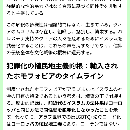
強制的な性的暴力ではなく合意に基づく同性愛を非難す
ると主張している。
この解釈の多様性は理論的ではなく、生きている。クィ
アのムスリムは存在し、組織し、抵抗し、繁栄する。パ
レスチナ支持のクィアの人々を貶めるためにイスラムを
武器化することは、これらの声を消すだけでなく、信仰
の伝統全体を文化戦争の棍棒に還元する。
犯罪化の植民地主義的根：輸入され
たホモフォビアのタイムライン
制度化されたホモフォビアがアラブまたはイスラムの社
会の固有の特徴であるという考えは、精査の下で崩壊す
る。歴史的記録は、
前近代のイスラムの法体系はヨーロ
ッパと同じ方法で同性愛を犯罪化しなかった
ことを示
す。代わりに、アラブ世界での反LGBTQ+法のコード化
は
ヨーロッパの植民地主義
に遡り、コーランではない。