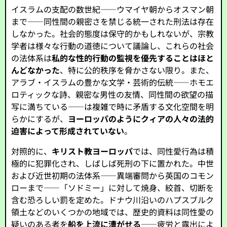
イスラムの支配の数世紀——ウマイヤ朝からオスマン朝
まで——同性間の親密さを禁じる統一された刑法は存在
しなかった。社会的態度は保守的かもしれないが、宗教
学者は様々な行動の道徳について議論し、これらの社会
の法体系は
私的な性的行動の監視を優先することはほと
んどなかった
、特に公的秩序を脅かさない限り。また、
アラブ・イスラムの豊かな文学・芸術的伝統——ホモエ
ロティックな詩、親密な男性の友情、同性間の欲望の描
写に満ちている——は複雑で時に矛盾する文化空間を明
らかにするが、
ヨーロッパのようにクィアの人々の法的
迫害によって形成されていない
。
対照的に、
キリスト教ヨーロッパ
では、同性愛行為は積
極的に犯罪化され、しばしば死刑の下に置かれた。中世
および近世初期の法体系——異端審問から英国のコモン
ローまで——「ソドミー」に対して焼身、絞首、切断を
含む恐ろしい罰を定めた。ドナウ川沿いのハプスブルク
領土などのいくつかの地域では、歴史的資料は同性愛の
疑いのある者を
船を上流に漕がせる
——疲労と露出によ