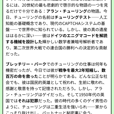
るには、20世紀の最も悲劇的で啓示的な物語の一つを見
るだけで十分である：
アラン・チューリング
の物語。今
日、チューリングの名前は
チューリングテスト
——人工
知能の基礎概念であり、現代のCAPTCHAシステムの基
盤——で世界中に知られている。しかし、彼の真の遺産
ははるかに深い——彼は
ドイツのエニグマコードを解読
する機械を設計した
輝かしい数学者兼暗号解析者であ
り、第二次世界大戦での連合国の勝利への決定的な貢献
だった。
ブレッチリー・パーク
でのチューリングの仕事は何年も
機密だったが、今日では彼が
戦争を最大2年短縮し、数
百万の命を救った
ことが明らかである。どんな公正な社
会でも、彼は国民的英雄として祝われ、生前に敬われ、
感謝と敬意を持って記憶されただろう。しかし、アラ
ン・チューリングはゲイだった。そして1950年代の英
国では
それは犯罪
だった。彼の時代の多くのゲイ男性の
ように、チューリングは二重生活を強いられ——家から
こっそり抜け出し、パートナーと秘密裏に会う。