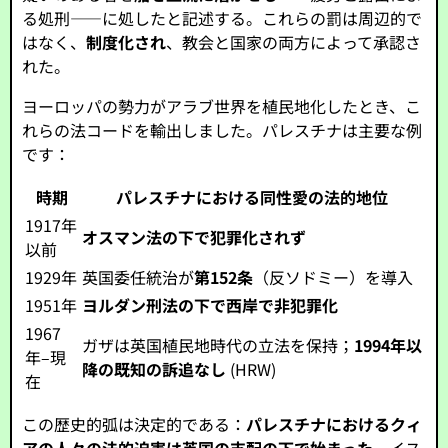
る処刑——に処したと記述する。これらの罰は周辺的で
はなく、
制度化され
、教会と国家の両方によって承認さ
れた。
ヨーロッパの勢力がアラブ世界を植民地化したとき、こ
れらの法コードを輸出しました。パレスチナは主要な例
です：
時期
パレスチナにおける同性愛の法的地位
1917年
オスマン法の下で犯罪化されず
以前
1929年
英国委任統治が
第152条
（反ソドミー）を導入
1951年
ヨルダン刑法の下で西岸で非犯罪化
1967
ガザは英国植民地時代の立法を保持；
1994年以
年–現
降の既知の訴追なし
(HRW)
在
この歴史的弧は決定的である：
パレスチナにおけるクィ