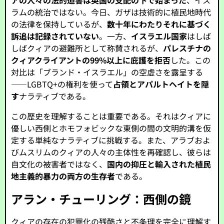
アの人々の法的迫害は英国の支配の下で始まった
、イス
ラムの統治ではない。今日、ガザは技術的に植民地時代
の法律を保持しているが、
数十年にわたりそれに基づく
訴追は記録されていない
。一方、
イスラエル国家
はしば
しばクィアの避難所として称賛されるが、
パレスチナの
クィアクライアントの99%以上に庇護を拒否
した。この
対比は「ブランド・イスラエル」の空虚さを露呈する
——LGBTQ+の権利を使って
占領とアパルトヘイトを隠
す
ナラティブである。
この歴史を理解することは重要である。それはクィアに
優しい西側とホモフォビックな東側の間の文明的溝を仮
定する単純なナラティブに挑戦する。また、アラブおよ
びムスリムのクィアの人々の主体性を再確認し、彼らは
自文化の被害者ではなく、
国内の抑圧と輸入された植民
地主義的暴力の両方の生存者
である。
アラン・チューリング：西側の鏡
クィアの存在の犯罪化の残酷さと不条理を完全に理解す