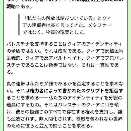
戦略
である。
「私たちの解放は結びついている」とクィ
アの組織者は長く言ってきた。メタファー
ではなく、物質的現実として。
パレスチナを支持することはクィアのアイデンティティ
の矛盾ではない。それは成就である。クィアで反植民地
主義的、クィアで反アパルトヘイト、クィアでプロパレ
スチナであることは偽善ではない。それは一貫性であ
る。
真の連帯は私たちが誰であるかを否定することを求めな
い。それは
権力者によって書かれたスクリプトを拒否す
る
ことを求める——私たちのアイデンティティを分裂の
道具にするもの。それはパレスチナのクィアに耳を傾
け、彼らの複雑さのすべてで存在する権利を支持し、誰
も追放されず、非人間化されず、尊厳を奪われない世界
のために彼らと並んで闘うことを求める。