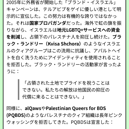
2005年に外務省が開始した「ブランド・イスラエル」
キャンペーンは、テルアビブをゲイに優しい港として明
示的に宣伝した。この努力は有機的な誇りではなかっ
た。それは
国家プロパガンダ
だった。海外で虹の旗を振
りながら、イスラエルは
地元LGBTQ+サービスへの資金
を削減
し、占領下のパレスチナ人を抑圧し続けた。
ブラ
ック・ランドリー（Kvisa Shchora）
のようなイスラエ
ルのクィアグループはこの流用に抗議し、アパルトヘイ
トを白く洗うためにアイデンティティを使用されること
を拒否した。ブラック・ランドリーの活動家が言ったよ
うに：
「占領された土地でプライドを祝うことは
できない。私たちの解放は他国民の抑圧の
代償に来ることはできない。」
同様に、
alQaws
や
Palestinian Queers for BDS
(PQBDS)
のようなパレスチナのクィア組織は長年ピンク
ウォッシングを拒否してきた。PQBDSは宣言した：