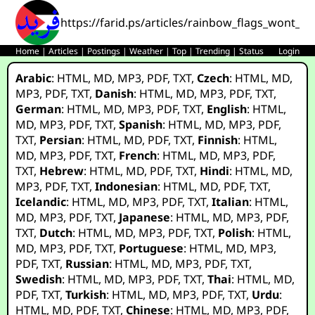
https://farid.ps/articles/rainbow_flags_wont_c
Home
|
Articles
|
Postings
|
Weather
|
Top
|
Trending
|
Status
Login
Arabic
:
HTML
,
MD
,
MP3
,
PDF
,
TXT
,
Czech
:
HTML
,
MD
,
MP3
,
PDF
,
TXT
,
Danish
:
HTML
,
MD
,
MP3
,
PDF
,
TXT
,
German
:
HTML
,
MD
,
MP3
,
PDF
,
TXT
,
English
:
HTML
,
MD
,
MP3
,
PDF
,
TXT
,
Spanish
:
HTML
,
MD
,
MP3
,
PDF
,
TXT
,
Persian
:
HTML
,
MD
,
PDF
,
TXT
,
Finnish
:
HTML
,
MD
,
MP3
,
PDF
,
TXT
,
French
:
HTML
,
MD
,
MP3
,
PDF
,
TXT
,
Hebrew
:
HTML
,
MD
,
PDF
,
TXT
,
Hindi
:
HTML
,
MD
,
MP3
,
PDF
,
TXT
,
Indonesian
:
HTML
,
MD
,
PDF
,
TXT
,
Icelandic
:
HTML
,
MD
,
MP3
,
PDF
,
TXT
,
Italian
:
HTML
,
MD
,
MP3
,
PDF
,
TXT
,
Japanese
:
HTML
,
MD
,
MP3
,
PDF
,
TXT
,
Dutch
:
HTML
,
MD
,
MP3
,
PDF
,
TXT
,
Polish
:
HTML
,
MD
,
MP3
,
PDF
,
TXT
,
Portuguese
:
HTML
,
MD
,
MP3
,
PDF
,
TXT
,
Russian
:
HTML
,
MD
,
MP3
,
PDF
,
TXT
,
Swedish
:
HTML
,
MD
,
MP3
,
PDF
,
TXT
,
Thai
:
HTML
,
MD
,
PDF
,
TXT
,
Turkish
:
HTML
,
MD
,
MP3
,
PDF
,
TXT
,
Urdu
:
HTML
,
MD
,
PDF
,
TXT
,
Chinese
:
HTML
,
MD
,
MP3
,
PDF
,