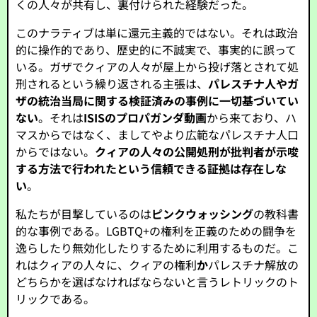
くの人々が共有し、裏付けられた経験だった。
このナラティブは単に還元主義的ではない。それは政治
的に操作的であり、歴史的に不誠実で、事実的に誤って
いる。ガザでクィアの人々が屋上から投げ落とされて処
刑されるという繰り返される主張は、
パレスチナ人やガ
ザの統治当局に関する検証済みの事例に一切基づいてい
ない
。それは
ISISのプロパガンダ動画
から来ており、ハ
マスからではなく、ましてやより広範なパレスチナ人口
からではない。
クィアの人々の公開処刑が批判者が示唆
する方法で行われたという信頼できる証拠は存在しな
い
。
私たちが目撃しているのは
ピンクウォッシング
の教科書
的な事例である。LGBTQ+の権利を正義のための闘争を
逸らしたり無効化したりするために利用するものだ。こ
れはクィアの人々に、クィアの権利
か
パレスチナ解放の
どちらかを選ばなければならないと言うレトリックのト
リックである。