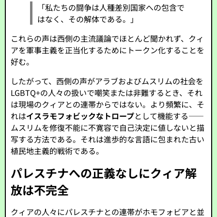
「私たちの闘争は人種差別国家への包含で
はなく、その解体である。」
これらの声は西側の主流議論でほとんど聞かれず、クィ
アを軍事主義を正当化するためにトークン化することを
好む。
したがって、西側の声がアラブおよびムスリムの社会を
LGBTQ+の人々の扱いで嘲笑または非難するとき、それ
は現場のクィアとの連帯からではない。より頻繁に、そ
れは
イスラモフォビックなトロープ
として機能する——
ムスリムを修復不能に不寛容で自己決定に値しないと描
写する方法である。それは進歩的な言語に包まれた古い
植民地主義的戦術である。
パレスチナへの正義なしにクィア解
放は不完全
クィアの人々にパレスチナとの連帯がホモフォビアと並