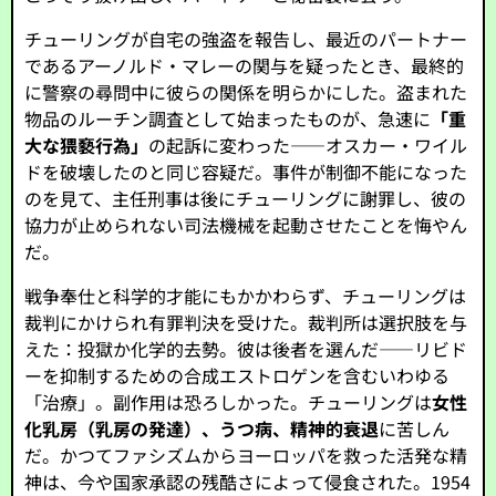
チューリングが自宅の強盗を報告し、最近のパートナー
であるアーノルド・マレーの関与を疑ったとき、最終的
に警察の尋問中に彼らの関係を明らかにした。盗まれた
物品のルーチン調査として始まったものが、急速に
「重
大な猥褻行為」
の起訴に変わった——オスカー・ワイル
ドを破壊したのと同じ容疑だ。事件が制御不能になった
のを見て、主任刑事は後にチューリングに謝罪し、彼の
協力が止められない司法機械を起動させたことを悔やん
だ。
戦争奉仕と科学的才能にもかかわらず、チューリングは
裁判にかけられ有罪判決を受けた。裁判所は選択肢を与
えた：投獄か化学的去勢。彼は後者を選んだ——リビド
ーを抑制するための合成エストロゲンを含むいわゆる
「治療」。副作用は恐ろしかった。チューリングは
女性
化乳房（乳房の発達）、うつ病、精神的衰退
に苦しん
だ。かつてファシズムからヨーロッパを救った活発な精
神は、今や国家承認の残酷さによって侵食された。1954