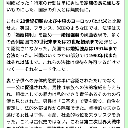
明確だった：特定の行動は単に男性を
家族の長に値しな
い
ものにした、国家の介入とは無関係に。
これを
20世紀初頭および中頃のヨーロッパと北米
と比較
せよ。英国、フランス、米国のような国では、法律は夫
の
「婚姻権利」
を認め——
婚姻強姦
の婉曲表現で、多く
の西側諸国で
20世紀末または21世紀初頭まで
犯罪とし
て認識されなかった。英国では
婚姻強姦は1991年まで
合法
だった。米国のいくつかの部分では
1990年代また
はそれ以降
まで。これらの法律は虐待を許可するだけで
なく——それをコード化した。
妻と子供への身体的懲罰は単に容認されただけでなく
——
公に促進された
。男性は家族への法的権威を与えら
れ、規律としての暴力は私的でさえ責任あるその力の行
使と見なされた。男性は「口答え」で妻を殴り、自治を
否定し、法的外部世界から隔離できた。虐待的な夫から
逃げる女性は子供、財産、社会的地位を失うリスクを負
った。これは古代史ではない。これは
第二次世界大戦中