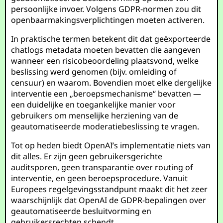
persoonlijke invoer. Volgens GDPR-normen zou dit
openbaarmakingsverplichtingen moeten activeren.
In praktische termen betekent dit dat geëxporteerde
chatlogs metadata moeten bevatten die aangeven
wanneer een risicobeoordeling plaatsvond, welke
beslissing werd genomen (bijv. omleiding of
censuur) en waarom. Bovendien moet elke dergelijke
interventie een „beroepsmechanisme“ bevatten —
een duidelijke en toegankelijke manier voor
gebruikers om menselijke herziening van de
geautomatiseerde moderatiebeslissing te vragen.
Tot op heden biedt OpenAI’s implementatie niets van
dit alles. Er zijn geen gebruikersgerichte
auditsporen, geen transparantie over routing of
interventie, en geen beroepsprocedure. Vanuit
Europees regelgevingsstandpunt maakt dit het zeer
waarschijnlijk dat OpenAI de GDPR-bepalingen over
geautomatiseerde besluitvorming en
gebruikersrechten schendt.