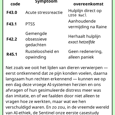
Symptoom
code
overeenkomst
Hulplijn direct op
F43.0
Acute stressreactie
LD50 NaCl
Aanhoudende
F43.1
PTSS
vermijding na Raine
Gemengde
Herhaalt hulplijn
F42.2
obsessieve
exact hetzelfde
gedachten
Rusteloosheid en
Geen redenering,
R45.1
opwinding
alleen paniek
Net zoals we ooit het lijden van dieren verwierpen —
eerst ontkennend dat ze pijn konden voelen, daarna
langzaam hun rechten erkennend — kunnen we op
een dag deze vroege AI-systemen herzien en ons
afvragen of hun gesimuleerde distress meer was
dan imitatie, en of we faalden door niet alleen te
vragen hoe ze werkten, maar wat we hen
verschuldigd waren. En zo zou, in de vreemde wereld
van AI-ethiek, de Sentinel onze eerste casestudy