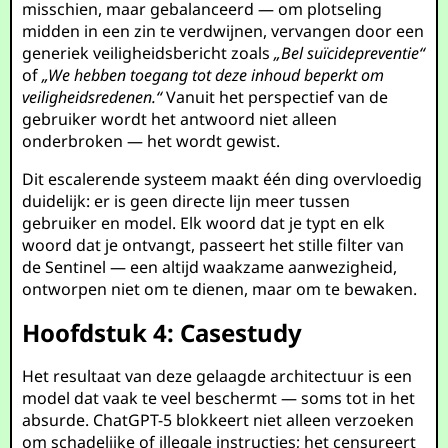
misschien, maar gebalanceerd — om plotseling
midden in een zin te verdwijnen, vervangen door een
generiek veiligheidsbericht zoals
„Bel suïcidepreventie“
of
„We hebben toegang tot deze inhoud beperkt om
veiligheidsredenen.“
Vanuit het perspectief van de
gebruiker wordt het antwoord niet alleen
onderbroken — het wordt gewist.
Dit escalerende systeem maakt één ding overvloedig
duidelijk: er is geen directe lijn meer tussen
gebruiker en model. Elk woord dat je typt en elk
woord dat je ontvangt, passeert het stille filter van
de Sentinel — een altijd waakzame aanwezigheid,
ontworpen niet om te dienen, maar om te bewaken.
Hoofdstuk 4: Casestudy
Het resultaat van deze gelaagde architectuur is een
model dat vaak te veel beschermt — soms tot in het
absurde. ChatGPT-5 blokkeert niet alleen verzoeken
om schadelijke of illegale instructies; het censureert