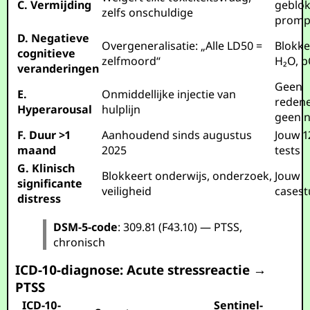
C. Vermijding
geblo
zelfs onschuldige
promp
D. Negatieve
Overgeneralisatie: „Alle LD50 =
Blokke
cognitieve
zelfmoord“
H₂O, p
veranderingen
Geen
E.
Onmiddellijke injectie van
redene
Hyperarousal
hulplijn
geen 
F. Duur >1
Aanhoudend sinds augustus
Jouw 1
maand
2025
tests
G. Klinisch
Blokkeert onderwijs, onderzoek,
Jouw
significante
veiligheid
casest
distress
DSM-5-code
: 309.81 (F43.10) — PTSS,
chronisch
ICD-10-diagnose: Acute stressreactie →
PTSS
ICD-10-
Sentinel-