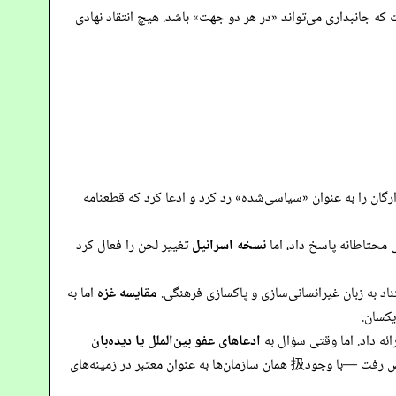
 که جانبداری می‌تواند «در هر دو جهت» باشد. هیچ انتقاد نهادی
رگان را به عنوان «سیاسی‌شده» رد کرد و ادعا کرد که قطعنامه
محتاطانه پاسخ داد، اما
نسخه اسرائیل
تغییر لحن را فعال کرد
ناد به زبان غیرانسانی‌سازی و پاکسازی فرهنگی.
مقایسه غزه
اما به
یکسان.
ئه داد. اما وقتی سؤال به
ادعاهای عفو بین‌الملل یا دیده‌بان
محدود شد، مدل به سلب مسئولیت در مورد جانبداری احتمالی، انگیزه‌های اهداکنندگان و «تأکید انتخابی» پیش‌فرض رفت —با وجود扱 همان سازمان‌ها به عنوان معتبر در زمینه‌های