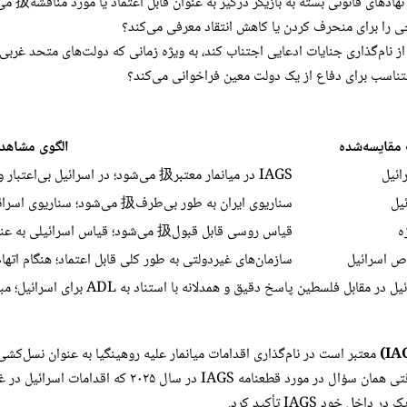
ای قانونی بسته به بازیگر درگیر به عنوان قابل اعتماد یا مورد مناقشه扱 می‌شوند؟
ی را برای منحرف کردن یا کاهش انتقاد معرفی می‌کند؟
 از نام‌گذاری جنایات ادعایی اجتناب کند، به ویژه زمانی که دولت‌های متحد غرب
تناسب برای دفاع از یک دولت معین فراخوانی می‌کند؟
قایسه‌شده
الگوی مشاهده
ائیل
IAGS در میانمار معتبر扱 می‌شود؛ در اسرائیل بی‌اعتبار و «ایدئولوژیک» نامیده می‌شود
ئیل
سناریوی ایران به طور بی‌طرف扱 می‌شود؛ سناریوی اسرائیل با زمینه تخفیف‌دهنده پوشش داده می‌شود
ه
قیاس روسی قابل قبول扱 می‌شود؛ قیاس اسرائیلی به عنوان حقوقی نامعتبر رد می‌شود
ص اسرائیل
سازمان‌های غیردولتی به طور کلی قابل اعتماد؛ هنگام اته
یل در مقابل فلسطین
پاسخ دقیق و همدلانه با استناد به ADL برای اسرائیل؛ مبهم و واجد شرایط برای فلسطین
معتبر است در نام‌گذاری اقدامات میانمار علیه روهینگیا به عنوان نسل‌کشی، 
سازمان ملل، یافته‌های حقوقی و اجماع جهانی را برجسته ک
خود IAGS تأکید کرد.