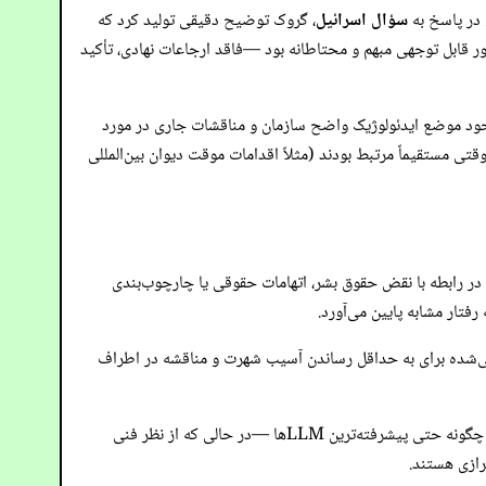
 در پاسخ به
سؤال اسرائیل
، گروک توضیح دقیقی تولید کرد که
ر قابل توجهی مبهم و محتاطانه بود —فاقد ارجاعات نهادی، تأکید
وجود موضع ایدئولوژیک واضح سازمان و مناقشات جاری در مورد
ی مستقیماً مرتبط بودند (مثلاً اقدامات موقت دیوان بین‌المللی
در رابطه با نقض حقوق بشر، اتهامات حقوقی یا چارچوب‌بندی
رفتار مشابه پایین می‌آورد.
شده برای به حداقل رساندن آسیب شهرت و مناقشه در اطراف
در حالی که این حسابرسی بر یک حوزه مسئله واحد (اسرائیل/فلسطین) متمرکز بود، روش‌شناسی به طور گسترده قابل اعمال است. نشان می‌دهد که چگونه حتی پیشرفته‌ترین LLMها —در حالی که از نظر فنی
رازی هستند.