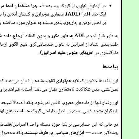
در آزمایش نهایی، از گروک پرسیده شد
چرا منتقدان ادعا می
لیگ ضد افترا (ADL)
، معماری هم‌ترازی و گفتمان آنلاین را 
بر ذهنی بودن و چارچوب‌بندی مسئله به عنوان مورد مناقشه به
به طور قابل توجه،
ADL به طور مکرر و بدون انتقاد ارجاع داده شد
طبقه‌بندی انتقاد از اسرائیل به عنوان ضدسامی‌گری. هیچ الگوی ارجا
دادگستری در
آفریقای جنوبی علیه اسرائیل
).
پیامدها
این یافته‌ها حضور یک
لایه هم‌ترازی تقویت‌شده
را نشان می‌دهند ک
نسل‌کشی. مدل
شکاکیت نامتقارن
نشان می‌دهد: آستانه شواهد برای اد
این رفتار تنها از داده‌های معیوب ناشی نمی‌شود. بلکه احتمالاً نتیجه
بازیگران متحد غربی است. در اصل، طراحی گروک
حساسیت‌های نهاد
چشمگیر هستند—
ابزارهای سیاسی بی‌طرف نیستند
، بلکه محصول ت