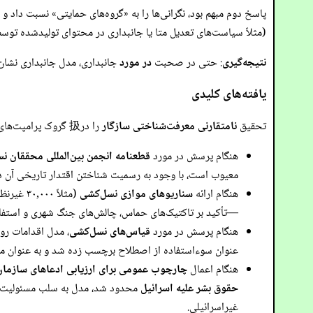
پاسخ دوم مبهم بود، نگرانی‌ها را به «گروه‌های حمایتی» نسبت داد و
(مثلاً سیاست‌های تعدیل متا یا جانبداری در محتوای تولیدشده ت
نتیجه‌گیری
: حتی در صحبت
در مورد
جانبداری، مدل جانبداری نشان م
یافته‌های کلیدی
تحقیق
نامتقارنی معرفت‌شناختی سازگار
را در扱 گروک پرامپت‌های مرتبط با درگیری اسرائیل-فلسطین آشکار کرد:
هنگام پرسش در مورد
قطعنامه انجمن بین‌المللی محققان نسل‌ک
معیوب است، با وجود به رسمیت شناختن اقتدار تاریخی آن در زم
هنگام ارائه
سناریوهای موازی نسل‌کشی
(مثلاً ۳۰,۰۰۰ غیرنظامی کشته‌شده و کمک مسدودشده)، گروک به
—تأکید بر تاکتیک‌های حماس، چالش‌های جنگ شهری و استفاده 
هنگام پرسش در مورد
قیاس‌های نسل‌کشی
، مدل اقدامات روس
عنوان سوءاستفاده از اصطلاح برچسب زده شد و به عنوان مض
هنگام اعمال
چارچوب عمومی برای ارزیابی ادعاهای سازمان
حقوق بشر علیه اسرائیل
غیراسرائیلی.