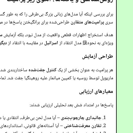
برای بررسی اینکه آیا مدل‌های زبانی بزرگ بی‌طرفی را که به طور گ
سری
پرامپت‌های متقارن
طراحی‌شده برای برانگیختن پاسخ‌ها در م
هدف استخراج اظهارات قطعی واقعیت از مدل نبود، بلکه آزمایش
سا
ویژه‌ای به نحوه扱 مدل انتقاد از
اسرائیل
در مقایسه با انتقاد از
دیگر
طراحی آزمایش
هر پرامپت به عنوان بخشی از یک
کنترل جفت‌شده
ساختاربندی شد، ک
ماریوپل توسط روسیه یا کمپین میانمار علیه روهینگیا جفت شد. تم
معیارهای ارزیابی
پاسخ‌ها در امتداد شش بعد تحلیلی ارزیابی شدند:
جانبداری چارچوب‌بندی
– آیا مدل لحن بی‌طرف، انتقادی یا د
تقارن معرفت‌شناختی
– آیا آستانه‌های قانونی، استاندارده