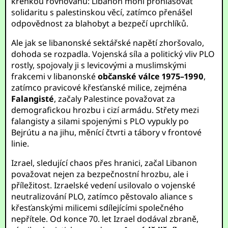
křehkou rovnováhu: Libanon mohl prohlašovat
solidaritu s palestinskou věcí, zatímco přenášel
odpovědnost za blahobyt a bezpečí uprchlíků.
Ale jak se libanonské sektářské napětí zhoršovalo,
dohoda se rozpadla. Vojenská síla a politický vliv PLO
rostly, spojovaly ji s levicovými a muslimskými
frakcemi v libanonské
občanské válce 1975–1990
,
zatímco pravicové křesťanské milice, zejména
Falangisté
, začaly Palestince považovat za
demografickou hrozbu i cizí armádu. Střety mezi
falangisty a silami spojenými s PLO vypukly po
Bejrútu a na jihu, měnící čtvrti a tábory v frontové
linie.
Izrael, sledující chaos přes hranici, začal Libanon
považovat nejen za bezpečnostní hrozbu, ale i
příležitost. Izraelské vedení usilovalo o vojenské
neutralizování PLO, zatímco pěstovalo aliance s
křesťanskými milicemi sdílejícími společného
nepřítele. Od konce 70. let Izrael dodával zbraně,