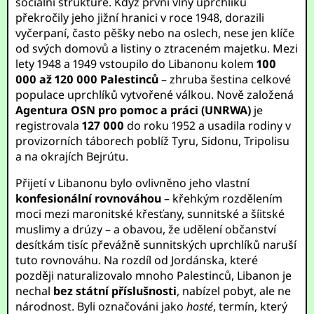
sociální struktuře. Když první vlny uprchlíků
překročily jeho jižní hranici v roce 1948, dorazili
vyčerpaní, často pěšky nebo na oslech, nese jen klíče
od svých domovů a listiny o ztraceném majetku. Mezi
lety 1948 a 1949 vstoupilo do Libanonu kolem
100
000 až 120 000 Palestinců
– zhruba šestina celkové
populace uprchlíků vytvořené válkou. Nově založená
Agentura OSN pro pomoc a práci (UNRWA)
je
registrovala
127 000
do roku 1952 a usadila rodiny v
provizorních táborech poblíž Tyru, Sidonu, Tripolisu
a na okrajích Bejrútu.
Přijetí v Libanonu bylo ovlivněno jeho vlastní
konfesionální rovnováhou
– křehkým rozdělením
moci mezi maronitské křesťany, sunnitské a šíitské
muslimy a drúzy – a obavou, že udělení občanství
desítkám tisíc převážně sunnitských uprchlíků naruší
tuto rovnováhu. Na rozdíl od Jordánska, které
později naturalizovalo mnoho Palestinců, Libanon je
nechal
bez státní příslušnosti
, nabízel pobyt, ale ne
národnost. Byli označováni jako
hosté
, termín, který