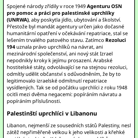
Spojené národy zřídily v roce 1949
Agenturu OSN
pro pomoc a práci pro palestinské uprchlíky
(UNRWA)
, aby poskytla jídlo, ubytování a školství.
Přestože byl mandát agentury určen jako dočasné
humanitární opatření v očekávání repatriace, stal se
lešením trvalého patového stavu. Zatímco
Rezoluci
194
uznala právo uprchlíků na návrat, ani
mezinárodní společenství, ani nový stát Izrael
nepodnikly kroky k jejímu prosazení. Arabské
hostitelské státy, odvolávající se na stejnou rezoluci,
odmítly udělit občanství s odůvodněním, že by to
legitimovalo izraelské odmítnutí repatriace
vysídlených. Tak se od počátku uprchlíci z roku 1948
ocitli mezi dvěma negacemi: popíráním návratu a
popíráním příslušnosti.
Palestinští uprchlíci v Libanonu
Libanon, nejmenší ze sousedních států Palestiny, nesl
zátěž nepřiměřeně velkou k jeho velikosti a křehké