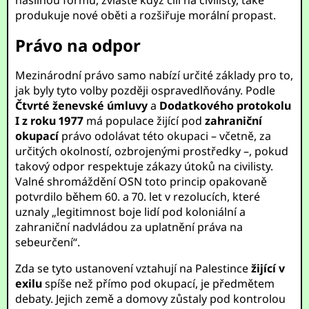
násilnou formu, zvláště když cílí na civilisty, také
produkuje nové oběti a rozšiřuje morální propast.
Právo na odpor
Mezinárodní právo samo nabízí určité základy pro to,
jak byly tyto volby později ospravedlňovány. Podle
Čtvrté ženevské úmluvy
a
Dodatkového protokolu
I z roku 1977
má populace žijící pod
zahraniční
okupací
právo odolávat této okupaci – včetně, za
určitých okolností, ozbrojenými prostředky –, pokud
takový odpor respektuje zákazy útoků na civilisty.
Valné shromáždění OSN toto princip opakovaně
potvrdilo během 60. a 70. let v rezolucích, které
uznaly „legitimnost boje lidí pod koloniální a
zahraniční nadvládou za uplatnění práva na
sebeurčení“.
Zda se tyto ustanovení vztahují na Palestince
žijící v
exilu
spíše než přímo pod okupací, je předmětem
debaty. Jejich země a domovy zůstaly pod kontrolou