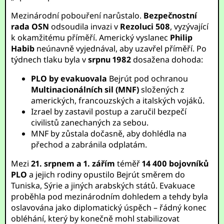
Mezinárodní pobouření narůstalo.
Bezpečnostní
rada OSN
odsoudila invazi v
Rezoluci 508
, vyzývající
k okamžitému příměří. Americký vyslanec
Philip
Habib
neúnavně vyjednával, aby uzavřel příměří. Po
týdnech tlaku byla v
srpnu 1982
dosažena dohoda:
PLO by evakuovala
Bejrút pod ochranou
Multinacionálních sil (MNF)
složených z
amerických, francouzských a italských vojáků.
Izrael by zastavil postup a zaručil bezpečí
civilistů zanechaných za sebou.
MNF by zůstala dočasně, aby dohlédla na
přechod a zabránila odplatám.
Mezi
21. srpnem a 1. zářím
téměř
14 400 bojovníků
PLO
a jejich rodiny opustilo Bejrút směrem do
Tuniska, Sýrie a jiných arabských států. Evakuace
proběhla pod mezinárodním dohledem a tehdy byla
oslavována jako diplomatický úspěch – řádný konec
obléhání, který by konečně mohl stabilizovat