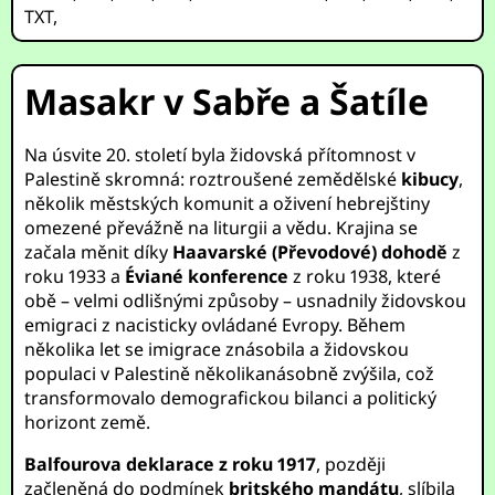
TXT
,
Masakr v Sabře a Šatíle
Na úsvite 20. století byla židovská přítomnost v
Palestině skromná: roztroušené zemědělské
kibucy
,
několik městských komunit a oživení hebrejštiny
omezené převážně na liturgii a vědu. Krajina se
začala měnit díky
Haavarské (Převodové) dohodě
z
roku 1933 a
Éviané konference
z roku 1938, které
obě – velmi odlišnými způsoby – usnadnily židovskou
emigraci z nacisticky ovládané Evropy. Během
několika let se imigrace znásobila a židovskou
populaci v Palestině několikanásobně zvýšila, což
transformovalo demografickou bilanci a politický
horizont země.
Balfourova deklarace z roku 1917
, později
začleněná do podmínek
britského mandátu
, slíbila