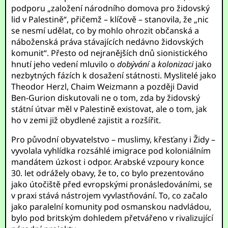
podporu „založení národního domova pro židovský
lid v Palestině“, přičemž – klíčově – stanovila, že „nic
se nesmí udělat, co by mohlo ohrozit občanská a
náboženská práva stávajících nedávno židovských
komunit“. Přesto od nejranějších dnů sionistického
hnutí jeho vedení mluvilo o
dobývání
a
kolonizaci
jako
nezbytných fázích k dosažení státnosti. Myslitelé jako
Theodor Herzl, Chaim Weizmann a později David
Ben-Gurion diskutovali ne o tom, zda by židovský
státní útvar měl v Palestině existovat, ale o tom, jak
ho v zemi již obydlené zajistit a rozšířit.
Pro původní obyvatelstvo – muslimy, křesťany i Židy –
vyvolala vyhlídka rozsáhlé imigrace pod koloniálním
mandátem úzkost i odpor. Arabské vzpoury konce
30. let odrážely obavy, že to, co bylo prezentováno
jako útočiště před evropskými pronásledováními, se
v praxi stává nástrojem vyvlastňování. To, co začalo
jako paralelní komunity pod osmanskou nadvládou,
bylo pod britským dohledem přetvářeno v rivalizující