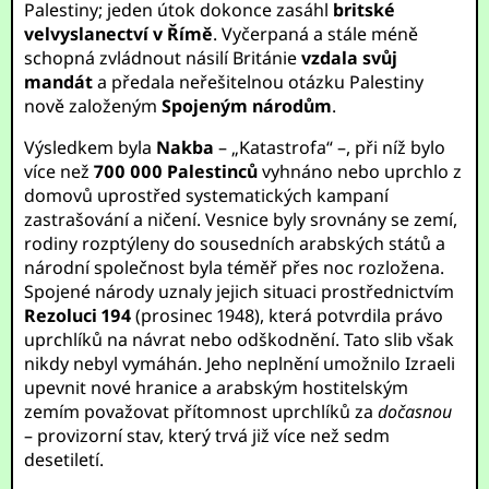
Palestiny; jeden útok dokonce zasáhl
britské
velvyslanectví v Římě
. Vyčerpaná a stále méně
schopná zvládnout násilí Británie
vzdala svůj
mandát
a předala neřešitelnou otázku Palestiny
nově založeným
Spojeným národům
.
Výsledkem byla
Nakba
– „Katastrofa“ –, při níž bylo
více než
700 000 Palestinců
vyhnáno nebo uprchlo z
domovů uprostřed systematických kampaní
zastrašování a ničení. Vesnice byly srovnány se zemí,
rodiny rozptýleny do sousedních arabských států a
národní společnost byla téměř přes noc rozložena.
Spojené národy uznaly jejich situaci prostřednictvím
Rezoluci 194
(prosinec 1948), která potvrdila právo
uprchlíků na návrat nebo odškodnění. Tato slib však
nikdy nebyl vymáhán. Jeho neplnění umožnilo Izraeli
upevnit nové hranice a arabským hostitelským
zemím považovat přítomnost uprchlíků za
dočasnou
– provizorní stav, který trvá již více než sedm
desetiletí.