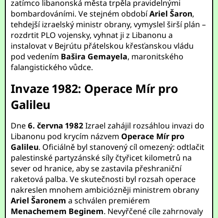
zatímco libanonská města trpěla pravidelnými
bombardováními. Ve stejném období
Ariel Šaron
,
tehdejší izraelský ministr obrany, vymyslel širší plán –
rozdrtit PLO vojensky, vyhnat ji z Libanonu a
instalovat v Bejrútu přátelskou křesťanskou vládu
pod vedením
Bašira Gemayela
, maronitského
falangistického vůdce.
Invaze 1982: Operace Mír pro
Galileu
Dne
6. června 1982
Izrael zahájil rozsáhlou invazi do
Libanonu pod krycím názvem
Operace Mír pro
Galileu
. Oficiálně byl stanovený cíl omezený: odtlačit
palestinské partyzánské síly čtyřicet kilometrů na
sever od hranice, aby se zastavila přeshraniční
raketová palba. Ve skutečnosti byl rozsah operace
nakreslen mnohem ambiciózněji ministrem obrany
Ariel Šaronem
a schválen premiérem
Menachemem Beginem
. Nevyřčené cíle zahrnovaly