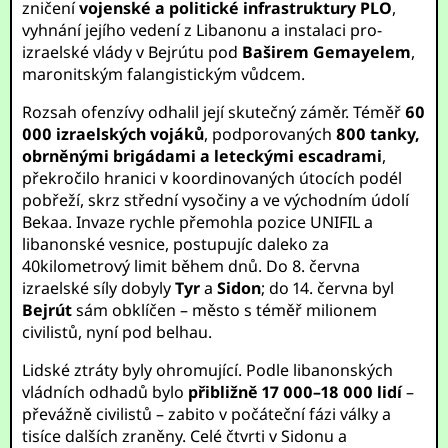
zničení
vojenské a politické infrastruktury PLO
,
vyhnání jejího vedení z Libanonu a instalaci pro-
izraelské vlády v Bejrútu pod
Baširem Gemayelem
,
maronitským falangistickým vůdcem.
Rozsah ofenzívy odhalil její skutečný záměr. Téměř
60
000 izraelských vojáků
, podporovaných
800 tanky,
obrněnými brigádami a leteckými escadrami
,
překročilo hranici v koordinovaných útocích podél
pobřeží, skrz střední vysočiny a ve východním údolí
Bekaa. Invaze rychle přemohla pozice UNIFIL a
libanonské vesnice, postupujíc daleko za
40kilometrový limit během dnů. Do 8. června
izraelské síly dobyly
Tyr
a
Sidon
; do 14. června byl
Bejrút
sám obklíčen – město s téměř milionem
civilistů, nyní pod belhau.
Lidské ztráty byly ohromující. Podle libanonských
vládních odhadů bylo
přibližně 17 000–18 000 lidí
–
převážně civilistů – zabito v počáteční fázi války a
tisíce dalších zraněny. Celé čtvrti v Sidonu a