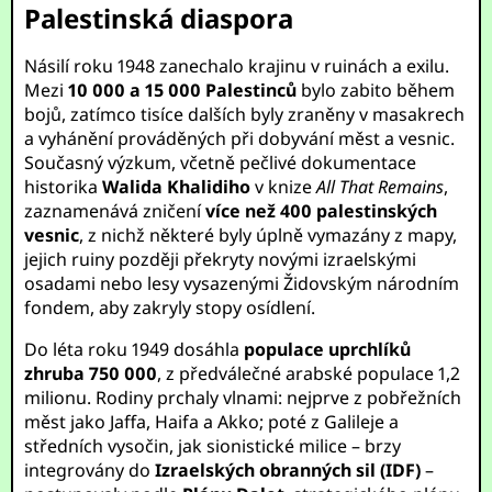
Palestinská diaspora
Násilí roku 1948 zanechalo krajinu v ruinách a exilu.
Mezi
10 000 a 15 000 Palestinců
bylo zabito během
bojů, zatímco tisíce dalších byly zraněny v masakrech
a vyhánění prováděných při dobyvání měst a vesnic.
Současný výzkum, včetně pečlivé dokumentace
historika
Walida Khalidiho
v knize
All That Remains
,
zaznamenává zničení
více než 400 palestinských
vesnic
, z nichž některé byly úplně vymazány z mapy,
jejich ruiny později překryty novými izraelskými
osadami nebo lesy vysazenými Židovským národním
fondem, aby zakryly stopy osídlení.
Do léta roku 1949 dosáhla
populace uprchlíků
zhruba 750 000
, z předválečné arabské populace 1,2
milionu. Rodiny prchaly vlnami: nejprve z pobřežních
měst jako Jaffa, Haifa a Akko; poté z Galileje a
středních vysočin, jak sionistické milice – brzy
integrovány do
Izraelských obranných sil (IDF)
–