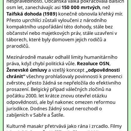
nespravedlnosti. Občanská válka pokračovala dalších
osm let, zanechávajíc asi
150 000 mrtvých
, než
Taifská dohoda (1989)
konečně obnovila křehký mír.
Přesto uprchlíci zůstali vyloučeni z národního
kompaktního uspořádání této dohody, stále bez
občanství nebo majetkových práv, stále uzavřeni v
táborech, které byly domovem jejich rodičů a
prarodičů.
Mezinárodně masakr odhalil limity humanitárního
práva, když chybí politická vůle.
Rezoluce OSN
,
Ženevské úmluvy
a vzešlý koncept
„odpovědnosti
chránit“
všechny prohlašovaly povinnosti k prevenci
zvěrstev, přesto žádná se nepřeložila do efektivního
prosazení. Belgický případ válečných zločinů na
počátku 2000. let krátce znovu otevřel otázku
odpovědnosti, ale byl nakonec omezen reformou
jurisdikce. Dodnes žádný soud nerozhodl o
zabíjeních v Sabře a Šatíle.
Kulturně masakr přetrvává jako rána i zrcadlo. Filmy