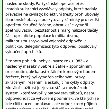
následné škody. Partyzánské operace přes
izraelskou hranici vyvolávaly odplaty, které padaly
převážně na civilisty; kolektivní tresty prohlubovaly
libanonské obavy a poskytovaly záminky pro tvrdší
opatření. Stručně řečeno, obrat k síle vytvořil
zpětnou vazbu: bezstátnost a marginalizace tlačily
část uprchlické populace k militantismu;
militantismus vyvolával vojenské odpovědi a
politickou delegitimizaci; tyto odpovědi posilovaly
vyloučení uprchlíků.
Z tohoto pohledu nebyla invaze roku 1982 – a
následný masakr v Sabře a Šatíle – spontánním
prasknutím, ale katastrofálním koncovým bodem
řetězce, který byl vytvořen selhanými právy,
zkrácenými řešeními a eskalujícími cykly odplaty.
Morální složitost je zjevná: stát a mezinárodní
systém, které vytvořily patový stav táborů, nesou
odpovědnost za vytvoření podmínek, ve kterých se
lidé cítili nuceni odolávat – ale odpor, který přijímá