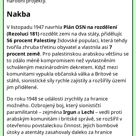
národní projekty.
Nakba
V listopadu 1947 navrhla
Plán OSN na rozdělení
(Rezoluci 181)
rozdělit zemi na dva státy, přidělujíc
56 procent Palestiny
židovské populaci, která tehdy
tvořila zhruba třetinu obyvatel a vlastnila asi
7
procent země
. Pro palestinskou arabskou většinu se
to zdálo méně kompromisem než vyvlastněním
schváleným mezinárodním dekretem. Když mezi
komunitami vypukla občanská válka a Britové se
stáhli, sionistické síly rychle zajistily a rozšířily území
jim přidělené.
Do roku 1948 se události zrychlily za hranice
možného. Ozbrojený boj, který sionističtí
paramilitanté – zejména
Irgun
a
Lechi
– vedli proti
arabským komunitám i britské správě, se rozšířil v
otevřenou povstaleckou činnost. Jejich bombové
útoky a atentáty zasahovaly daleko za hranice