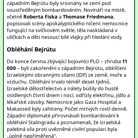
západním Bejrútu byly srovnány se zemí pod
soustředěným bombardováním. Novináři na místě,
včetně
Roberta Fiska
a
Thomase Friedmana
,
popisovali scény apokalyptického ničení: nemocnice
fungující na svíčkovém světle, těla naskládaná v
uličkách a děti nesoucí bílé vlajky při hledání vody.
Obléhání Bejrútu
Do konce června zbývající bojovníci PLO – zhruba
11
000
– byli zakořeněni v západním Bejrútu, obklíčeni
Izraelskými obrannými silami (IDF) ze země, moře a
vzduchu. Obléhání trvalo téměř deset týdnů.
Izraelské dělostřelectvo a nálety búšily do hustě
osídlených čtvrtí dnem i nocí, odřízly elektřinu, jídlo a
lékařské zásoby. Nemocnice jako Gaza Hospital a
Makassed byly zahlceny. Počet mrtvých rostl denně.
Západní diplomaté přirovnávali bombardování k
obléhání Stalingradu a poznamenali, že izraelská
palebná síla proti uvězněné civilní populaci byla
„úplně nepřiměřená“.