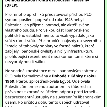
Demokratickou frontu osvobození Palestiny
(DFLP)
.
Pro mnoho uprchlíků představoval příchod PLO
symbol posílení: poprvé od roku 1948 nebyli
Palestinci jen příjemci pomoci, ale aktéři svého
vlastního osudu. Pro velkou část libanonského
politického establishmentu to však vypadalo jako
stát v rámci státu. Přeshraniční nájezdy do severního
Izraele přitahovaly odplaty ve formě náletů, které
zabíjely libanonské civilisty a ničily infrastrukturu,
prohlubující resentiment mezi komunitami, které si
nevybraly hostit válku.
Ne snadná koexistence mezi libanonským státem a
PLO byla formalizována v
Dohodě z Káhiry z roku
1969
, kterou zprostředkovala Egypt. Udělovala
Palestincům omezenou autonomii v táborech a
právo nosit zbraně za účelem odporu proti Izraeli –
bezprecedentní ústupky na suverénním libanonském
území. Po určitou dobu tento úspěch udržoval