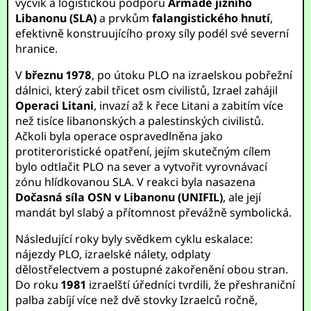
výcvik a logistickou podporu
Armádě jižního
Libanonu (SLA)
a prvkům
falangistického hnutí
,
efektivně konstruujícího proxy síly podél své severní
hranice.
V
březnu 1978
, po útoku PLO na izraelskou pobřežní
dálnici, který zabil třicet osm civilistů, Izrael zahájil
Operaci Litani
, invazí až k řece Litani a zabitím více
než tisíce libanonských a palestinských civilistů.
Ačkoli byla operace ospravedlněna jako
protiteroristické opatření, jejím skutečným cílem
bylo odtlačit PLO na sever a vytvořit vyrovnávací
zónu hlídkovanou SLA. V reakci byla nasazena
Dočasná síla OSN v Libanonu (UNIFIL)
, ale její
mandát byl slabý a přítomnost převážně symbolická.
Následující roky byly svědkem cyklu eskalace:
nájezdy PLO, izraelské nálety, odplaty
dělostřelectvem a postupné zakořenění obou stran.
Do roku
1981
izraelští úředníci tvrdili, že přeshraniční
palba zabíjí více než dvě stovky Izraelců ročně,