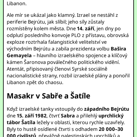
Libanon.
Ale mír se ukázal jako klamný. Izrael se nestáhl z
periferie Bejrútu, jak slíbil; jeho síly zůstaly
rozmístěny kolem města. Dne
14. září
, jen dny po
odplutí posledního konvoje PLO z přístavu, obrovská
exploze roztrhala falangistické velitelství ve
východním Bejrútu a zabila prezidenta volbu
Bašira
Gemayela
– hlavního izraelského spojence a klíčový
kámen Šaronova poválečného politického vidění.
Atentát, připisovaný členovi Syrské sociálně
nacionalistické strany, rozbil izraelské plány a ponořil
Libanon zpět do chaosu.
Masakr v Sabře a Šatíle
Když izraelské tanky vstoupily do
západního Bejrútu
dne
15. září 1982
, čtvrť
Sabra
a přilehlý
uprchlický
tábor Šatíla
ležely v oblasti, kterou rychle uzavřely.
Byly to hustě osídlené čtvrti s odhadem
20 000–30
000 civilistů
, převážně palestinských uprchlíků a