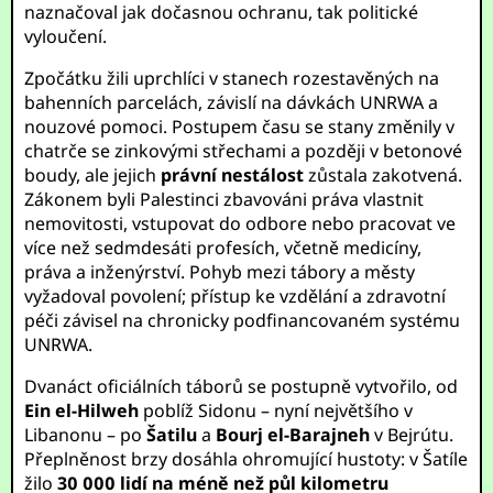
naznačoval jak dočasnou ochranu, tak politické
vyloučení.
Zpočátku žili uprchlíci v stanech rozestavěných na
bahenních parcelách, závislí na dávkách UNRWA a
nouzové pomoci. Postupem času se stany změnily v
chatrče se zinkovými střechami a později v betonové
boudy, ale jejich
právní nestálost
zůstala zakotvená.
Zákonem byli Palestinci zbavováni práva vlastnit
nemovitosti, vstupovat do odbore nebo pracovat ve
více než sedmdesáti profesích, včetně medicíny,
práva a inženýrství. Pohyb mezi tábory a městy
vyžadoval povolení; přístup ke vzdělání a zdravotní
péči závisel na chronicky podfinancovaném systému
UNRWA.
Dvanáct oficiálních táborů se postupně vytvořilo, od
Ein el-Hilweh
poblíž Sidonu – nyní největšího v
Libanonu – po
Šatilu
a
Bourj el-Barajneh
v Bejrútu.
Přeplněnost brzy dosáhla ohromující hustoty: v Šatíle
žilo
30 000 lidí na méně než půl kilometru