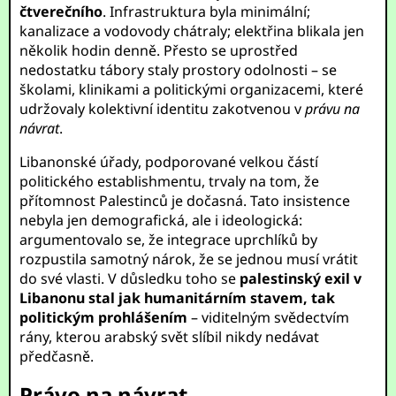
čtverečního
. Infrastruktura byla minimální;
kanalizace a vodovody chátraly; elektřina blikala jen
několik hodin denně. Přesto se uprostřed
nedostatku tábory staly prostory odolnosti – se
školami, klinikami a politickými organizacemi, které
udržovaly kolektivní identitu zakotvenou v
právu na
návrat
.
Libanonské úřady, podporované velkou částí
politického establishmentu, trvaly na tom, že
přítomnost Palestinců je dočasná. Tato insistence
nebyla jen demografická, ale i ideologická:
argumentovalo se, že integrace uprchlíků by
rozpustila samotný nárok, že se jednou musí vrátit
do své vlasti. V důsledku toho se
palestinský exil v
Libanonu stal jak humanitárním stavem, tak
politickým prohlášením
– viditelným svědectvím
rány, kterou arabský svět slíbil nikdy nedávat
předčasně.
Právo na návrat