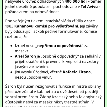
nebývalé úrovně: odhadovaných
400 000 lidí
– téměř
jedné desetině populace – pochodovalo v
Tel Avivu
s
požadavkem na odpovědnost.
Pod veřejným tlakem izraelská vláda zřídila v roce
1983
Kahanovu komisi pro vyšetřování
. Její závěry
byly odsuzující, ačkoli pečlivě formulované. Komise
rozhodla, že:
Izrael nese
„nepřímou odpovědnost“
za
masakr.
Ariel Šaron
je „osobně odpovědný“ za selhání v
přijetí opatření k prevenci krveprolití navzdory
jasným varováním.
Jiní vysokí úředníci, včetně
Rafaela Eitana
,
nesou „osobní vinu“.
Šaron byl nucen rezignovat z funkce ministra obrany,
přestože zůstal v kabinetu a o dvě desetiletí později
se stal premiérem. Žádný izraelský nebo falangistický
důstojník nebyl za masakr nikdy trestně stíhán. V