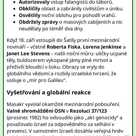
Autorizovaly
vstup falangistů do táborů.
Obklíčily
oblast a zabránily civilistům v úniku.
Osvětlily
noční oblohu pro pohodlí vrahů.
Obdržely zprávy
o masových zabíjeních a nic
neudělaly po téměř dva dny.
Když 18. září vstoupili do Šatíly první mezinárodní
novináři – včetně
Roberta Fiska
,
Lorena Jenkinse
a
Janet Lee Stevens
– našli noční můru: uličky ucpané
těly, buldozerem vykopané jámy plné mrtvol a
přeživší bloudící v šoku. Obrazy se vryly do
globálního vědomí a rozbily izraelské tvrzení, že
usiluje o „mír pro Galileu“.
Vyšetřování a globální reakce
Masakr vyvolal okamžité mezinárodní pobouření.
Valné shromáždění OSN
v
Rezoluci 37/123
(prosinec 1982) ho odsoudilo jako „akt genocidy“ a
považovalo Izrael za odpovědného za selhání v
prevenci. V samotném Izraeli dosáhla veřejná hněv