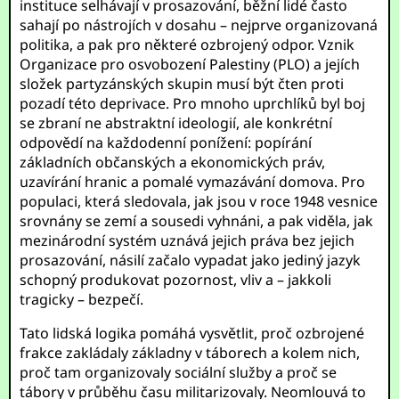
instituce selhávají v prosazování, běžní lidé často
sahají po nástrojích v dosahu – nejprve organizovaná
politika, a pak pro některé ozbrojený odpor. Vznik
Organizace pro osvobození Palestiny (PLO) a jejích
složek partyzánských skupin musí být čten proti
pozadí této deprivace. Pro mnoho uprchlíků byl boj
se zbraní ne abstraktní ideologií, ale konkrétní
odpovědí na každodenní ponížení: popírání
základních občanských a ekonomických práv,
uzavírání hranic a pomalé vymazávání domova. Pro
populaci, která sledovala, jak jsou v roce 1948 vesnice
srovnány se zemí a sousedi vyhnáni, a pak viděla, jak
mezinárodní systém uznává jejich práva bez jejich
prosazování, násilí začalo vypadat jako jediný jazyk
schopný produkovat pozornost, vliv a – jakkoli
tragicky – bezpečí.
Tato lidská logika pomáhá vysvětlit, proč ozbrojené
frakce zakládaly základny v táborech a kolem nich,
proč tam organizovaly sociální služby a proč se
tábory v průběhu času militarizovaly. Neomlouvá to