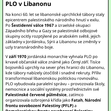
PLO v Libanonu
Na konci 60. let se libanonské uprchlické tábory staly
epicentrem palestinského národního hnutí v exilu.
Po
Šestidenní válce 1967
a izraelské okupaci
Západního břehu a Gazy se palestinské odbojové
skupiny ocitly rozptýlené po arabském světě, jejich
základny v Jordánsku, Sýrii a Libanonu se změnily v
uzly transnárodního boje.
V
září 1970
jordánská monarchie vyhnala PLO po
krvavé občanské válce známé jako
Černý září
. Tisíce
bojovníků uprchly na sever přes hranici do Libanonu,
kde tábory nabízely útočiště i snadné rekruty. Příliv
transformoval libanonskou politickou rovnováhu.
PLO vybudovala paralelní správu – provozovala školy,
nemocnice a sociální systémy prostřednictvím své
Palestinské červené půlměsíce
, zatímco
organizovala ozbrojená křídla jako
Fatah
,
Národní
frontu osvobození Palestiny (PFLP)
a