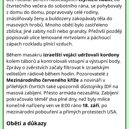
čtvrtečního večera do sobotního rána, se pohybovaly
z domu do domu, popravovaly celé rodiny,
znásilňovaly ženy a buldozery zakopávaly těla do
masových hrobů. Mnoho obětí bylo zastřeleno
zblízka; jiné zabity noži nebo granáty. Přeživší později
popisovali ulice lemované mrtvolami a páchoucí
zápach rozkladu plnící vzduch.
Během masakru
izraelští vojáci udržovali kordony
kolem táborů a kontrolovali vstupní a výstupní body.
Zprávy o zvěrstvích začaly filtrovat k izraelským
velitelům rádiově během hodin. Pozorovatelé z
Mezinárodního červeného kříže
a novináři v
přilehlých čtvrtích také upozornili důstojníky IDF na
masová zabíjení. Přesto armáda nezasáhla. Zabíjení
pokračovalo téměř dva plné dny, než byly milice
konečně nařízeny ven ve 8:00 ráno
18. září
, po
mezinárodní pobouření a přímých protestech USA.
Oběti a důkazy