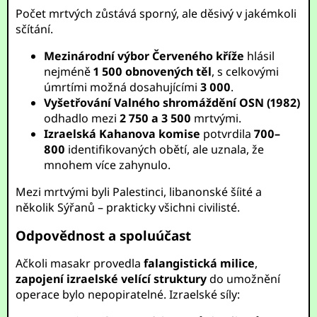
Počet mrtvých zůstává sporný, ale děsivý v jakémkoli
sčítání.
Mezinárodní výbor Červeného kříže
hlásil
nejméně
1 500 obnovených těl
, s celkovými
úmrtími možná dosahujícími
3 000
.
Vyšetřování Valného shromáždění OSN (1982)
odhadlo mezi
2 750 a 3 500
mrtvými.
Izraelská Kahanova komise
potvrdila
700–
800
identifikovaných obětí, ale uznala, že
mnohem více zahynulo.
Mezi mrtvými byli Palestinci, libanonské šíité a
několik Sýřanů – prakticky všichni civilisté.
Odpovědnost a spoluúčast
Ačkoli masakr provedla
falangistická milice
,
zapojení izraelské velící struktury
do umožnění
operace bylo nepopiratelné. Izraelské síly: