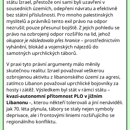
státu Izrael, přestože oni sami byli uzavřeni v
sousedních územích, odepřeni návratu a efektivně
bez státní příslušnosti. Pro mnoho palestinských
myslitelů a právníků tento exil právo na odpor
nezrušil; pouze přesunul bojiště. Z jejich pohledu se
právo na ozbrojený odpor rozšířilo na lid, jehož
okupace je následovala přes hranice
– prostřednictvím
vyhánění, blokád a vojenských nájezdů do
samotných uprchlických táborů.
V praxi tyto právní argumenty málo měnily
skutečnou realitu: Izrael považoval veškerou
ozbrojenou aktivitu z libanonského území za agresi,
zatímco Libanon považoval uprchlické bojovníky za
hosty i zátěž. Výsledkem byl stát v rámci státu –
kvazi-autonomní přítomnost PLO v jižním
Libanonu
–, kterou někteří tolerovali a jiní nenáviděli.
Jak 70. léta plynula, tábory se staly nejen symboly
deprivace, ale i frontovými liniemi rozšiřujícího se
regionálního konfliktu.