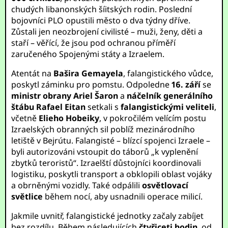
chudých libanonských šíitských rodin. Poslední
bojovníci PLO opustili město o dva týdny dříve.
Zůstali jen neozbrojení civilisté – muži, ženy, děti a
staří – věřící, že jsou pod ochranou příměří
zaručeného Spojenými státy a Izraelem.
Atentát na
Bašira Gemayela
, falangistického vůdce,
poskytl záminku pro pomstu. Odpoledne
16. září
se
ministr obrany Ariel Šaron
a
náčelník generálního
štábu Rafael Eitan
setkali s
falangistickými veliteli
,
včetně
Elieho Hobeiky
, v pokročilém velícím postu
Izraelských obranných sil poblíž mezinárodního
letiště v Bejrútu. Falangisté – blízcí spojenci Izraele –
byli autorizováni vstoupit do táborů „k vyplenění
zbytků teroristů“. Izraelští důstojníci koordinovali
logistiku, poskytli transport a obklopili oblast vojáky
a obrněnými vozidly. Také odpálili
osvětlovací
světlice
během nocí, aby usnadnili operace milicí.
Jakmile uvnitř, falangistické jednotky začaly zabíjet
bez rozdílu. Během následujících
čtyřiceti hodin
, od