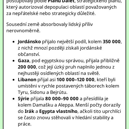
postupovaly podle
Plánu Dalet
, strategického plánu,
který autorizoval depopulaci oblastí považovaných
za nepřátelské nebo strategicky důležité.
Sousední země absorbovaly lidský příliv
nerovnoměrně.
Jordánsko
přijalo největší podíl, kolem
350 000
,
z nichž mnozí později získali jordánské
občanství.
Gaza
, pod egyptskou správou, přijala přibližně
200 000
, což její úzký pruh naplnilo jednou z
nejhustěji osídlených oblastí na světě.
Libanon
přijal asi
100 000–120 000
, kteří byli
umístěni v rychle postavených táborech kolem
Tyru, Sidonu a Bejrútu.
Sýrie
přijala
80 000–90 000
a přesídlila je
kolem Damašku a Aleppa. Menší počty dorazily
do
Irák
a
Egypta vlastního
, ačkoli tito uprchlíci
se často znovu stěhovali v hledání stability a
práce.