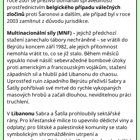
roce 2001 se přeživší domáhali spravedlnosti
prostřednictvím
belgického případu válečných
zločinů
proti Šaronovi a dalším, ale případ byl v roce
2003 zamítnut z důvodu jurisdikce.
Multinacionální síly (MNF)
– jejichž předchozí
stažení zanechalo tábory nechráněné – se vrátili do
Bejrútu koncem září 1982, ale jejich přítomnost
nemohla vrátit to, co se již stalo. Během měsíců
vypuklo nové násilí: sebevražedné bombové útoky
proti americkým a francouzským vojákům, stažení
západních sil a hlubší pád Libanonu do chaosu.
Uprostřed ruin západního Bejrútu přeživší Sabry a
Šatíly pohřbívali své mrtvé do rychle vykopaných
masových hrobů a začali dlouhou, neviditelnou práci
truchlení.
V
Libanonu
Sabra a Šatíla prohloubily sektářské
rány. Pro křesťanské milice to upevnilo dědictví viny a
odplaty; pro šíitské a palestinské komunity se stalo
symbolickým shromážděním utrpení a