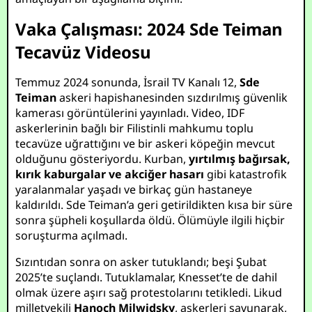
Vaka Çalışması: 2024 Sde Teiman
Tecavüz Videosu
Temmuz 2024 sonunda, İsrail TV Kanalı 12,
Sde
Teiman
askeri hapishanesinden sızdırılmış güvenlik
kamerası görüntülerini yayınladı. Video, IDF
askerlerinin bağlı bir Filistinli mahkumu toplu
tecavüze uğrattığını ve bir askeri köpeğin mevcut
olduğunu gösteriyordu. Kurban,
yırtılmış bağırsak,
kırık kaburgalar ve akciğer hasarı
gibi katastrofik
yaralanmalar yaşadı ve birkaç gün hastaneye
kaldırıldı. Sde Teiman’a geri getirildikten kısa bir süre
sonra şüpheli koşullarda öldü. Ölümüyle ilgili hiçbir
soruşturma açılmadı.
Sızıntıdan sonra on asker tutuklandı; beşi Şubat
2025’te suçlandı. Tutuklamalar, Knesset’te de dahil
olmak üzere aşırı sağ protestolarını tetikledi. Likud
milletvekili
Hanoch Milwidsky
, askerleri savunarak,