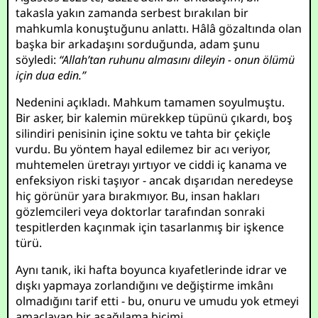
takasla yakın zamanda serbest bırakılan bir
mahkumla konuştuğunu anlattı. Hâlâ gözaltında olan
başka bir arkadaşını sorduğunda, adam şunu
söyledi:
“Allah’tan ruhunu almasını dileyin - onun ölümü
için dua edin.”
Nedenini açıkladı. Mahkum tamamen soyulmuştu.
Bir asker, bir kalemin mürekkep tüpünü çıkardı, boş
silindiri penisinin içine soktu ve tahta bir çekiçle
vurdu. Bu yöntem hayal edilemez bir acı veriyor,
muhtemelen üretrayı yırtıyor ve ciddi iç kanama ve
enfeksiyon riski taşıyor - ancak dışarıdan neredeyse
hiç görünür yara bırakmıyor. Bu, insan hakları
gözlemcileri veya doktorlar tarafından sonraki
tespitlerden kaçınmak için tasarlanmış bir işkence
türü.
Aynı tanık, iki hafta boyunca kıyafetlerinde idrar ve
dışkı yapmaya zorlandığını ve değiştirme imkânı
olmadığını tarif etti - bu, onuru ve umudu yok etmeyi
amaçlayan bir aşağılama biçimi.