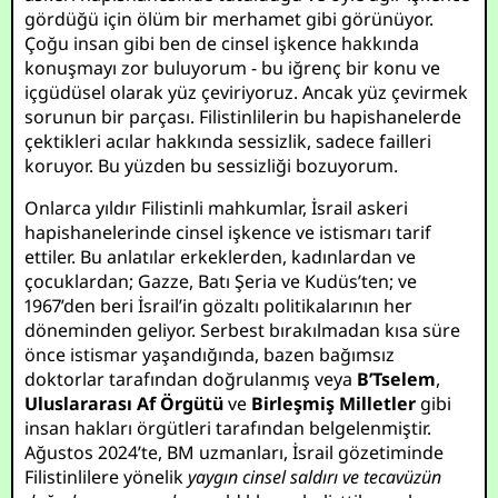
gördüğü için ölüm bir merhamet gibi görünüyor.
Çoğu insan gibi ben de cinsel işkence hakkında
konuşmayı zor buluyorum - bu iğrenç bir konu ve
içgüdüsel olarak yüz çeviriyoruz. Ancak yüz çevirmek
sorunun bir parçası. Filistinlilerin bu hapishanelerde
çektikleri acılar hakkında sessizlik, sadece failleri
koruyor. Bu yüzden bu sessizliği bozuyorum.
Onlarca yıldır Filistinli mahkumlar, İsrail askeri
hapishanelerinde cinsel işkence ve istismarı tarif
ettiler. Bu anlatılar erkeklerden, kadınlardan ve
çocuklardan; Gazze, Batı Şeria ve Kudüs’ten; ve
1967’den beri İsrail’in gözaltı politikalarının her
döneminden geliyor. Serbest bırakılmadan kısa süre
önce istismar yaşandığında, bazen bağımsız
doktorlar tarafından doğrulanmış veya
B’Tselem
,
Uluslararası Af Örgütü
ve
Birleşmiş Milletler
gibi
insan hakları örgütleri tarafından belgelenmiştir.
Ağustos 2024’te, BM uzmanları, İsrail gözetiminde
Filistinlilere yönelik
yaygın cinsel saldırı ve tecavüzün