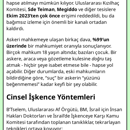
hapse atılmayı mümkün kılıyor. Uluslararası Kızılhaç
Komitesi,
Sde Teiman
,
Megiddo
ve diğer tesislere
Ekim 2023’ten çok önce
erişimi reddedildi, bu da
bağımsız izleme için önemli bir kanalı ortadan
kaldırdı.
Askeri mahkemeye ulaşan birkaç dava,
%99’un
üzerinde
bir mahkumiyet oranıyla sonuçlanıyor.
Birçok mahkum 18 yaşın altında; bazıları çocuk. Bir
askere, araca veya gözetleme kulesine
doğru
taş
atmak - hiçbir şeye isabet etmese bile - hapse yol
açabilir. Diğer durumlarda, eski mahkumların
bildirdiğine göre, “suç” bir askerin “yüzünü
beğenmemesi” kadar keyfi bir şey olabilir.
Cinsel İşkence Yöntemleri
B’Tselem, Uluslararası Af Örgütü, BM, İsrail için İnsan
Hakları Doktorları ve İsrail’de İşkenceye Karşı Kamu
Komitesi tarafından toplanan tanıklıklar, tekrarlayan
teknikleri ortaya koyuyor: