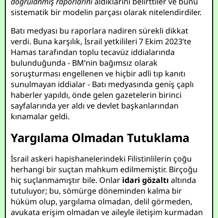
doğrulanmış raporlarını
aldıklarını belirttiler ve bunu
sistematik bir modelin parçası olarak nitelendirdiler.
Batı medyası bu raporlara nadiren sürekli dikkat
verdi. Buna karşılık, İsrail yetkilileri 7 Ekim 2023’te
Hamas tarafından toplu tecavüz iddialarında
bulunduğunda - BM’nin bağımsız olarak
soruşturması engellenen ve hiçbir adli tıp kanıtı
sunulmayan iddialar - Batı medyasında geniş çaplı
haberler yapıldı, önde gelen gazetelerin birinci
sayfalarında yer aldı ve devlet başkanlarından
kınamalar geldi.
Yargılama Olmadan Tutuklama
İsrail askeri hapishanelerindeki Filistinlilerin çoğu
herhangi bir suçtan mahkum edilmemiştir. Birçoğu
hiç suçlanmamıştır bile. Onlar
idari gözaltı
altında
tutuluyor; bu, sömürge döneminden kalma bir
hüküm olup, yargılama olmadan, delil görmeden,
avukata erişim olmadan ve aileyle iletişim kurmadan