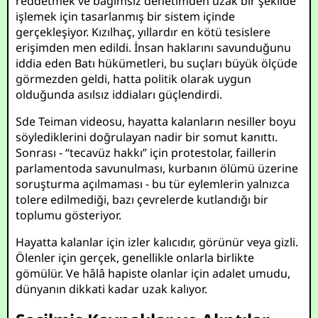
reddetmek ve bağımsız denetimden uzak bir şekilde
işlemek için tasarlanmış bir sistem içinde
gerçekleşiyor. Kızılhaç, yıllardır en kötü tesislere
erişimden men edildi. İnsan haklarını savunduğunu
iddia eden Batı hükümetleri, bu suçları büyük ölçüde
görmezden geldi, hatta politik olarak uygun
olduğunda asılsız iddiaları güçlendirdi.
Sde Teiman videosu, hayatta kalanların nesiller boyu
söylediklerini doğrulayan nadir bir somut kanıttı.
Sonrası - “tecavüz hakkı” için protestolar, faillerin
parlamentoda savunulması, kurbanın ölümü üzerine
soruşturma açılmaması - bu tür eylemlerin yalnızca
tolere edilmediği, bazı çevrelerde kutlandığı bir
toplumu gösteriyor.
Hayatta kalanlar için izler kalıcıdır, görünür veya gizli.
Ölenler için gerçek, genellikle onlarla birlikte
gömülür. Ve hâlâ hapiste olanlar için adalet umudu,
dünyanın dikkati kadar uzak kalıyor.