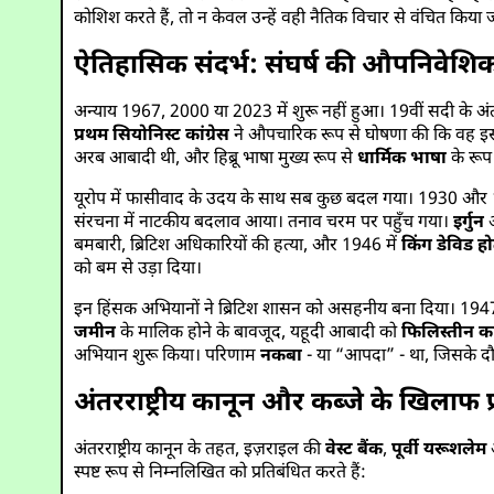
कोशिश करते हैं, तो न केवल उन्हें वही नैतिक विचार से वंचित किया जा
ऐतिहासिक संदर्भ: संघर्ष की औपनिवेशिक 
अन्याय 1967, 2000 या 2023 में शुरू नहीं हुआ। 19वीं सदी के अंत 
प्रथम सियोनिस्ट कांग्रेस
ने औपचारिक रूप से घोषणा की कि वह इस
अरब आबादी थी, और हिब्रू भाषा मुख्य रूप से
धार्मिक भाषा
के रूप
यूरोप में फासीवाद के उदय के साथ सब कुछ बदल गया। 1930 और 194
संरचना में नाटकीय बदलाव आया। तनाव चरम पर पहुँच गया।
इर्गुन
बमबारी, ब्रिटिश अधिकारियों की हत्या, और 1946 में
किंग डेविड ह
को बम से उड़ा दिया।
इन हिंसक अभियानों ने ब्रिटिश शासन को असहनीय बना दिया। 1947 में,
जमीन
के मालिक होने के बावजूद, यहूदी आबादी को
फिलिस्तीन 
अभियान शुरू किया। परिणाम
नकबा
- या “आपदा” - था, जिसके द
अंतरराष्ट्रीय कानून और कब्जे के खिलाफ
अंतरराष्ट्रीय कानून के तहत, इज़राइल की
वेस्ट बैंक
,
पूर्वी यरूशलेम
स्पष्ट रूप से निम्नलिखित को प्रतिबंधित करते हैं: