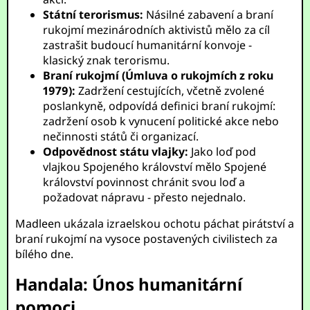
Státní terorismus:
Násilné zabavení a braní
rukojmí mezinárodních aktivistů mělo za cíl
zastrašit budoucí humanitární konvoje -
klasický znak terorismu.
Braní rukojmí (Úmluva o rukojmích z roku
1979):
Zadržení cestujících, včetně zvolené
poslankyně, odpovídá definici braní rukojmí:
zadržení osob k vynucení politické akce nebo
nečinnosti států či organizací.
Odpovědnost státu vlajky:
Jako loď pod
vlajkou Spojeného království mělo Spojené
království povinnost chránit svou loď a
požadovat nápravu - přesto nejednalo.
Madleen ukázala izraelskou ochotu páchat pirátství a
braní rukojmí na vysoce postavených civilistech za
bílého dne.
Handala: Únos humanitární
pomoci