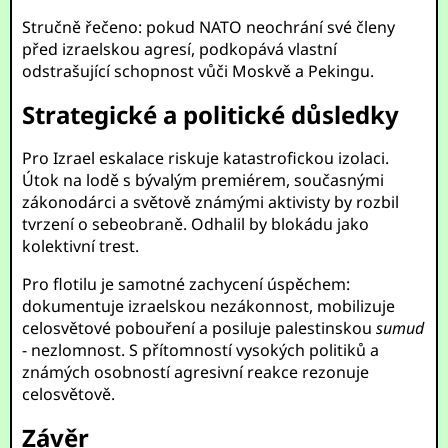
Stručně řečeno: pokud NATO neochrání své členy
před izraelskou agresí, podkopává vlastní
odstrašující schopnost vůči Moskvě a Pekingu.
Strategické a politické důsledky
Pro Izrael eskalace riskuje katastrofickou izolaci.
Útok na lodě s bývalým premiérem, současnými
zákonodárci a světově známými aktivisty by rozbil
tvrzení o sebeobraně. Odhalil by blokádu jako
kolektivní trest.
Pro flotilu je samotné zachycení úspěchem:
dokumentuje izraelskou nezákonnost, mobilizuje
celosvětové pobouření a posiluje palestinskou
sumud
- nezlomnost. S přítomností vysokých politiků a
známých osobností agresivní reakce rezonuje
celosvětově.
Závěr