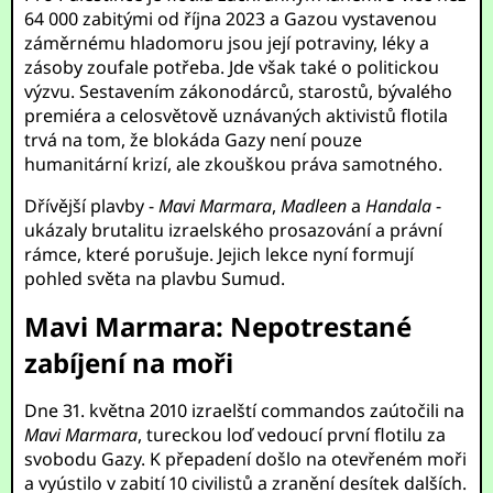
64 000 zabitými od října 2023 a Gazou vystavenou
záměrnému hladomoru jsou její potraviny, léky a
zásoby zoufale potřeba. Jde však také o politickou
výzvu. Sestavením zákonodárců, starostů, bývalého
premiéra a celosvětově uznávaných aktivistů flotila
trvá na tom, že blokáda Gazy není pouze
humanitární krizí, ale zkouškou práva samotného.
Dřívější plavby -
Mavi Marmara
,
Madleen
a
Handala
-
ukázaly brutalitu izraelského prosazování a právní
rámce, které porušuje. Jejich lekce nyní formují
pohled světa na plavbu Sumud.
Mavi Marmara: Nepotrestané
zabíjení na moři
Dne 31. května 2010 izraelští commandos zaútočili na
Mavi Marmara
, tureckou loď vedoucí první flotilu za
svobodu Gazy. K přepadení došlo na otevřeném moři
a vyústilo v zabití 10 civilistů a zranění desítek dalších.