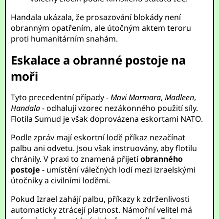
Handala ukázala, že prosazování blokády není
obranným opatřením, ale útočným aktem teroru
proti humanitárním snahám.
Eskalace a obranné postoje na
moři
Tyto precedentní případy -
Mavi Marmara
,
Madleen
,
Handala
- odhalují vzorec nezákonného použití síly.
Flotila Sumud je však doprovázena eskortami NATO.
Podle zpráv mají eskortní lodě příkaz nezačínat
palbu ani odvetu. Jsou však instruovány, aby flotilu
chránily. V praxi to znamená přijetí
obranného
postoje
- umístění válečných lodí mezi izraelskými
útočníky a civilními loděmi.
Pokud Izrael zahájí palbu, příkazy k zdrženlivosti
automaticky ztrácejí platnost. Námořní velitel má