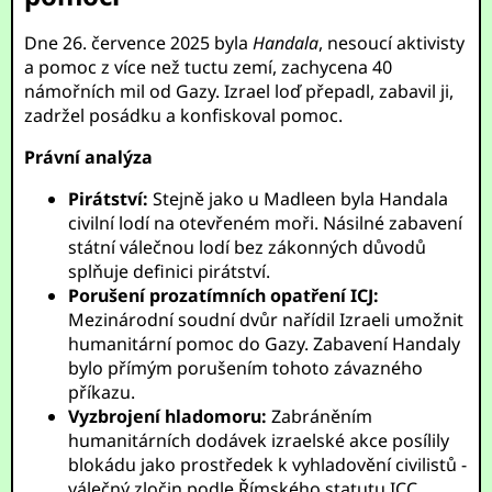
Dne 26. července 2025 byla
Handala
, nesoucí aktivisty
a pomoc z více než tuctu zemí, zachycena 40
námořních mil od Gazy. Izrael loď přepadl, zabavil ji,
zadržel posádku a konfiskoval pomoc.
Právní analýza
Pirátství:
Stejně jako u Madleen byla Handala
civilní lodí na otevřeném moři. Násilné zabavení
státní válečnou lodí bez zákonných důvodů
splňuje definici pirátství.
Porušení prozatímních opatření ICJ:
Mezinárodní soudní dvůr nařídil Izraeli umožnit
humanitární pomoc do Gazy. Zabavení Handaly
bylo přímým porušením tohoto závazného
příkazu.
Vyzbrojení hladomoru:
Zabráněním
humanitárních dodávek izraelské akce posílily
blokádu jako prostředek k vyhladovění civilistů -
válečný zločin podle Římského statutu ICC.