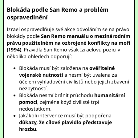
Blokáda podle San Remo a problém
ospravedlnění
Izrael ospravedlňuje své akce odvoláním se na právo
blokády podle
San Remo manuálu o mezinárodním
právu použitelném na ozbrojené konflikty na moři
(1994)
. Pravidla San Remo však Izraelovu pozici v
několika ohledech odporují:
Blokáda musí být založena na
ověřitelné
vojenské nutnosti
a nesmí být uvalena za
účelem vyhladovění civilistů nebo jejich zbavení
nezbytností.
Blokáda nesmí bránit průchodu
humanitární
pomoci
, zejména když civilisté trpí
nedostatkem.
Jakákoli intervence musí být podpořena
důkazy, že cílové plavidlo představuje
hrozbu
.