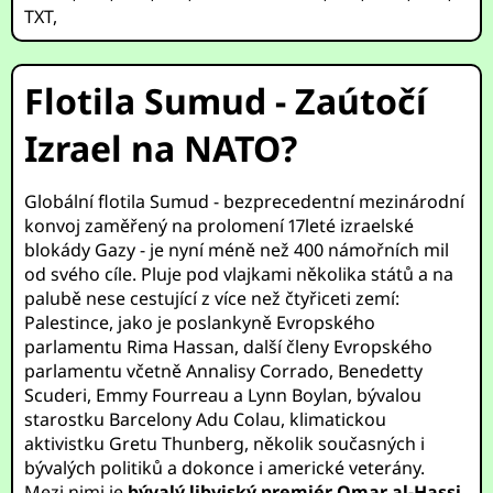
TXT
,
Flotila Sumud - Zaútočí
Izrael na NATO?
Globální flotila Sumud - bezprecedentní mezinárodní
konvoj zaměřený na prolomení 17leté izraelské
blokády Gazy - je nyní méně než 400 námořních mil
od svého cíle. Pluje pod vlajkami několika států a na
palubě nese cestující z více než čtyřiceti zemí:
Palestince, jako je poslankyně Evropského
parlamentu Rima Hassan, další členy Evropského
parlamentu včetně Annalisy Corrado, Benedetty
Scuderi, Emmy Fourreau a Lynn Boylan, bývalou
starostku Barcelony Adu Colau, klimatickou
aktivistku Gretu Thunberg, několik současných i
bývalých politiků a dokonce i americké veterány.
Mezi nimi je
bývalý libyjský premiér Omar al-Hassi
,