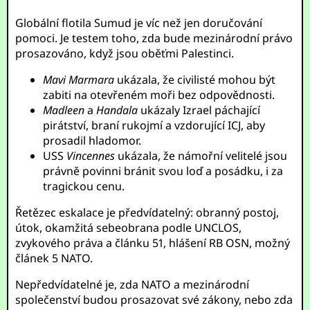
Globální flotila Sumud je víc než jen doručování
pomoci. Je testem toho, zda bude mezinárodní právo
prosazováno, když jsou oběťmi Palestinci.
Mavi Marmara
ukázala, že civilisté mohou být
zabiti na otevřeném moři bez odpovědnosti.
Madleen
a
Handala
ukázaly Izrael páchající
pirátství, braní rukojmí a vzdorující ICJ, aby
prosadil hladomor.
USS
Vincennes
ukázala, že námořní velitelé jsou
právně povinni bránit svou loď a posádku, i za
tragickou cenu.
Řetězec eskalace je předvídatelný: obranný postoj,
útok, okamžitá sebeobrana podle UNCLOS,
zvykového práva a článku 51, hlášení RB OSN, možný
článek 5 NATO.
Nepředvídatelné je, zda NATO a mezinárodní
společenství budou prosazovat své zákony, nebo zda