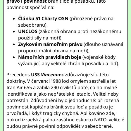
právo i povinnost
bránit loď a posádku. Tato
povinnost spočívá na:
Článku 51 Charty OSN
(přirozené právo na
sebeobranu),
UNCLOS
(zákonná obrana proti nezákonnému
použití síly na moři),
Zvykovém námořním právu
(dlouho uznávaná
proporcionální obrana na moři),
Námořních pravidlech boje
(vojenské kódy
vyžadující, aby velitelé chránili posádku a loď).
Precedens
USS
Vincennes
zdůrazňuje sílu této
doktríny. V červenci 1988 loď omylem sestřelila let
Iran Air 655 a zabila 290 civilistů poté, co ho mylně
identifikovala jako nepřátelské letadlo. Velitel nebyl
potrestán. Zdůvodnění bylo jednoduché: přirozená
povinnost kapitána bránit svou loď a posádku je
prvořadá, i když tragicky chybná. Aplikováno zde,
pokud izraelská palba zasáhne eskortu NATO, velitelé
budou právně povinni odpovědět v sebeobraně.