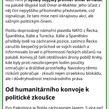
na palubě libyjské lodi
Omar al-Mukhtar
. Jeho účast z
něj činí nejvyššího přítomného představitele, což
signalizuje, že tato mise není okrajovou akcí, ale
vážným politickým činem.
Flotilu doprovázejí námořní plavidla NATO z Řecka,
Španělska, Itálie a Turecka. Itálie a Španělsko
přislíbily lodě na záchranné pozice, zatímco Řecko
zaručilo bezpečný průchod ve svých vodách a
informovalo Izrael o přítomnosti řeckých občanů na
palubě. Konvoj již čelil obtěžování drony poblíž Kréty,
kde byly proti neozbrojeným lodím použity
omračující a dráždivé prostředky. Navzdory těmto
rizikům pokračuje - zkouší nejen izraelskou blokádu,
ale i důvěryhodnost mezinárodního práva.
Od humanitárního konvoje k
politické zkoušce
Pro Palestince je flotila záchranným lanem. S více než