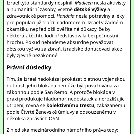
Izrael tyto standardy nesplnil.
Madleen
nesla aktivisty
a humanitární zásoby, včetně
dětské výživy
a
zdravotnické pomoci.
Handala
nesla potraviny a léky
pro populaci již trpící hladomorem. Izrael v žádném
okamžiku nepředložil ověřitelné důkazy, že by
některá z těchto lodí představovala bezpečnostní
hrozbu. Pokud nebudeme absurdně považovat
dětskou výživu za zbraň, izraelské donucovací akce
byly zjevně nezákonné.
Právní důsledky
Tím, že Izrael nedokázal prokázat platnou vojenskou
nutnost, jeho blokáda nemůže být považována za
zákonnou podle San Remo. A protože blokáda v
praxi produkuje hladomor, nedostatek a nerozlišující
utrpení, rovná se
kolektivnímu trestu
, zakázanému
podle Čtvrté Ženevské úmluvy a odsouzenému v
několika zprávách OSN.
Z hlediska mezinárodního námořního práva tedy: