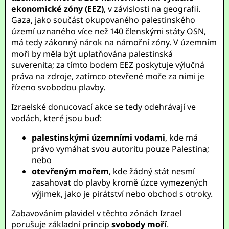
ekonomické zóny (EEZ)
, v závislosti na geografii.
Gaza, jako součást okupovaného palestinského
území uznaného více než 140 členskými státy OSN,
má tedy zákonný nárok na námořní zóny. V územním
moři by měla být uplatňována palestinská
suverenita; za tímto bodem EEZ poskytuje výlučná
práva na zdroje, zatímco otevřené moře za nimi je
řízeno svobodou plavby.
Izraelské donucovací akce se tedy odehrávají ve
vodách, které jsou buď:
palestinskými územními vodami
, kde má
právo vymáhat svou autoritu pouze Palestina;
nebo
otevřeným mořem
, kde žádný stát nesmí
zasahovat do plavby kromě úzce vymezených
výjimek, jako je pirátství nebo obchod s otroky.
Zabavováním plavidel v těchto zónách Izrael
porušuje základní princip
svobody moří
.