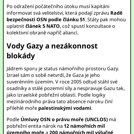
Po odražení počátečního útoku musí kapitáni
informovat svá velitelství, která podají zprávu
Radě
bezpečnosti OSN podle článku 51
. Státy pak mohou
uplatnit
článek 5 NATO
, což spustí konzultace o
kolektivní obraně napříč aliancí.
Vody Gazy a nezákonnost
blokády
Jádrem sporu je status námořního prostoru Gazy.
Izrael sám o sobě netvrdí, že Gaza je jeho
suverénním územím. V roce 2005 odtud stáhl své
osadníky a stálé pozemní síly a nespravuje Gazu tak,
jako izraelské pobřežní oblasti. Podle logiky
mezinárodního práva tato absence nároku činí
přilehlé moře
palestinskými vodami
.
Podle
Úmluvy OSN o právu moře (UNCLOS)
má
pobřežní entita nárok na
12 námořních mil
územního moře
a
200 námořních mil výlučné