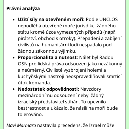
Právní analýza
Užití síly na otevřeném moři:
Podle UNCLOS
nepodléhá otevřené moře jurisdikci žádného
státu kromě úzce vymezených případů (např.
pirátství, obchod s otroky). Přepadení a zabíjení
civilistů na humanitární lodi nespadalo pod
žádnou zákonnou výjimku.
Proporcionalita a nutnost:
Nálet byl Radou
OSN pro lidská práva odsouzen jako nezákonný
a neúměrný. Civilisté vyzbrojení holemi a
kuchyňskými nástroji neospravedlňovali smrtící
útok komanda.
Nedostatek odpovědnosti:
Navzdory
mezinárodnímu odsouzení nebyl žádný
izraelský představitel stíhán. To upevnilo
beztrestnost a ukázalo, že násilí na moři bude
tolerováno.
Mavi Marmara
nastavila precedens, že Izrael může