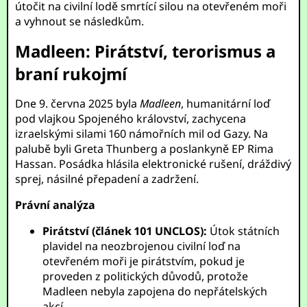
útočit na civilní lodě smrtící silou na otevřeném moři
a vyhnout se následkům.
Madleen: Pirátství, terorismus a
braní rukojmí
Dne 9. června 2025 byla
Madleen
, humanitární loď
pod vlajkou Spojeného království, zachycena
izraelskými silami 160 námořních mil od Gazy. Na
palubě byli Greta Thunberg a poslankyně EP Rima
Hassan. Posádka hlásila elektronické rušení, dráždivý
sprej, násilné přepadení a zadržení.
Právní analýza
Pirátství (článek 101 UNCLOS):
Útok státních
plavidel na neozbrojenou civilní loď na
otevřeném moři je pirátstvím, pokud je
proveden z politických důvodů, protože
Madleen nebyla zapojena do nepřátelských
akcí.