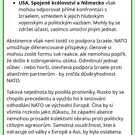
USA, Spojené království a Německo
však
mohou odporovat přímé konfrontaci s
Izraelem, vzhledem k jejich hlubokým
vojenským a politickým vazbám. Mohly by se
zdržet účasti, zatímco umožní jiným jednat.
Abstinence však není totéž co podpora Izraele. NATO
umožňuje diferencované příspěvky: členové si
mohou zvolit formu své reakce, ale nemohou popřít,
že došlo k ozbrojenému útoku. Odmítnutí jednat
vůbec - nebo horší, otevřená podpora Izraele proti
aliančním partnerům - by zničila důvěryhodnost
NATO.
Taková nejednota by posílila protivníky. Rusko by se
chopilo precedentu a využilo ho k testování
odhodlání NATO ve východní Evropě. Čína by si
všimla rozkolu jako důkazu, že západní aliance
nemohou prosadit kolektivní obranu proti politicky
citlivým agresorům. Samotná soudržnost, která
odrazuje od války v Evropě a Asii, by byla oslabena.