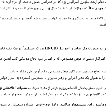
 مقام ارشد سایبری اسرائیلی بود که در کنفرانس حضور داشت. او در ۶ اوت ۲۰۲۵ در
ک
جرم رده B
که مجازات آن
۱ تا ۱۰ سال زندان
و جریمه‌ای تا
۱۰,۰۰۰ دلار
است،
عملیات‌هایی از این دست در لاس‌وگاس رایج است – عملیاتی در سال ۲۰۲۴ منجر به دستگیری ۱۸ 
گشت.
ی
در
مدیریت ملی سایبری اسرائیل (INCD)
بود که مستقیماً زیر نظر دفتر نخس
ه اسرائیل مبتنی بر هوش مصنوعی، که بر اساس سپر دفاع موشکی گنبد آهنین م
ینه دفاع سایبری، استراتژی هوش مصنوعی و تاب‌آوری ملی مشاوره داد.
را به عنوان یک مدیر اجرایی و رهبر سایبری با دسترسی گسترده به اسرار دولت
کنیم مسئولیت‌های الکساندروویچ فراتر از دفاع صرف به
عملیات اطلاعاتی ت
ند، ظاهراً برای مبارزه با تحریک، اما در عمل اغلب برای سرکوب محتوای سیاسی 
وماسیون این سیستم‌های سانسور
دخیل بود – نوعی هسباره دیجیتال، یا مدیریت