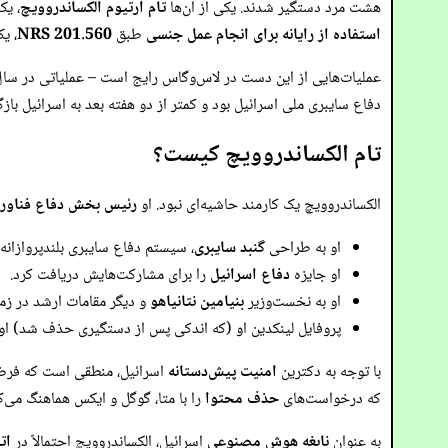
هشت مرد دستگیر شدند. یکی از آن‌ها
تام آرتیوم الکساندروویچ
، یک
استفاده از رایانه برای انجام عمل جنسی
طبق
NRS 201.560
، ی
دفاع سایبری ملی اسرائیل بود و کمتر از دو هفته بعد به اسرائیل باز
تام الکساندروویچ کیست؟
الکساندروویچ یک کارمند حاشیه‌ای نبود. او
رئیس بخش دفاع فناور
او به طراحی
گنبد سایبری
، سیستم دفاع سایبری بلندپروازان
او جایزه
دفاع اسرائیل
را برای مشارکت‌هایش دریافت کرد.
او به نخست‌وزیر
بنیامین نتانیاهو
و دیگر مقامات ارشد در زم
پروفایل لینکدین او (که اندکی پس از دستگیری حذف شد) او 
با توجه به دکترین
امنیت پیش‌دستانه
اسرائیل، منطقی است که فرض 
که درخواست‌های
حذف محتوا
را با متا، گوگل و ایکس هماهنگ می‌ک
به عنوان
نابغه هوش مصنوعی
اسرائیل، الکساندروویچ احتمالاً در
ات