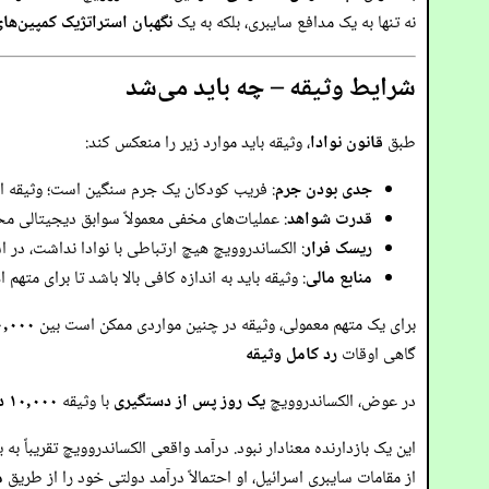
نه تنها به یک مدافع سایبری، بلکه به یک
نگهبان استراتژیک کمپین‌های
شرایط وثیقه – چه باید می‌شد
طبق
قانون نوادا
، وثیقه باید موارد زیر را منعکس کند:
جدی بودن جرم
: فریب کودکان یک جرم سنگین است؛ وثیقه اغلب
قدرت شواهد
: عملیات‌های مخفی معمولاً سوابق دیجیتالی محکمی تولید می‌کنن
ریسک فرار
: الکساندروویچ هیچ ارتباطی با نوادا نداشت، در ا
منابع مالی
: وثیقه باید به اندازه کافی بالا باشد تا برای مته
برای یک متهم معمولی، وثیقه در چنین مواردی ممکن است بین
۵۰,۰۰۰ تا ۵۰,۰۰۰
گاهی اوقات
رد کامل وثیقه
در عوض، الکساندروویچ
یک روز پس از دستگیری
با وثیقه
۱۰,۰۰۰ دلاری
این یک بازدارنده معنادار نبود. درآمد واقعی الکساندروویچ تقریباً ب
از مقامات سایبری اسرائیل، او احتمالاً درآمد دولتی خود را از طریق
م