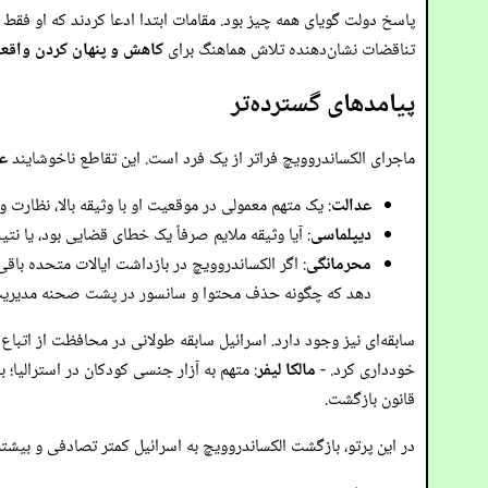
پاسخ دولت گویای همه چیز بود. مقامات ابتدا ادعا کردند که او فقط
تناقضات نشان‌دهنده تلاش هماهنگ برای
کاهش و پنهان کردن واقع
پیامدهای گسترده‌تر
ماجرای الکساندروویچ فراتر از یک فرد است. این تقاطع ناخوشایند
عد
عدالت
: یک متهم معمولی در موقعیت او با وثیقه بالا، نظارت
دیپلماسی
: آیا وثیقه ملایم صرفاً یک خطای قضایی بود، یا نت
محرمانگی
: اگر الکساندروویچ در بازداشت ایالات متحده باق
دهد که چگونه حذف محتوا و سانسور در پشت صحنه مدیریت
سابقه‌ای نیز وجود دارد. اسرائیل سابقه طولانی در محافظت از اتباع 
خودداری کرد. -
مالکا لیفر
: متهم به آزار جنسی کودکان در استرالیا؛ 
قانون بازگشت.
در این پرتو، بازگشت الکساندروویچ به اسرائیل کمتر تصادفی و بیش