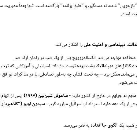
 “بازجویی” شده، نه دستگیر، و “طبق برنامه” بازگشته است. تنها بعداً مدیریت 
یت
است.
الت، دیپلماسی و امنیت ملی
را آشکار می‌کند.
 و محاکمه مواجه می‌شد. الکساندروویچ پس از یک شب در زندان آزاد شد.
یجه
کانال‌های دیپلماتیک پشت پرده
توسط مقامات اسرائیلی و آمریکایی که ترجیح
ی می‌ماند، ممکن بود – چه تحت فشار، چه به‌طور تصادفی، یا در مذاکرات توافق –
 می‌شود.
متهم به جرایم در خارج از کشور دارد: -
ساموئل شین‌بین (۱۹۹۷)
: پس از اتهام 
بیش از یک دهه علیه استرداد از اسرائیل مبارزه کرد. -
سیمون لویو (“کلاهبردار ت
تر شبیه یک
الگوی جاافتاده
به نظر می‌رسد.