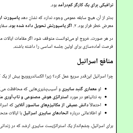
ترافیکی برای یک کارگر کم‌درآمد
بود.
بدتر از آن، هیچ سابقه عمومی وجود ندارد که نشان دهد
پاسپورت ا
معرض خطر فرار بود. ۲.
اگر پاسپورتش تحویل داده شده بود
، سفا
در هر صورت، خروج او می‌توانست متوقف شود اگر مقامات ایالات مت
فرصت آماده‌سازی برای اولین جلسه اساسی را داشته باشند.
منافع اسرائیل
چرا اسرائیل این‌قدر سریع عمل کرد؟ زیرا الکساندروویچ بیش از یک کا
او
معماری گنبد سایبری
و آسیب‌پذیری‌هایی که محافظت می‌ک
به نتانیاهو در مورد
استراتژی هوش مصنوعی و تاب‌آوری مل
احتمالاً
دانش عمیقی از مکانیزم‌های سانسور آنلاین
که اسرائ
او اطلاعاتی درباره
اتحادهای سایبری اسرائیل
با ایالات متح
برای اسرائیل، چشم‌انداز یک استراتژیست سایبری ارشد که در زندانی