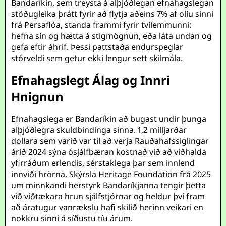
Bandaríkin, sem treysta á alþjóðlegan efnahagslegan
stöðugleika þrátt fyrir að flytja aðeins 7% af olíu sinni
frá Persaflóa, standa frammi fyrir tvílemmunni:
hefna sín og hætta á stigmögnun, eða láta undan og
gefa eftir áhrif. Þessi pattstaða endurspeglar
stórveldi sem getur ekki lengur sett skilmála.
Efnahagslegt Álag og Innri
Hnignun
Efnahagslega er Bandaríkin að bugast undir þunga
alþjóðlegra skuldbindinga sinna. 1,2 milljarðar
dollara sem varið var til að verja Rauðahafssiglingar
árið 2024 sýna ósjálfbæran kostnað við að viðhalda
yfirráðum erlendis, sérstaklega þar sem innlend
innviði hrörna. Skýrsla Heritage Foundation frá 2025
um minnkandi herstyrk Bandaríkjanna tengir þetta
við víðtækara hrun sjálfstjórnar og heldur því fram
að áratugur vanrækslu hafi skilið herinn veikari en
nokkru sinni á síðustu tíu árum.