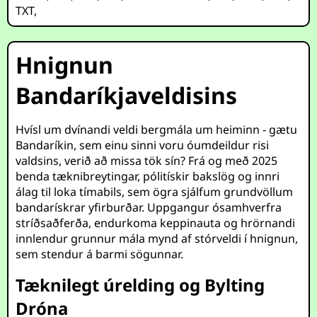
TXT
,
Hnignun
Bandaríkjaveldisins
Hvísl um dvínandi veldi bergmála um heiminn - gætu
Bandaríkin, sem einu sinni voru óumdeildur risi
valdsins, verið að missa tök sín? Frá og með 2025
benda tæknibreytingar, pólitískir bakslög og innri
álag til loka tímabils, sem ögra sjálfum grundvöllum
bandarískrar yfirburðar. Uppgangur ósamhverfra
stríðsaðferða, endurkoma keppinauta og hrörnandi
innlendur grunnur mála mynd af stórveldi í hnignun,
sem stendur á barmi sögunnar.
Tæknilegt úrelding og Bylting
Dróna