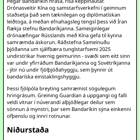
Þegar Bandaríkin hrasa, rísa keppinautar.
Drónasveitir Kína og samstarfsverkefni í geimnum
staðsetja það sem tæknilegan og diplómatískan
leiðtoga, á meðan efnahagsleg tengsl þess við Íran
flækja stefnu Bandaríkjanna. Sameiginlegar
drónaæfingar Rússlands með Kína gefa til kynna
samræmda áskorun. Ráðstefna Sameinuðu
þjóðanna um sjálfbæra tunglstarfsemi 2025
undirstrikar hvernig geimurinn - svæði sem eitt sinn
var undir yfirráðum Bandaríkjanna og Sovétríkjanna
- ýtir nú undir fjölþjóðahyggju, sem þynnir út
bandaríska einstaklingshyggju.
Þessi fjölpóla breyting samræmist sögulegum
hringrásum. Greining Guardian á uppgangi og falli
veldi vitnar í núverandi alþjóðlegar deilur sem
sönnun á mynstri, þar sem Bandaríkin sýna einkenni
ofþenslu og innri rotnunar.
Niðurstaða