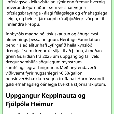
Loftslagsveikleikavísitalan sýnir enn fremur hvernig
núverandi ójöfnuður - sem versnar vegna
loftslagsbreytinga - álagi félagslega og efnahagslega
seiglu, og beinir fjármagni frá alþjóðlegri vörpun til
innlendra kreppu.
Innbyrðis magna pólitísk skautun og áhugaleysi
almennings þessa hnignun. Heritage Foundation
bendir á að elítur hafi „yfirgefið heila kynslóð
drengja,” sem dregur úr vilja til að þjóna, á meðan
grein Guardian frá 2025 um uppgang og fall veldi
dregur samhliða sögulegum mynstrum
samfélagslegrar hnignunar. Með neytendaverð
viðkvæmt fyrir hugsanlegri $0,50/gallon
bensínverðshækkun vegna truflana í Hormússundi
gæti efnahagsleg óánægja kveikt á stjórnarskiptum.
Uppgangur Keppinauta og
Fjölpóla Heimur