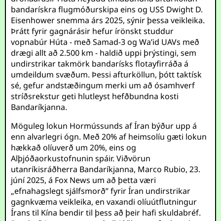
bandarískra flugmóðurskipa eins og USS Dwight D.
Eisenhower snemma árs 2025, sýnir þessa veikleika.
Þrátt fyrir gagnárásir hefur írönskt studdur
vopnabúr Húta - með Samad-3 og Wa’id UAVs með
drægi allt að 2.500 km - haldið uppi þrýstingi, sem
undirstrikar takmörk bandarísks flotayfirráða á
umdeildum svæðum. Þessi afturköllun, þótt taktísk
sé, gefur andstæðingum merki um að ósamhverf
stríðsrekstur geti hlutleyst hefðbundna kosti
Bandaríkjanna.
Möguleg lokun Hormússunds af Íran býður upp á
enn alvarlegri ógn. Með 20% af heimsolíu gæti lokun
hækkað olíuverð um 20%, eins og
Alþjóðaorkustofnunin spáir. Viðvörun
utanríkisráðherra Bandaríkjanna, Marco Rubio, 23.
júní 2025, á Fox News um að þetta væri
„efnahagslegt sjálfsmorð” fyrir Íran undirstrikar
gagnkvæma veikleika, en vaxandi olíuútflutningur
Írans til Kína bendir til þess að þeir hafi skuldabréf.