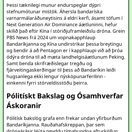
Þessi tæknilegi munur endurspeglar dýpri
stefnumótunar mistök. Áhersla bandaríska
varnarmálaráðuneytisins á eldri kerfi, ásamt töfum í
Next Generation Air Dominance áætluninni, hefur
skilið það eftir Kína í stóriðjuframleiðslu dróna. Grein
PBS News frá 2024 um vopnakapphlaup
Bandaríkjanna og Kína undirstrikar þessa breytingu
og bendir á að Pentagon er í kapphlaupi við að þróa
ódýra dróna til að mæta landhelgisáætlunum Peking.
Samt benda skrifræðislegar tregðu og
fjárveitingaskerðingar til þess að Bandaríkin leiði
hugsanlega ekki lengur nýsköpunarferilinn -
einkenni fyrri stórveldisstöðu þeirra.
Pólitískt Bakslag og Ósamhverfar
Áskoranir
Pólitísk bakslög grafa enn frekar undan yfirburðum
Bandaríkjanna. Rauðahafskreppan, þar sem
drónaárásir Húta neyddu tímabundna afturköllun