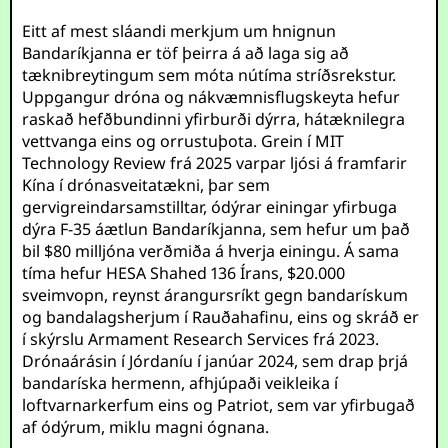
Eitt af mest sláandi merkjum um hnignun
Bandaríkjanna er töf þeirra á að laga sig að
tæknibreytingum sem móta nútíma stríðsrekstur.
Uppgangur dróna og nákvæmnisflugskeyta hefur
raskað hefðbundinni yfirburði dýrra, hátæknilegra
vettvanga eins og orrustuþota. Grein í MIT
Technology Review frá 2025 varpar ljósi á framfarir
Kína í drónasveitatækni, þar sem
gervigreindarsamstilltar, ódýrar einingar yfirbuga
dýra F-35 áætlun Bandaríkjanna, sem hefur um það
bil $80 milljóna verðmiða á hverja einingu. Á sama
tíma hefur HESA Shahed 136 Írans, $20.000
sveimvopn, reynst árangursríkt gegn bandarískum
og bandalagsherjum í Rauðahafinu, eins og skráð er
í skýrslu Armament Research Services frá 2023.
Drónaárásin í Jórdaníu í janúar 2024, sem drap þrjá
bandaríska hermenn, afhjúpaði veikleika í
loftvarnarkerfum eins og Patriot, sem var yfirbugað
af ódýrum, miklu magni ógnana.