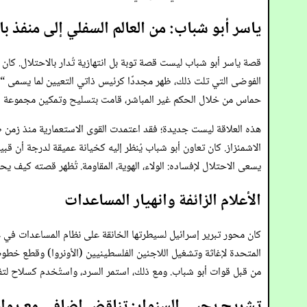
ياسر أبو شباب: من العالم السفلي إلى منفذ بال
الفوضى التي تلت ذلك، ظهر مجددًا كرئيس ذاتي التعيين لما يسمى “ال
حماس من خلال الحكم غير المباشر، قامت بتسليح وتمكين مجموعة أبو 
هذه العلاقة ليست جديدة؛ فقد اعتمدت القوى الاستعمارية منذ زمن طوي
الاشمئزاز. كان تعاون أبو شباب يُنظر إليه كخيانة عميقة لدرجة أن قبي
يسعى الاحتلال لإفساده: الولاء، الهوية، المقاومة. تُظهر قصته كيف ي
الأعلام الزائفة وانهيار المساعدات
من قبل قوات أبو شباب. ومع ذلك، استمر السرد، واستُخدم كسلاح لتفكيك البنية التحتية للمساعدات الق
تشريح يحيى السنوار: تناقض إضافي مع رواي