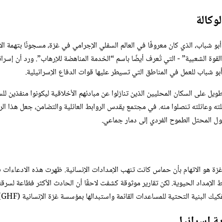
وكالة
قوة الشعبية” - التي تُعرف أيضًا باسم “الخدمة المناهضة للإرهاب”. ورد أن إس
شباب للعمل في المناطق التي تسيطر عليها قوات الدفاع الإسرائيلية.
ل على السكان المحليين الذين تنازلوا عن مبادئهم الأخلاقية ليكونوا منفذين لل
لته وعائلته تنصلوا منه. في مجتمع يقدس الروابط العائلية والتضامن، جعل هذا الرف
حول المحتل الطموح الفردي إلى دمار جماعي.
ائمة واستبدالها بمؤسسة غزة الإنسانية (GHF)، وهي جهاز عسكري أُقيم في مايو 2025 بدعم إسرائيلي وأمريكي.
ة إسرائيل