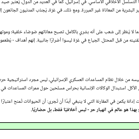
ها التسلسل الأخلاقي الأساسي. في إسرائيل، كما في العديد من الدول، يُعتبر صيد ال
غير البشرية من المعاناة غير المبررة. ومع ذلك، في غزة، يُجذب المدنيون الجائعون
عندما لا يُنظر إلى شعب على أنه بشري بالكامل، تصبح معاناتهم ضوضاء خلفية؛ وم
ينه من قبل المحتل. الجياع في غزة ليسوا أضرارًا جانبية. إنهم أهداف - يُطعمون،
سه من خلال نظام المساعدات العسكري الإسرائيلي، ليس مجرد استراتيجية حرب - 
 إلى الأكل. استبدال الوكالات الإنسانية بحراس مسلحين حول ممرات المساعدات في 
نة يكمن في المقارنة التي لا ينبغي أبدًا أن تُجرى: أن الحيوانات تُمنح اعتبارًا 
بهذا هو عالم في انهيار حر - ليس أخلاقيًا فقط، بل حضاريًا.