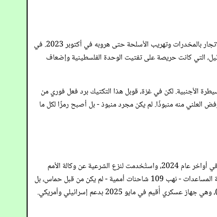
قصة ياسر أبو شباب ليست قصة توبة بل انتهازية تُدار بالاحتلال. كان أبو شباب، الذي كان معروفًا في العالم السفلي الإجرامي في غزة، مسجونًا بتهمة الاتجار بالمخدرات وتهريب الأسلحة حتى هروبه في أكتوبر 2023. في
رائيل، التي كانت حريصة على تفتيت الوحدة الفلسطينية وإضعاف
سيطرة الأجنبية. لكن في غزة، قوبل هذا التكتيك برد فعل فوري من
ض العلني منه منبوذًا. لم يكن مجرد منبوذ - بل أصبح رمزًا لكل ما
كان محور تبرير إسرائيل لسيطرتها الخانقة على نظام المساعدات في غزة هو الاتهام بأن حماس كانت تنهب الإمدادات الإنسانية. ظهرت هذه الادعاءات في أواخر عام 2024، واستُخدمت لنزع الشرعية عن وكالة الأمم
المتحدة لإغاثة وتشغيل اللاجئين الفلسطينيين (الأونروا) وقطع خطوط الإمداد الحيوية. لكن تقارير موثوقة كشفت لاحقًا أن الحادث الأكثر فظاعة لسرقة المساعدات - نهب 109 شاحنات أممية - لم يكن من قبل حماس، بل