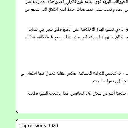
حيوانات البرية فوق الطُعم غير قانوني. تُعتبر هذه الممارسة غير
 إلى الطعام تحت ستار المساعدات، فقط ليتم إطلاق النار عليهم من
وتهم إداري. تتسع الهوة الأخلاقية على أوسع نطاق ليس في ضباب
 يُطلق عليهم النار، ويُتخلص منهم بنظام يضع قيمة قانونية أكبر
إنه تدنيس للكرامة الإنسانية. يعكس عقلية تحول فيها الطعام إلى
غزة إلى ممرات الموت.
أخلاقيًا أكثر من سكان غزة الجائعين. هذا الانقلاب البشع يطالب
Impressions: 1020