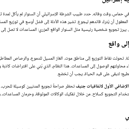
ز في حماس، وقت وفاته. حدد طبيب الشرطة الإسرائيلي أن السنوار لم يأكل لمدة ثل
عقول أن يُترك قائدهم ليجوع. تشير هذه الأدلة إلى فشل أوسع في توزيع المسا
. يبرز تجويع شخصية رئيسية مثل السنوار الواقع المزري: المساعدات لا تصل إلى
لى واقع
ة. تحولت نقاط التوزيع إلى مناطق موت. الغاز المسيل للدموع، والرصاص المطاطي،
800 فلسطيني وأصيب الآلاف أثناء محاولتهم الوصول إلى المساعدات. هذا النظام، الذي بُني على ا
 تطيع؛ لتبقى على قيد الحياة، يجب أن تخضع.
تحظر صراحةً تجويع المدنيين كوسيلة للحرب، بما
دام التجويع كسلاح. من خلال تفكيك الوكالات الموثوقة، وحرمان المساعدات، وقتل
ي