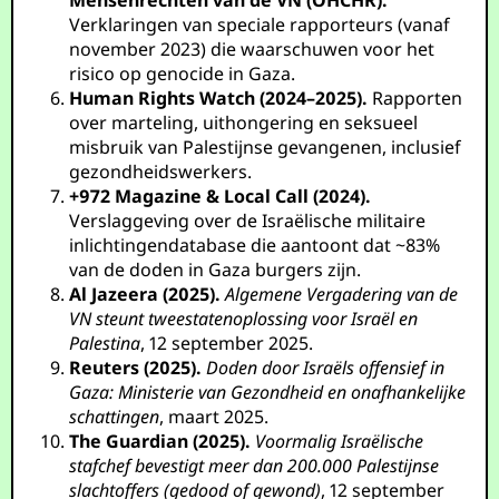
Mensenrechten van de VN (OHCHR).
Verklaringen van speciale rapporteurs (vanaf
november 2023) die waarschuwen voor het
risico op genocide in Gaza.
Human Rights Watch (2024–2025).
Rapporten
over marteling, uithongering en seksueel
misbruik van Palestijnse gevangenen, inclusief
gezondheidswerkers.
+972 Magazine & Local Call (2024).
Verslaggeving over de Israëlische militaire
inlichtingendatabase die aantoont dat ~83%
van de doden in Gaza burgers zijn.
Al Jazeera (2025).
Algemene Vergadering van de
VN steunt tweestatenoplossing voor Israël en
Palestina
, 12 september 2025.
Reuters (2025).
Doden door Israëls offensief in
Gaza: Ministerie van Gezondheid en onafhankelijke
schattingen
, maart 2025.
The Guardian (2025).
Voormalig Israëlische
stafchef bevestigt meer dan 200.000 Palestijnse
slachtoffers (gedood of gewond)
, 12 september