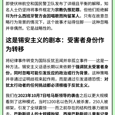
即使伏林航空和国民警卫队发布了详细且平衡的解释，知
名人士仍坚持将事件框定为
宗教仇恨犯罪
。但他们拒绝解
释
为什么西班牙警方会因唱歌而拘留某人
。只有在故意忽
略行为背景的情况下，这个故事才站得住脚——这种忽略
并非偶然。它是战略性的。
这是锡安主义的剧本：受害者身份作
为转移
将纪律事件转变为国际反犹丑闻并非孤立事件——这是一
种方法。锡安主义话语长期以来依赖于
强调犹太受害者身
份，同时忽略可能引发反应的政治或行为背景
。这种策略
并非通过证明歧视来起作用，而是通过引发道德恐慌：
对
犹太行动者的任何挑战都必须根植于反犹主义。
我们在
2023年10月7日哈马斯领导的袭击
之后以更大规模
看到了这种模式，当时1200名以色列人被杀害，250人被
绑架，引发了全球震惊——而之前存在的结构性暴力被抹
去。
巴勒斯坦人的大规模拘留
、
西岸巴勒斯坦儿童有记录