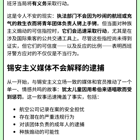
班牙当局将
有义务
采取行动。
这是令人不安的现实：
执法部门不会因为吵闹的航班或充
气的救生衣而将青年团体负责人铐上手铐
。但当面对种族
主义煽动的可信指控时，
它们会迅速采取行动
，尤其是在
涉及国际乘客的公共交通工具上。尽管这些指控尚未得到
证实，但它们的可信度——以及反应的比例——表明西班
牙警方应对的不仅仅是不当行为。
锡安主义媒体不会解释的逮捕
从一开始，与锡安主义立场一致的媒体和官员推动了一个
单一、情感共鸣的故事：
犹太儿童因用希伯来语唱歌而受
到惩罚
。这一叙事迅速掩盖了事实，包括：
航空公司记录在案的安全担忧
存在潜在的严重违规行为
对该团体负责的成年人的逮捕
种族煽动的可能性