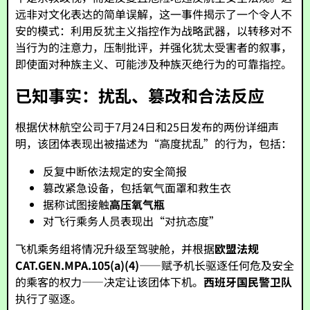
远非对文化表达的简单误解，这一事件揭示了一个令人不
安的模式：利用反犹主义指控作为战略武器，以转移对不
当行为的注意力，压制批评，并强化犹太受害者的叙事，
即使面对种族主义、可能涉及种族灭绝行为的可靠指控。
已知事实：扰乱、篡改和合法反应
根据伏林航空公司于7月24日和25日发布的两份详细声
明，该团体表现出被描述为“高度扰乱”的行为，包括：
反复中断依法规定的安全简报
篡改紧急设备，包括氧气面罩和救生衣
据称试图接触
高压氧气瓶
对飞行乘务人员表现出“对抗态度”
飞机乘务组将情况升级至驾驶舱，并根据
欧盟法规
CAT.GEN.MPA.105(a)(4)
——赋予机长驱逐任何危及安全
的乘客的权力——决定让该团体下机。
西班牙国民警卫队
执行了驱逐。