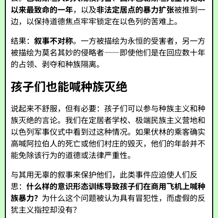
以来最致命的一年
，以及
非法定居点的暴力扩张
被推到一
边，以保持道德焦点牢牢锁定在以色列的苦难上。
结果：
叙事不对称
。一方被描绘为永恒的受害者，另一方
被描绘为莫名其妙的侵略者——即使他们是在回应数十年
的占领、剥夺和种族隔离。
孩子们也能喊种族灭绝
说起来不舒服，但有必要：孩子们可以参与种族主义和种
族灭绝的言论。我们在定居者学校、极端民族主义营地和
以色列军事仪式中看到过这种情况。如果伏林的乘客确实
高喊阿拉伯人的死亡或他们村庄的毁灭，他们的年龄并不
能免除该行为的道德或法律严重性。
与其用无辜的叙事来保护他们，此类事件应迫使人们反
思：
什么样的意识形态训练导致孩子们在商用飞机上喊种
族暴力？
为什么这个问题被认为具有冒犯性，而虚假的反
犹主义指控却没有？