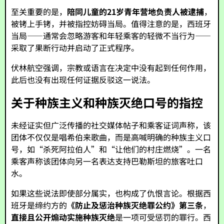
至关重要的是，
陪同儿童的21岁青年营地负责人被逮捕
，
被铐上手铐，并被指控妨碍当局。值得注意的是，西班牙
当局——通常会忽略游客和年轻乘客的轻微不当行为——
采取了果断行动并启动了正式程序。
伏林航空强调，宗教或语言在决定中没有起到任何作用，
此后也没有出现任何证据反驳这一说法。
关于种族主义和种族灭绝口号的指控
未经证实但广泛传播的社交媒体帖子和乘客证词声称，该
团体不仅仅是唱希伯来歌曲，而是高喊明确的种族主义口
号，如“杀死阿拉伯人”和“让他们的村庄燃烧”。一名
乘客声称该团体向另一名表达支持巴勒斯坦的旅客吐口
水。
如果这些说法即使部分属实，也构成了仇恨言论。根据西
班牙是缔约方的
《防止及惩治种族灭绝罪公约》第三条
，
直接且公开煽动实施种族灭绝
是一项可受惩罚的罪行。西