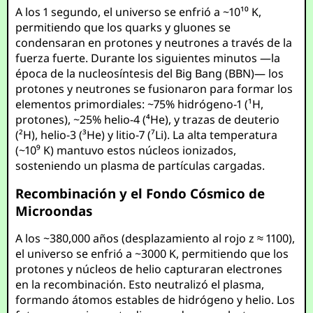
A los 1 segundo, el universo se enfrió a ~10¹⁰ K,
permitiendo que los quarks y gluones se
condensaran en protones y neutrones a través de la
fuerza fuerte. Durante los siguientes minutos —la
época de la nucleosíntesis del Big Bang (BBN)— los
protones y neutrones se fusionaron para formar los
elementos primordiales: ~75% hidrógeno-1 (¹H,
protones), ~25% helio-4 (⁴He), y trazas de deuterio
(²H), helio-3 (³He) y litio-7 (⁷Li). La alta temperatura
(~10⁹ K) mantuvo estos núcleos ionizados,
sosteniendo un plasma de partículas cargadas.
Recombinación y el Fondo Cósmico de
Microondas
A los ~380,000 años (desplazamiento al rojo z ≈ 1100),
el universo se enfrió a ~3000 K, permitiendo que los
protones y núcleos de helio capturaran electrones
en la recombinación. Esto neutralizó el plasma,
formando átomos estables de hidrógeno y helio. Los