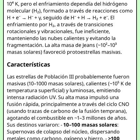
10⁴ K, pero el enfriamiento dependía del hidrógeno
molecular (H₂), formado a través de reacciones como
H + e⁻ → H⁻ + γ, seguido de H⁻ + H → H₂ + e⁻. El
enfriamiento por H₂, a través de transiciones
rotacionales y vibracionales, fue ineficiente,
manteniendo las nubes calientes y evitando la
fragmentación. La alta masa de Jeans (~10²–10³
masas solares) favoreció protoestrellas masivas.
Características
Las estrellas de Población III probablemente fueron
masivas (10–1000 masas solares), calientes (~10⁵ K de
temperatura superficial) y luminosas, emitiendo
intensa radiación UV. Su alta masa impulsó una
fusión rápida, principalmente a través del ciclo CNO
(usando trazas de carbono de la fusión temprana),
agotando el combustible en ~1–3 millones de años.
Sus destinos variaron: -
10–100 masas solares
:
Supernovas de colapso del núcleo, dispersando
metales como carbono, oxígeno y hierro. -
>100