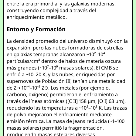
entre la era primordial y las galaxias modernas,
construyendo complejidad a través del
enriquecimiento metálico.
Entorno y Formación
La densidad promedio del universo disminuyó con la
expansión, pero las nubes formadoras de estrellas
en galaxias tempranas alcanzaron ~10²–10⁴
partículas/cm³ dentro de halos de materia oscura
más grandes (~10⁷–10⁹ masas solares). El CMB se
enfrió a ~10–20 K, y las nubes, enriquecidas por
supernovas de Población III, tenían una metalicidad
de Z ≈ 10⁻⁴–10⁻² Z⊙. Los metales (por ejemplo,
carbono, oxígeno) permitieron el enfriamiento a
través de líneas atómicas ([C II] 158 μm, [O I] 63 μm),
reduciendo las temperaturas a ~10²–10³ K. Las trazas
de polvo mejoraron el enfriamiento mediante
emisión térmica. La masa de Jeans reducida (~1–100
masas solares) permitió la fragmentación,
produciendo masas estelares diversas.