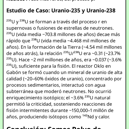
Estudio de Caso: Uranio-235 y Uranio-238
²³⁵U y ²³⁸U se forman a través del proceso r en
supernovas o fusiones de estrellas de neutrones.
²³⁵U (vida media ~703.8 millones de años) decae más
rápido que ²³⁸U (vida media ~4.468 mil millones de
años). En la formación de la Tierra (~4.54 mil millones
de años atrás), la relación ²³⁵U/²³⁸U era ~0.31 (~23.7%
²³⁵U). Hace ~2 mil millones de años, era ~0.037 (~3.6%
²³⁵U), suficiente para la fisión. El reactor Oklo en
Gabón se formó cuando un mineral de uranio de alta
calidad (~20–60% óxidos de uranio), concentrado por
procesos sedimentarios, interactuó con agua
subterránea que moderó neutrones. No ocurrió
enriquecimiento isotópico; el ~3.6% ²³⁵U natural
permitió la criticidad, sosteniendo reacciones de
fisión intermitentes durante ~150,000–1 millón de
años, produciendo isótopos como ¹⁴³Nd y calor.