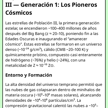
III — Generación 1: Los Pioneros
Cósmicos
Las estrellas de Población III, la primera generación
estelar, se encendieron ~100–400 millones de años
después del Big Bang (z ≈ 20–10), poniendo fin a las
Edades Oscuras e inaugurando el “amanecer
cósmico”. Estas estrellas se formaron en un universo
denso (~10⁻²⁴ g/cm³), cálido (CMB ~20–100 K) y
químicamente prístino, compuesto casi enteramente
de hidrógeno (~76%) y helio (~24%), con una
metalicidad de Z ≈ 10⁻¹⁰ Z⊙.
Entorno y Formación
La alta densidad del universo temprano permitió que
las nubes de gas colapsaran dentro de minihalos de
materia oscura (~10⁵–10⁶ masas solares), alcanzando
densidades de ~10⁴–10⁶ partículas/cm³. La
compresión gravitacional calentó las nubes a ~10³–