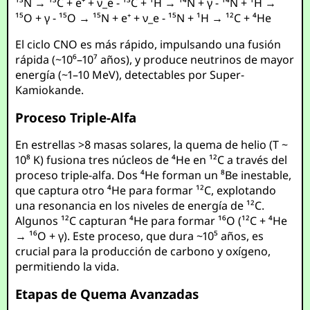
¹³N → ¹³C + e⁺ + ν_e - ¹³C + ¹H → ¹⁴N + γ - ¹⁴N + ¹H →
¹⁵O + γ - ¹⁵O → ¹⁵N + e⁺ + ν_e - ¹⁵N + ¹H → ¹²C + ⁴He
El ciclo CNO es más rápido, impulsando una fusión
rápida (~10⁶–10⁷ años), y produce neutrinos de mayor
energía (~1–10 MeV), detectables por Super-
Kamiokande.
Proceso Triple-Alfa
En estrellas >8 masas solares, la quema de helio (T ~
10⁸ K) fusiona tres núcleos de ⁴He en ¹²C a través del
proceso triple-alfa. Dos ⁴He forman un ⁸Be inestable,
que captura otro ⁴He para formar ¹²C, explotando
una resonancia en los niveles de energía de ¹²C.
Algunos ¹²C capturan ⁴He para formar ¹⁶O (¹²C + ⁴He
→ ¹⁶O + γ). Este proceso, que dura ~10⁵ años, es
crucial para la producción de carbono y oxígeno,
permitiendo la vida.
Etapas de Quema Avanzadas