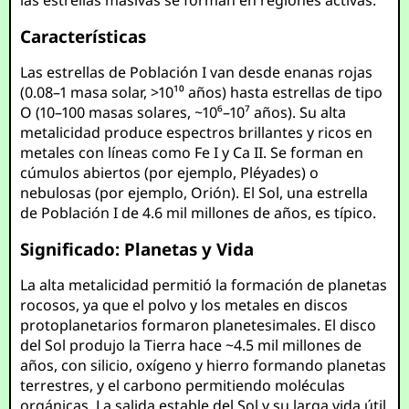
las estrellas masivas se forman en regiones activas.
Características
Las estrellas de Población I van desde enanas rojas
(0.08–1 masa solar, >10¹⁰ años) hasta estrellas de tipo
O (10–100 masas solares, ~10⁶–10⁷ años). Su alta
metalicidad produce espectros brillantes y ricos en
metales con líneas como Fe I y Ca II. Se forman en
cúmulos abiertos (por ejemplo, Pléyades) o
nebulosas (por ejemplo, Orión). El Sol, una estrella
de Población I de 4.6 mil millones de años, es típico.
Significado: Planetas y Vida
La alta metalicidad permitió la formación de planetas
rocosos, ya que el polvo y los metales en discos
protoplanetarios formaron planetesimales. El disco
del Sol produjo la Tierra hace ~4.5 mil millones de
años, con silicio, oxígeno y hierro formando planetas
terrestres, y el carbono permitiendo moléculas
orgánicas. La salida estable del Sol y su larga vida útil