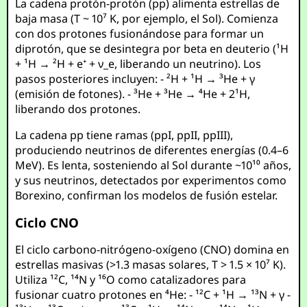
La cadena protón-protón (pp) alimenta estrellas de
baja masa (T ~ 10⁷ K, por ejemplo, el Sol). Comienza
con dos protones fusionándose para formar un
diprotón, que se desintegra por beta en deuterio (¹H
+ ¹H → ²H + e⁺ + ν_e, liberando un neutrino). Los
pasos posteriores incluyen: - ²H + ¹H → ³He + γ
(emisión de fotones). - ³He + ³He → ⁴He + 2¹H,
liberando dos protones.
La cadena pp tiene ramas (ppI, ppII, ppIII),
produciendo neutrinos de diferentes energías (0.4–6
MeV). Es lenta, sosteniendo al Sol durante ~10¹⁰ años,
y sus neutrinos, detectados por experimentos como
Borexino, confirman los modelos de fusión estelar.
Ciclo CNO
El ciclo carbono-nitrógeno-oxígeno (CNO) domina en
estrellas masivas (>1.3 masas solares, T > 1.5 × 10⁷ K).
Utiliza ¹²C, ¹⁴N y ¹⁶O como catalizadores para
fusionar cuatro protones en ⁴He: - ¹²C + ¹H → ¹³N + γ -