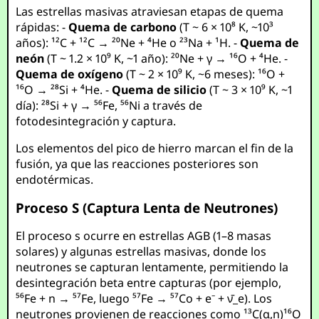
Las estrellas masivas atraviesan etapas de quema
rápidas: -
Quema de carbono
(T ~ 6 × 10⁸ K, ~10³
años): ¹²C + ¹²C → ²⁰Ne + ⁴He o ²³Na + ¹H. -
Quema de
neón
(T ~ 1.2 × 10⁹ K, ~1 año): ²⁰Ne + γ → ¹⁶O + ⁴He. -
Quema de oxígeno
(T ~ 2 × 10⁹ K, ~6 meses): ¹⁶O +
¹⁶O → ²⁸Si + ⁴He. -
Quema de silicio
(T ~ 3 × 10⁹ K, ~1
día): ²⁸Si + γ → ⁵⁶Fe, ⁵⁶Ni a través de
fotodesintegración y captura.
Los elementos del pico de hierro marcan el fin de la
fusión, ya que las reacciones posteriores son
endotérmicas.
Proceso S (Captura Lenta de Neutrones)
El proceso s ocurre en estrellas AGB (1–8 masas
solares) y algunas estrellas masivas, donde los
neutrones se capturan lentamente, permitiendo la
desintegración beta entre capturas (por ejemplo,
⁵⁶Fe + n → ⁵⁷Fe, luego ⁵⁷Fe → ⁵⁷Co + e⁻ + ν̄_e). Los
neutrones provienen de reacciones como ¹³C(α,n)¹⁶O