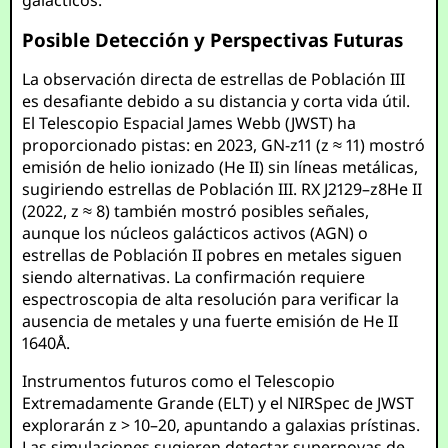
galácticos.
Posible Detección y Perspectivas Futuras
La observación directa de estrellas de Población III
es desafiante debido a su distancia y corta vida útil.
El Telescopio Espacial James Webb (JWST) ha
proporcionado pistas: en 2023, GN-z11 (z ≈ 11) mostró
emisión de helio ionizado (He II) sin líneas metálicas,
sugiriendo estrellas de Población III. RX J2129–z8He II
(2022, z ≈ 8) también mostró posibles señales,
aunque los núcleos galácticos activos (AGN) o
estrellas de Población II pobres en metales siguen
siendo alternativas. La confirmación requiere
espectroscopia de alta resolución para verificar la
ausencia de metales y una fuerte emisión de He II
1640Å.
Instrumentos futuros como el Telescopio
Extremadamente Grande (ELT) y el NIRSpec de JWST
explorarán z > 10–20, apuntando a galaxias prístinas.
Las simulaciones sugieren detectar supernovas de