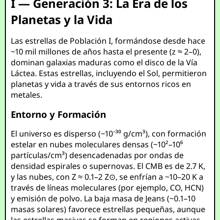
I — Generación 3: La Era de los
Planetas y la Vida
Las estrellas de Población I, formándose desde hace
~10 mil millones de años hasta el presente (z ≈ 2–0),
dominan galaxias maduras como el disco de la Vía
Láctea. Estas estrellas, incluyendo el Sol, permitieron
planetas y vida a través de sus entornos ricos en
metales.
Entorno y Formación
El universo es disperso (~10⁻³⁰ g/cm³), con formación
estelar en nubes moleculares densas (~10²–10⁶
partículas/cm³) desencadenadas por ondas de
densidad espirales o supernovas. El CMB es de 2.7 K,
y las nubes, con Z ≈ 0.1–2 Z⊙, se enfrían a ~10–20 K a
través de líneas moleculares (por ejemplo, CO, HCN)
y emisión de polvo. La baja masa de Jeans (~0.1–10
masas solares) favorece estrellas pequeñas, aunque