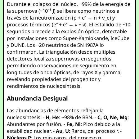
Durante el colapso del núcleo, ~99% de la energía de
la supernova (~10⁴⁶ J) se libera como neutrinos a
través de la neutronización (p + e⁻ → n + ν_e) y
procesos térmicos (e⁺ + e⁻ → ν + ν̄). El estallido de ~10
segundos precede a la explosión óptica, detectable
por instalaciones como Super-Kamiokande, IceCube
y DUNE. Los ~20 neutrinos de SN 1987A lo
confirmaron. La triangulación desde múltiples
detectores localiza supernovas en segundos,
permitiendo observaciones de seguimiento en
longitudes de onda ópticas, de rayos X y gamma,
revelando propiedades del progenitor y
rendimientos de nucleosíntesis.
Abundancia Desigual
Las abundancias de elementos reflejan la
nucleosíntesis: -
H, He
: ~98% de BBN. -
C, O, Ne, Mg
:
Abundantes por fusión. -
Fe, Ni
: Pico debido a la
estabilidad nuclear. -
Au, U
: Raros, del proceso r. -
Núcleos P
: Los más raros, del proceso p.