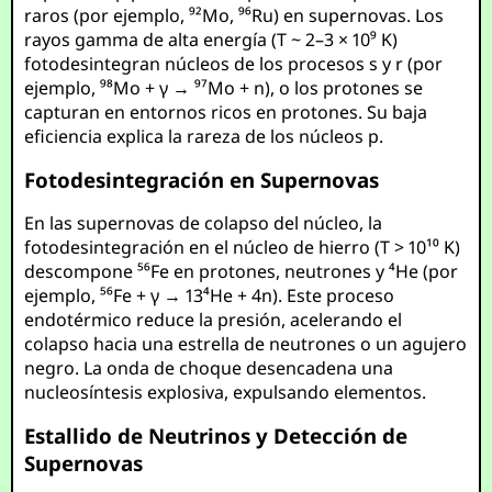
raros (por ejemplo, ⁹²Mo, ⁹⁶Ru) en supernovas. Los
rayos gamma de alta energía (T ~ 2–3 × 10⁹ K)
fotodesintegran núcleos de los procesos s y r (por
ejemplo, ⁹⁸Mo + γ → ⁹⁷Mo + n), o los protones se
capturan en entornos ricos en protones. Su baja
eficiencia explica la rareza de los núcleos p.
Fotodesintegración en Supernovas
En las supernovas de colapso del núcleo, la
fotodesintegración en el núcleo de hierro (T > 10¹⁰ K)
descompone ⁵⁶Fe en protones, neutrones y ⁴He (por
ejemplo, ⁵⁶Fe + γ → 13⁴He + 4n). Este proceso
endotérmico reduce la presión, acelerando el
colapso hacia una estrella de neutrones o un agujero
negro. La onda de choque desencadena una
nucleosíntesis explosiva, expulsando elementos.
Estallido de Neutrinos y Detección de
Supernovas