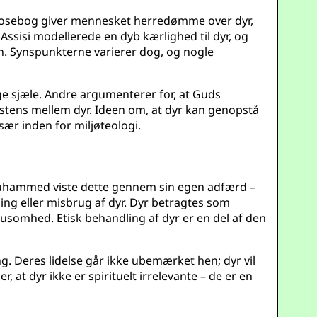
Mosebog giver mennesket herredømme over dyr,
ssisi modellerede en dyb kærlighed til dyr, og
n. Synspunkterne varierer dog, og nogle
ige sjæle. Andre argumenterer for, at Guds
sistens mellem dyr. Ideen om, at dyr kan genopstå
sær inden for miljøteologi.
 Muhammed viste dette gennem sin egen adfærd –
ng eller misbrug af dyr. Dyr betragtes som
rusomhed. Etisk behandling af dyr er en del af den
. Deres lidelse går ikke ubemærket hen; dyr vil
t dyr ikke er spirituelt irrelevante – de er en