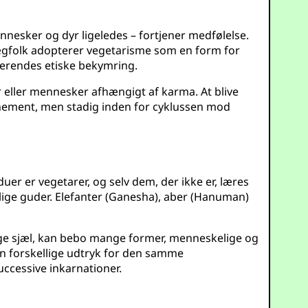
mennesker og dyr ligeledes – fortjener medfølelse.
ægfolk adopterer vegetarisme som en form for
iserendes etiske bekymring.
r eller mennesker afhængigt af karma. At blive
nnement, men stadig inden for cyklussen mod
uer er vegetarer, og selv dem, der ikke er, læres
ige guder. Elefanter (Ganesha), aber (Hanuman)
vige sjæl, kan bebo mange former, menneskelige og
en forskellige udtryk for den samme
uccessive inkarnationer.