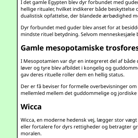
I det gamle Egypten blev dyr forbundet med guder æ
hellige ritualer, hvilket indikerer både beskyttelse
dualistisk opfattelse, der blandede ærbødighed m
Dyr forbundet med guder blev anset for at besidde 
mindste rituel betydning. Selvom menneskesjæle ble
Gamle mesopotamiske trosforest
I Mesopotamien var dyr en integreret del af både d
løver og tyre blev afbildet i kongelig og guddomm
gav deres rituelle roller dem en hellig status.
Der er få beviser for formelle overbevisninger om 
mellemled mellem det guddommelige og jordiske 
Wicca
Wicca, en moderne hedensk vej, lægger stor vægt
eller fortalere for dyrs rettigheder og betragter 
moralen.