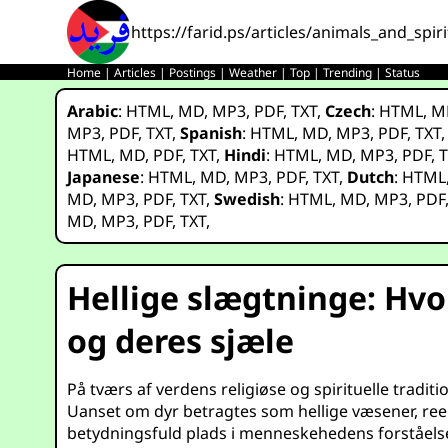
https://farid.ps/articles/animals_and_spiri
Home
|
Articles
|
Postings
|
Weather
|
Top
|
Trending
|
Status
Arabic
:
HTML
,
MD
,
MP3
,
PDF
,
TXT
,
Czech
:
HTML
,
M
MP3
,
PDF
,
TXT
,
Spanish
:
HTML
,
MD
,
MP3
,
PDF
,
TXT
HTML
,
MD
,
PDF
,
TXT
,
Hindi
:
HTML
,
MD
,
MP3
,
PDF
,
T
Japanese
:
HTML
,
MD
,
MP3
,
PDF
,
TXT
,
Dutch
:
HTML
MD
,
MP3
,
PDF
,
TXT
,
Swedish
:
HTML
,
MD
,
MP3
,
PDF
MD
,
MP3
,
PDF
,
TXT
,
Hellige slægtninge: Hvo
og deres sjæle
På tværs af verdens religiøse og spirituelle tra
Uanset om dyr betragtes som hellige væsener, re
betydningsfuld plads i menneskehedens forståelse a