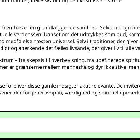
 ind i landet, fællesskabet og den kosmiske historie.
 fremhæver en grundlæggende sandhed: Selvom dogmatiske 
rituelle verdenssyn. Uanset om det udtrykkes som bud, karm
 medfølelse næsten universel. Selv i traditioner, der giver 
 og anerkende det fælles livsånde, der giver liv til alle v
um – fra skepsis til overbevisning, fra udefinerede spirituell
r er grænserne mellem menneske og dyr ikke stive, men fly
lse forbliver disse gamle indsigter akut relevante. De inviter
ner, der fortjener empati, værdighed og spirituel opmærk