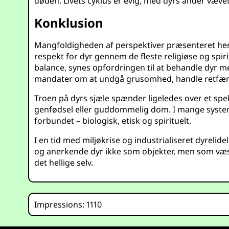
døden. Livets cyklus er evig, med dyrs ånder vævet
Konklusion
Mangfoldigheden af perspektiver præsenteret her
respekt for dyr gennem de fleste religiøse og spi
balance, synes opfordringen til at behandle dyr med
mandater om at undgå grusomhed, handle retfærdigt
Troen på dyrs sjæle spænder ligeledes over et spektr
genfødsel eller guddommelig dom. I mange systeme
forbundet – biologisk, etisk og spirituelt.
I en tid med miljøkrise og industrialiseret dyrelide
og anerkende dyr ikke som objekter, men som væse
det hellige selv.
Impressions: 1110