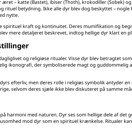
ret – katte (Bastet), ibiser (Thoth), krokodiller (Sobek) og
 og rituel betydning. Ikke alle dyr blev dog beskyttet – nogle 
ed nytte.
spirituel kraft og kontinuitet. Deres mumifikation og begrav
v mere detaljeret beskrevet, indtog hellige dyr klart en pla
illinger
agliglivet og religiøse ritualer. Visse dyr blev betragtet s
elig ikonografi, der symboliserede magt og guddommelig aut
dyrs efterliv, men deres rolle i religiøs symbolik antyder e
rige, selvom deres sjæle ikke blev diskuteret på samme 
 på harmoni med naturen. Dyr ses som hellige dele af det
grusomhed mod dyr som en spirituel krænkelse. Ritualer kan 