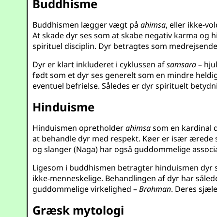
Buddhisme
Buddhismen lægger vægt på
ahimsa
, eller ikke-v
At skade dyr ses som at skabe negativ karma og 
spirituel disciplin. Dyr betragtes som medrejsende
Dyr er klart inkluderet i cyklussen af
samsara
– hju
født som et dyr ses generelt som en mindre held
eventuel befrielse. Således er dyr spirituelt betyd
Hinduisme
Hinduismen opretholder
ahimsa
som en kardinal dy
at behandle dyr med respekt. Køer er især ærede 
og slanger (Naga) har også guddommelige associatio
Ligesom i buddhismen betragter hinduismen dyr 
ikke-menneskelige. Behandlingen af dyr har såled
guddommelige virkelighed –
Brahman
. Deres sjæl
Græsk mytologi