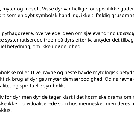
, myter og filosofi. Visse dyr var hellige for specifikke guder
gjort som en dybt symbolsk handling, ikke tilfældig grusom
g pythagoreere, overvejede ideen om sjælevandring (
metemp
e systematiserede troen på dyrs efterliv, antyder det ti
uel betydning, om ikke udødelighed.
ymbolske roller. Ulve, ravne og heste havde mytologisk bety
tisk brug af dyr, gav myter dem ærbødighed. Odins ravne 
litet og spirituelle symbolik.
erliv for dyr, men dyr deltager klart i det kosmiske drama o
ke ikke individualiserede som hos mennesker, men deres my
klus.