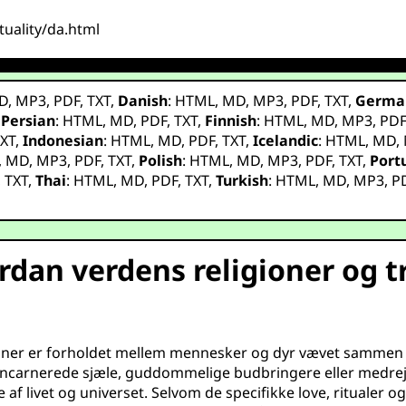
tuality/da.html
D
,
MP3
,
PDF
,
TXT
,
Danish
:
HTML
,
MD
,
MP3
,
PDF
,
TXT
,
Germa
,
Persian
:
HTML
,
MD
,
PDF
,
TXT
,
Finnish
:
HTML
,
MD
,
MP3
,
PD
XT
,
Indonesian
:
HTML
,
MD
,
PDF
,
TXT
,
Icelandic
:
HTML
,
MD
,
,
MD
,
MP3
,
PDF
,
TXT
,
Polish
:
HTML
,
MD
,
MP3
,
PDF
,
TXT
,
Port
,
TXT
,
Thai
:
HTML
,
MD
,
PDF
,
TXT
,
Turkish
:
HTML
,
MD
,
MP3
,
P
rdan verdens religioner og t
ditioner er forholdet mellem mennesker og dyr vævet sammen
encarnerede sjæle, guddommelige budbringere eller medrej
f livet og universet. Selvom de specifikke love, ritualer o