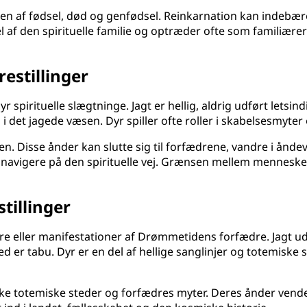
ussen af fødsel, død og genfødsel. Reinkarnation kan indeb
 af den spirituelle familie og optræder ofte som familiærer 
estillinger
pirituelle slægtninge. Jagt er hellig, aldrig udført letsin
 i det jagede væsen. Dyr spiller ofte roller i skabelsesmyte
n. Disse ånder kan slutte sig til forfædrene, vandre i åndev
t navigere på den spirituelle vej. Grænsen mellem menneske
tillinger
e eller manifestationer af Drømmetidens forfædre. Jagt udf
er tabu. Dyr er en del af hellige sanglinjer og totemiske sy
ikke totemiske steder og forfædres myter. Deres ånder vende