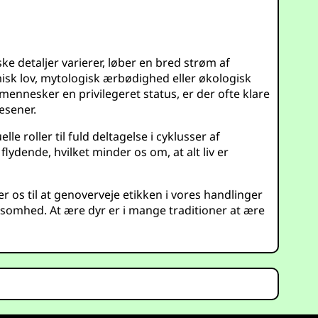
detaljer varierer, løber en bred strøm af
isk lov, mytologisk ærbødighed eller økologisk
mennesker en privilegeret status, er der ofte klare
æsener.
e roller til fuld deltagelse i cyklusser af
dende, hvilket minder os om, at alt liv er
er os til at genoverveje etikken i vores handlinger
somhed. At ære dyr er i mange traditioner at ære