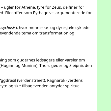
 – ugler for Athene, tyre for Zeus, delfiner for
hed. Filosoffer som Pythagoras argumenterede for
sychosis
), hvor menneske- og dyresjæle cyklede
lbagevendende tema om transformation og
dning som gudernes ledsagere eller varsler om
(Huginn og Muninn), Thors geder og Sleipnir, den
m Yggdrasil (verdenstræet), Ragnarok (verdens
tologiske tilbagevenden antyder spirituel