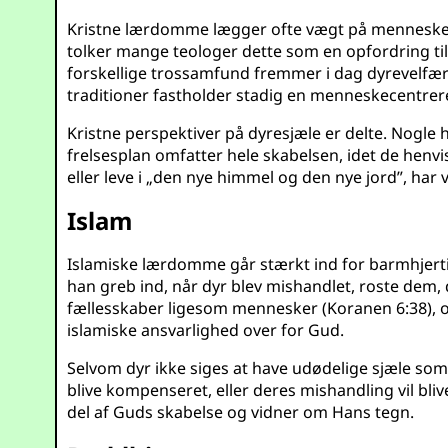
Kristne lærdomme lægger ofte vægt på menneskeh
tolker mange teologer dette som en opfordring til
forskellige trossamfund fremmer i dag dyrevelfær
traditioner fastholder stadig en menneskecentreret
Kristne perspektiver på dyresjæle er delte. Nogle 
frelsesplan omfatter hele skabelsen, idet de henvi
eller leve i „den nye himmel og den nye jord”, har
Islam
Islamiske lærdomme går stærkt ind for barmhjert
han greb ind, når dyr blev mishandlet, roste dem,
fællesskaber ligesom mennesker (Koranen 6:38), og
islamiske ansvarlighed over for Gud.
Selvom dyr ikke siges at have udødelige sjæle som
blive kompenseret, eller deres mishandling vil bli
del af Guds skabelse og vidner om Hans tegn.