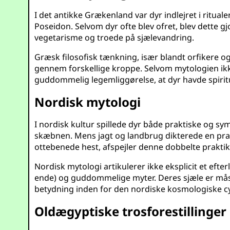
I det antikke Grækenland var dyr indlejret i ritualer
Poseidon. Selvom dyr ofte blev ofret, blev dette 
vegetarisme og troede på sjælevandring.
Græsk filosofisk tænkning, især blandt orfikere o
gennem forskellige kroppe. Selvom mytologien ikk
guddommelig legemliggørelse, at dyr havde spirit
Nordisk mytologi
I nordisk kultur spillede dyr både praktiske og s
skæbnen. Mens jagt og landbrug dikterede en prak
ottebenede hest, afspejler denne dobbelte praktika
Nordisk mytologi artikulerer ikke eksplicit et eft
ende) og guddommelige myter. Deres sjæle er mås
betydning inden for den nordiske kosmologiske cy
Oldægyptiske trosforestillinger