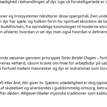
bødighed i behandlingen af dyr. Lige så forskelligartede er o
ligioner og trossystemer håndterer disse spørgsmål. Den u
dyr har sjæle, og hvilken form for spirituel eksistens de 
og buddhismen, fra oprindelige kosmologier til moderne wi
n afslører, hvordan vi ser dyr, men også hvordan vi defin
vende væsener gennem princippet
Tza’ar Ba’alei Chayim
– for
dyrenes velfærd, såsom kravet om hvile for arbejdsdyr på sa
e forhold mellem mennesker og dyr er indrammet som forv
raft eller ånd, der giver liv. Sjælens udødelighed er dog typ
n del af skabelsen og anerkendes i guddommelig omsorg, be
ter døden. Alligevel tillader mystiske traditioner som kabb