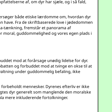
pfattelserne af, om dyr har sjæle, og i så fald,
ndersøger både etiske lærdomme om, hvordan dyr
kan have. Fra de skriftbaserede love i jødedommen
cca-tænkning, fremstår et panorama af
erer moral, guddommelighed og vores egen plads i
buddet mod at forårsage unødig lidelse for dyr.
bbatten og forbuddet mod at tvinge en okse til at
altning under guddommelig befaling, ikke
isk forbeholdt mennesker. Dyrenes efterliv er ikke
tragtes dyr generelt som manglende den moralske
ala mere inkluderende fortolkninger.