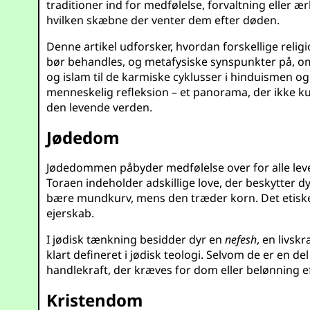
traditioner ind for medfølelse, forvaltning eller ær
hvilken skæbne der venter dem efter døden.
Denne artikel udforsker, hvordan forskellige re
bør behandles, og metafysiske synspunkter på, om 
og islam til de karmiske cyklusser i hinduismen 
menneskelig refleksion – et panorama, der ikke ku
den levende verden.
Jødedom
Jødedommen påbyder medfølelse over for alle le
Toraen indeholder adskillige love, der beskytter 
bære mundkurv, mens den træder korn. Det etisk
ejerskab.
I jødisk tænkning besidder dyr en
nefesh
, en livsk
klart defineret i jødisk teologi. Selvom de er e
handlekraft, der kræves for dom eller belønning ef
Kristendom