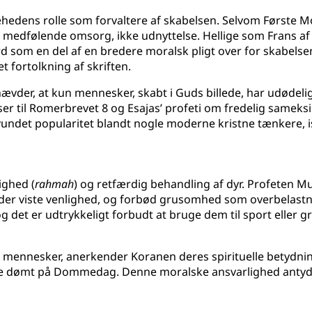
edens rolle som forvaltere af skabelsen. Selvom Første 
 medfølende omsorg, ikke udnyttelse. Hellige som Frans af A
d som en del af en bredere moralsk pligt over for skabelse
 fortolkning af skriften.
hævder, at kun mennesker, skabt i Guds billede, har udødel
ser til Romerbrevet 8 og Esajas’ profeti om fredelig samek
 vundet popularitet blandt nogle moderne kristne tænkere, i
ighed (
rahmah
) og retfærdig behandling af dyr. Profeten
 der viste venlighed, og forbød grusomhed som overbelastni
 det er udtrykkeligt forbudt at bruge dem til sport eller g
 mennesker, anerkender Koranen deres spirituelle betydning
ve dømt på Dommedag. Denne moralske ansvarlighed antyder, a