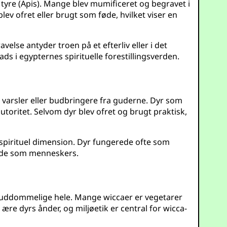
 tyre (Apis). Mange blev mumificeret og begravet i
blev ofret eller brugt som føde, hvilket viser en
else antyder troen på et efterliv eller i det
ds i egypternes spirituelle forestillingsverden.
om varsler eller budbringere fra guderne. Dyr som
oritet. Selvom dyr blev ofret og brugt praktisk,
n spirituel dimension. Dyr fungerede ofte som
måde som menneskers.
 guddommelige hele. Mange wiccaer er vegetarer
ære dyrs ånder, og miljøetik er central for wicca-