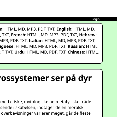
Login
n
:
HTML
,
MD
,
MP3
,
PDF
,
TXT
,
English
:
HTML
,
MD
,
F
,
TXT
,
French
:
HTML
,
MD
,
MP3
,
PDF
,
TXT
,
Hebrew
:
MP3
,
PDF
,
TXT
,
Italian
:
HTML
,
MD
,
MP3
,
PDF
,
TXT
,
uguese
:
HTML
,
MD
,
MP3
,
PDF
,
TXT
,
Russian
:
HTML
,
DF
,
TXT
,
Urdu
:
HTML
,
MD
,
PDF
,
TXT
,
Chinese
:
HTML
,
rossystemer ser på dyr
 med etiske, mytologiske og metafysiske tråde.
sende i skabelsen, indtager de en moralsk
g overbevisninger varierer meget, går de fleste