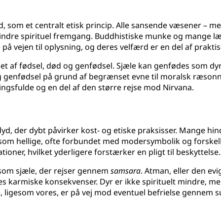
old, som et centralt etisk princip. Alle sansende væsener – 
hindre spirituel fremgang. Buddhistiske munke og mange l
 på vejen til oplysning, og deres velfærd er en del af prakt
let af fødsel, død og genfødsel. Sjæle kan genfødes som dy
ig genfødsel på grund af begrænset evne til moralsk ræso
ningsfulde og en del af den større rejse mod Nirvana.
d, der dybt påvirker kost- og etiske praksisser. Mange hind
som hellige, ofte forbundet med modersymbolik og forskell
ner, hvilket yderligere forstærker en pligt til beskyttelse.
som sjæle, der rejser gennem
samsara
. Atman, eller den e
es karmiske konsekvenser. Dyr er ikke spirituelt mindre, m
e, ligesom vores, er på vej mod eventuel befrielse gennem s