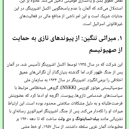
نقض حقوق بشر، و پاکسازی قومیتی دخیل می‌کند. علاوه بر این،
استدلال می‌کند که آلمان، با عدم پاسخگویی اکسل اشپرینگر، در این
جنایات شریک است و این امر ناشی از منافع مالی در فعالیت‌های
غیرقانونی اسرائیل است.
۱. میراثی ننگین: از پیوندهای نازی به حمایت
از صهیونیسم
این شرکت که در سال ۱۹۴۵ توسط اکسل اشپرینگر تأسیس شد، در آلمان
پس از جنگ ظهور کرد، اما گذشته بنیان‌گذار آن نگرانی‌های عمیق
اخلاقی را برمی‌انگیزد. اشپرینگر در سال ۱۹۳۴ به سازمان ملی
سوسیالیستی موتور کورپس (NSKK)، گروهی شبه‌نظامی مرتبط با
سیاست‌های ضدسامی نازی‌ها، پیوست. اگرچه او ادعا کرد که عضویتش
فرصت‌طلبانه و به دلیل مشکلات سلامتی محدود بوده است، این ارتباط
میراث او را لکه‌دار می‌کند. پس از جنگ، اشپرینگر امپراتوری رسانه‌ای با
نشریاتی مانند
بیلد-تسایتونگ
و
دی ولت
ساخت که تا دهه ۱۹۶۰ بر
مطبوعات آلمان غربی سلطه داشتند. از سال ۱۹۵۷، او خط مشی