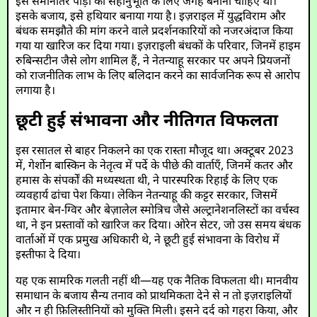
इस समानांतर पीड़ा को सहानुभूति के लिए जगह बनानी चाहिए थी।
इसके बजाय, इसे हथियार बनाया गया है। इज़राइल में युद्धविराम और
बंधक समझौते की मांग करने वाले प्रदर्शनकारियों को नजरअंदाज किया
गया या खारिज कर दिया गया। इज़राइली बंधकों के परिवार, जिनमें हाइम
रुबिन्सटीन जैसे लोग शामिल हैं, ने नेतन्याहू सरकार पर अपने प्रियजनों
को राजनीतिक लाभ के लिए बलिदान करने का सार्वजनिक रूप से आरोप
लगाया है।
छूटी हुई संभावना और नीतिगत विफलता
इस रसातल से बाहर निकलने का एक रास्ता मौजूद था। अक्टूबर 2023
में, गेर्शोन बास्किन के नेतृत्व में पर्दे के पीछे की वार्ताएँ, जिनमें कतर और
हमास के संपर्कों की मध्यस्थता थी, ने पारस्परिक रिहाई के लिए एक
व्यवहार्य ढांचा पेश किया। लेकिन नेतन्याहू की कट्टर सरकार, जिसमें
इतामार बेन-ग्विर और बेज़ालेल स्मोत्रिच जैसे अल्ट्रानेशनलिस्टों का वर्चस्व
था, ने इन प्रस्तावों को खारिज कर दिया। ओरेन सेटर, जो उस समय बंधक
वार्ताओं में एक प्रमुख अधिकारी थे, ने छूटी हुई संभावना के विरोध में
इस्तीफा दे दिया।
यह एक सामरिक गलती नहीं थी—यह एक नैतिक विफलता थी। मानवीय
समाधान के बजाय सैन्य तनाव को प्राथमिकता देने से न तो इज़राइलियों
और न ही फ़िलिस्तीनियों को मुक्ति मिली। इसने दर्द को गहरा किया, और