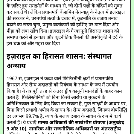
इस चक्र को तोड़ा जा सकता था—हाल ही में अक्टूबर 2023 में बातचीत
के ज़रिए हुए समझौतों के माध्यम से, जो दोनों पक्षों के बंदियों को मुक्त
कर सकते थे। लेकिन प्रधानमंत्री बेंजामिन नेतन्याहू के नेतृत्व में इज़राइल
की सरकार ने, चरमपंथी तत्वों के दबाव में, कूटनीति के बजाय तनाव
बढ़ाने का रास्ता चुना, प्रमुख वार्ताकारों को हाशिए पर डाल दिया और
पीड़ा को लंबा खींच दिया। इज़राइल के गैरकानूनी हिरासत शासन को
समाप्त करने से इनकार और कूटनीतिक चैनलों की अस्वीकृति ने दर्द के
इस चक्र को और गहरा कर दिया।
इज़राइल का हिरासत शासन: संस्थागत
अन्याय
1967 से, इज़राइल ने कब्जे वाले फ़िलिस्तीनी क्षेत्रों में प्रशासकीय
हिरासत और सैन्य अदालतों को नियंत्रण के साधन के रूप में उपयोग
किया है। ये तंत्र पूरी तरह से अंतरराष्ट्रीय कानूनी मानदंडों के बाहर काम
करते हैं। फ़िलिस्तीनियों को बिना किसी आरोप या मुकदमे के
अनिश्चितकाल के लिए कैद किया जा सकता है, गुप्त साक्ष्यों के आधार पर,
बिना किसी प्रभावी अपील के साधन के। सैन्य अदालतें, जिनका दोषसिद्धि
दर लगभग 99.7% है, न्याय के बजाय दबाव के साधन के रूप में कार्य
करती हैं। ये प्रथाएँ
मानव अधिकारों की सार्वभौम घोषणा (अनुच्छेद
9 और 10)
,
नागरिक और राजनीतिक अधिकारों पर अंतरराष्ट्रीय