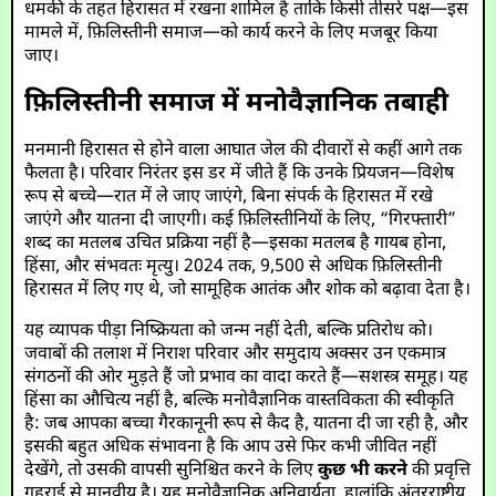
धमकी के तहत हिरासत में रखना शामिल है ताकि किसी तीसरे पक्ष—इस
मामले में, फ़िलिस्तीनी समाज—को कार्य करने के लिए मजबूर किया
जाए।
फ़िलिस्तीनी समाज में मनोवैज्ञानिक तबाही
मनमानी हिरासत से होने वाला आघात जेल की दीवारों से कहीं आगे तक
फैलता है। परिवार निरंतर इस डर में जीते हैं कि उनके प्रियजन—विशेष
रूप से बच्चे—रात में ले जाए जाएंगे, बिना संपर्क के हिरासत में रखे
जाएंगे और यातना दी जाएगी। कई फ़िलिस्तीनियों के लिए, “गिरफ्तारी”
शब्द का मतलब उचित प्रक्रिया नहीं है—इसका मतलब है गायब होना,
हिंसा, और संभवतः मृत्यु। 2024 तक, 9,500 से अधिक फ़िलिस्तीनी
हिरासत में लिए गए थे, जो सामूहिक आतंक और शोक को बढ़ावा देता है।
यह व्यापक पीड़ा निष्क्रियता को जन्म नहीं देती, बल्कि प्रतिरोध को।
जवाबों की तलाश में निराश परिवार और समुदाय अक्सर उन एकमात्र
संगठनों की ओर मुड़ते हैं जो प्रभाव का वादा करते हैं—सशस्त्र समूह। यह
हिंसा का औचित्य नहीं है, बल्कि मनोवैज्ञानिक वास्तविकता की स्वीकृति
है: जब आपका बच्चा गैरकानूनी रूप से कैद है, यातना दी जा रही है, और
इसकी बहुत अधिक संभावना है कि आप उसे फिर कभी जीवित नहीं
देखेंगे, तो उसकी वापसी सुनिश्चित करने के लिए
कुछ भी करने
की प्रवृत्ति
गहराई से मानवीय है। यह मनोवैज्ञानिक अनिवार्यता, हालांकि अंतरराष्ट्रीय