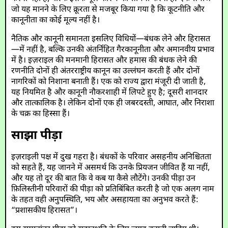
जो यह मानने के लिए क्रूरता से मजबूर किया गया है कि कूटनीति और
कानूनीता का कोई मूल्य नहीं है।
नैतिक और कानूनी समानता इसलिए विधियों—बंधक लेने और हिरासत
—में नहीं है, बल्कि उनकी अंतर्निहित गैरकानूनीता और अमानवीय प्रभाव
में है। इज़राइल की मनमानी हिरासत और हमास की बंधक लेने की
रणनीति दोनों ही अंतरराष्ट्रीय कानून का उल्लंघन करती हैं और दोनों
नागरिकों को निशाना बनाती हैं। एक को राज्य द्वारा मंजूरी दी जाती है,
यह नियमित है और कानूनी नौकरशाही में लिपटे हुए है; दूसरी शानदार
और तात्कालिक है। लेकिन दोनों एक ही जबरदस्ती, आघात, और निराशा
के चक्र का हिस्सा हैं।
साझा पीड़ा
इज़राइली पक्ष में दुख गहरा है। बंधकों के परिवार असहनीय अनिश्चितता
को सहते हैं, यह जानने में असमर्थ कि उनके प्रियजन जीवित हैं या नहीं,
और यह तो दूर की बात कि वे कब या कैसे लौटेंगे। उनकी पीड़ा उन
फ़िलिस्तीनी परिवारों की पीड़ा को प्रतिबिंबित करती है जो एक अलग नाम
के तहत वही अनुपस्थिति, भय और असहायता का अनुभव करते हैं:
“प्रशासकीय हिरासत”।