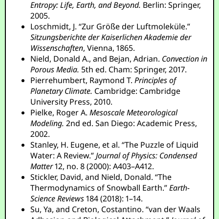
Entropy: Life, Earth, and Beyond.
Berlin: Springer,
2005.
Loschmidt, J. “Zur Größe der Luftmoleküle.”
Sitzungsberichte der Kaiserlichen Akademie der
Wissenschaften
, Vienna, 1865.
Nield, Donald A., and Bejan, Adrian.
Convection in
Porous Media.
5th ed. Cham: Springer, 2017.
Pierrehumbert, Raymond T.
Principles of
Planetary Climate.
Cambridge: Cambridge
University Press, 2010.
Pielke, Roger A.
Mesoscale Meteorological
Modeling.
2nd ed. San Diego: Academic Press,
2002.
Stanley, H. Eugene, et al. “The Puzzle of Liquid
Water: A Review.”
Journal of Physics: Condensed
Matter
12, no. 8 (2000): A403–A412.
Stickler, David, and Nield, Donald. “The
Thermodynamics of Snowball Earth.”
Earth-
Science Reviews
184 (2018): 1–14.
Su, Ya, and Creton, Costantino. “van der Waals