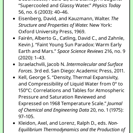
“Supercooled and Glassy Water.”
Physics Today
56, no. 6 (2003): 40–46.
Eisenberg, David, and Kauzmann, Walter.
The
Structure and Properties of Water.
New York:
Oxford University Press, 1969.
Fairén, Alberto G., Catling, David C., and Zahnle,
Kevin J. “Faint Young Sun Paradox: Warm Early
Earth and Mars.”
Space Science Reviews
216, no. 9
(2020): 1–43.
Israelachvili, Jacob N.
Intermolecular and Surface
Forces.
3rd ed. San Diego: Academic Press, 2011.
Kell, George S. “Density, Thermal Expansivity,
and Compressibility of Liquid Water from 0° to
150°C: Correlations and Tables for Atmospheric
Pressure and Saturation Reviewed and
Expressed on 1968 Temperature Scale.”
Journal
of Chemical and Engineering Data
20, no. 1 (1975):
97–105.
Kleidon, Axel, and Lorenz, Ralph D., eds.
Non-
Equilibrium Thermodynamics and the Production of