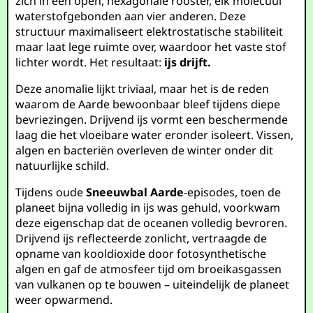
zich in een open, hexagonale rooster, elk molecuul
waterstofgebonden aan vier anderen. Deze
structuur maximaliseert elektrostatische stabiliteit
maar laat lege ruimte over, waardoor het vaste stof
lichter wordt. Het resultaat:
ijs drijft.
Deze anomalie lijkt triviaal, maar het is de reden
waarom de Aarde bewoonbaar bleef tijdens diepe
bevriezingen. Drijvend ijs vormt een beschermende
laag die het vloeibare water eronder isoleert. Vissen,
algen en bacteriën overleven de winter onder dit
natuurlijke schild.
Tijdens oude
Sneeuwbal Aarde
-episodes, toen de
planeet bijna volledig in ijs was gehuld, voorkwam
deze eigenschap dat de oceanen volledig bevroren.
Drijvend ijs reflecteerde zonlicht, vertraagde de
opname van kooldioxide door fotosynthetische
algen en gaf de atmosfeer tijd om broeikasgassen
van vulkanen op te bouwen – uiteindelijk de planeet
weer opwarmend.