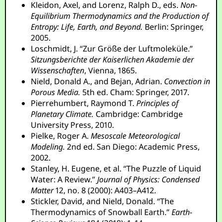
Kleidon, Axel, and Lorenz, Ralph D., eds.
Non-
Equilibrium Thermodynamics and the Production of
Entropy: Life, Earth, and Beyond.
Berlin: Springer,
2005.
Loschmidt, J. “Zur Größe der Luftmoleküle.”
Sitzungsberichte der Kaiserlichen Akademie der
Wissenschaften
, Vienna, 1865.
Nield, Donald A., and Bejan, Adrian.
Convection in
Porous Media.
5th ed. Cham: Springer, 2017.
Pierrehumbert, Raymond T.
Principles of
Planetary Climate.
Cambridge: Cambridge
University Press, 2010.
Pielke, Roger A.
Mesoscale Meteorological
Modeling.
2nd ed. San Diego: Academic Press,
2002.
Stanley, H. Eugene, et al. “The Puzzle of Liquid
Water: A Review.”
Journal of Physics: Condensed
Matter
12, no. 8 (2000): A403–A412.
Stickler, David, and Nield, Donald. “The
Thermodynamics of Snowball Earth.”
Earth-