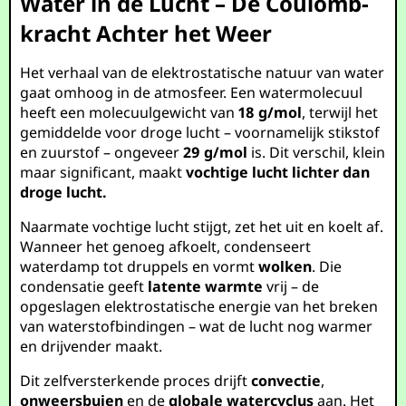
Water in de Lucht – De Coulomb-
kracht Achter het Weer
Het verhaal van de elektrostatische natuur van water
gaat omhoog in de atmosfeer. Een watermolecuul
heeft een molecuulgewicht van
18 g/mol
, terwijl het
gemiddelde voor droge lucht – voornamelijk stikstof
en zuurstof – ongeveer
29 g/mol
is. Dit verschil, klein
maar significant, maakt
vochtige lucht lichter dan
droge lucht.
Naarmate vochtige lucht stijgt, zet het uit en koelt af.
Wanneer het genoeg afkoelt, condenseert
waterdamp tot druppels en vormt
wolken
. Die
condensatie geeft
latente warmte
vrij – de
opgeslagen elektrostatische energie van het breken
van waterstofbindingen – wat de lucht nog warmer
en drijvender maakt.
Dit zelfversterkende proces drijft
convectie
,
onweersbuien
en de
globale watercyclus
aan. Het