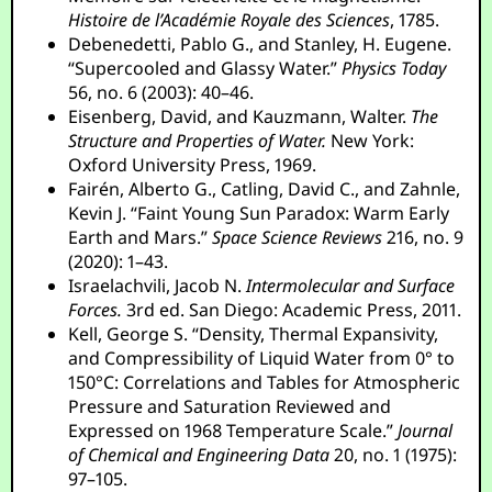
Histoire de l’Académie Royale des Sciences
, 1785.
Debenedetti, Pablo G., and Stanley, H. Eugene.
“Supercooled and Glassy Water.”
Physics Today
56, no. 6 (2003): 40–46.
Eisenberg, David, and Kauzmann, Walter.
The
Structure and Properties of Water.
New York:
Oxford University Press, 1969.
Fairén, Alberto G., Catling, David C., and Zahnle,
Kevin J. “Faint Young Sun Paradox: Warm Early
Earth and Mars.”
Space Science Reviews
216, no. 9
(2020): 1–43.
Israelachvili, Jacob N.
Intermolecular and Surface
Forces.
3rd ed. San Diego: Academic Press, 2011.
Kell, George S. “Density, Thermal Expansivity,
and Compressibility of Liquid Water from 0° to
150°C: Correlations and Tables for Atmospheric
Pressure and Saturation Reviewed and
Expressed on 1968 Temperature Scale.”
Journal
of Chemical and Engineering Data
20, no. 1 (1975):
97–105.