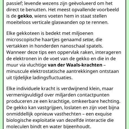
passief; levende wezens zijn geëvolueerd om het
direct te benutten. Het meest opvallende voorbeeld
is de
gekko
, wiens voeten hem in staat stellen
moeiteloos verticale glaswanden op te rennen.
Elke gekkoteen is bedekt met miljoenen
microscopische haartjes genaamd
setae
, die
vertakken in honderden nanoschaal spatels.
Wanneer deze tips een oppervlak raken, interageren
de elektronen in de voet van de gekko en die in de
muur via vluchtige
van der Waals-krachten
–
minuscule elektrostatische aantrekkingen ontstaan
uit tijdelijke ladingsfluctuaties.
Elke individuele kracht is verdwijnend klein, maar
vermenigvuldigd over miljarden contactpunten
produceren ze een krachtige, omkeerbare hechting.
De gekko kan vastgrijpen, loslaten en zijn voet bijna
onmiddellijk opnieuw vasthechten – een exquise
biologische exploitatie van dezelfde interactie die
moleculen bindt en water bijeenhoudt.